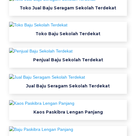
K
Toko Jual Baju Seragam Sekolah Terdekat
u
d
u
s
Toko Baju Sekolah Terdekat
-
S
e
r
Penjual Baju Sekolah Terdekat
a
g
a
m
Jual Baju Seragam Sekolah Terdekat
O
l
a
h
Kaos Paskibra Lengan Panjang
r
a
g
a