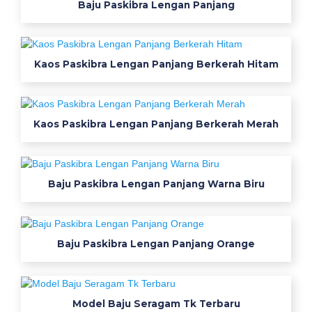
Baju Paskibra Lengan Panjang
S
e
k
o
Kaos Paskibra Lengan Panjang Berkerah Hitam
l
a
h
-
Kaos Paskibra Lengan Panjang Berkerah Merah
A
l
m
e
t
Baju Paskibra Lengan Panjang Warna Biru
W
a
r
n
Baju Paskibra Lengan Panjang Orange
a
I
j
o
Model Baju Seragam Tk Terbaru