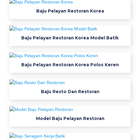
B
a
Baju Pelayan Restoran Korea
j
u
S
e
Baju Pelayan Restoran Korea Model Batik
r
a
g
a
Baju Pelayan Restoran Korea Polos Keren
m
G
u
r
Baju Resto Dan Restoran
u
S
m
k
Model Baju Pelayan Restoran
-
J
a