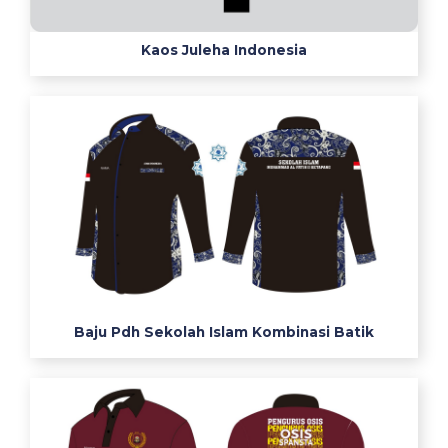
n
-
Kaos Juleha Indonesia
P
e
r
b
e
d
a
a
n
A
l
m
a
Baju Pdh Sekolah Islam Kombinasi Batik
m
a
t
e
r
D