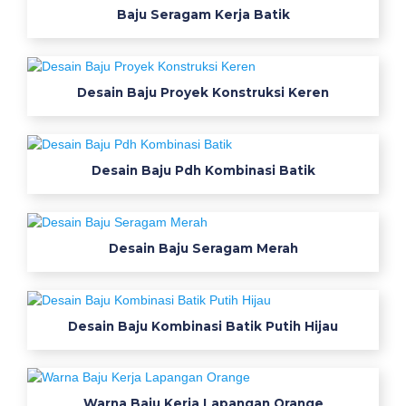
s
Baju Seragam Kerja Batik
a
S
a
b
Desain Baju Proyek Konstruksi Keren
l
o
n
D
Desain Baju Pdh Kombinasi Batik
t
g
-
S
Desain Baju Seragam Merah
i
z
e
C
Desain Baju Kombinasi Batik Putih Hijau
h
a
r
t
P
Warna Baju Kerja Lapangan Orange