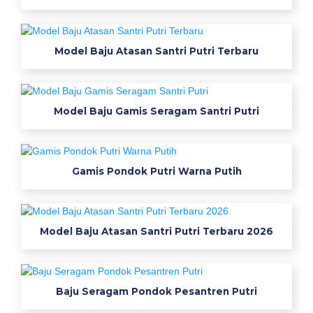
-
P
d
h
Model Baju Atasan Santri Putri Terbaru
B
i
r
u
Model Baju Gamis Seragam Santri Putri
T
o
s
c
Gamis Pondok Putri Warna Putih
a
-
B
a
Model Baju Atasan Santri Putri Terbaru 2026
j
u
P
d
Baju Seragam Pondok Pesantren Putri
h
I