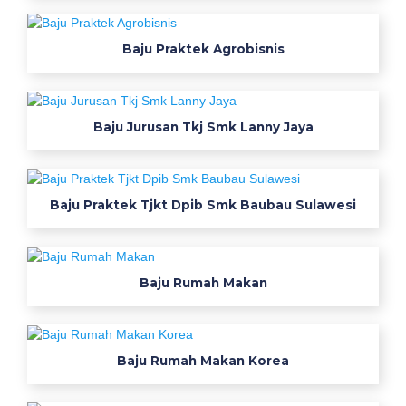
b
i
Baju Praktek Agrobisnis
-
L
o
g
Baju Jurusan Tkj Smk Lanny Jaya
o
S
m
k
Baju Praktek Tjkt Dpib Smk Baubau Sulawesi
2
P
e
l
Baju Rumah Makan
a
i
h
a
r
Baju Rumah Makan Korea
i
-