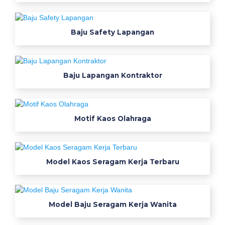
t
i
n
Baju Safety Lapangan
y
a
-
B
Baju Lapangan Kontraktor
a
j
u
B
Motif Kaos Olahraga
a
t
i
k
Model Kaos Seragam Kerja Terbaru
S
d
D
u
Model Baju Seragam Kerja Wanita
l
u