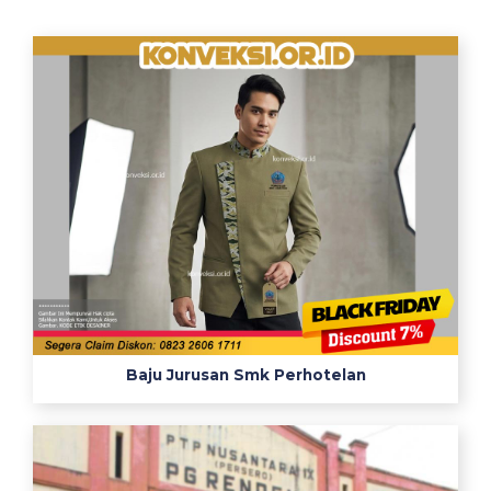
a
o
s
H
i
t
a
m
P
n
g
伝
法
阿
Baju Jurusan Smk Perhotelan
闍
梨
隆
健
の