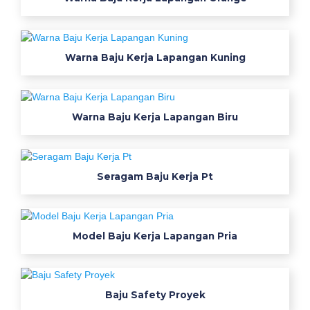
d
h
L
e
Warna Baju Kerja Lapangan Kuning
n
g
a
n
Warna Baju Kerja Lapangan Biru
P
a
n
j
Seragam Baju Kerja Pt
a
n
g
-
Model Baju Kerja Lapangan Pria
P
d
h
A
Baju Safety Proyek
r