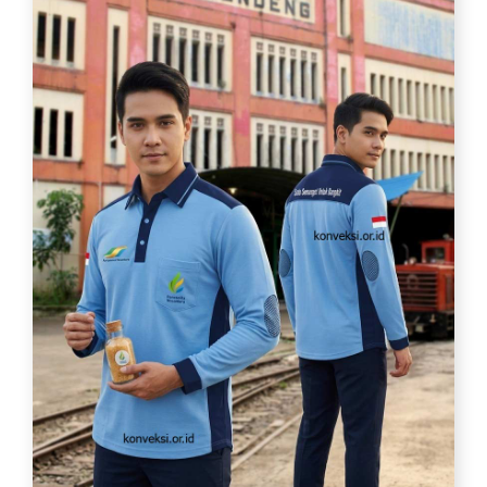
梵
字
阿
字
観
神
聖
寺
隆
健
0
9
0
3
0
8
5
9