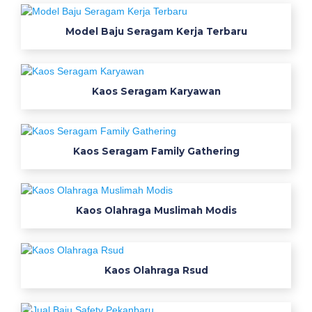
-
B
Model Baju Seragam Kerja Terbaru
a
j
u
O
l
Kaos Seragam Karyawan
a
h
r
a
Kaos Seragam Family Gathering
g
a
W
a
Kaos Olahraga Muslimah Modis
r
n
a
O
Kaos Olahraga Rsud
r
a
n