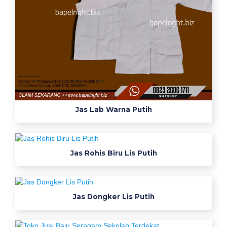
a
L
a
p
a
n
g
a
n
-
L
Jas Lab Warna Putih
o
g
o
S
Jas Rohis Biru Lis Putih
m
k
P
g
Jas Dongker Lis Putih
r
i
1