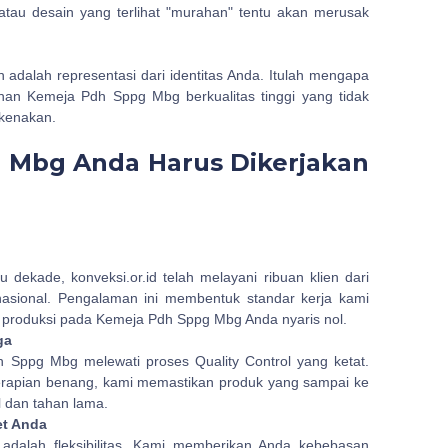
tau desain yang terlihat "murahan" tentu akan merusak
n adalah representasi dari identitas Anda. Itulah mengapa
uhan Kemeja Pdh Sppg Mbg berkualitas tinggi yang tidak
ikenakan.
 Mbg Anda Harus Dikerjakan
dekade, konveksi.or.id telah melayani ribuan klien dari
nasional. Pengalaman ini membentuk standar kerja kami
an produksi pada Kemeja Pdh Sppg Mbg Anda nyaris nol.
ga
h Sppg Mbg melewati proses Quality Control yang ketat.
kerapian benang, kami memastikan produk yang sampai ke
l dan tahan lama.
et Anda
 adalah fleksibilitas. Kami memberikan Anda kebebasan