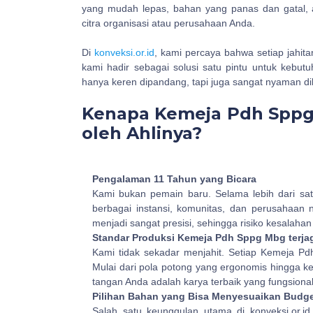
yang mudah lepas, bahan yang panas dan gatal, a
citra organisasi atau perusahaan Anda.
Di
konveksi.or.id
, kami percaya bahwa setiap jahita
kami hadir sebagai solusi satu pintu untuk kebut
hanya keren dipandang, tapi juga sangat nyaman d
Kenapa Kemeja Pdh Sppg
oleh Ahlinya?
Pengalaman 11 Tahun yang Bicara
Kami bukan pemain baru. Selama lebih dari satu 
berbagai instansi, komunitas, dan perusahaan 
menjadi sangat presisi, sehingga risiko kesalah
Standar Produksi Kemeja Pdh Sppg Mbg terja
Kami tidak sekadar menjahit. Setiap Kemeja Pd
Mulai dari pola potong yang ergonomis hingga 
tangan Anda adalah karya terbaik yang fungsiona
Pilihan Bahan yang Bisa Menyesuaikan Budg
Salah satu keunggulan utama di konveksi.or.id