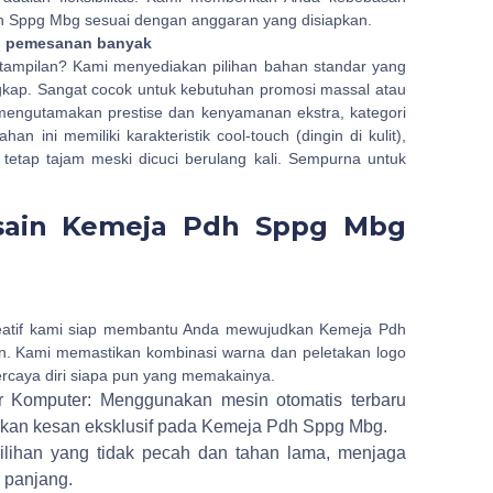
h Sppg Mbg sesuai dengan anggaran yang disiapkan.
n pemesanan banyak
tampilan? Kami menyediakan pilihan bahan standar yang
ngkap. Sangat cocok untuk kebutuhan promosi massal atau
mengutamakan prestise dan kenyamanan ekstra, kategori
ini memiliki karakteristik cool-touch (dingin di kulit),
tetap tajam meski dicuci berulang kali. Sempurna untuk
sain Kemeja Pdh Sppg Mbg
?
eatif kami siap membantu Anda mewujudkan Kemeja Pdh
. Kami memastikan kombinasi warna dan peletakan logo
ercaya diri siapa pun yang memakainya.
r Komputer: Menggunakan mesin otomatis terbaru
rikan kesan eksklusif pada Kemeja Pdh Sppg Mbg.
pilihan yang tidak pecah dan tahan lama, menjaga
 panjang.