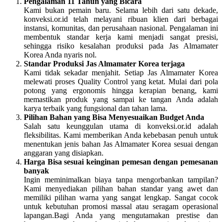
Pengalaman 11 Tahun yang Bicara
Kami bukan pemain baru. Selama lebih dari satu dekade,
konveksi.or.id telah melayani ribuan klien dari berbagai
instansi, komunitas, dan perusahaan nasional. Pengalaman ini
membentuk standar kerja kami menjadi sangat presisi,
sehingga risiko kesalahan produksi pada Jas Almamater
Korea Anda nyaris nol.
Standar Produksi Jas Almamater Korea terjaga
Kami tidak sekadar menjahit. Setiap Jas Almamater Korea
melewati proses Quality Control yang ketat. Mulai dari pola
potong yang ergonomis hingga kerapian benang, kami
memastikan produk yang sampai ke tangan Anda adalah
karya terbaik yang fungsional dan tahan lama.
Pilihan Bahan yang Bisa Menyesuaikan Budget Anda
Salah satu keunggulan utama di konveksi.or.id adalah
fleksibilitas. Kami memberikan Anda kebebasan penuh untuk
menentukan jenis bahan Jas Almamater Korea sesuai dengan
anggaran yang disiapkan.
Harga Bisa sesuai keinginan pemesan dengan pemesanan
banyak
Ingin meminimalkan biaya tanpa mengorbankan tampilan?
Kami menyediakan pilihan bahan standar yang awet dan
memiliki pilihan warna yang sangat lengkap. Sangat cocok
untuk kebutuhan promosi massal atau seragam operasional
lapangan.Bagi Anda yang mengutamakan prestise dan