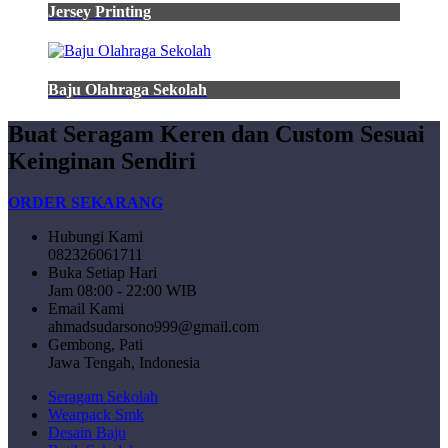
Jersey Printing
Baju Olahraga Sekolah
Buat Seragam Keren dan Custom Sesuai
Keinginan Sendiri
ORDER SEKARANG
Hubungi Kami
082326061711
Buka Setiap Hari
Jam 08:00 - 22:00 WIB
Email Kami
ahmadsudarsono999@gmail.com
Gembong, Pati
Jawa Tengah, Indonesia
Seragam Sekolah
Wearpack Smk
Desain Baju