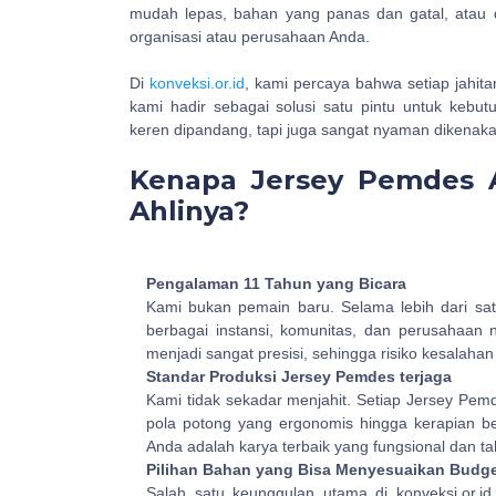
mudah lepas, bahan yang panas dan gatal, atau d
organisasi atau perusahaan Anda.
Di
konveksi.or.id
, kami percaya bahwa setiap jahita
kami hadir sebagai solusi satu pintu untuk kebut
keren dipandang, tapi juga sangat nyaman dikenaka
Kenapa Jersey Pemdes A
Ahlinya?
Pengalaman 11 Tahun yang Bicara
Kami bukan pemain baru. Selama lebih dari satu 
berbagai instansi, komunitas, dan perusahaan 
menjadi sangat presisi, sehingga risiko kesalaha
Standar Produksi Jersey Pemdes terjaga
Kami tidak sekadar menjahit. Setiap Jersey Pemd
pola potong yang ergonomis hingga kerapian 
Anda adalah karya terbaik yang fungsional dan t
Pilihan Bahan yang Bisa Menyesuaikan Budg
Salah satu keunggulan utama di konveksi.or.id