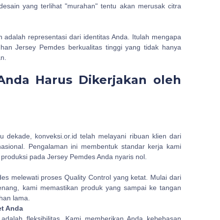
esain yang terlihat "murahan" tentu akan merusak citra
n adalah representasi dari identitas Anda. Itulah mengapa
uhan Jersey Pemdes berkualitas tinggi yang tidak hanya
n.
nda Harus Dikerjakan oleh
dekade, konveksi.or.id telah melayani ribuan klien dari
nasional. Pengalaman ini membentuk standar kerja kami
n produksi pada Jersey Pemdes Anda nyaris nol.
es melewati proses Quality Control yang ketat. Mulai dari
benang, kami memastikan produk yang sampai ke tangan
ahan lama.
et Anda
 adalah fleksibilitas. Kami memberikan Anda kebebasan