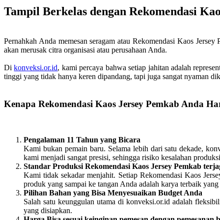
Tampil Berkelas dengan Rekomendasi Kao
Pernahkah Anda memesan seragam atau Rekomendasi Kaos Jersey Pem
akan merusak citra organisasi atau perusahaan Anda.
Di
konveksi.or.id
, kami percaya bahwa setiap jahitan adalah represe
tinggi yang tidak hanya keren dipandang, tapi juga sangat nyaman di
Kenapa Rekomendasi Kaos Jersey Pemkab Anda Haru
Pengalaman 11 Tahun yang Bicara
Kami bukan pemain baru. Selama lebih dari satu dekade, konve
kami menjadi sangat presisi, sehingga risiko kesalahan produ
Standar Produksi Rekomendasi Kaos Jersey Pemkab terja
Kami tidak sekadar menjahit. Setiap Rekomendasi Kaos Jerse
produk yang sampai ke tangan Anda adalah karya terbaik yang 
Pilihan Bahan yang Bisa Menyesuaikan Budget Anda
Salah satu keunggulan utama di konveksi.or.id adalah fleks
yang disiapkan.
Harga Bisa sesuai keinginan pemesan dengan pemesanan 