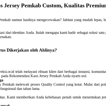
s Jersey Pemkab Custom, Kualitas Premiu
kab namun hasilnya mengecewakan? Jahitan yang mudah lepas, bahan
ntasi dari identitas Anda. Itulah mengapa kami hadir sebagai solusi s
kenakan.
s Dikerjakan oleh Ahlinya?
ksi.or.id telah melayani ribuan klien dari berbagai instansi, komunit
ksi pada Rekomendasi Kaos Jersey Pemkab Anda nyaris nol.
ga
y Pemkab melewati proses Quality Control yang ketat. Mulai dari p
fungsional dan tahan lama.
ibilitas. Kami memberikan Anda kebebasan penuh untuk menentukan j
banyak