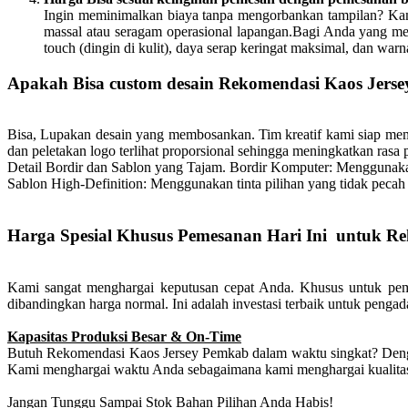
Ingin meminimalkan biaya tanpa mengorbankan tampilan? Kami
massal atau seragam operasional lapangan.Bagi Anda yang me
touch (dingin di kulit), daya serap keringat maksimal, dan wa
Apakah Bisa custom desain Rekomendasi Kaos Jersey
Bisa, Lupakan desain yang membosankan. Tim kreatif kami siap 
dan peletakan logo terlihat proporsional sehingga meningkatkan rasa
Detail Bordir dan Sablon yang Tajam.
Bordir Komputer: Menggunakan 
Sablon High-Definition: Menggunakan tinta pilihan yang tidak pecah 
Harga Spesial Khusus Pemesanan Hari Ini untuk R
Kami sangat menghargai keputusan cepat Anda. Khusus untuk pem
dibandingkan harga normal. Ini adalah investasi terbaik untuk penga
Kapasitas Produksi Besar & On-Time
Butuh Rekomendasi Kaos Jersey Pemkab dalam waktu singkat? Denga
Kami menghargai waktu Anda sebagaimana kami menghargai kualita
Jangan Tunggu Sampai Stok Bahan Pilihan Anda Habis!