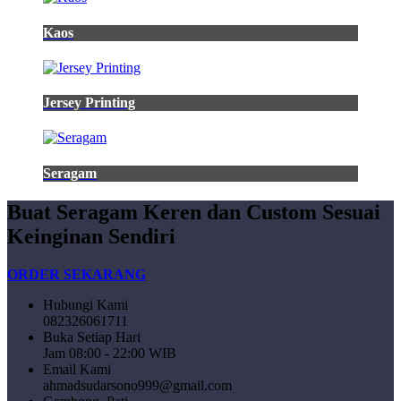
Kaos
Jersey Printing
Seragam
Buat Seragam Keren dan Custom Sesuai
Keinginan Sendiri
ORDER SEKARANG
Hubungi Kami
082326061711
Buka Setiap Hari
Jam 08:00 - 22:00 WIB
Email Kami
ahmadsudarsono999@gmail.com