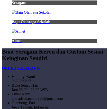
Seragam
Baju Olahraga Sekolah
Almet
Buat Seragam Keren dan Custom Sesuai
Keinginan Sendiri
ORDER SEKARANG
Hubungi Kami
082326061711
Buka Setiap Hari
Jam 08:00 - 22:00 WIB
Email Kami
ahmadsudarsono999@gmail.com
Gembong, Pati
Jawa Tengah, Indonesia