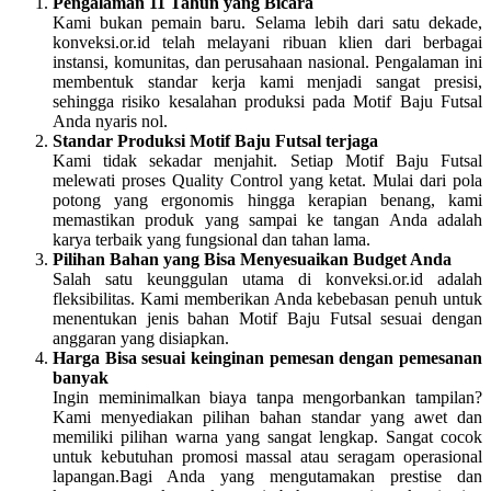
Pengalaman 11 Tahun yang Bicara
Kami bukan pemain baru. Selama lebih dari satu dekade,
konveksi.or.id telah melayani ribuan klien dari berbagai
instansi, komunitas, dan perusahaan nasional. Pengalaman ini
membentuk standar kerja kami menjadi sangat presisi,
sehingga risiko kesalahan produksi pada Motif Baju Futsal
Anda nyaris nol.
Standar Produksi Motif Baju Futsal terjaga
Kami tidak sekadar menjahit. Setiap Motif Baju Futsal
melewati proses Quality Control yang ketat. Mulai dari pola
potong yang ergonomis hingga kerapian benang, kami
memastikan produk yang sampai ke tangan Anda adalah
karya terbaik yang fungsional dan tahan lama.
Pilihan Bahan yang Bisa Menyesuaikan Budget Anda
Salah satu keunggulan utama di konveksi.or.id adalah
fleksibilitas. Kami memberikan Anda kebebasan penuh untuk
menentukan jenis bahan Motif Baju Futsal sesuai dengan
anggaran yang disiapkan.
Harga Bisa sesuai keinginan pemesan dengan pemesanan
banyak
Ingin meminimalkan biaya tanpa mengorbankan tampilan?
Kami menyediakan pilihan bahan standar yang awet dan
memiliki pilihan warna yang sangat lengkap. Sangat cocok
untuk kebutuhan promosi massal atau seragam operasional
lapangan.Bagi Anda yang mengutamakan prestise dan