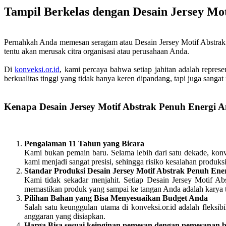
Tampil Berkelas dengan Desain Jersey Mo
Pernahkah Anda memesan seragam atau Desain Jersey Motif Abstrak 
tentu akan merusak citra organisasi atau perusahaan Anda.
Di
konveksi.or.id
, kami percaya bahwa setiap jahitan adalah represe
berkualitas tinggi yang tidak hanya keren dipandang, tapi juga sanga
Kenapa Desain Jersey Motif Abstrak Penuh Energi A
Pengalaman 11 Tahun yang Bicara
Kami bukan pemain baru. Selama lebih dari satu dekade, konve
kami menjadi sangat presisi, sehingga risiko kesalahan produk
Standar Produksi Desain Jersey Motif Abstrak Penuh Ener
Kami tidak sekadar menjahit. Setiap Desain Jersey Motif Ab
memastikan produk yang sampai ke tangan Anda adalah karya t
Pilihan Bahan yang Bisa Menyesuaikan Budget Anda
Salah satu keunggulan utama di konveksi.or.id adalah fleks
anggaran yang disiapkan.
Harga Bisa sesuai keinginan pemesan dengan pemesanan 