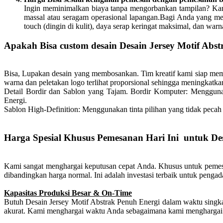
Ingin meminimalkan biaya tanpa mengorbankan tampilan? Kami
massal atau seragam operasional lapangan.Bagi Anda yang me
touch (dingin di kulit), daya serap keringat maksimal, dan war
Apakah Bisa custom desain Desain Jersey Motif Abstr
Bisa, Lupakan desain yang membosankan. Tim kreatif kami siap m
warna dan peletakan logo terlihat proporsional sehingga meningkatka
Detail Bordir dan Sablon yang Tajam.
Bordir Komputer: Menggunak
Energi.
Sablon High-Definition: Menggunakan tinta pilihan yang tidak pecah 
Harga Spesial Khusus Pemesanan Hari Ini untuk Des
Kami sangat menghargai keputusan cepat Anda. Khusus untuk pemesa
dibandingkan harga normal. Ini adalah investasi terbaik untuk penga
Kapasitas Produksi Besar & On-Time
Butuh Desain Jersey Motif Abstrak Penuh Energi dalam waktu singk
akurat. Kami menghargai waktu Anda sebagaimana kami menghargai 