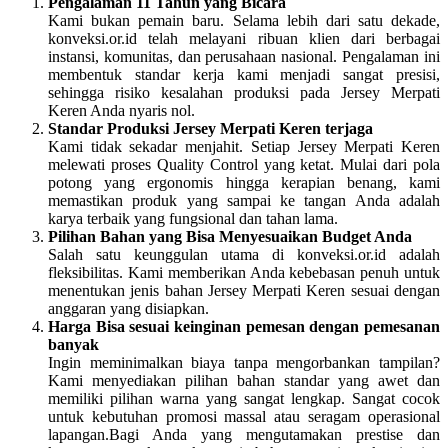
Pengalaman 11 Tahun yang Bicara
Kami bukan pemain baru. Selama lebih dari satu dekade,
konveksi.or.id telah melayani ribuan klien dari berbagai
instansi, komunitas, dan perusahaan nasional. Pengalaman ini
membentuk standar kerja kami menjadi sangat presisi,
sehingga risiko kesalahan produksi pada Jersey Merpati
Keren Anda nyaris nol.
Standar Produksi Jersey Merpati Keren terjaga
Kami tidak sekadar menjahit. Setiap Jersey Merpati Keren
melewati proses Quality Control yang ketat. Mulai dari pola
potong yang ergonomis hingga kerapian benang, kami
memastikan produk yang sampai ke tangan Anda adalah
karya terbaik yang fungsional dan tahan lama.
Pilihan Bahan yang Bisa Menyesuaikan Budget Anda
Salah satu keunggulan utama di konveksi.or.id adalah
fleksibilitas. Kami memberikan Anda kebebasan penuh untuk
menentukan jenis bahan Jersey Merpati Keren sesuai dengan
anggaran yang disiapkan.
Harga Bisa sesuai keinginan pemesan dengan pemesanan
banyak
Ingin meminimalkan biaya tanpa mengorbankan tampilan?
Kami menyediakan pilihan bahan standar yang awet dan
memiliki pilihan warna yang sangat lengkap. Sangat cocok
untuk kebutuhan promosi massal atau seragam operasional
lapangan.Bagi Anda yang mengutamakan prestise dan