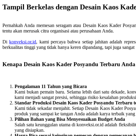
Tampil Berkelas dengan Desain Kaos Kad
Pernahkah Anda memesan seragam atau Desain Kaos Kader Posyandu
tentu akan merusak citra organisasi atau perusahaan Anda.
Di
konveksi.or.id
, kami percaya bahwa setiap jahitan adalah repre
berkualitas tinggi yang tidak hanya keren dipandang, tapi juga sanga
Kenapa Desain Kaos Kader Posyandu Terbaru Anda 
Pengalaman 11 Tahun yang Bicara
Kami bukan pemain baru. Selama lebih dari satu dekade, konve
kami menjadi sangat presisi, sehingga risiko kesalahan produ
Standar Produksi Desain Kaos Kader Posyandu Terbaru t
Kami tidak sekadar menjahit. Setiap Desain Kaos Kader Posya
produk yang sampai ke tangan Anda adalah karya terbaik yang 
Pilihan Bahan yang Bisa Menyesuaikan Budget Anda
Salah satu keunggulan utama di konveksi.or.id adalah fleksi
yang disiapkan.
Harga Bisa sesuai keinginan pemesan dengan pemesanan 