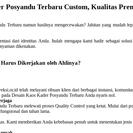
er Posyandu Terbaru Custom, Kualitas Pr
 Terbaru namun hasilnya mengecewakan? Jahitan yang mudah lepas, 
sentasi dari identitas Anda. Itulah mengapa kami hadir sebagai sol
t nyaman dikenakan.
Harus Dikerjakan oleh Ahlinya?
ksi.or.id telah melayani ribuan klien dari berbagai instansi, komunit
ksi pada Desain Kaos Kader Posyandu Terbaru Anda nyaris nol.
erjaga
ndu Terbaru melewati proses Quality Control yang ketat. Mulai dari 
fungsional dan tahan lama.
bilitas. Kami memberikan Anda kebebasan penuh untuk menentukan jen
banyak