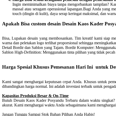
Ingin meminimalkan biaya tanpa mengorbankan tampilan? Kami
massal atau seragam operasional lapangan.Bagi Anda yang me
touch (dingin di kulit), daya serap keringat maksimal, dan wa
Apakah Bisa custom desain Desain Kaos Kader Posya
Bisa, Lupakan desain yang membosankan. Tim kreatif kami siap
warna dan peletakan logo terlihat proporsional sehingga meningkatka
Detail Bordir dan Sablon yang Tajam.
Bordir Komputer: Menggunakan 
Sablon High-Definition: Menggunakan tinta pilihan yang tidak pecah 
Harga Spesial Khusus Pemesanan Hari Ini untuk D
Kami sangat menghargai keputusan cepat Anda. Khusus untuk peme
dibandingkan harga normal. Ini adalah investasi terbaik untuk penga
Kapasitas Produksi Besar & On-Time
Butuh Desain Kaos Kader Posyandu Terbaru dalam waktu singkat? 
akurat. Kami menghargai waktu Anda sebagaimana kami menghargai 
Jangan Tunggu Sampai Stok Bahan Pilihan Anda Habis!