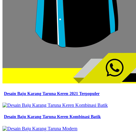
Desain Baju Karang Taruna Keren 2021 Terpopuler
Desain Baju Karang Taruna Keren Kombinasi Batik