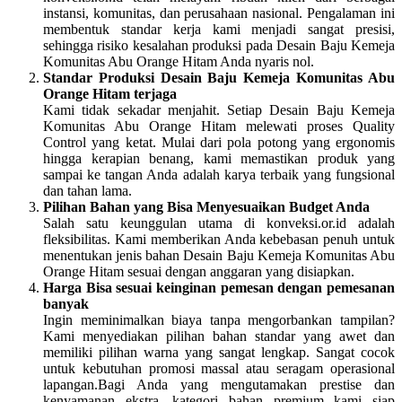
instansi, komunitas, dan perusahaan nasional. Pengalaman ini
membentuk standar kerja kami menjadi sangat presisi,
sehingga risiko kesalahan produksi pada Desain Baju Kemeja
Komunitas Abu Orange Hitam Anda nyaris nol.
Standar Produksi Desain Baju Kemeja Komunitas Abu
Orange Hitam terjaga
Kami tidak sekadar menjahit. Setiap Desain Baju Kemeja
Komunitas Abu Orange Hitam melewati proses Quality
Control yang ketat. Mulai dari pola potong yang ergonomis
hingga kerapian benang, kami memastikan produk yang
sampai ke tangan Anda adalah karya terbaik yang fungsional
dan tahan lama.
Pilihan Bahan yang Bisa Menyesuaikan Budget Anda
Salah satu keunggulan utama di konveksi.or.id adalah
fleksibilitas. Kami memberikan Anda kebebasan penuh untuk
menentukan jenis bahan Desain Baju Kemeja Komunitas Abu
Orange Hitam sesuai dengan anggaran yang disiapkan.
Harga Bisa sesuai keinginan pemesan dengan pemesanan
banyak
Ingin meminimalkan biaya tanpa mengorbankan tampilan?
Kami menyediakan pilihan bahan standar yang awet dan
memiliki pilihan warna yang sangat lengkap. Sangat cocok
untuk kebutuhan promosi massal atau seragam operasional
lapangan.Bagi Anda yang mengutamakan prestise dan
kenyamanan ekstra, kategori bahan premium kami siap