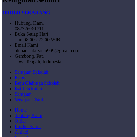
ORDER SEKARANG
Hubungi Kami
082326061711
Buka Setiap Hari
Jam 08:00 - 22:00 WIB
Email Kami
ahmadsudarsono999@gmail.com
Gembong, Pati
Jawa Tengah, Indonesia
Seragam Sekolah
Kaos
Baju Olahraga Sekolah
Batik Sekolah
Seragam
Wearpack Smk
Home
Tentang Kami
Order
Produk Kami
Artikel