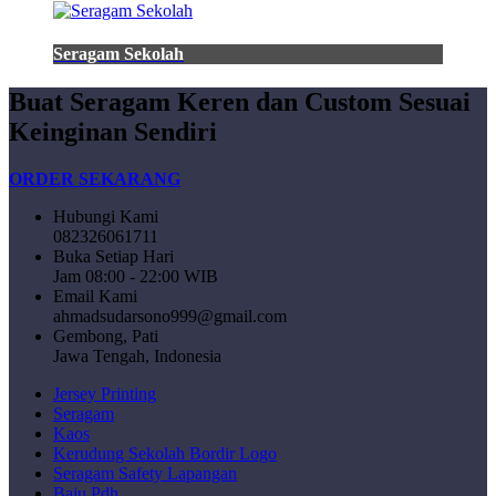
Seragam Sekolah
Buat Seragam Keren dan Custom Sesuai
Keinginan Sendiri
ORDER SEKARANG
Hubungi Kami
082326061711
Buka Setiap Hari
Jam 08:00 - 22:00 WIB
Email Kami
ahmadsudarsono999@gmail.com
Gembong, Pati
Jawa Tengah, Indonesia
Jersey Printing
Seragam
Kaos
Kerudung Sekolah Bordir Logo
Seragam Safety Lapangan
Baju Pdh