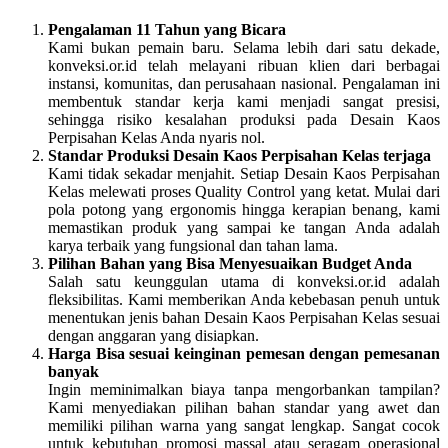
Pengalaman 11 Tahun yang Bicara
Kami bukan pemain baru. Selama lebih dari satu dekade,
konveksi.or.id telah melayani ribuan klien dari berbagai
instansi, komunitas, dan perusahaan nasional. Pengalaman ini
membentuk standar kerja kami menjadi sangat presisi,
sehingga risiko kesalahan produksi pada Desain Kaos
Perpisahan Kelas Anda nyaris nol.
Standar Produksi Desain Kaos Perpisahan Kelas terjaga
Kami tidak sekadar menjahit. Setiap Desain Kaos Perpisahan
Kelas melewati proses Quality Control yang ketat. Mulai dari
pola potong yang ergonomis hingga kerapian benang, kami
memastikan produk yang sampai ke tangan Anda adalah
karya terbaik yang fungsional dan tahan lama.
Pilihan Bahan yang Bisa Menyesuaikan Budget Anda
Salah satu keunggulan utama di konveksi.or.id adalah
fleksibilitas. Kami memberikan Anda kebebasan penuh untuk
menentukan jenis bahan Desain Kaos Perpisahan Kelas sesuai
dengan anggaran yang disiapkan.
Harga Bisa sesuai keinginan pemesan dengan pemesanan
banyak
Ingin meminimalkan biaya tanpa mengorbankan tampilan?
Kami menyediakan pilihan bahan standar yang awet dan
memiliki pilihan warna yang sangat lengkap. Sangat cocok
untuk kebutuhan promosi massal atau seragam operasional