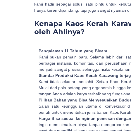
kami hadir sebagai solusi satu pintu untuk kebut
hanya keren dipandang, tapi juga sangat nyaman d
Kenapa Kaos Kerah Kara
oleh Ahlinya?
Pengalaman 11 Tahun yang Bicara
Kami bukan pemain baru. Selama lebih dari satu 
berbagai instansi, komunitas, dan perusahaan 
menjadi sangat presisi, sehingga risiko kesalah
Standar Produksi Kaos Kerah Karawang terja
Kami tidak sekadar menjahit. Setiap Kaos Kera
Mulai dari pola potong yang ergonomis hingga 
tangan Anda adalah karya terbaik yang fungsiona
Pilihan Bahan yang Bisa Menyesuaikan Budg
Salah satu keunggulan utama di konveksi.or.id
penuh untuk menentukan jenis bahan Kaos Kerah
Harga Bisa sesuai keinginan pemesan denga
Ingin meminimalkan biaya tanpa mengorbankan 
awet dan memiliki pilihan warna yang sangat le