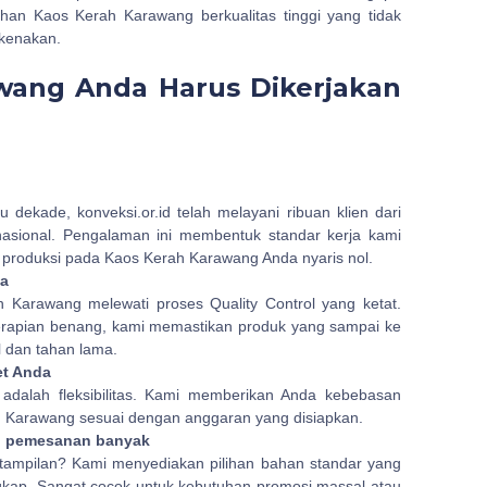
uhan Kaos Kerah Karawang berkualitas tinggi yang tidak
ikenakan.
wang Anda Harus Dikerjakan
dekade, konveksi.or.id telah melayani ribuan klien dari
nasional. Pengalaman ini membentuk standar kerja kami
an produksi pada Kaos Kerah Karawang Anda nyaris nol.
ga
h Karawang melewati proses Quality Control yang ketat.
kerapian benang, kami memastikan produk yang sampai ke
l dan tahan lama.
et Anda
 adalah fleksibilitas. Kami memberikan Anda kebebasan
 Karawang sesuai dengan anggaran yang disiapkan.
n pemesanan banyak
tampilan? Kami menyediakan pilihan bahan standar yang
ngkap. Sangat cocok untuk kebutuhan promosi massal atau