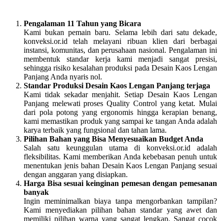
Pengalaman 11 Tahun yang Bicara
Kami bukan pemain baru. Selama lebih dari satu dekade,
konveksi.or.id telah melayani ribuan klien dari berbagai
instansi, komunitas, dan perusahaan nasional. Pengalaman ini
membentuk standar kerja kami menjadi sangat presisi,
sehingga risiko kesalahan produksi pada Desain Kaos Lengan
Panjang Anda nyaris nol.
Standar Produksi Desain Kaos Lengan Panjang terjaga
Kami tidak sekadar menjahit. Setiap Desain Kaos Lengan
Panjang melewati proses Quality Control yang ketat. Mulai
dari pola potong yang ergonomis hingga kerapian benang,
kami memastikan produk yang sampai ke tangan Anda adalah
karya terbaik yang fungsional dan tahan lama.
Pilihan Bahan yang Bisa Menyesuaikan Budget Anda
Salah satu keunggulan utama di konveksi.or.id adalah
fleksibilitas. Kami memberikan Anda kebebasan penuh untuk
menentukan jenis bahan Desain Kaos Lengan Panjang sesuai
dengan anggaran yang disiapkan.
Harga Bisa sesuai keinginan pemesan dengan pemesanan
banyak
Ingin meminimalkan biaya tanpa mengorbankan tampilan?
Kami menyediakan pilihan bahan standar yang awet dan
memiliki pilihan warna yang sangat lengkap. Sangat cocok