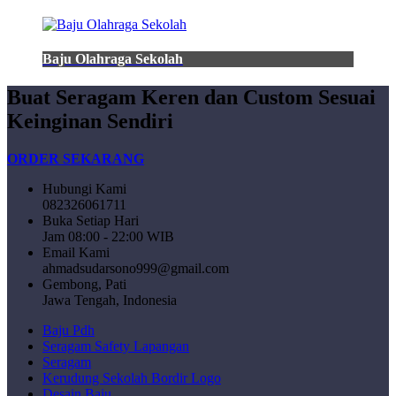
Baju Olahraga Sekolah
Buat Seragam Keren dan Custom Sesuai
Keinginan Sendiri
ORDER SEKARANG
Hubungi Kami
082326061711
Buka Setiap Hari
Jam 08:00 - 22:00 WIB
Email Kami
ahmadsudarsono999@gmail.com
Gembong, Pati
Jawa Tengah, Indonesia
Baju Pdh
Seragam Safety Lapangan
Seragam
Kerudung Sekolah Bordir Logo
Desain Baju