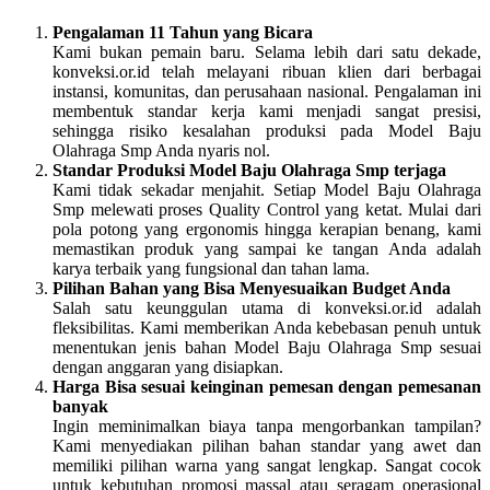
Pengalaman 11 Tahun yang Bicara
Kami bukan pemain baru. Selama lebih dari satu dekade,
konveksi.or.id telah melayani ribuan klien dari berbagai
instansi, komunitas, dan perusahaan nasional. Pengalaman ini
membentuk standar kerja kami menjadi sangat presisi,
sehingga risiko kesalahan produksi pada Model Baju
Olahraga Smp Anda nyaris nol.
Standar Produksi Model Baju Olahraga Smp terjaga
Kami tidak sekadar menjahit. Setiap Model Baju Olahraga
Smp melewati proses Quality Control yang ketat. Mulai dari
pola potong yang ergonomis hingga kerapian benang, kami
memastikan produk yang sampai ke tangan Anda adalah
karya terbaik yang fungsional dan tahan lama.
Pilihan Bahan yang Bisa Menyesuaikan Budget Anda
Salah satu keunggulan utama di konveksi.or.id adalah
fleksibilitas. Kami memberikan Anda kebebasan penuh untuk
menentukan jenis bahan Model Baju Olahraga Smp sesuai
dengan anggaran yang disiapkan.
Harga Bisa sesuai keinginan pemesan dengan pemesanan
banyak
Ingin meminimalkan biaya tanpa mengorbankan tampilan?
Kami menyediakan pilihan bahan standar yang awet dan
memiliki pilihan warna yang sangat lengkap. Sangat cocok
untuk kebutuhan promosi massal atau seragam operasional