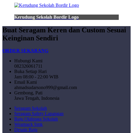
Kerudung Sekolah Bordir Logo
Buat Seragam Keren dan Custom Sesuai
Keinginan Sendiri
ORDER SEKARANG
Hubungi Kami
082326061711
Buka Setiap Hari
Jam 08:00 - 22:00 WIB
Email Kami
ahmadsudarsono999@gmail.com
Gembong, Pati
Jawa Tengah, Indonesia
Seragam Sekolah
Seragam Safety Lapangan
Baju Olahraga Sekolah
Wearpack Smk
Desain Baju