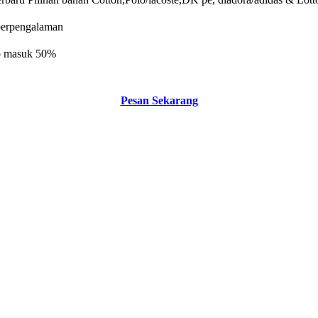
 berpengalaman
 dp masuk 50%
Pesan Sekarang