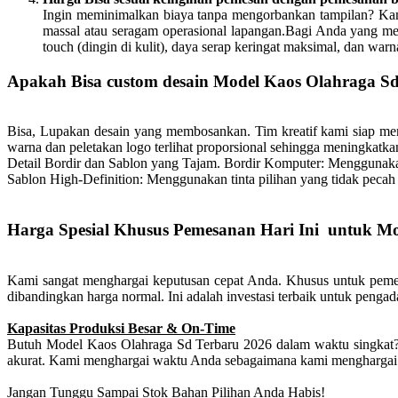
Ingin meminimalkan biaya tanpa mengorbankan tampilan? Kami
massal atau seragam operasional lapangan.Bagi Anda yang me
touch (dingin di kulit), daya serap keringat maksimal, dan wa
Apakah Bisa custom desain Model Kaos Olahraga Sd 
Bisa, Lupakan desain yang membosankan. Tim kreatif kami siap 
warna dan peletakan logo terlihat proporsional sehingga meningkatka
Detail Bordir dan Sablon yang Tajam.
Bordir Komputer: Menggunakan 
Sablon High-Definition: Menggunakan tinta pilihan yang tidak pecah 
Harga Spesial Khusus Pemesanan Hari Ini untuk M
Kami sangat menghargai keputusan cepat Anda. Khusus untuk pemes
dibandingkan harga normal. Ini adalah investasi terbaik untuk penga
Kapasitas Produksi Besar & On-Time
Butuh Model Kaos Olahraga Sd Terbaru 2026 dalam waktu singkat?
akurat. Kami menghargai waktu Anda sebagaimana kami menghargai 
Jangan Tunggu Sampai Stok Bahan Pilihan Anda Habis!