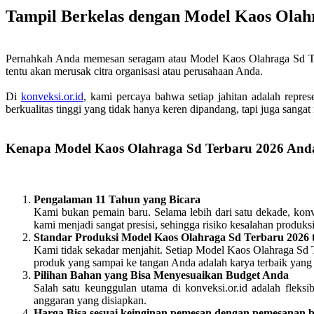
Tampil Berkelas dengan Model Kaos Olah
Pernahkah Anda memesan seragam atau Model Kaos Olahraga Sd Ter
tentu akan merusak citra organisasi atau perusahaan Anda.
Di
konveksi.or.id
, kami percaya bahwa setiap jahitan adalah repre
berkualitas tinggi yang tidak hanya keren dipandang, tapi juga sanga
Kenapa Model Kaos Olahraga Sd Terbaru 2026 Anda
Pengalaman 11 Tahun yang Bicara
Kami bukan pemain baru. Selama lebih dari satu dekade, konve
kami menjadi sangat presisi, sehingga risiko kesalahan produ
Standar Produksi Model Kaos Olahraga Sd Terbaru 2026 
Kami tidak sekadar menjahit. Setiap Model Kaos Olahraga Sd 
produk yang sampai ke tangan Anda adalah karya terbaik yang 
Pilihan Bahan yang Bisa Menyesuaikan Budget Anda
Salah satu keunggulan utama di konveksi.or.id adalah fle
anggaran yang disiapkan.
Harga Bisa sesuai keinginan pemesan dengan pemesanan 