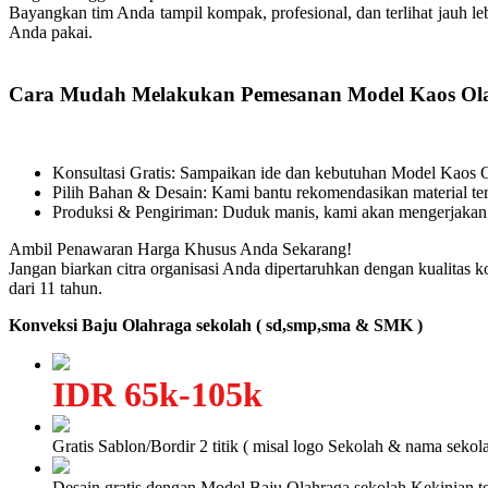
Bayangkan tim Anda tampil kompak, profesional, dan terlihat jauh le
Anda pakai.
Cara Mudah Melakukan Pemesanan Model Kaos Ola
Konsultasi Gratis: Sampaikan ide dan kebutuhan Model Kaos
Pilih Bahan & Desain: Kami bantu rekomendasikan material ter
Produksi & Pengiriman: Duduk manis, kami akan mengerjakan
Ambil Penawaran Harga Khusus Anda Sekarang!
Jangan biarkan citra organisasi Anda dipertaruhkan dengan kualitas 
dari 11 tahun.
Konveksi Baju Olahraga sekolah ( sd,smp,sma & SMK )
IDR 65k-105k
Gratis Sablon/Bordir 2 titik ( misal logo Sekolah & nama sekola
Desain gratis dengan Model Baju Olahraga sekolah Kekinian te