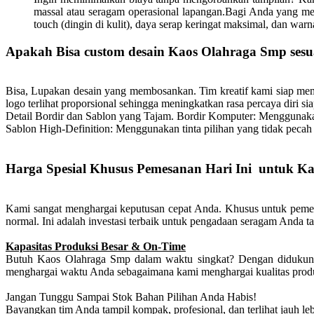
massal atau seragam operasional lapangan.Bagi Anda yang me
touch (dingin di kulit), daya serap keringat maksimal, dan wa
Apakah Bisa custom desain Kaos Olahraga Smp sesua
Bisa, Lupakan desain yang membosankan. Tim kreatif kami siap 
logo terlihat proporsional sehingga meningkatkan rasa percaya diri 
Detail Bordir dan Sablon yang Tajam.
Bordir Komputer: Menggunakan 
Sablon High-Definition: Menggunakan tinta pilihan yang tidak pecah 
Harga Spesial Khusus Pemesanan Hari Ini untuk K
Kami sangat menghargai keputusan cepat Anda. Khusus untuk pemes
normal. Ini adalah investasi terbaik untuk pengadaan seragam Anda ta
Kapasitas Produksi Besar & On-Time
Butuh Kaos Olahraga Smp dalam waktu singkat? Dengan didukung 
menghargai waktu Anda sebagaimana kami menghargai kualitas prod
Jangan Tunggu Sampai Stok Bahan Pilihan Anda Habis!
Bayangkan tim Anda tampil kompak, profesional, dan terlihat jauh le