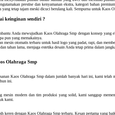
ngutamakan prestise dan kenyamanan ekstra, kategori bahan premium 
rna yang tetap tajam meski dicuci berulang kali. Sempurna untuk Kaos 
i keinginan sendiri ?
membantu Anda mewujudkan Kaos Olahraga Smp dengan konsep yang el
siapa pun yang memakainya.
mesin otomatis terbaru untuk hasil logo yang padat, rapi, dan memb
dan tahan lama, menjaga estetika desain Anda tetap prima dalam jangk
aos Olahraga Smp
anan Kaos Olahraga Smp dalam jumlah banyak hari ini, kami telah m
hun ini.
mesin modern dan tim produksi yang solid, kami sanggup memenuh
uk kami.
bih keren dengan Kaos Olahraga Smp terbaru. Kesan pertama yang baik d