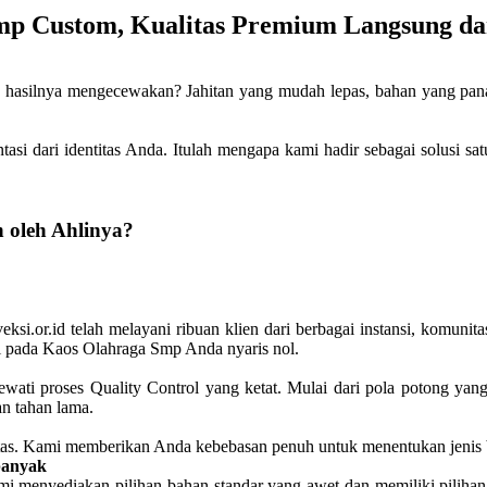
mp Custom, Kualitas Premium Langsung da
ilnya mengecewakan? Jahitan yang mudah lepas, bahan yang panas d
ntasi dari identitas Anda. Itulah mengapa kami hadir sebagai solusi 
 oleh Ahlinya?
ksi.or.id telah melayani ribuan klien dari berbagai instansi, komunit
si pada Kaos Olahraga Smp Anda nyaris nol.
wati proses Quality Control yang ketat. Mulai dari pola potong ya
an tahan lama.
bilitas. Kami memberikan Anda kebebasan penuh untuk menentukan jeni
banyak
 menyediakan pilihan bahan standar yang awet dan memiliki pilihan