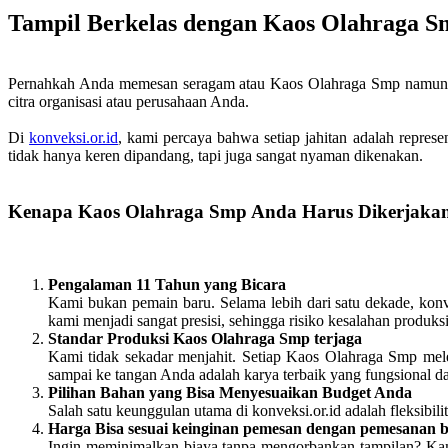
Tampil Berkelas dengan Kaos Olahraga S
Pernahkah Anda memesan seragam atau Kaos Olahraga Smp namun has
citra organisasi atau perusahaan Anda.
Di
konveksi.or.id
, kami percaya bahwa setiap jahitan adalah represe
tidak hanya keren dipandang, tapi juga sangat nyaman dikenakan.
Kenapa Kaos Olahraga Smp Anda Harus Dikerjakan
Pengalaman 11 Tahun yang Bicara
Kami bukan pemain baru. Selama lebih dari satu dekade, konve
kami menjadi sangat presisi, sehingga risiko kesalahan produk
Standar Produksi Kaos Olahraga Smp terjaga
Kami tidak sekadar menjahit. Setiap Kaos Olahraga Smp mele
sampai ke tangan Anda adalah karya terbaik yang fungsional d
Pilihan Bahan yang Bisa Menyesuaikan Budget Anda
Salah satu keunggulan utama di konveksi.or.id adalah fleksi
Harga Bisa sesuai keinginan pemesan dengan pemesanan 
Ingin meminimalkan biaya tanpa mengorbankan tampilan? Kami