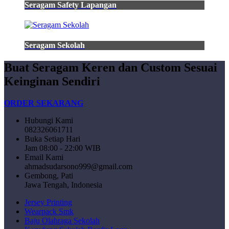
Seragam Safety Lapangan
Seragam Sekolah
Buat Seragam Keren dan Custom Sesuai
Keinginan Sendiri
ORDER SEKARANG
Hubungi Kami
082326061711
Buka Setiap Hari
Jam 08:00 - 22:00 WIB
Email Kami
ahmadsudarsono999@gmail.com
Gembong, Pati
Jawa Tengah, Indonesia
Jersey Printing
Wearpack Smk
Baju Olahraga Sekolah