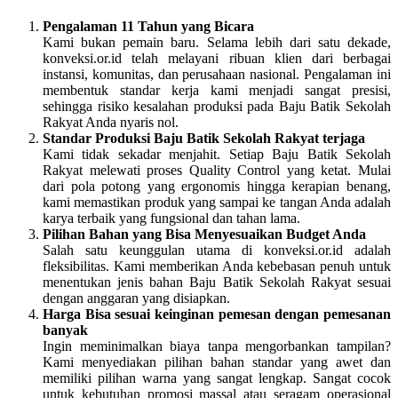
Pengalaman 11 Tahun yang Bicara
Kami bukan pemain baru. Selama lebih dari satu dekade,
konveksi.or.id telah melayani ribuan klien dari berbagai
instansi, komunitas, dan perusahaan nasional. Pengalaman ini
membentuk standar kerja kami menjadi sangat presisi,
sehingga risiko kesalahan produksi pada Baju Batik Sekolah
Rakyat Anda nyaris nol.
Standar Produksi Baju Batik Sekolah Rakyat terjaga
Kami tidak sekadar menjahit. Setiap Baju Batik Sekolah
Rakyat melewati proses Quality Control yang ketat. Mulai
dari pola potong yang ergonomis hingga kerapian benang,
kami memastikan produk yang sampai ke tangan Anda adalah
karya terbaik yang fungsional dan tahan lama.
Pilihan Bahan yang Bisa Menyesuaikan Budget Anda
Salah satu keunggulan utama di konveksi.or.id adalah
fleksibilitas. Kami memberikan Anda kebebasan penuh untuk
menentukan jenis bahan Baju Batik Sekolah Rakyat sesuai
dengan anggaran yang disiapkan.
Harga Bisa sesuai keinginan pemesan dengan pemesanan
banyak
Ingin meminimalkan biaya tanpa mengorbankan tampilan?
Kami menyediakan pilihan bahan standar yang awet dan
memiliki pilihan warna yang sangat lengkap. Sangat cocok
untuk kebutuhan promosi massal atau seragam operasional