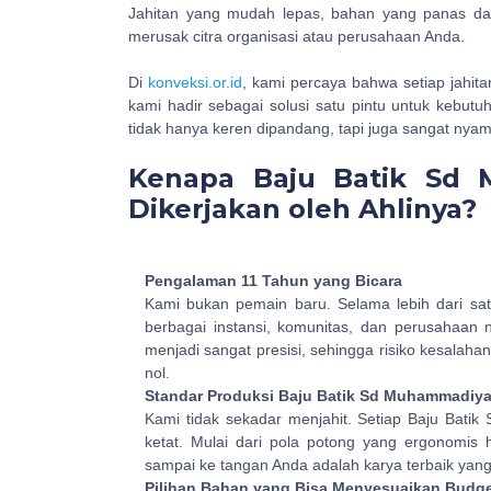
Jahitan yang mudah lepas, bahan yang panas dan 
merusak citra organisasi atau perusahaan Anda.
Di
konveksi.or.id
, kami percaya bahwa setiap jahita
kami hadir sebagai solusi satu pintu untuk kebut
tidak hanya keren dipandang, tapi juga sangat nya
Kenapa Baju Batik Sd
Dikerjakan oleh Ahlinya?
Pengalaman 11 Tahun yang Bicara
Kami bukan pemain baru. Selama lebih dari satu 
berbagai instansi, komunitas, dan perusahaan 
menjadi sangat presisi, sehingga risiko kesalah
nol.
Standar Produksi Baju Batik Sd Muhammadiya
Kami tidak sekadar menjahit. Setiap Baju Bati
ketat. Mulai dari pola potong yang ergonomis
sampai ke tangan Anda adalah karya terbaik yang
Pilihan Bahan yang Bisa Menyesuaikan Budg