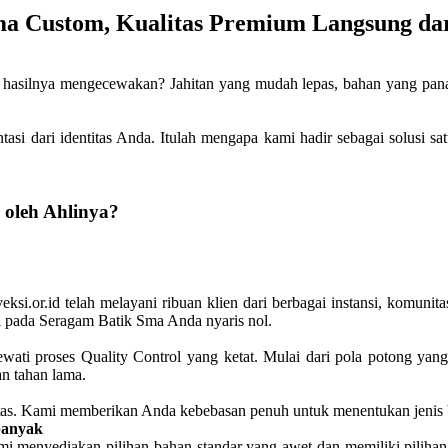
ma Custom, Kualitas Premium Langsung da
ilnya mengecewakan? Jahitan yang mudah lepas, bahan yang panas d
ntasi dari identitas Anda. Itulah mengapa kami hadir sebagai solusi 
oleh Ahlinya?
ksi.or.id telah melayani ribuan klien dari berbagai instansi, komunit
si pada Seragam Batik Sma Anda nyaris nol.
wati proses Quality Control yang ketat. Mulai dari pola potong ya
an tahan lama.
bilitas. Kami memberikan Anda kebebasan penuh untuk menentukan jeni
banyak
 menyediakan pilihan bahan standar yang awet dan memiliki pilihan