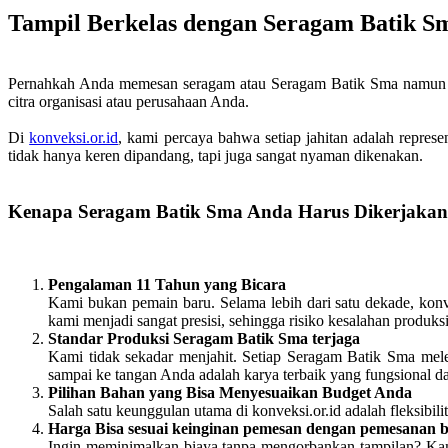
Tampil Berkelas dengan Seragam Batik S
Pernahkah Anda memesan seragam atau Seragam Batik Sma namun has
citra organisasi atau perusahaan Anda.
Di
konveksi.or.id
, kami percaya bahwa setiap jahitan adalah represe
tidak hanya keren dipandang, tapi juga sangat nyaman dikenakan.
Kenapa Seragam Batik Sma Anda Harus Dikerjakan 
Pengalaman 11 Tahun yang Bicara
Kami bukan pemain baru. Selama lebih dari satu dekade, konve
kami menjadi sangat presisi, sehingga risiko kesalahan produk
Standar Produksi Seragam Batik Sma terjaga
Kami tidak sekadar menjahit. Setiap Seragam Batik Sma mele
sampai ke tangan Anda adalah karya terbaik yang fungsional d
Pilihan Bahan yang Bisa Menyesuaikan Budget Anda
Salah satu keunggulan utama di konveksi.or.id adalah fleksi
Harga Bisa sesuai keinginan pemesan dengan pemesanan 
Ingin meminimalkan biaya tanpa mengorbankan tampilan? Kami