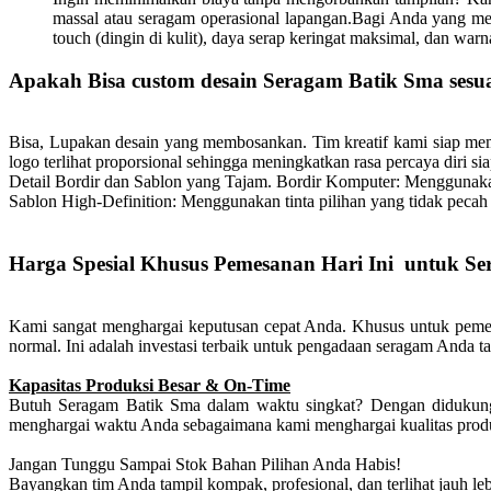
massal atau seragam operasional lapangan.Bagi Anda yang me
touch (dingin di kulit), daya serap keringat maksimal, dan wa
Apakah Bisa custom desain Seragam Batik Sma sesua
Bisa, Lupakan desain yang membosankan. Tim kreatif kami siap 
logo terlihat proporsional sehingga meningkatkan rasa percaya diri 
Detail Bordir dan Sablon yang Tajam.
Bordir Komputer: Menggunakan 
Sablon High-Definition: Menggunakan tinta pilihan yang tidak pecah 
Harga Spesial Khusus Pemesanan Hari Ini untuk S
Kami sangat menghargai keputusan cepat Anda. Khusus untuk pemes
normal. Ini adalah investasi terbaik untuk pengadaan seragam Anda ta
Kapasitas Produksi Besar & On-Time
Butuh Seragam Batik Sma dalam waktu singkat? Dengan didukung 
menghargai waktu Anda sebagaimana kami menghargai kualitas prod
Jangan Tunggu Sampai Stok Bahan Pilihan Anda Habis!
Bayangkan tim Anda tampil kompak, profesional, dan terlihat jauh le