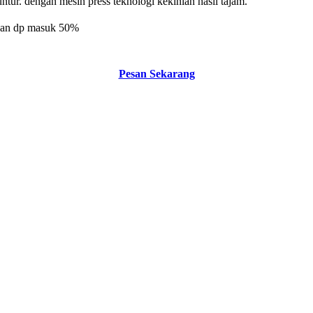
tur. dengan mesin press teknologi kekinian hasil tajam.
n dan dp masuk 50%
Pesan Sekarang