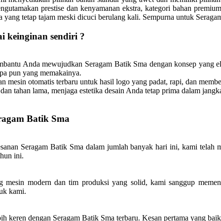
ngutamakan prestise dan kenyamanan ekstra, kategori bahan premium 
rna yang tetap tajam meski dicuci berulang kali. Sempurna untuk Seraga
i keinginan sendiri ?
membantu Anda mewujudkan Seragam Batik Sma dengan konsep yang el
siapa pun yang memakainya.
mesin otomatis terbaru untuk hasil logo yang padat, rapi, dan membe
dan tahan lama, menjaga estetika desain Anda tetap prima dalam jangk
eragam Batik Sma
anan Seragam Batik Sma dalam jumlah banyak hari ini, kami telah m
hun ini.
mesin modern dan tim produksi yang solid, kami sanggup memenuh
uk kami.
bih keren dengan Seragam Batik Sma terbaru. Kesan pertama yang baik d