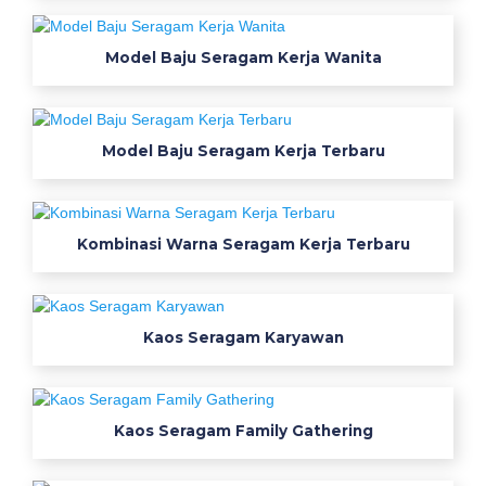
a
l
b
Model Baju Seragam Kerja Wanita
a
j
u
Model Baju Seragam Kerja Terbaru
o
l
a
h
Kombinasi Warna Seragam Kerja Terbaru
r
a
g
Kaos Seragam Karyawan
a
k
a
o
Kaos Seragam Family Gathering
s
p