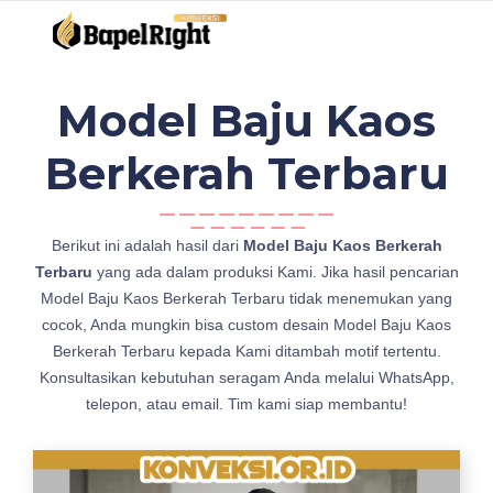
Model Baju Kaos
Berkerah Terbaru
j
Berikut ini adalah hasil dari
Model Baju Kaos Berkerah
u
Terbaru
yang ada dalam produksi Kami. Jika hasil pencarian
a
Model Baju Kaos Berkerah Terbaru tidak menemukan yang
l
cocok, Anda mungkin bisa custom desain Model Baju Kaos
M
Berkerah Terbaru kepada Kami ditambah motif tertentu.
o
Konsultasikan kebutuhan seragam Anda melalui WhatsApp,
d
telepon, atau email. Tim kami siap membantu!
e
l
B