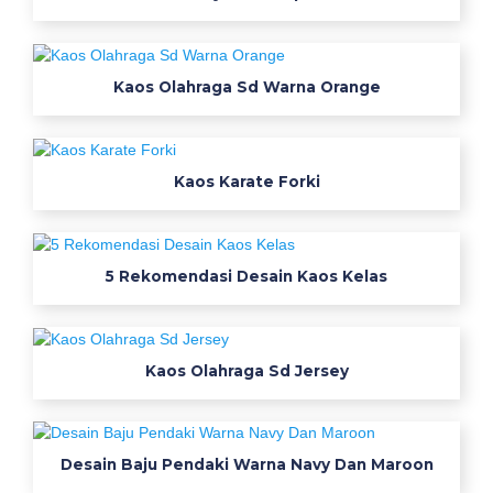
g
a
m
Kaos Olahraga Sd Warna Orange
k
e
r
j
Kaos Karate Forki
a
n
a
5 Rekomendasi Desain Kaos Kelas
t
a
s
h
Kaos Olahraga Sd Jersey
a
s
k
i
Desain Baju Pendaki Warna Navy Dan Maroon
n