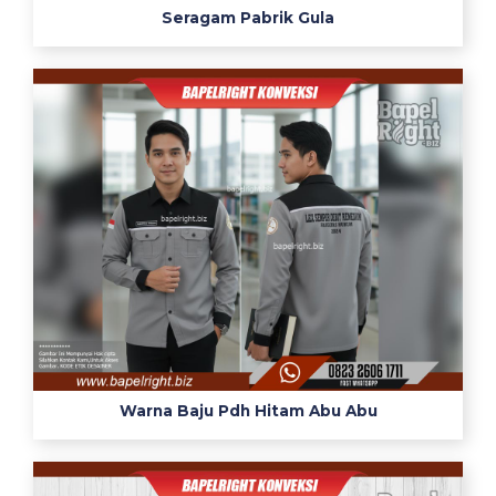
a
Seragam Pabrik Gula
o
s
b
e
r
k
e
r
a
h
c
o
w
o
k
Warna Baju Pdh Hitam Abu Abu
m
o
d