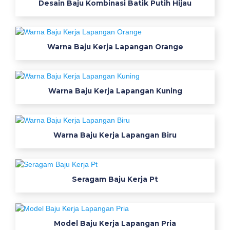
Desain Baju Kombinasi Batik Putih Hijau
o
s
Warna Baju Kerja Lapangan Orange
B
e
r
Warna Baju Kerja Lapangan Kuning
k
e
Warna Baju Kerja Lapangan Biru
r
a
Seragam Baju Kerja Pt
h
T
Model Baju Kerja Lapangan Pria