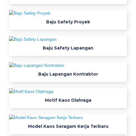
e
r
b
Baju Safety Proyek
a
r
Baju Safety Lapangan
u
t
Baju Lapangan Kontraktor
e
r
b
Motif Kaos Olahraga
a
r
u
j
Model Kaos Seragam Kerja Terbaru
u