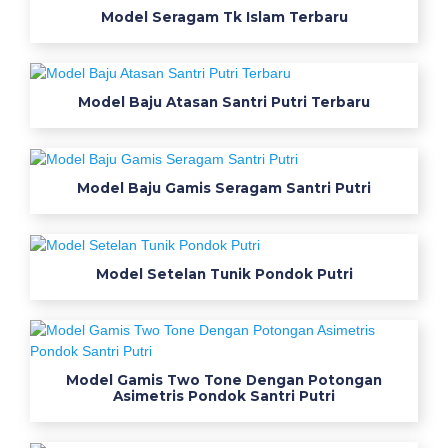
Model Seragam Tk Islam Terbaru
s
b
e
r
Model Baju Atasan Santri Putri Terbaru
k
e
r
Model Baju Gamis Seragam Santri Putri
a
h
M
Model Setelan Tunik Pondok Putri
o
d
e
Model Gamis Two Tone Dengan Potongan
Asimetris Pondok Santri Putri
l