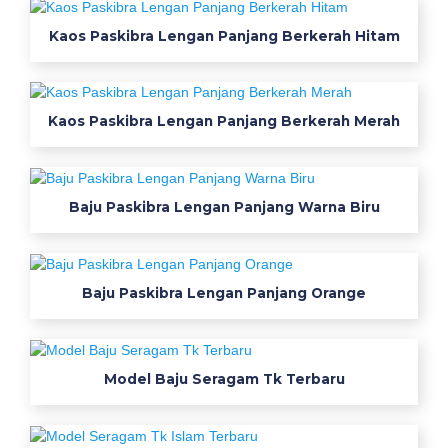
s
Kaos Paskibra Lengan Panjang Berkerah Hitam
t
i
m
e
Kaos Paskibra Lengan Panjang Berkerah Merah
w
a
m
o
Baju Paskibra Lengan Panjang Warna Biru
d
e
l
Baju Paskibra Lengan Panjang Orange
b
a
j
u
Model Baju Seragam Tk Terbaru
k
a
o