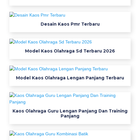
e
r
k
e
Desain Kaos Pmr Terbaru
r
a
h
Model Kaos Olahraga Sd Terbaru 2026
p
r
i
a
Model Kaos Olahraga Lengan Panjang Terbaru
b
a
j
u
Kaos Olahraga Guru Lengan Panjang Dan Training
j
Panjang
e
r
s