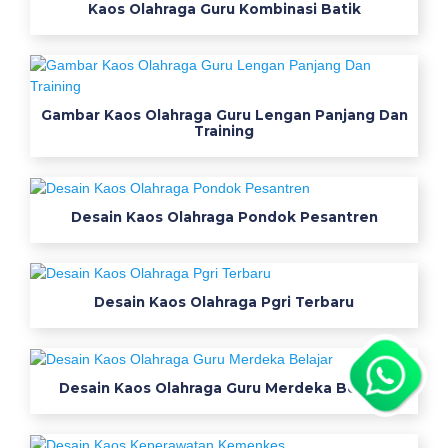
Kaos Olahraga Guru Kombinasi Batik
e
y
s
e
r
Gambar Kaos Olahraga Guru Lengan Panjang Dan
Training
a
g
a
m
Desain Kaos Olahraga Pondok Pesantren
k
o
r
p
Desain Kaos Olahraga Pgri Terbaru
r
i
p
Desain Kaos Olahraga Guru Merdeka Belajar
r
i
a