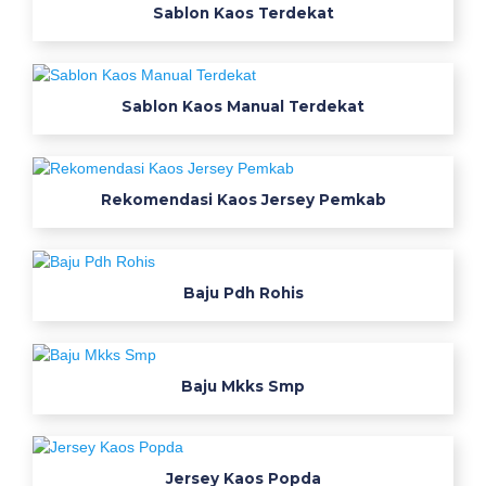
a
Sablon Kaos Terdekat
n
s
i
Sablon Kaos Manual Terdekat
z
e
c
h
Rekomendasi Kaos Jersey Pemkab
a
r
t
k
Baju Pdh Rohis
a
o
s
Baju Mkks Smp
s
e
r
a
Jersey Kaos Popda