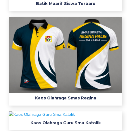
2
Batik Maarif Siswa Terbaru
2
l
e
n
g
a
n
p
a
n
j
a
n
Kaos Olahraga Smas Regina
g
b
e
r
Kaos Olahraga Guru Sma Katolik
k