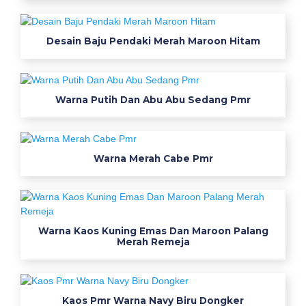
c
a
Desain Baju Pendaki Merah Maroon Hitam
r
e
b
a
Warna Putih Dan Abu Abu Sedang Pmr
h
a
n
Warna Merah Cabe Pmr
j
u
a
l
k
Warna Kaos Kuning Emas Dan Maroon Palang
Merah Remeja
a
o
s
b
Kaos Pmr Warna Navy Biru Dongker