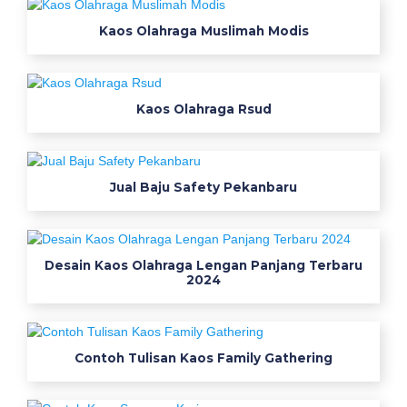
r
Kaos Olahraga Muslimah Modis
i
a
o
l
Kaos Olahraga Rsud
a
h
r
a
Jual Baju Safety Pekanbaru
g
a
b
Desain Kaos Olahraga Lengan Panjang Terbaru
e
2024
r
k
e
Contoh Tulisan Kaos Family Gathering
r
a
h