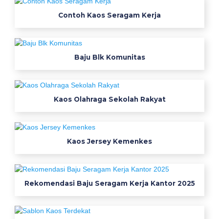
j
Contoh Kaos Seragam Kerja
e
r
s
e
Baju Blk Komunitas
y
c
u
Kaos Olahraga Sekolah Rakyat
s
t
o
m
Kaos Jersey Kemenkes
M
e
n
Rekomendasi Baju Seragam Kerja Kantor 2025
t
a
h