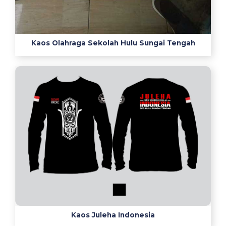
s
b
u
Kaos Olahraga Sekolah Hulu Sungai Tengah
a
t
d
e
s
a
i
n
k
a
o
s
b
e
Kaos Juleha Indonesia
r