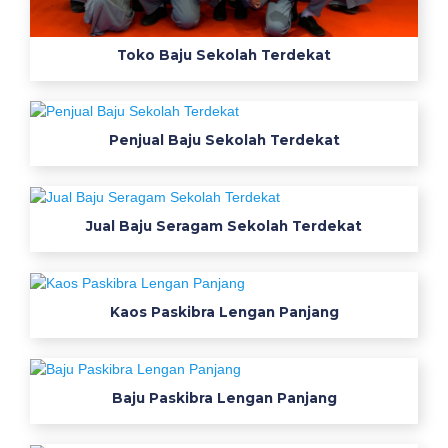
l
u
m
Toko Baju Sekolah Terdekat
k
m
g
Penjual Baju Sekolah Terdekat
u
r
u
2
Jual Baju Seragam Sekolah Terdekat
8
k
o
Kaos Paskibra Lengan Panjang
l
e
k
s
Baju Paskibra Lengan Panjang
i
i