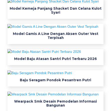
B
a
Model Kemeja Panjang Shacket Dan Celana Kulot
Syari
j
u
Model Gamis A Line Dengan Aksen Outer Vest
K
Terpisah
a
n
Model Baju Atasan Santri Putri Terbaru 2026
v
a
Baju Seragam Pondok Pesantren Putri
s
K
e
Wearpack Smk Desain Pemodelan Informasi
Bangunan