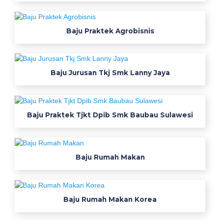
r
j
Baju Praktek Agrobisnis
a
L
Baju Jurusan Tkj Smk Lanny Jaya
a
p
a
Baju Praktek Tjkt Dpib Smk Baubau Sulawesi
n
g
Baju Rumah Makan
a
n
Baju Rumah Makan Korea
K