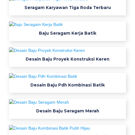
n
Seragam Karyawan Tiga Roda Terbaru
M
o
Baju Seragam Kerja Batik
d
e
Desain Baju Proyek Konstruksi Keren
l
B
a
Desain Baju Pdh Kombinasi Batik
j
u
Desain Baju Seragam Merah
K
a