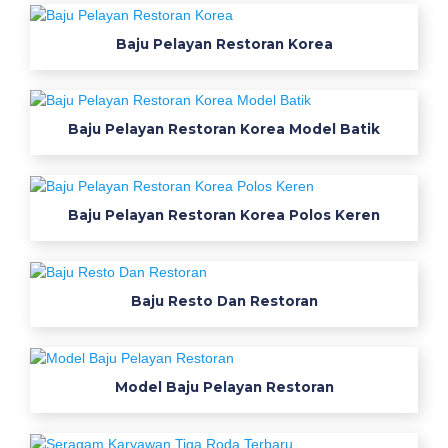
o
Baju Pelayan Restoran Korea
m
b
i
Baju Pelayan Restoran Korea Model Batik
n
a
Baju Pelayan Restoran Korea Polos Keren
s
i
Baju Resto Dan Restoran
K
e
r
Model Baju Pelayan Restoran
e