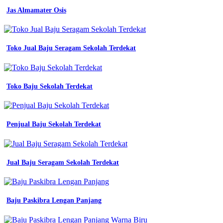
5
detail
Jas Almamater Osis
desain
baju
osis
Desain
Toko Jual Baju Seragam Sekolah Terdekat
baju
komunitas
keren
jas
Toko Baju Sekolah Terdekat
almamater
adalah
koleksi
nomer
Penjual Baju Sekolah Terdekat
11
baju
putih
osis
lengan
Jual Baju Seragam Sekolah Terdekat
pendek
seragam
sekolah
smp
Baju Paskibra Lengan Panjang
mts
kain