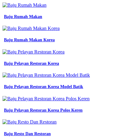
seragam
putih
biru
Baju Rumah Makan
smp
seragam
osis
smp
seragam
Baju Rumah Makan Korea
sekolah
gambar
baju
osis
Baju Pelayan Restoran Korea
baju
seragam
sekolah
smp
Baju Pelayan Restoran Korea Model Batik
osis
lengan
panjang
lazada
Baju Pelayan Restoran Korea Polos Keren
indonesia
Jas
Motif
30
Baju Resto Dan Restoran