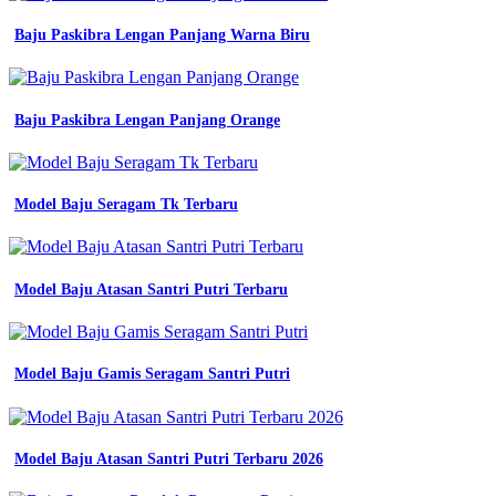
oxford
gambar
Baju Paskibra Lengan Panjang Warna Biru
baju
osis
desain
baju
Baju Paskibra Lengan Panjang Orange
pusat
konveksi
jual
seragam
sekolah
Model Baju Seragam Tk Terbaru
setelan
lengkap
osis
smp
Model Baju Atasan Santri Putri Terbaru
putih
biru
desain
baju
Model Baju Gamis Seragam Santri Putri
olahraga
wanita
Desain
Model Baju Atasan Santri Putri Terbaru 2026
Baju
Keluarga