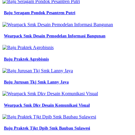
Besar
Baju Seragam Pondok Pesantren Putri
pembuatan
seragam
kerja
baju
Wearpack Smk Desain Pemodelan Informasi Bangunan
lengan
desain
baju
osis
Baju Praktek Agrobisnis
jas
sekolah
navy
lis
putuh
Baju Jurusan Tkj Smk Lanny Jaya
jas
osis
smp
smp
Wearpack Smk Dkv Desain Komunikasi Visual
mahasiswa
jas
almamater
jual
Baju Praktek Tjkt Dpib Smk Baubau Sulawesi
preloved