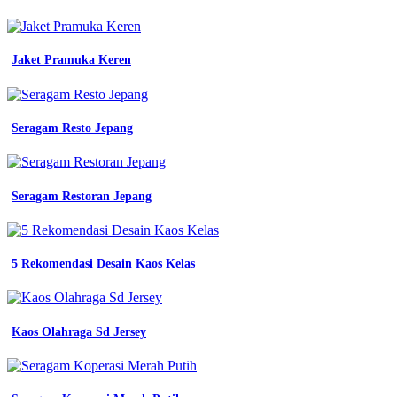
indonesia
warna
navy
biru
Jaket Pramuka Keren
dongker
jual
baju
kemeja
Seragam Resto Jepang
pdh
pdl
pria
wanita
Seragam Restoran Jepang
lapangan
lengan
panjang
seragam
kerja
5 Rekomendasi Desain Kaos Kelas
tactical
kantor
baju
kemeja
Kaos Olahraga Sd Jersey
tactical
pria
m
tac