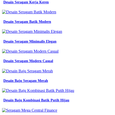
Desain Seragam Kerja Keren
kemeja
pdh
pdl
pria
Desain Seragam Batik Modern
wanita
lapangan
lengan
panjang
seragam
Desain Seragam Minimalis Elegan
kerja
tactical
kantor
baju
Desain Seragam Modern Casual
seragam
wearpack
werpak
kerja
Desain Baju Seragam Merah
safety
lapangan
proyek
tambang
Desain Baju Kombinasi Batik Putih Hijau
k3
polos
orange
biru