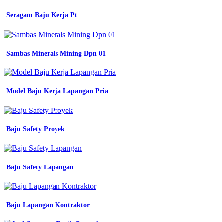
Lazada
Seragam Baju Kerja Pt
engineering
seragam
engineering
pdh
Sambas Minerals Mining Dpn 01
engineering
pdl
engineering
jual
Model Baju Kerja Lapangan Pria
kemeja
civil
toko
kaos
Baju Safety Proyek
jersey
terdekat
engineering
kemeja
Baju Safety Lapangan
engineering
full
bordir
kemeja
lengan
Baju Lapangan Kontraktor
panjang
civil