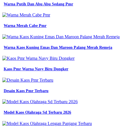
pria
Warna Putih Dan Abu Abu Sedang Pmr
wanita
lapangan
lengan
panjang
Warna Merah Cabe Pmr
seragam
kerja
tactical
kantor
Warna Kaos Kuning Emas Dan Maroon Palang Merah Remeja
jual
polo
berkerah
lengan
Kaos Pmr Warna Navy Biru Dongker
panjang
civil
engineering
premium
baju
Desain Kaos Pmr Terbaru
seragam
kantor
pria
wanita
Model Kaos Olahraga Sd Terbaru 2026
contoh
baju
seragam