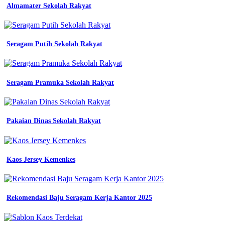
Almamater Sekolah Rakyat
Smkn
1
Kefamenanu
Seragam Putih Sekolah Rakyat
Baju
Seragam
Kerja
Seragam Pramuka Sekolah Rakyat
Engineer
Lengann
Panjang
Pakaian Dinas Sekolah Rakyat
Lazada
pria
Kaos Jersey Kemenkes
wanita
lapangan
lengan
panjang
Rekomendasi Baju Seragam Kerja Kantor 2025
seragam
kerja
tactical