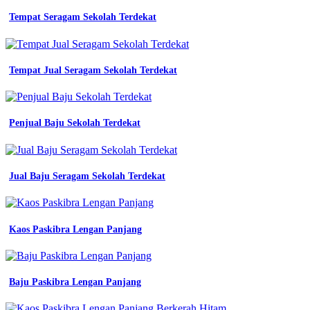
kerja
tactical
Tempat Seragam Sekolah Terdekat
kantor
baju
seragam
kerja
Tempat Jual Seragam Sekolah Terdekat
engineer
lengan
panjang
Penjual Baju Sekolah Terdekat
Baju
Seragam
Kerja
Engineer
Jual Baju Seragam Sekolah Terdekat
jersey
futsal
warna
Kaos Paskibra Lengan Panjang
hitam
jual
wearpack
safety
Baju Paskibra Lengan Panjang
seragam
kerja