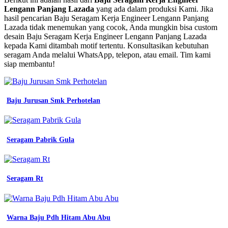
Baju
Lengann Panjang Lazada
yang ada dalam produksi Kami. Jika
Seragam
hasil pencarian Baju Seragam Kerja Engineer Lengann Panjang
Kerja
Lazada tidak menemukan yang cocok, Anda mungkin bisa custom
Engineer
desain Baju Seragam Kerja Engineer Lengann Panjang Lazada
Lengann
kepada Kami ditambah motif tertentu. Konsultasikan kebutuhan
Panjang
seragam Anda melalui WhatsApp, telepon, atau email. Tim kami
safety
siap membantu!
proyek
hitam
bengkel
mekanik
Baju Jurusan Smk Perhotelan
wearpack
lengan
panjang
seragam
Seragam Pabrik Gula
kerja
jersey
printing
terdekat
Seragam Rt
baju
seragam
kerja
dibagian
Warna Baju Pdh Hitam Abu Abu
e-