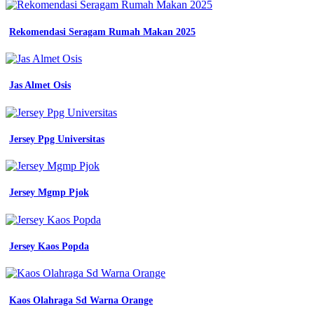
jual
baju
kemeja
Rekomendasi Seragam Rumah Makan 2025
pdh
pdl
pria
wanita
Jas Almet Osis
lapangan
lengan
panjang
seragam
Jersey Ppg Universitas
kerja
tactical
kantor
jual
baju
Jersey Mgmp Pjok
kemeja
pdh
pdl
pria
Jersey Kaos Popda
wanita
lapangan
lengan
panjang
Kaos Olahraga Sd Warna Orange
seragam