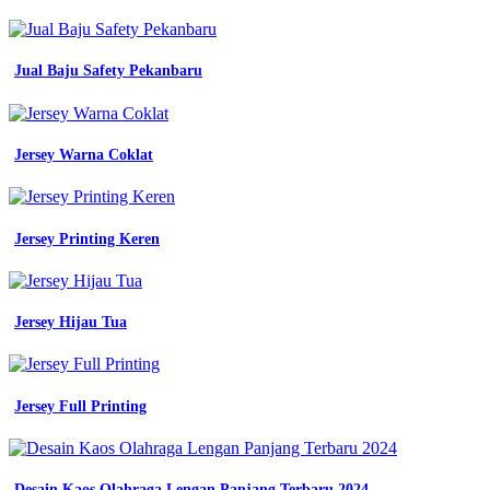
wearpack
werpak
kerja
safety
Jual Baju Safety Pekanbaru
lapangan
proyek
tambang
Baju
Jersey Warna Coklat
seragam
kerja
dibagian
e-
planning
Jersey Printing Keren
baju
seragam
kerja
di
Jersey Hijau Tua
banjarmasin
k3
polos
orange
Jersey Full Printing
biru
dongker
desain
kemeja
Desain Kaos Olahraga Lengan Panjang Terbaru 2024