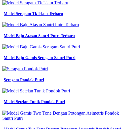
tactical
m
tac
Model Seragam Tk Islam Terbaru
lengan
panjang
kerja
engineering
Model Baju Atasan Santri Putri Terbaru
kantor
lapangan
reskrim
Model Baju Gamis Seragam Santri Putri
Pdh
Maron
jual
kemeja
wearpack
Seragam Pondok Putri
safety
k3
baju
proyek
Model Setelan Tunik Pondok Putri
infrastruktur
tambang
konstruksi
Baju
seragam