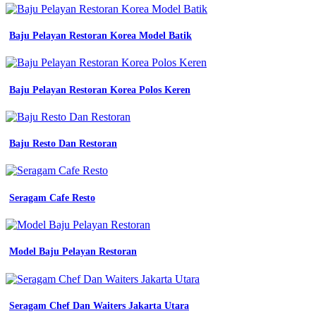
kemeja
civil
engineering
Baju Pelayan Restoran Korea Model Batik
kemeja
engineering
full
bordir
Baju Pelayan Restoran Korea Polos Keren
kemeja
lengan
panjang
civil
Baju Resto Dan Restoran
jual
kemeja
outdoor
Baju
Seragam Cafe Resto
Seragam
Kerja
Dokter
Wanita
Berhijab
Model Baju Pelayan Restoran
tactical
lengan
panjang
unisex
Seragam Chef Dan Waiters Jakarta Utara
model