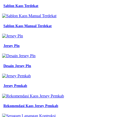
kantor
jual
Sablon Kaos Terdekat
baju
kemeja
pdh
pdl
Sablon Kaos Manual Terdekat
pria
wanita
lapangan
lengan
Jersey Pln
panjang
seragam
kerja
tactical
Desain Jersey Pln
kantor
pesan
seragam
engineer
di
Jersey Pemkab
rumahjahit
baju
engineering
baju
Rekomendasi Kaos Jersey Pemkab
seragam
kerja