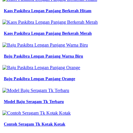
baju
kombi
Kaos Paskibra Lengan Panjang Berkerah Hitam
lengan
panjang
hijau
stabilo
premium
Kaos Paskibra Lengan Panjang Berkerah Merah
kemeja
jual
kemeja
safety
Baju Paskibra Lengan Panjang Warna Biru
lengan
panjang
baju
kerja
Baju Paskibra Lengan Panjang Orange
engineering
kemeja
lengan
panjang
Model Baju Seragam Tk Terbaru
kemeja
saja
jual
baju
kemeja
Contoh Seragam Tk Kotak Kotak
pdl