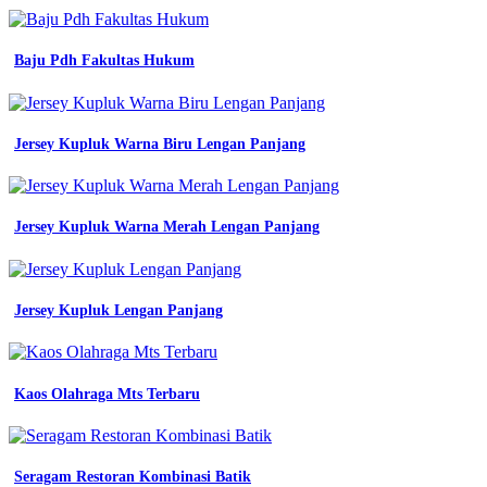
planning
tambang
lazada
jual
Baju Pdh Fakultas Hukum
baju
kerja
safety
wearpack
Jersey Kupluk Warna Biru Lengan Panjang
abu
seragam
proyek
teknik
Jersey Kupluk Warna Merah Lengan Panjang
lengan
panjang
k3
abu
Jersey Kupluk Lengan Panjang
abu
s
kota
jual
baju
Kaos Olahraga Mts Terbaru
kerja
proyek
kemeja
safety
Seragam Restoran Kombinasi Batik