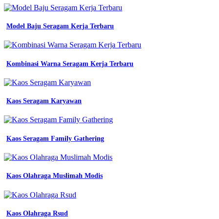
p
pdh
taktical
taktikal
Model Baju Seragam Kerja Terbaru
jual
baju
kemeja
Kombinasi Warna Seragam Kerja Terbaru
Jersey
Futsal
Warna
Hitam
Kaos Seragam Karyawan
pdh
pdl
pria
wanita
Kaos Seragam Family Gathering
lapangan
lengan
panjang
seragam
kerja
Kaos Olahraga Muslimah Modis
tactical
kantor
baju
seragam
Kaos Olahraga Rsud