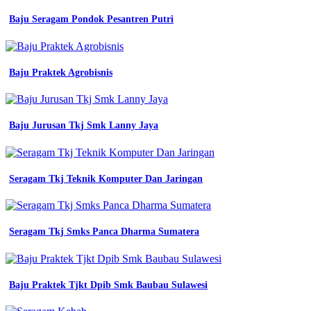
kantor
jual
Baju Seragam Pondok Pesantren Putri
baju
kemeja
Baju
Seragam
Baju Praktek Agrobisnis
Kerja
Dokter
Wanita
Dokter
Baju Jurusan Tkj Smk Lanny Jaya
Bersalin
pdh
pdl
Seragam Tkj Teknik Komputer Dan Jaringan
pria
wanita
lapangan
lengan
panjang
Seragam Tkj Smks Panca Dharma Sumatera
seragam
kerja
tactical
kantor
Baju Praktek Tjkt Dpib Smk Baubau Sulawesi
jual
baju