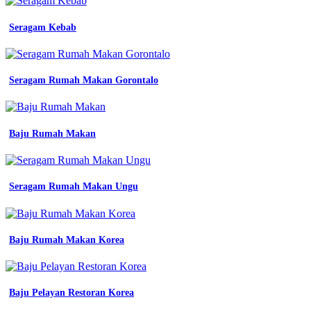
kemeja
pdh
Seragam Kebab
pdl
pria
wanita
lapangan
Seragam Rumah Makan Gorontalo
lengan
smp
batik
program
khusus
Baju Rumah Makan
surakarta
baju
seragam
kerja
Seragam Rumah Makan Ungu
di
pasar
anyar
bogor
Baju Rumah Makan Korea
panjang
seragam
kerja
tactical
Baju Pelayan Restoran Korea
kantor
jual