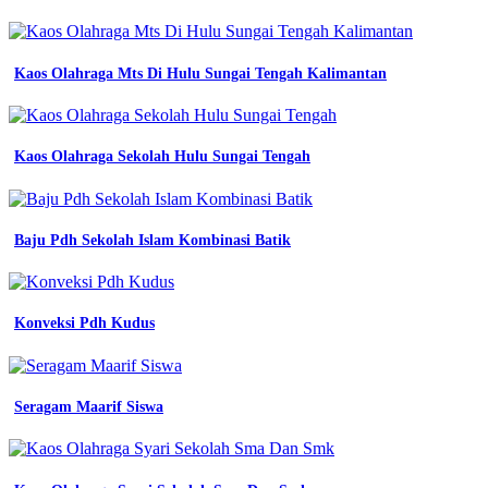
lengan
panjang
seragam
kerja
Kaos Olahraga Mts Di Hulu Sungai Tengah Kalimantan
bengkel
mekanik
Baju
Kaos Olahraga Sekolah Hulu Sungai Tengah
Seragam
Kerja
Engineer
Baju Pdh Sekolah Islam Kombinasi Batik
Lengann
Panjang
Baju
Konveksi Pdh Kudus
Seragam
Kerja
Engineer
Seragam Maarif Siswa
Lengann
Panjang