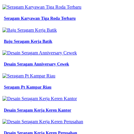
wtac
seragam
casual
Seragam Karyawan Tiga Roda Terbaru
kantor
premium
jual
mine
Baju Seragam Kerja Batik
wearpack
jumbo
3xl
wearpack
atasan
Desain Seragam Anniversary Cewek
safety
baju
tangan
panjang
Seragam Pt Kampar Riau
i
baju
kerja
safety
Desain Seragam Kerja Keren Kantor
jual
kemeja
engineering
seragam
engineering
Desain Seragam Kerja Keren Perusahan