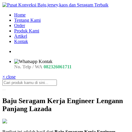
Home
Tentang Kami
Order
Produk Kami
Artikel
Kontak
No. Telp / WA
082326061711
× close
Baju Seragam Kerja Engineer Lengann
Panjang Lazada
baju
Berikut ini adalah hasil dari
Baju Seragam Kerja Engineer