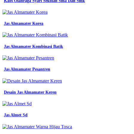
Kaos Olahraga Syari Sekolah Sma Dan Smk
Lazada
teknisi
jual
Jas Almamater Korea
engineer
workwear
glisten
wearpack
Jas Almamater Kombinasi Batik
blue
kemeja
kerja
safety
Jas Almamater Pesantren
Baju
seragam
kerja
engineer
lengan
Desain Jas Almamater Keren
panjang
baju
seragam
kerja
Jas Almet Sd
lucu
reflektor
lengan