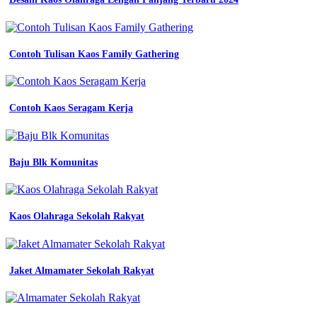
polos
keren
seragam
organisasi
mahasiswa
Contoh Tulisan Kaos Family Gathering
kemeja
putih
lengan
panjang
Contoh Kaos Seragam Kerja
baju
seragam
kantoran
seragam
Baju Blk Komunitas
pria
seragam
kerja
atasan
Kaos Olahraga Sekolah Rakyat
seragam
jual
baju
kemeja
pdh
Jaket Almamater Sekolah Rakyat
pdl
Logo