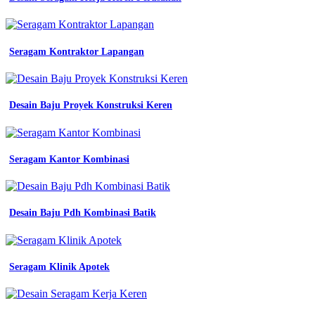
Logo
Smk
Walisongo
Seragam Kontraktor Lapangan
Semarang
pdl
engineering
baju
Desain Baju Proyek Konstruksi Keren
kemeja
engineering
pdl
jual
Seragam Kantor Kombinasi
engineer
workwear
glisten
wearpack
red
Desain Baju Pdh Kombinasi Batik
kemeja
kerja
safety
reflektor
Seragam Klinik Apotek
lengan
panjang
jual
baju