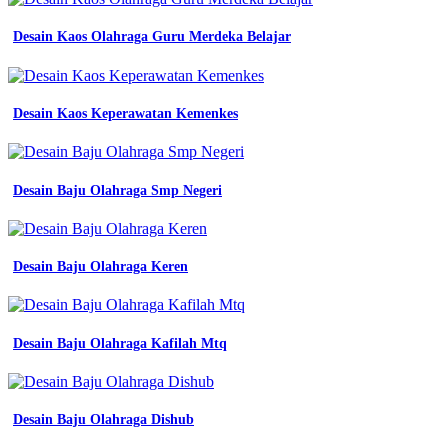
ripstop
tr
Desain Kaos Olahraga Guru Merdeka Belajar
premium
high
jual
premium
Desain Kaos Keperawatan Kemenkes
korean
style
baju
kemeja
Desain Baju Olahraga Smp Negeri
pdl
pdh
lapangan
lengan
Desain Baju Olahraga Keren
panjang
pakaian
atasan
seragam
kombinasi
Desain Baju Olahraga Kafilah Mtq
warna
seragam
kerja
konveksi
Desain Baju Olahraga Dishub
seragam