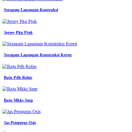
di
bagian
Seragam Lapangan Kontruksi
e-
planning
Mock
Jersey Pkg Pjok
Up
Jersey
Cdr
Seragam Lapangan Konstruksi Keren
baju
seragam
kerja
di
Baju Pdh Rohis
pasar
anyar
bogor
mitra
Baju Mkks Smp
pengadaan
seragam
no
1
di
Jas Pengurus Osis
indonesia