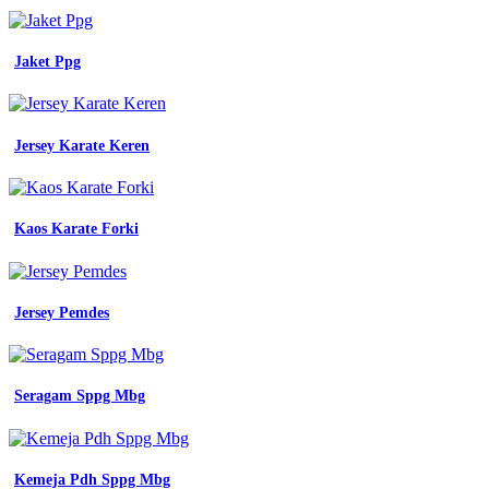
kerja
tactical
kantor
Jaket Ppg
desain
baju
kerja
lapangan
lengan
Jersey Karate Keren
panjang
konsep
penting
desain
Kaos Karate Forki
seragam
lengan
panjang
jual
Jersey Pemdes
seragam
dinas
kerja
kemeja
Seragam Sppg Mbg
pdh
seragam
baju
bumn
untuk
Kemeja Pdh Sppg Mbg