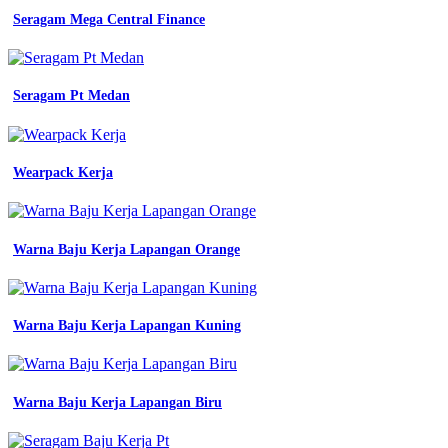
dongker
Seragam Mega Central Finance
jual
kemeja
engineering
baju
Seragam Pt Medan
Baju
Seragam
Wearpack Kerja
Kerja
Dokter
Wanita
Warna Baju Kerja Lapangan Orange
Berhijab
Baju
Seragam
Warna Baju Kerja Lapangan Kuning
Kerja
Engineer
Lengann
Warna Baju Kerja Lapangan Biru
Panjang