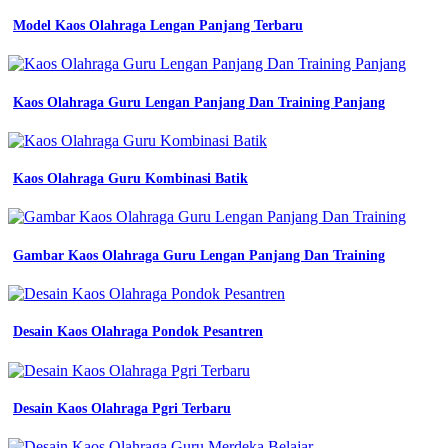
kerja
Model Kaos Olahraga Lengan Panjang Terbaru
dalchaebi
jual
kemeja
civil
Kaos Olahraga Guru Lengan Panjang Dan Training Panjang
engineering
kemeja
engineering
full
bordir
Kaos Olahraga Guru Kombinasi Batik
kemeja
lengan
panjang
civil
Gambar Kaos Olahraga Guru Lengan Panjang Dan Training
jual
tng
official
product
Desain Kaos Olahraga Pondok Pesantren
kemeja
w
tac
lengan
Desain Kaos Olahraga Pgri Terbaru
panjang
bahan
american