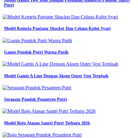
Model Gamis Two Tone Dengan Potongan Asimetris Pondok Santri
kerja
Putri
engineer
baju
seragam
kerja
Model Kemeja Panjang Shacket Dan Celana Kulot Syari
dokter
wanita
dokter
bersalin
lengan
Gamis Pondok Putri Warna Putih
panjang
warna
jual
baju
Model Gamis A Line Dengan Aksen Outer Vest Terpisah
kemeja
pdh
pdl
pria
Seragam Pondok Pesantren Putri
wanita
lapangan
lengan
panjang
Model Baju Atasan Santri Putri Terbaru 2026
seragam
kerja
tactical