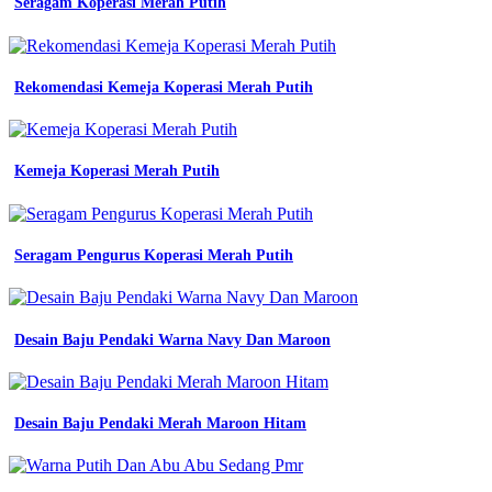
Seragam Koperasi Merah Putih
lengan
panjang
baju
seragam
Rekomendasi Kemeja Koperasi Merah Putih
kerja
lazada
indonesia
baju
kemeja
Kemeja Koperasi Merah Putih
pdl
lengan
panjang
seragam
Seragam Pengurus Koperasi Merah Putih
pakaian
kerja
dinas
lapangan
Desain Baju Pendaki Warna Navy Dan Maroon
outdoor
gunung
warna
jual
Desain Baju Pendaki Merah Maroon Hitam
baju
kemeja
pdh
pdl