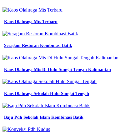
pns
perumperindo
co
id
Kaos Olahraga Mts Terbaru
sejarah
seragam
pekerja
pabrik
Seragam Restoran Kombinasi Batik
dari
baju
kerja
kasar
Kaos Olahraga Mts Di Hulu Sungai Tengah Kalimantan
ke
smart
workwear
permendagri
terbaru
Kaos Olahraga Sekolah Hulu Sungai Tengah
ketentuan
lengkap
seragam
pppk
Baju Pdh Sekolah Islam Kombinasi Batik
2024
logotipo
de
pada