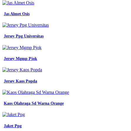
desain
baju
pdh
Jas Almet Osis
pdl
polos
zenex
konveksi
Jersey Ppg Universitas
seragam
hitam
putih
pns
Jersey Mgmp Pjok
twist
katalog
baju
seragam
kerja
Jersey Kaos Popda
seragam
kerja
bekasi
3
Kaos Olahraga Sd Warna Orange
jenis
pakaian
dinas
seragam
Jaket Ppg
dan