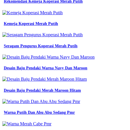
Rekomendasi Kemeja Koperasi Merah Putih
yang
fashionable
maret
2026
Kemeja Koperasi Merah Putih
jual
pusat
seragam
sekolah
seragam
Seragam Pengurus Koperasi Merah Putih
sekolah
baju
atasan
pramuka
Desain Baju Pendaki Warna Navy Dan Maroon
siaga
sd
lengan
pendek
Desain Baju Pendaki Merah Maroon Hitam
putra
cara
memasang
bet
Warna Putih Dan Abu Abu Sedang Pmr
badge
atribut
pramuka
penegak