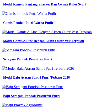
youtube
Model Kemeja Panjang Shacket Dan Celana Kulot Syari
Baju
Farmasi
Smk
contoh
Gamis Pondok Putri Warna Putih
baju
seragam
kerja
dalchaebi
Model Gamis A Line Dengan Aksen Outer Vest Terpisah
ketentuan
seragam
pdh
guru
Seragam Pondok Pesantren Putri
menurut
Batik
wonogiri
smp
Model Baju Atasan Santri Putri Terbaru 2026
batik
seragam
kerja
bidan
permendagri
Baju Seragam Pondok Pesantren Putri
vido
garment