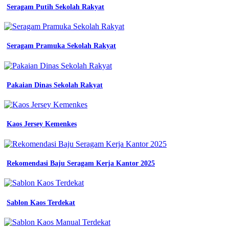
Seragam Putih Sekolah Rakyat
Pada
Seragam
Baju
Seragam Pramuka Sekolah Rakyat
Kerja
dan
Pakaian Dinas Sekolah Rakyat
profesional
batik
bedjo
by
pada
Kaos Jersey Kemenkes
baju
logo
bet
nama
Rekomendasi Baju Seragam Kerja Kantor 2025
bordir
sekolah
sd
smp
Sablon Kaos Terdekat
sma
untuk
seragam