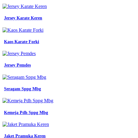
baret
tni
al
Jersey Karate Keren
vido
garment
contoh
model
baju
Kaos Karate Forki
batik
kerja
wanita
modern
Jersey Pemdes
tampil
stylish
dan
profesional
Seragam Sppg Mbg
batik
bedjo
by
daftar
Kemeja Pdh Sppg Mbg
atribut
pramuka
siaga
putra
dan
Jaket Pramuka Keren