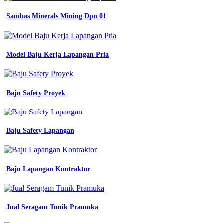
dengan
lambang
Sambas Minerals Mining Dpn 01
info
terpopuler
menjelaskan
lambang
Model Baju Kerja Lapangan Pria
pada
seragam
jersey
bola
terdekat
Baju Safety Proyek
pramuka
promo
cod
wearpack
Baju Safety Lapangan
safety
baju
seragam
kerja
Baju Lapangan Kontraktor
lapangan
proyek
tambang
k3
Jual Seragam Tunik Pramuka
panjang
pria