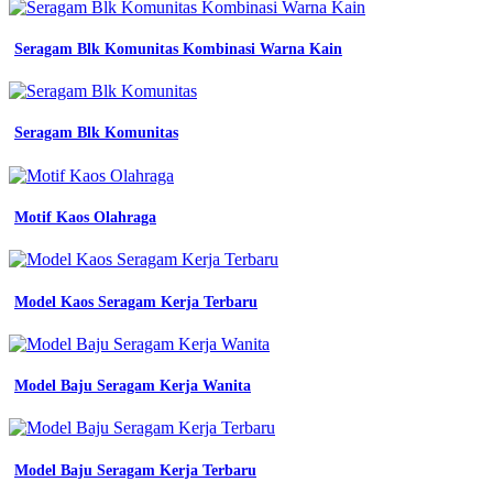
wanita
contoh
model
Seragam Blk Komunitas Kombinasi Warna Kain
baju
batik
kerja
wanita
Seragam Blk Komunitas
modern
tampil
stylish
dan
Motif Kaos Olahraga
profesional
batik
bedjo
by
Model Kaos Seragam Kerja Terbaru
cara
pasang
bet
pramuka
blog
Model Baju Seragam Kerja Wanita
soal
konveksi
baju
batik
Model Baju Seragam Kerja Terbaru
kerja