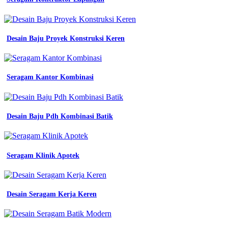
mengenal
seragam
keki
Desain Baju Proyek Konstruksi Keren
Chindo
Baju
Olahraga
Original
Seragam Kantor Kombinasi
asn
makna
dan
ketentuan
penggunaannya
Desain Baju Pdh Kombinasi Batik
inilah
baju
kantor
yang
Seragam Klinik Apotek
simple
lengkap
seragam
ketentuan
Desain Seragam Kerja Keren
seragam
pdh
guru
menurut