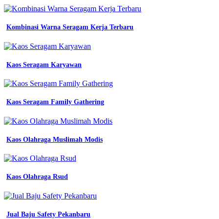
konveksi
Baju
Kombinasi Warna Seragam Kerja Terbaru
Lapangan
Keren
Sederhana
seragam
batik
Kaos Seragam Karyawan
mitra
pengadaan
seragam
no
Kaos Seragam Family Gathering
1
di
indonesia
jual
Kaos Olahraga Muslimah Modis
1
set
logo
k3
Kaos Olahraga Rsud
safety
first
bendera
merah
putih
Jual Baju Safety Pekanbaru