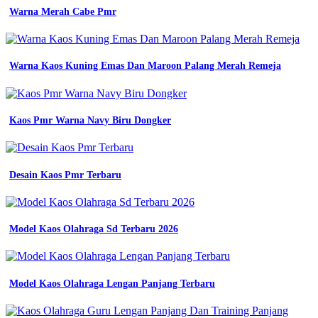
putri
Warna Merah Cabe Pmr
penjahitkampung
youtube
jual
jk
Warna Kaos Kuning Emas Dan Maroon Palang Merah Remeja
2pcs
barung
bet
badge
Kaos Pmr Warna Navy Biru Dongker
tanda
regu
pramuka
siaga
Desain Kaos Pmr Terbaru
tanda
barung
pramuka
siaga
shopee
Model Kaos Olahraga Sd Terbaru 2026
memahami
fungsi
dan
pengertian
Model Kaos Olahraga Lengan Panjang Terbaru
atribut
sekolah
pada