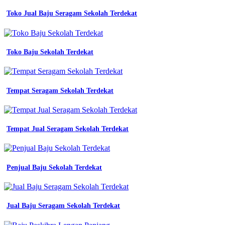
no
1
Toko Jual Baju Seragam Sekolah Terdekat
di
indonesia
wearpack
kerja
Toko Baju Sekolah Terdekat
atasan
kemeja
safety
k3
Tempat Seragam Sekolah Terdekat
baju
proyek
seragam
kerja
pria
Tempat Jual Seragam Sekolah Terdekat
warna
merah
bawahan
yg
Penjual Baju Sekolah Terdekat
cocok
untuk
baju
seragam
Jual Baju Seragam Sekolah Terdekat
kerja
wanita