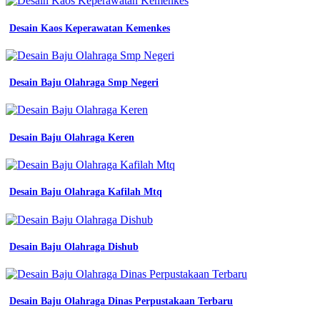
seragam
no
1
Desain Kaos Keperawatan Kemenkes
di
Desain
Baju
Desain Baju Olahraga Smp Negeri
Pgn
Lapangan
-
Desain
Desain Baju Olahraga Keren
Seragam
Kerja
Net
Tv
-
Desain Baju Olahraga Kafilah Mtq
Almamater
Sekolah
Smp
-
Desain Baju Olahraga Dishub
Contoh
Almet
-
Jersey
Desain Baju Olahraga Dinas Perpustakaan Terbaru
Printing