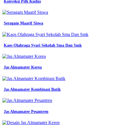
Konveksi Pdh Kudus
pakaian
pada
baju
logo
Seragam Maarif Siswa
jual
Bed
Osis
Kaos Olahraga Syari Sekolah Sma Dan Smk
Smk
Bed
Pada
Jas Almamater Korea
Seragam
Baju
Kerja
Jas Almamater Kombinasi Batik
seragam
security
Jas Almamater Pesantren
pdl
satpam
baju