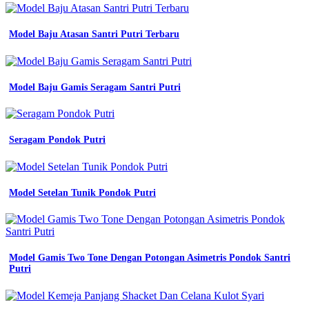
kemendikdasmen
tahun
2025
Model Baju Atasan Santri Putri Terbaru
youtube
konveksi
baju
seragam
Model Baju Gamis Seragam Santri Putri
kerja
berkualitas
tinggi
dengan
harga
Seragam Pondok Putri
kompetitif
cara
memasang
atribut
Model Setelan Tunik Pondok Putri
atau
bet
seragam
sd
panduan
Model Gamis Two Tone Dengan Potongan Asimetris Pondok Santri
lengkap
Putri
memasang
atribut
sekolah