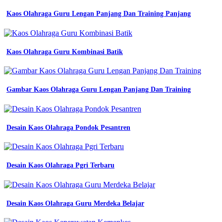
seragam
Kaos Olahraga Guru Lengan Panjang Dan Training Panjang
mitra
pengadaan
seragam
no
Kaos Olahraga Guru Kombinasi Batik
1
di
mengenal
tanda
seragam
Gambar Kaos Olahraga Guru Lengan Panjang Dan Training
pramuka
siaga
youtube
seragam
Desain Kaos Olahraga Pondok Pesantren
batik
kerja
vendor
baju
Desain Kaos Olahraga Pgri Terbaru
batik
murah
dan
bergaransi
Desain Kaos Olahraga Guru Merdeka Belajar
mitra
pengadaan