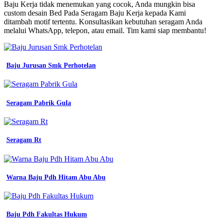
Yg
Baju Kerja tidak menemukan yang cocok, Anda mungkin bisa
Cocok
custom desain Bed Pada Seragam Baju Kerja kepada Kami
Untuk
ditambah motif tertentu. Konsultasikan kebutuhan seragam Anda
Baju
melalui WhatsApp, telepon, atau email. Tim kami siap membantu!
Seragam
Kerja
Wanita
baju
Baju Jurusan Smk Perhotelan
seragam
kerja
lengkap
dengan
Seragam Pabrik Gula
gambar
aturan
pemasangan
atribut
Seragam Rt
baju
almet
kepanjangan
dari
Warna Baju Pdh Hitam Abu Abu
baju
seragam
traning
kerja
putih
Baju Pdh Fakultas Hukum