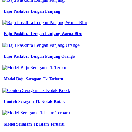
Batik
Baju Paskibra Lengan Panjang
Seragam
Kerja
Terbaru
Baju Paskibra Lengan Panjang Warna Biru
baju
lapangan
keren
sederhana
Baju Paskibra Lengan Panjang Orange
polos
jual
baju
seragam
Model Baju Seragam Tk Terbaru
kerja
terbaru
dan
harga
murah
Contoh Seragam Tk Kotak Kotak
aturan
terbaru
pakaian
dinas
Model Seragam Tk Islam Terbaru
asn