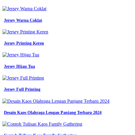
pdl
Batik
walang
smp
Jersey Warna Coklat
gunungkidul
baju
seragam
satuan
Jersey Printing Keren
kerja
baju
kerja
seragam
Jersey Hijau Tua
bordir
bedge
emblem
desain
baju
Jersey Full Printing
seragam
kerja
paling
diminati
Desain Kaos Olahraga Lengan Panjang Terbaru 2024
tahun
2025
mitra
pengadaan