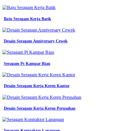
desain
baju
lapangan
Baju Seragam Kerja Batik
zenex
konveksi
jual
baju
seragam
Desain Seragam Anniversary Cewek
kerja
terbaru
dan
harga
Seragam Pt Kampar Riau
murah
36
terbaru
contoh
Desain Seragam Kerja Keren Kantor
surat
pengadaan
baju
seragam
Desain Seragam Kerja Keren Perusahan
kantor
konveksi
seragam
baju
kerja
Seragam Kontraktor Lapangan