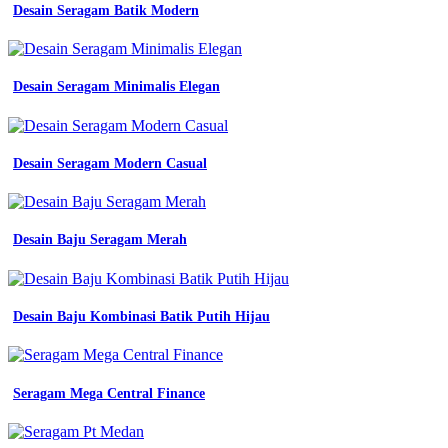
Desain Seragam Batik Modern
permendagri
vido
garment
kemeja
seragam
Desain Seragam Minimalis Elegan
kerja
cara
membuat
desain
Desain Seragam Modern Casual
baju
di
photoshop
menjahit
Desain Baju Seragam Merah
atribut
seragam
pramuka
penegak
Desain Baju Kombinasi Batik Putih Hijau
putri
youtube
kaos
seragam
keren
Seragam Mega Central Finance
konveksi
seragam
ppt