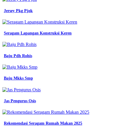
smp
pengadaan
Jersey Pkg Pjok
seragam
no
1
di
Seragam Lapangan Konstruksi Keren
indonesia
seragam
pramuka
penggalang
warna
Baju Pdh Rohis
desain
dan
kelengkapannya
panduan
Baju Mkks Smp
lengkap
atribut
baju
pramuka
Jas Pengurus Osis
referensi
untuk
anggota
pramuka
template
Rekomendasi Seragam Rumah Makan 2025
vector