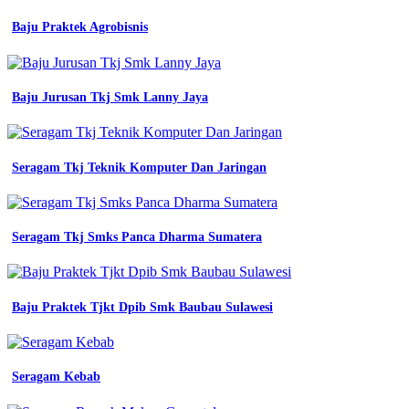
seragam
baju
Baju Praktek Agrobisnis
kerja
pt
rbs
kalimantan
Baju Jurusan Tkj Smk Lanny Jaya
bapelright
konveksi
jual
seragam
Seragam Tkj Teknik Komputer Dan Jaringan
sekolah
baju
putih
pendek
bed
Seragam Tkj Smks Panca Dharma Sumatera
bordir
tk
Batik
Wonogiri
Baju Praktek Tjkt Dpib Smk Baubau Sulawesi
Sd
sd
smp
Seragam Kebab
sma
kuliah