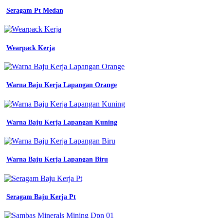
pramuka
Seragam Pt Medan
pakaian
seragam
pramuka
siaga
Wearpack Kerja
ppt
20
baju
Warna Baju Kerja Lapangan Orange
Batik
Wonogiren
Sd
Warna Baju Kerja Lapangan Kuning
Bed
Pada
Seragam
Warna Baju Kerja Lapangan Biru
Baju
Kerja
Seragam Baju Kerja Pt
pramuka
lengkap