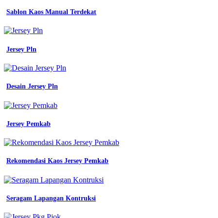
dan
Sablon Kaos Manual Terdekat
lokasi
sekolah
label
nama
seragam
Jersey Pln
satpam
pesan
baju
kerja
Desain Jersey Pln
teknisi
archives
mitra
baju
Jersey Pemkab
seragam
pria
kerja
Rekomendasi Kaos Jersey Pemkab
Almamater
Hijau
Neon
Seragam Lapangan Kontruksi
batik
walang