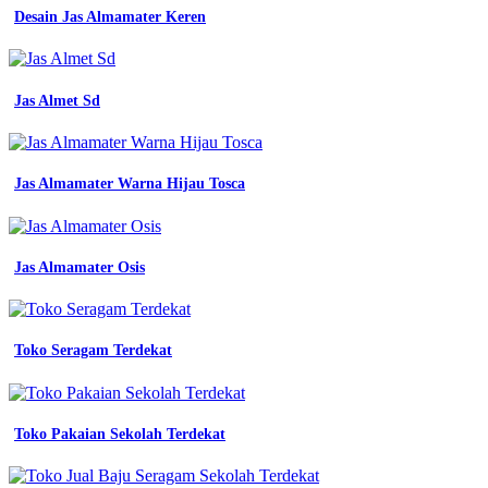
celana
Desain Jas Almamater Keren
warna
cream
bahan
gaia
Batik
Jas Almet Sd
seragam
kerja
wanita
batik
Jas Almamater Warna Hijau Tosca
sd
kanisius
lengkap
dengan
Jas Almamater Osis
bed
logo
konveksi
pakaian
Toko Seragam Terdekat
perusahaan
konveksi
pakaian
kerja
mitra
Toko Pakaian Sekolah Terdekat
pengadaan
seragam