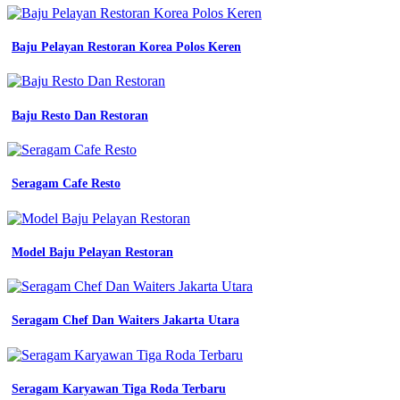
sekolah
smp
negeri
Baju Pelayan Restoran Korea Polos Keren
perumperindo
co
id
150
Baju Resto Dan Restoran
katalog
desain
seragam
kerja
Seragam Cafe Resto
keren
terbaru
dan
kekinian
baju
Model Baju Pelayan Restoran
seragam
Baju
Seragam
Wanita
Seragam Chef Dan Waiters Jakarta Utara
Kerja
Hitam
Hitam
kerja
Seragam Karyawan Tiga Roda Terbaru
seragam