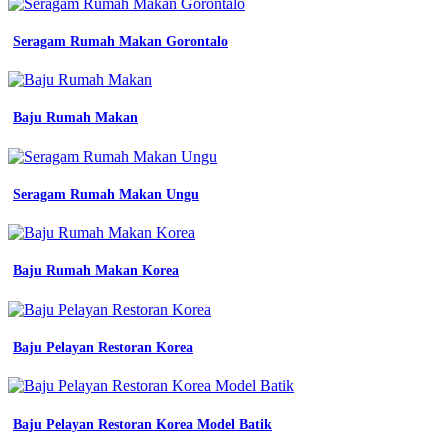
kerja
bahan
Seragam Rumah Makan Gorontalo
oxford
kombinasi
warna
seragam
kerja
Baju Rumah Makan
konveksi
seragam
cara
memasang
Seragam Rumah Makan Ungu
badge
bet
atribut
seragam
Baju Rumah Makan Korea
sekolah
baju
almet
baju
Baju Pelayan Restoran Korea
seragam
traning
kerja
smk
youtube
Baju Pelayan Restoran Korea Model Batik
seragam