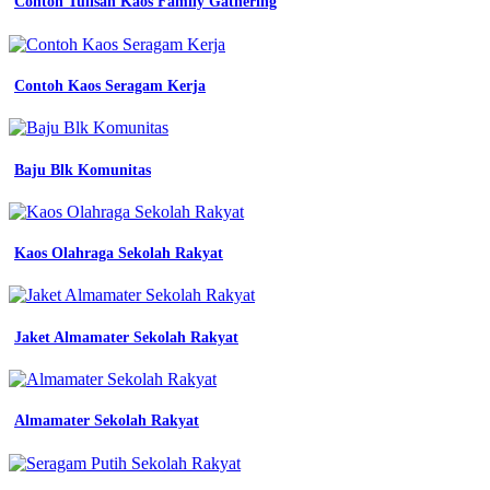
Contoh Tulisan Kaos Family Gathering
seragam
no
1
di
Contoh Kaos Seragam Kerja
indonesia
contoh
model
baju
batik
Baju Blk Komunitas
kerja
wanita
modern
tampil
Kaos Olahraga Sekolah Rakyat
stylish
Jualan
Baju
Jaket Almamater Sekolah Rakyat
Depan
Lapangan
Almamater Sekolah Rakyat
Jayanti
Timika
Bed