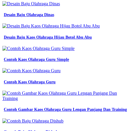
Jogja
-
Toko
Desain Baju Olahraga Dinas
Jersey
Klaten
-
Baju
Batik
Desain Baju Kaos Olahraga Hijau Botol Abu Abu
Smp
Riau
-
Batik
Contoh Kaos Olahraga Guru Simple
Smp
1
Pati
-
Contoh Kaos Olahraga Guru
Fungsi
Seragam
Safety
-
Jersey
Contoh Gambar Kaos Olahraga Guru Lengan Panjang Dan Training
Merah
Hitam
Putih
-