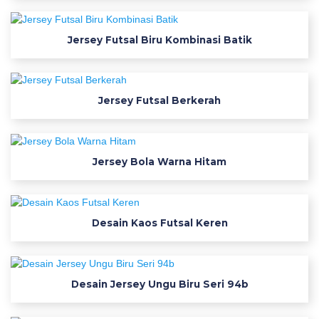
p
o
Jersey Futsal Biru Kombinasi Batik
r
t
u
g
Jersey Futsal Berkerah
a
l
j
e
Jersey Bola Warna Hitam
r
s
e
Desain Kaos Futsal Keren
y
f
o
n
Desain Jersey Ungu Biru Seri 94b
t
v