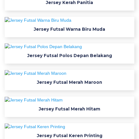
Jersey Kerah Panitia
e
r
Jersey Futsal Warna Biru Muda
s
e
Jersey Futsal Polos Depan Belakang
y
B
Jersey Futsal Merah Maroon
o
l
Jersey Futsal Merah Hitam
a
G
Jersey Futsal Keren Printing