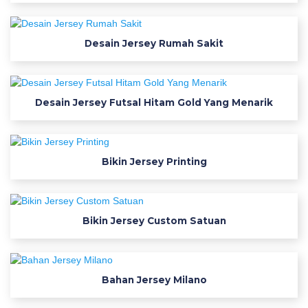
i
d
a
Desain Jersey Rumah Sakit
s
n
i
Desain Jersey Futsal Hitam Gold Yang Menarik
k
e
p
u
Bikin Jersey Printing
m
a
j
o
Bikin Jersey Custom Satuan
m
a
w
Bahan Jersey Milano
a
r