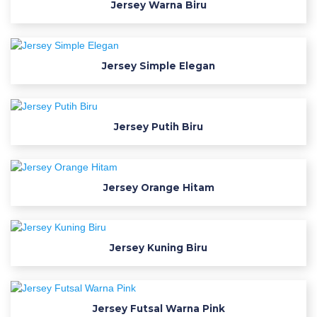
Jersey Warna Biru
a
i
n
p
Jersey Simple Elegan
i
n
b
y
Jersey Putih Biru
d
i
m
Jersey Orange Hitam
a
s
k
h
Jersey Kuning Biru
i
l
m
Jersey Futsal Warna Pink
i