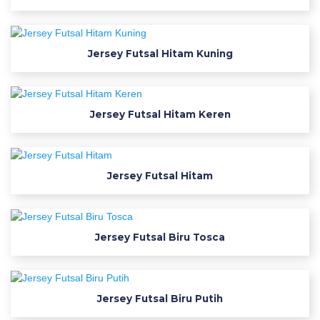
r
a
Jersey Futsal Hitam Kuning
t
i
s
Jersey Futsal Hitam Keren
t
e
Jersey Futsal Hitam
r
l
e
Jersey Futsal Biru Tosca
n
g
k
a
Jersey Futsal Biru Putih
p