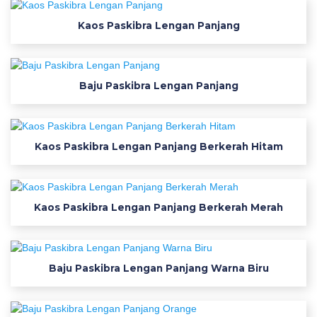
i
2
Kaos Paskibra Lengan Panjang
0
2
4
Baju Paskibra Lengan Panjang
k
a
o
s
Kaos Paskibra Lengan Panjang Berkerah Hitam
s
e
p
Kaos Paskibra Lengan Panjang Berkerah Merah
a
k
b
o
Baju Paskibra Lengan Panjang Warna Biru
l
a
d