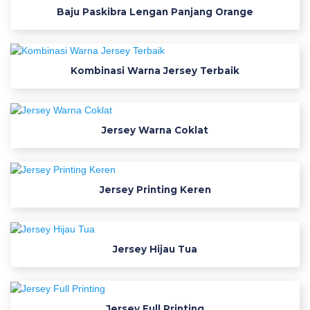
Baju Paskibra Lengan Panjang Orange
e
s
a
i
Kombinasi Warna Jersey Terbaik
n
d
e
s
Jersey Warna Coklat
a
i
n
Jersey Printing Keren
k
a
o
s
Jersey Hijau Tua
s
e
r
Jersey Full Printing