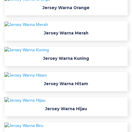
a
k
Jersey Warna Orange
b
o
l
Jersey Warna Merah
a
d
e
s
Jersey Warna Kuning
a
i
n
Jersey Warna Hitam
l
o
g
o
Jersey Warna Hijau
d
e
s