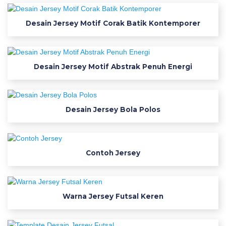
J
e
Desain Jersey Motif Corak Batik Kontemporer
r
s
Desain Jersey Motif Abstrak Penuh Energi
e
y
Desain Jersey Bola Polos
C
d
Contoh Jersey
r
D
Warna Jersey Futsal Keren
o