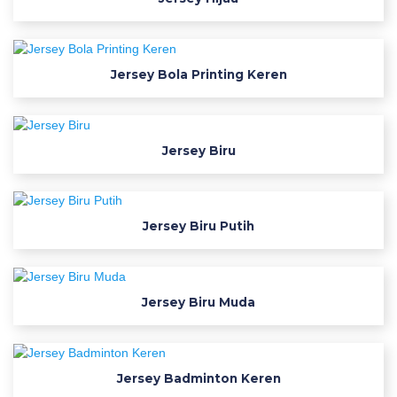
a
k
b
o
Jersey Bola Printing Keren
l
a
j
e
Jersey Biru
r
s
e
Jersey Biru Putih
y
D
Jersey Biru Muda
o
w
n
Jersey Badminton Keren