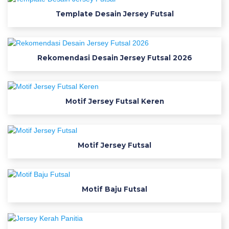
w
Template Desain Jersey Futsal
n
l
Rekomendasi Desain Jersey Futsal 2026
o
a
Motif Jersey Futsal Keren
d
F
Motif Jersey Futsal
o
n
Motif Baju Futsal
t
J