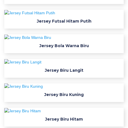
o
n
f
Jersey Futsal Hitam Putih
o
n
t
Jersey Bola Warna Biru
j
e
r
s
Jersey Biru Langit
e
y
i
n
Jersey Biru Kuning
2
0
2
Jersey Biru Hitam
4