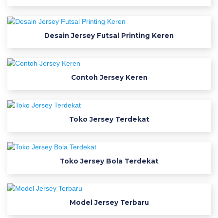
g
f
o
Desain Jersey Futsal Printing Keren
r
f
o
Contoh Jersey Keren
o
t
b
a
Toko Jersey Terdekat
l
l
f
o
Toko Jersey Bola Terdekat
n
t
s
Model Jersey Terbaru
p