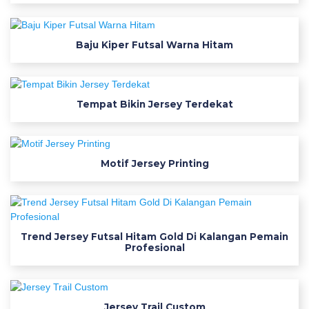
o
h
f
Baju Kiper Futsal Warna Hitam
o
n
t
Tempat Bikin Jersey Terdekat
n
a
m
a
Motif Jersey Printing
u
n
t
u
Trend Jersey Futsal Hitam Gold Di Kalangan Pemain
k
Profesional
j
e
r
Jersey Trail Custom