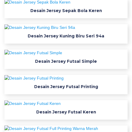
e
Desain Jersey Sepak Bola Keren
c
t
o
r
Desain Jersey Kuning Biru Seri 94a
2
0
2
5
Desain Jersey Futsal Simple
p
d
f
Desain Jersey Futsal Printing
s
v
g
t
Desain Jersey Futsal Keren
t
f