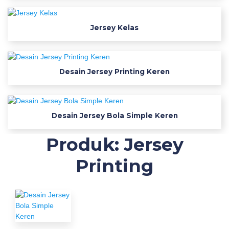
r
i
n
Jersey Kelas
t
a
b
Desain Jersey Printing Keren
l
e
t
e
Desain Jersey Bola Simple Keren
m
p
Produk: Jersey
l
Printing
a
t
e
s
f
r