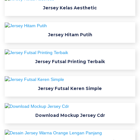
o
o
Jersey Kelas Aesthetic
t
b
a
Jersey Hitam Putih
l
l
j
e
Jersey Futsal Printing Terbaik
r
s
e
Jersey Futsal Keren Simple
y
f
o
n
Download Mockup Jersey Cdr
t
f
r