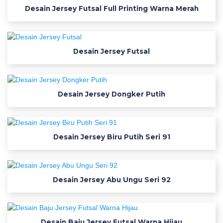
e
Desain Jersey Futsal Full Printing Warna Merah
t
s
y
J
Desain Jersey Futsal
e
r
s
Desain Jersey Dongker Putih
e
y
u
k
Desain Jersey Biru Putih Seri 91
u
r
a
n
Desain Jersey Abu Ungu Seri 92
l
t
o
Desain Baju Jersey Futsal Warna Hijau