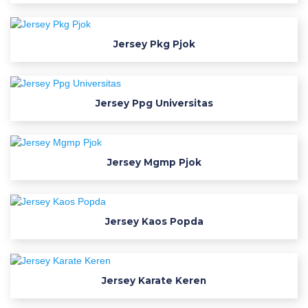
a
j
u
Jersey Pkg Pjok
k
e
r
Jersey Ppg Universitas
e
n
j
e
Jersey Mgmp Pjok
r
s
e
y
Jersey Kaos Popda
f
o
n
Jersey Karate Keren
t
m