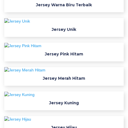
n
Jersey Warna Biru Terbaik
l
o
a
Jersey Unik
d
f
o
n
Jersey Pink Hitam
t
j
e
Jersey Merah Hitam
r
s
e
y
Jersey Kuning
s
e
p
Jersey Hijau