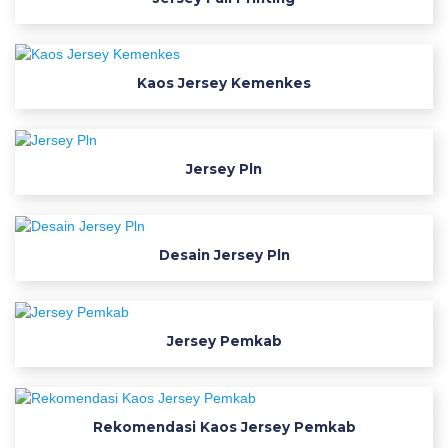
a
g
a
m
Kaos Jersey Kemenkes
p
r
a
m
Jersey Pln
u
k
a
Desain Jersey Pln
p
d
h
f
Jersey Pemkab
o
t
o
Rekomendasi Kaos Jersey Pemkab
b