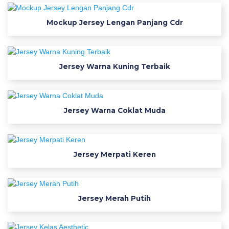
r
i
Mockup Jersey Lengan Panjang Cdr
o
r
k
Jersey Warna Kuning Terbaik
a
p
p
a
Jersey Warna Coklat Muda
u
h
l
Jersey Merpati Keren
s
p
o
r
Jersey Merah Putih
t
f