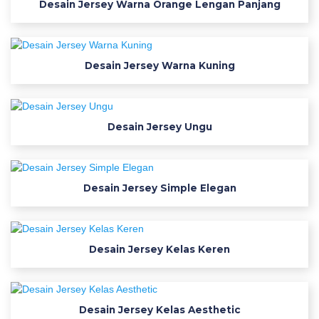
Desain Jersey Warna Orange Lengan Panjang
e
e
d
o
Desain Jersey Warna Kuning
w
n
l
o
Desain Jersey Ungu
a
d
w
Desain Jersey Simple Elegan
e
b
l
o
Desain Jersey Kelas Keren
o
k
i
Desain Jersey Kelas Aesthetic
n