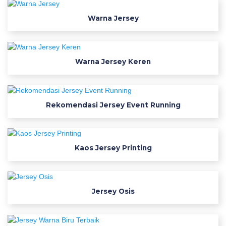
e
e
Warna Jersey
f
o
n
Warna Jersey Keren
t
s
l
e
Rekomendasi Jersey Event Running
t
t
e
Kaos Jersey Printing
r
i
n
g
Jersey Osis
d
o
w