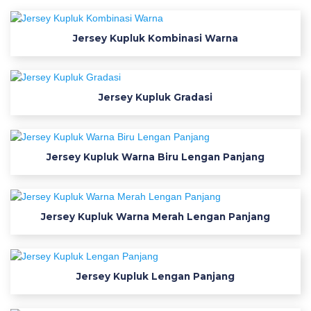
e
y
W
Jersey Kupluk Kombinasi Warna
a
r
n
Jersey Kupluk Gradasi
a
P
i
n
Jersey Kupluk Warna Biru Lengan Panjang
k
i
d
Jersey Kupluk Warna Merah Lengan Panjang
e
f
o
n
Jersey Kupluk Lengan Panjang
t
d