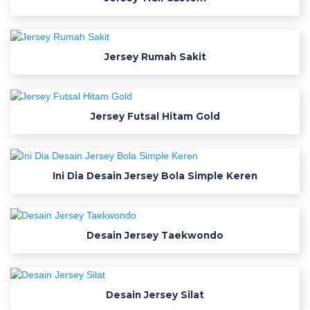
s
e
y
b
Jersey Rumah Sakit
o
l
a
f
Jersey Futsal Hitam Gold
o
n
t
Ini Dia Desain Jersey Bola Simple Keren
j
e
r
s
Desain Jersey Taekwondo
e
y
a
Desain Jersey Silat
d