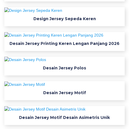
l
o
Design Jersey Sepeda Keren
a
d
Desain Jersey Printing Keren Lengan Panjang 2026
D
e
Desain Jersey Polos
s
a
Desain Jersey Motif
i
n
Desain Jersey Motif Desain Asimetris Unik