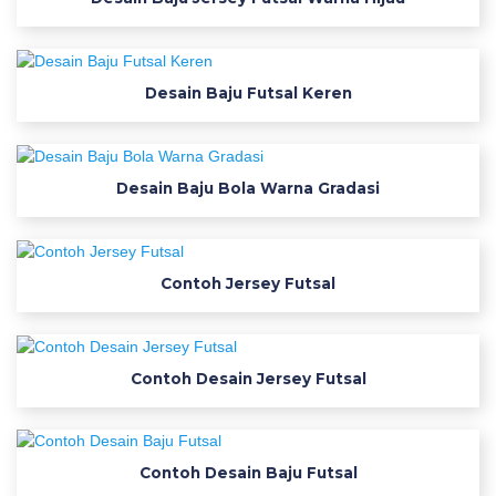
k
o
o
l
Desain Baju Futsal Keren
a
h
r
Desain Baju Bola Warna Gradasi
a
g
a
m
Contoh Jersey Futsal
e
t
r
Contoh Desain Jersey Futsal
o
c
o
n
Contoh Desain Baju Futsal
t