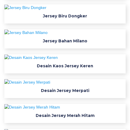
f
o
o
Jersey Biru Dongker
t
b
a
Jersey Bahan Milano
l
l
f
o
Desain Kaos Jersey Keren
n
t
s
Desain Jersey Merpati
b
e
s
t
Desain Jersey Merah Hitam
f
r