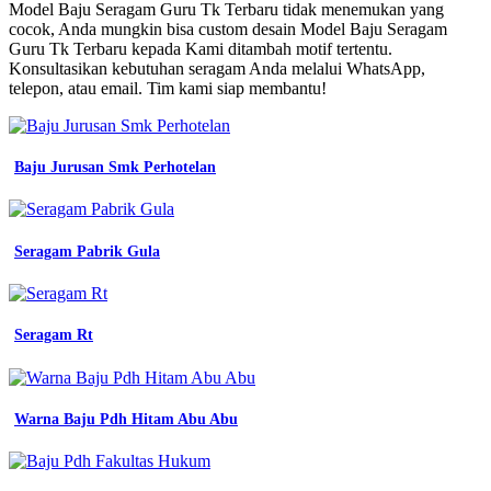
Medan
Model Baju Seragam Guru Tk Terbaru tidak menemukan yang
terbaru
cocok, Anda mungkin bisa custom desain Model Baju Seragam
17
Guru Tk Terbaru kepada Kami ditambah motif tertentu.
baju
Konsultasikan kebutuhan seragam Anda melalui WhatsApp,
seragam
telepon, atau email. Tim kami siap membantu!
tk
paud
dan
tpq
Baju Jurusan Smk Perhotelan
trend
terbaru
desain
kaos
Seragam Pabrik Gula
simple
keren
yang
jual
Seragam Rt
jersey
terdekat
17
baju
Warna Baju Pdh Hitam Abu Abu
seragam
tk
paud
dan