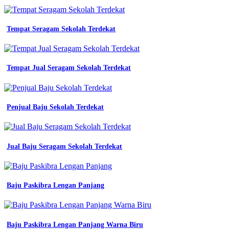
seragam
farmasi
smk
Tempat Seragam Sekolah Terdekat
baju
untuk
guru
tk
model
Tempat Jual Seragam Sekolah Terdekat
baju
seragam
tk
terbaru
Penjual Baju Sekolah Terdekat
bapelright
konveksi
52
model
Jual Baju Seragam Sekolah Terdekat
baju
untuk
guru
tk
Baju Paskibra Lengan Panjang
52
model
baju
untuk
guru
Baju Paskibra Lengan Panjang Warna Biru