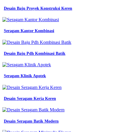
warna
Desain Baju Proyek Konstruksi Keren
polos
2024
artofit
36
model
Seragam Kantor Kombinasi
baju
seragam
sekolah
tk
Desain Baju Pdh Kombinasi Batik
modis
dan
cantik
model
Seragam Klinik Apotek
baju
seragam
tk
terbaru
Desain Seragam Kerja Keren
piffle
me
Baju
Lapangan
Desain Seragam Batik Modern
Our
Dor