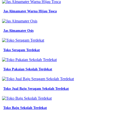
contoh
baju
Jas Almamater Warna Hijau Tosca
seragam
guru
tk
52
model
Jas Almamater Osis
baju
untuk
guru
tk
Toko Seragam Terdekat
gambar
seragam
guru
52
Toko Pakaian Sekolah Terdekat
model
model
baju
senam
Toko Jual Baju Seragam Sekolah Terdekat
lapangan
Lombok
Jersey
Toko Baju Sekolah Terdekat