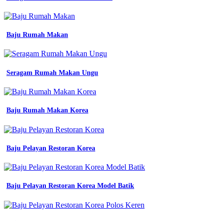
perempuan
terbaru
2025
stylish
Baju Rumah Makan
nyaman
model
baju
seragam
Seragam Rumah Makan Ungu
tk
terbaru
bapelright
Kaos
Baju Rumah Makan Korea
Polos
Bantul
konveksi
jual
03
Baju Pelayan Restoran Korea
a
y
blazer
baju
Baju Pelayan Restoran Korea Model Batik
seragam
pdh
guru
pns