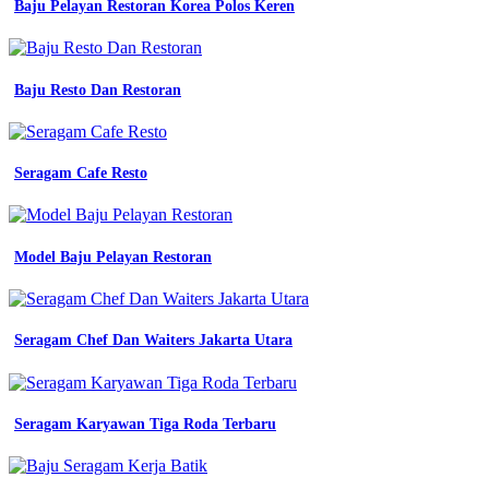
Baju Pelayan Restoran Korea Polos Keren
wanita
warna
khaki
tua
Baju Resto Dan Restoran
model
seragam
guru
2020
terbaru
Seragam Cafe Resto
dan
terbaik
seragam
guru
Model Baju Pelayan Restoran
model
seragam
guru
2020
Seragam Chef Dan Waiters Jakarta Utara
terbaru
dan
Batik
Smp
Seragam Karyawan Tiga Roda Terbaru
Bekasi
terbaik
seragam