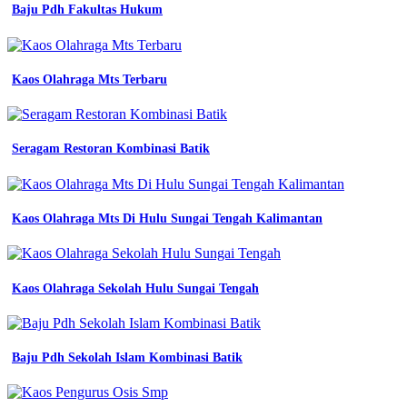
tpq
Baju Pdh Fakultas Hukum
54
terbaru
model
baju
Kaos Olahraga Mts Terbaru
dinas
guru
paud
baju
Seragam Restoran Kombinasi Batik
dinas
34
contoh
baju
Kaos Olahraga Mts Di Hulu Sungai Tengah Kalimantan
seragam
guru
tk
model
baju
Kaos Olahraga Sekolah Hulu Sungai Tengah
seragam
tk
terbaru
bapelright
Baju Pdh Sekolah Islam Kombinasi Batik
konveksi
54