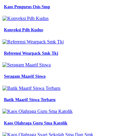
Model
Kaos Pengurus Osis Smp
Baju
Seragam
Batik
Konveksi Pdh Kudus
Sekolah
Model
Baju
Referensi Wearpack Smk Tkj
Seragam
Guru
Seragam Maarif Siswa
Tk
Terbaru
Batik Maarif Siswa Terbaru
terbaru
model
baju
dinas
guru
Kaos Olahraga Guru Sma Katolik
paud
baju