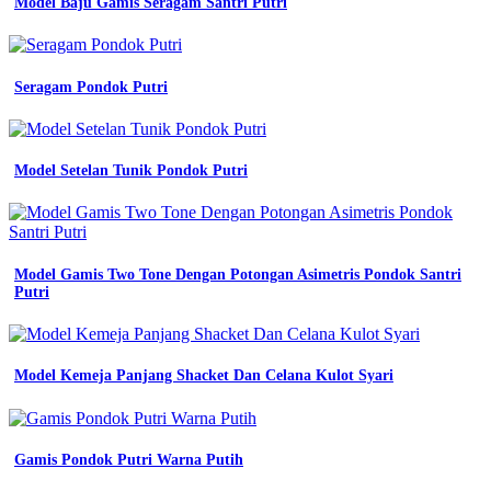
Model Baju Gamis Seragam Santri Putri
guru
tpq
52
model
baju
Seragam Pondok Putri
untuk
guru
tk
Model
Model Setelan Tunik Pondok Putri
baju
remaja
toko
pramuka
sragen
Model Gamis Two Tone Dengan Potongan Asimetris Pondok Santri
25
Putri
baju
seragam
guru
wanita
Model Kemeja Panjang Shacket Dan Celana Kulot Syari
terbaru
52
model
baju
Gamis Pondok Putri Warna Putih
untuk
guru