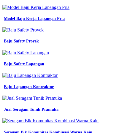
Pdl
-
Jas
Perawat
Model Baju Kerja Lapangan Pria
-
Jasket
Santri
-
Baju Safety Proyek
Batik
Smpn
3
Cimahi
Baju Safety Lapangan
-
Model
Baju
Pdh
Putih
Baju Lapangan Kontraktor
Wanita
-
Batik
Mojokerto
Jual Seragam Tunik Pramuka
Motif
Kembang
Suruh
-
Seragam Blk Komunitas Kombinasi Warna Kain