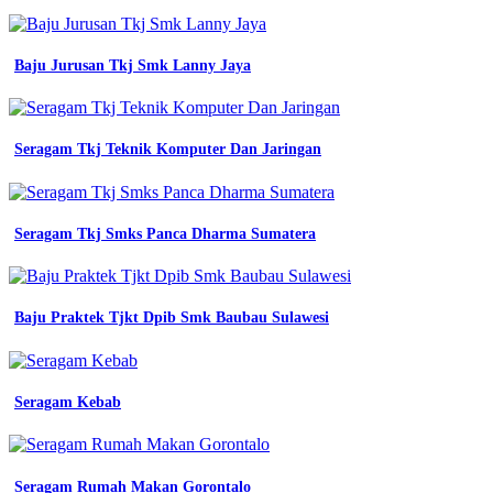
terbaru
2025
stylish
Baju Jurusan Tkj Smk Lanny Jaya
profesional
15
model
baju
gamis
Seragam Tkj Teknik Komputer Dan Jaringan
anak
perempuan
baju
olahraga
Seragam Tkj Smks Panca Dharma Sumatera
batik
toko
seragam
tasikmalaya
Baju Praktek Tjkt Dpib Smk Baubau Sulawesi
terbaru
2025
stylish
nyaman
Seragam Kebab
15
model
baju
gamis
anak
Seragam Rumah Makan Gorontalo