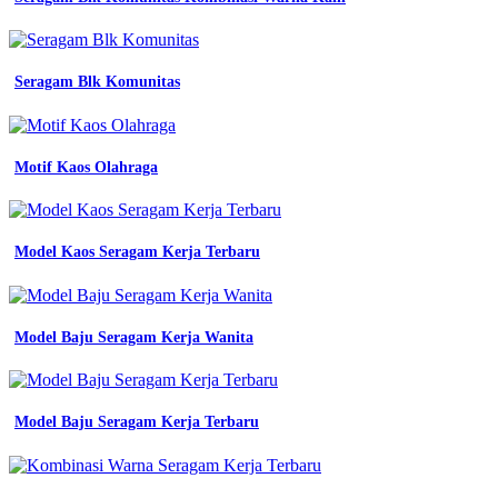
Foto
Almamater
Ut
-
Jersey
Seragam Blk Komunitas
Printing
Tomohon
-
Konveksi
Motif Kaos Olahraga
Jersey
Surabaya
Model Kaos Seragam Kerja Terbaru
Model Baju Seragam Kerja Wanita
Model Baju Seragam Kerja Terbaru