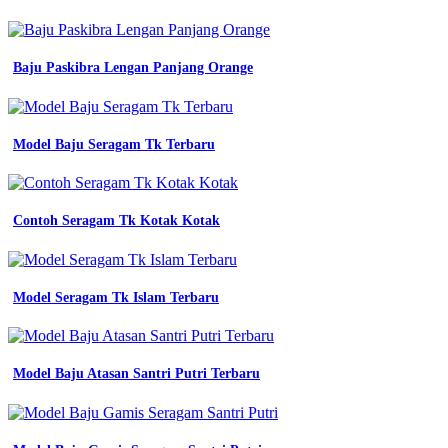
tk
15
baju
seragam
Baju Paskibra Lengan Panjang Orange
tk
medan
inspirasi
untuk
Model Baju Seragam Tk Terbaru
anda
52
model
baju
Contoh Seragam Tk Kotak Kotak
untuk
guru
tk
ide
top
Model Seragam Tk Islam Terbaru
55
Batik
Smp
Model Baju Atasan Santri Putri Terbaru
3
Pati
baju
seragam