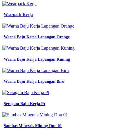
Pdh
-
Wearpack Kerja
Kaos
Jersey
Murah
-
Saran
Warna Baju Kerja Lapangan Orange
Warna
Pdh
-
Baju
Warna Baju Kerja Lapangan Kuning
Seragam
Kerja
-
Jersey
Warna Baju Kerja Lapangan Biru
Guru
Sekolah
-
Jas
Seragam Baju Kerja Pt
Laboratorium
Kimia
-
Baju
Pdh
Sambas Minerals Mining Dpn 01