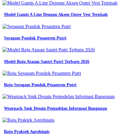
tk
10
model
Model Gamis A Line Dengan Aksen Outer Vest Terpisah
baju
khaki
guru
wanita
Seragam Pondok Pesantren Putri
pns
terbaru
Model
Baju
Model Baju Atasan Santri Putri Terbaru 2026
Putih
Dinas
Wanita
2025
Baju Seragam Pondok Pesantren Putri
stylish
profesional
10
model
Wearpack Smk Desain Pemodelan Informasi Bangunan
baju
khaki
guru
wanita
Baju Praktek Agrobisnis
pns