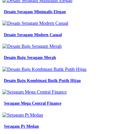
-
Ikat
Desain Seragam Minimalis Elegan
Pinggang
Smk
-
Kaos
Desain Seragam Modern Casual
Olahraga
Bahan
Polyester
-
Desain Baju Seragam Merah
Wearpack
Smk
Itu
Apa
-
Desain Baju Kombinasi Batik Putih Hijau
Model
Baju
Batik
Karang
Seragam Mega Central Finance
Taruna
Terbaru
-
Standar
Seragam Pt Medan
Ukuran
Baju