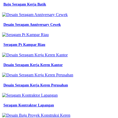
guru
Baju Seragam Kerja Batik
34
contoh
baju
seragam
Desain Seragam Anniversary Cewek
guru
tk
52
model
Seragam Pt Kampar Riau
baju
untuk
guru
tk
model
Desain Seragam Kerja Keren Kantor
baju
seragam
tk
terbaru
Desain Seragam Kerja Keren Perusahan
bapelright
konveksi
seragam
tk
Seragam Kontraktor Lapangan
muslim
model
unik