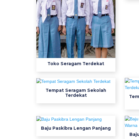
s
d
w
a
r
n
a
b
Toko Seragam Terdekat
i
r
u
b
Tempat Seragam Sekolah
Terdekat
a
Tem
j
u
s
e
Baju Paskibra Lengan Panjang
r
Baj