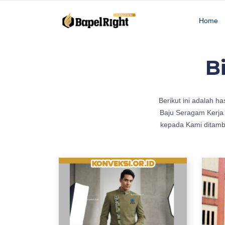
Home
B
b
Berikut ini adalah has
i
Baju Seragam Kerja
k
kepada Kami ditamba
i
n
B
a
t
i
k
S