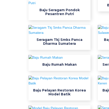
i
B
c
Baju Seragam Pondok
Pesantren Putri
i
a
l
s
1
Seragam Tkj Smks Panca
Ba
Dharma Sumatera
m
e
d
i
Baju Rumah Makan
Ser
u
m
t
e
Baju Pelayan Restoran Korea
Baj
m
Model Batik
p
a
t