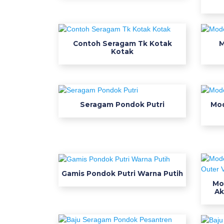
a
g
a
m
Contoh Seragam Tk Kotak
M
k
Kotak
e
r
j
a
Seragam Pondok Putri
Mod
p
l
n
d
r
a
Gamis Pondok Putri Warna Putih
z
Mo
Ak
o
f
f