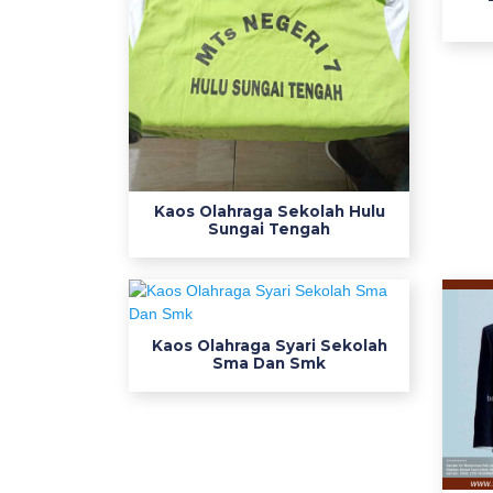
k
s
i
b
a
j
u
s
Kaos Olahraga Sekolah Hulu
e
Sungai Tengah
r
a
g
a
Kaos Olahraga Syari Sekolah
m
Sma Dan Smk
k
e
r
j
a