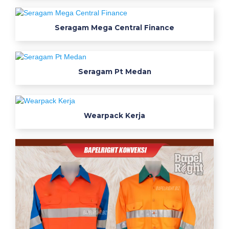
a
g
Seragam Mega Central Finance
a
m
Seragam Pt Medan
K
e
Wearpack Kerja
r
j
a
K
a
t