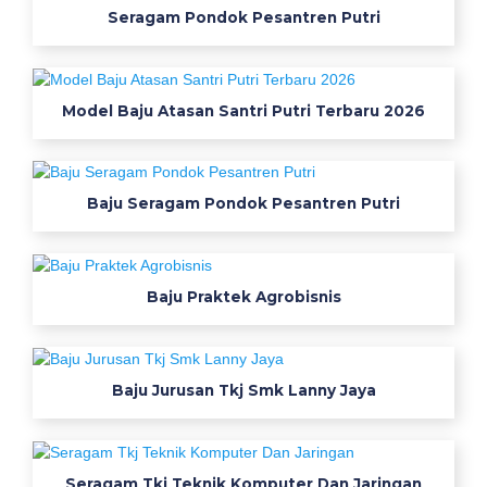
Seragam Pondok Pesantren Putri
a
p
r
o
Model Baju Atasan Santri Putri Terbaru 2026
y
e
k
Baju Seragam Pondok Pesantren Putri
t
a
h
a
Baju Praktek Agrobisnis
n
p
e
r
Baju Jurusan Tkj Smk Lanny Jaya
c
i
k
Seragam Tkj Teknik Komputer Dan Jaringan