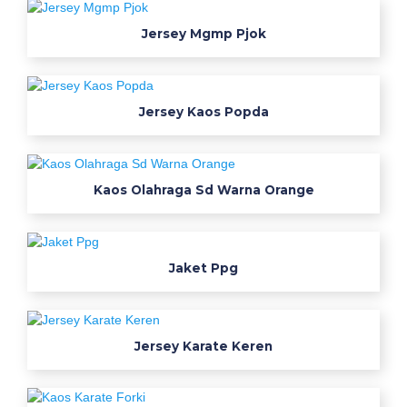
l
Jersey Mgmp Pjok
a
n
r
o
Jersey Kaos Popda
k
s
p
Kaos Olahraga Sd Warna Orange
a
n
r
o
Jaket Ppg
k
a
c
Jersey Karate Keren
e
l
a