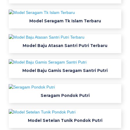
a
l
l
Model Seragam Tk Islam Terbaru
k
a
t
u
Model Baju Atasan Santri Putri Terbaru
n
i
m
Model Baju Gamis Seragam Santri Putri
j
f
u
l
Seragam Pondok Putri
l
c
o
t
Model Setelan Tunik Pondok Putri
t