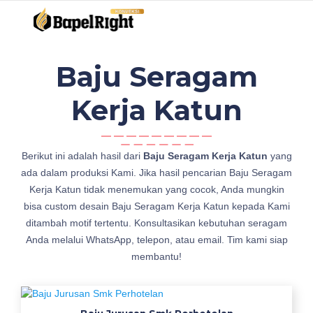
Baju Seragam
Kerja Katun
j
Berikut ini adalah hasil dari
Baju Seragam Kerja Katun
yang
u
ada dalam produksi Kami. Jika hasil pencarian Baju Seragam
a
Kerja Katun tidak menemukan yang cocok, Anda mungkin
l
bisa custom desain Baju Seragam Kerja Katun kepada Kami
B
ditambah motif tertentu. Konsultasikan kebutuhan seragam
a
Anda melalui WhatsApp, telepon, atau email. Tim kami siap
j
membantu!
u
S
e