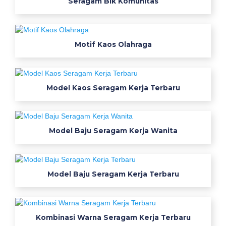
Seragam Blk Komunitas
B
a
j
u
Motif Kaos Olahraga
s
e
r
a
Model Kaos Seragam Kerja Terbaru
g
a
m
Model Baju Seragam Kerja Wanita
k
e
r
j
Model Baju Seragam Kerja Terbaru
a
k
a
Kombinasi Warna Seragam Kerja Terbaru
i