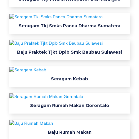
a
n
j
u
Seragam Tkj Smks Panca Dharma Sumatera
a
l
k
Baju Praktek Tjkt Dpib Smk Baubau Sulawesi
e
m
e
j
Seragam Kebab
a
s
e
Seragam Rumah Makan Gorontalo
r
a
g
a
Baju Rumah Makan
m