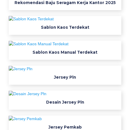
Rekomendasi Baju Seragam Kerja Kantor 2025
j
u
a
l
Sablon Kaos Terdekat
b
a
j
Sablon Kaos Manual Terdekat
u
k
e
r
Jersey Pln
j
a
d
Desain Jersey Pln
i
n
a
s
Jersey Pemkab