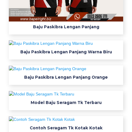
e
a
r
Baju Paskibra Lengan Panjang
p
a
c
k
Baju Paskibra Lengan Panjang Warna Biru
s
a
f
e
Baju Paskibra Lengan Panjang Orange
t
y
c
Model Baju Seragam Tk Terbaru
o
v
e
r
Contoh Seragam Tk Kotak Kotak