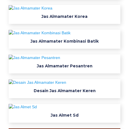
l
a
Jas Almamater Korea
n
r
o
k
Jas Almamater Kombinasi Batik
a
k
a
Jas Almamater Pesantren
t
u
n
g
Desain Jas Almamater Keren
a
m
b
a
Jas Almet Sd
r
s