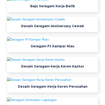
B
Baju Seragam Kerja Batik
a
j
Desain Seragam Anniversary Cewek
u
S
Seragam Pt Kampar Riau
e
r
a
Desain Seragam Kerja Keren Kantor
g
a
Desain Seragam Kerja Keren Perusahan
m
K