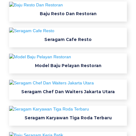
a
Baju Resto Dan Restoran
s
a
n
p
Seragam Cafe Resto
d
h
k
e
Model Baju Pelayan Restoran
m
e
j
Seragam Chef Dan Waiters Jakarta Utara
a
k
a
t
Seragam Karyawan Tiga Roda Terbaru
u
n