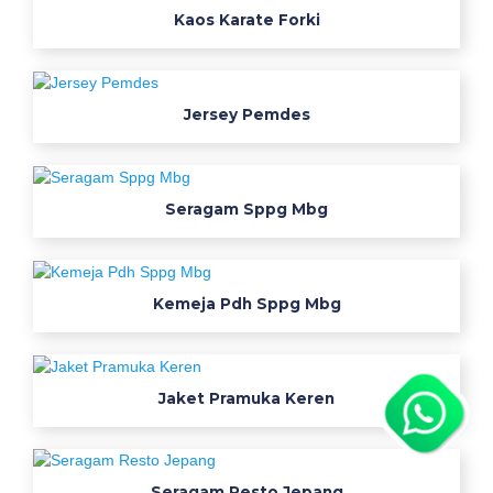
n
Kaos Karate Forki
a
b
a
j
Jersey Pemdes
u
s
e
Seragam Sppg Mbg
r
a
g
a
Kemeja Pdh Sppg Mbg
m
b
a
Jaket Pramuka Keren
j
u
s
e
Seragam Resto Jepang