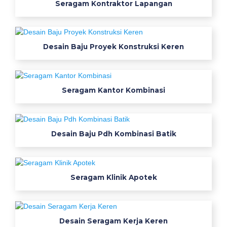
Seragam Kontraktor Lapangan
e
r
Desain Baju Proyek Konstruksi Keren
j
a
K
Seragam Kantor Kombinasi
a
n
Desain Baju Pdh Kombinasi Batik
t
o
Seragam Klinik Apotek
r
W
Desain Seragam Kerja Keren