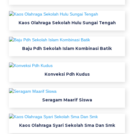
j
u
k
Kaos Olahraga Sekolah Hulu Sungai Tengah
e
r
j
a
Baju Pdh Sekolah Islam Kombinasi Batik
w
a
n
i
Konveksi Pdh Kudus
t
a
k
Seragam Maarif Siswa
3
s
e
t
Kaos Olahraga Syari Sekolah Sma Dan Smk
e