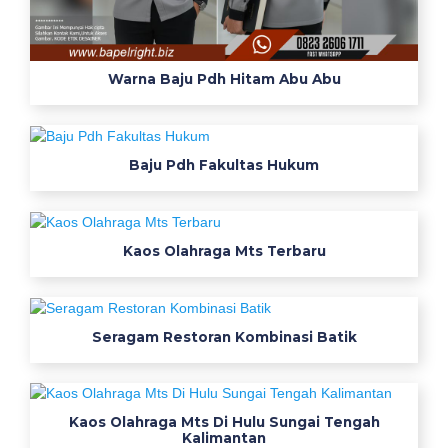
i
l
a
Warna Baju Pdh Hitam Abu Abu
h
s
e
Baju Pdh Fakultas Hukum
r
a
g
a
Kaos Olahraga Mts Terbaru
m
p
e
m
Seragam Restoran Kombinasi Batik
d
a
b
Kaos Olahraga Mts Di Hulu Sungai Tengah
a
Kalimantan