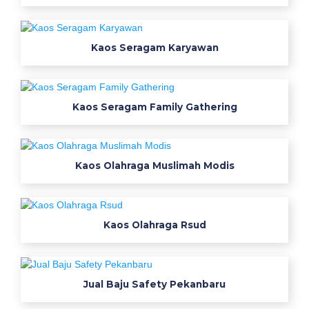
m
o
d
Kaos Seragam Karyawan
e
l
b
Kaos Seragam Family Gathering
a
j
u
l
Kaos Olahraga Muslimah Modis
a
p
a
n
Kaos Olahraga Rsud
g
a
n
Jual Baju Safety Pekanbaru
o
u