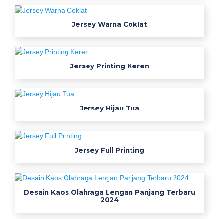
t
d
Jersey Warna Coklat
o
o
r
Jersey Printing Keren
p
n
s
k
Jersey Hijau Tua
e
r
j
Jersey Full Printing
a
w
a
r
Desain Kaos Olahraga Lengan Panjang Terbaru
n
2024
a