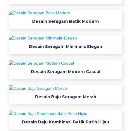
a
n
i
Desain Seragam Batik Modern
t
a
Desain Seragam Minimalis Elegan
B
a
Desain Seragam Modern Casual
j
u
Desain Baju Seragam Merah
S
e
r
Desain Baju Kombinasi Batik Putih Hijau