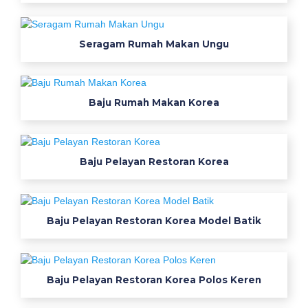
p
n
s
Seragam Rumah Makan Ungu
p
u
t
Baju Rumah Makan Korea
i
h
b
a
Baju Pelayan Restoran Korea
j
u
k
Baju Pelayan Restoran Korea Model Batik
e
r
j
a
Baju Pelayan Restoran Korea Polos Keren
a
t