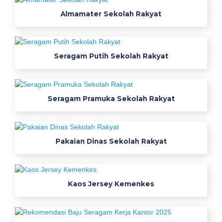
u
Almamater Sekolah Rakyat
n
m
o
d
Seragam Putih Sekolah Rakyat
e
l
r
Seragam Pramuka Sekolah Rakyat
o
m
p
i
Pakaian Dinas Sekolah Rakyat
b
a
r
Kaos Jersey Kemenkes
u
r
o
k