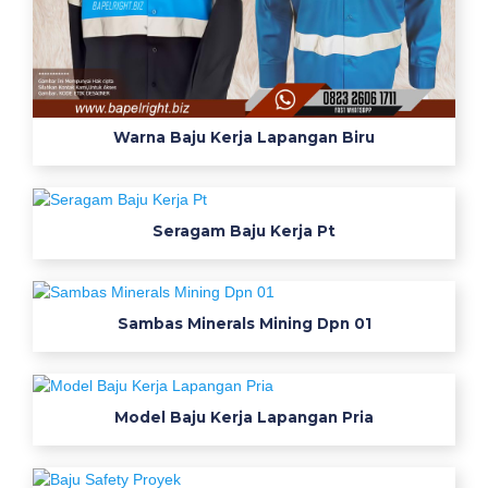
r
i
a
k
e
Warna Baju Kerja Lapangan Biru
k
i
n
i
Seragam Baju Kerja Pt
a
n
j
Sambas Minerals Mining Dpn 01
u
a
l
s
Model Baju Kerja Lapangan Pria
e
r
a