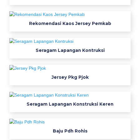
k
r
a
Rekomendasi Kaos Jersey Pemkab
h
j
a
s
Seragam Lapangan Kontruksi
r
e
m
p
Jersey Pkg Pjok
e
l
b
Seragam Lapangan Konstruksi Keren
a
w
a
h
Baju Pdh Rohis
w