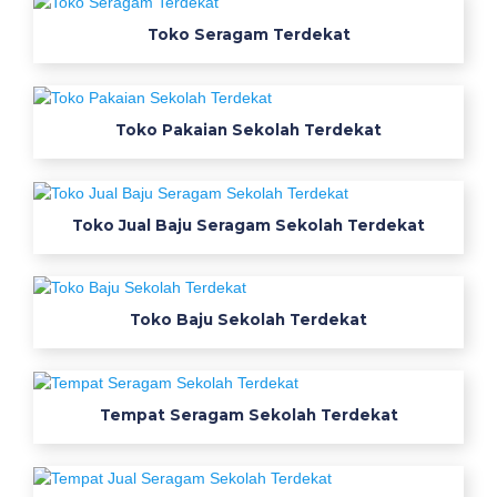
e
r
Toko Seragam Terdekat
j
a
h
Toko Pakaian Sekolah Terdekat
i
t
a
m
Toko Jual Baju Seragam Sekolah Terdekat
f
r
e
Toko Baju Sekolah Terdekat
e
h
i
j
Tempat Seragam Sekolah Terdekat
a
b
s