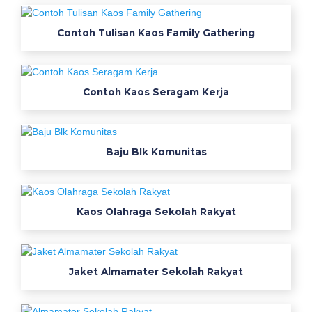
p
e
Contoh Tulisan Kaos Family Gathering
m
d
a
c
Contoh Kaos Seragam Kerja
o
k
l
Baju Blk Komunitas
a
t
b
a
Kaos Olahraga Sekolah Rakyat
h
a
n
k
Jaket Almamater Sekolah Rakyat
a
t