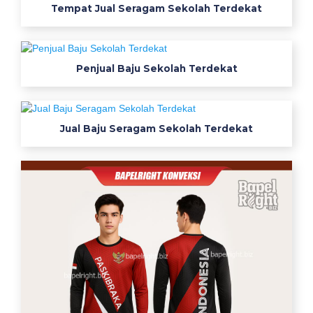
Tempat Jual Seragam Sekolah Terdekat
h
o
p
e
Penjual Baju Sekolah Terdekat
e
i
n
d
Jual Baju Seragam Sekolah Terdekat
o
n
e
s
i
a
j
u
a
l
w