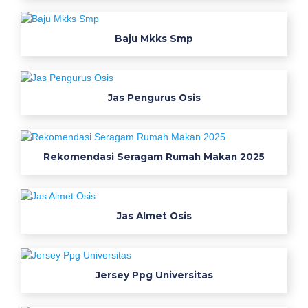
a
n
Baju Mkks Smp
i
t
a
s
Jas Pengurus Osis
e
r
a
Rekomendasi Seragam Rumah Makan 2025
g
a
m
p
Jas Almet Osis
n
s
s
e
Jersey Ppg Universitas
t
e