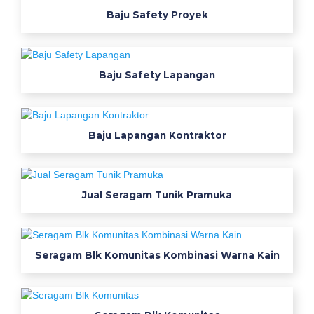
g
Baju Safety Proyek
a
m
p
Baju Safety Lapangan
e
m
d
a
Baju Lapangan Kontraktor
c
o
k
Jual Seragam Tunik Pramuka
l
a
t
b
Seragam Blk Komunitas Kombinasi Warna Kain
a
j
u