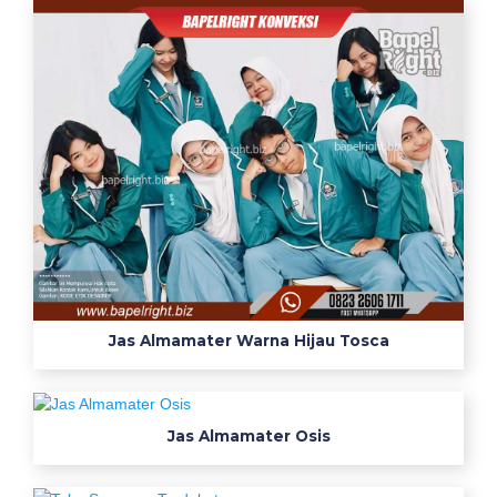
d
b
a
t
i
k
b
a
j
u
s
e
Jas Almamater Warna Hijau Tosca
r
a
g
a
Jas Almamater Osis
m
k