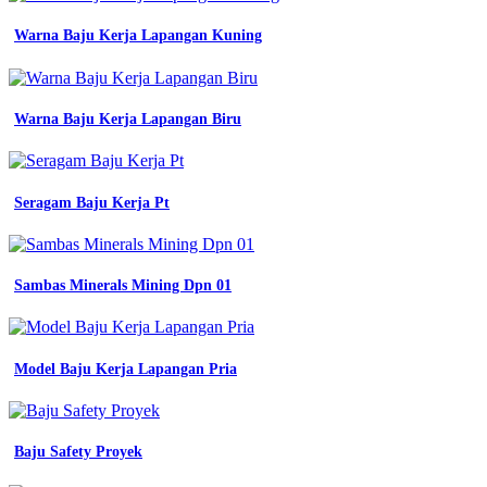
Seragam
Warna Baju Kerja Lapangan Kuning
Kerja
Pria
Putih
Warna Baju Kerja Lapangan Biru
body
lamaran
kerja
Seragam Baju Kerja Pt
jual
seragam
kerja
pria
Sambas Minerals Mining Dpn 01
eco
atasan
kemeja
almet
gunadarma
Model Baju Kerja Lapangan Pria
putih
lengan
panjang
dinas
Baju Safety Proyek
asn
pns