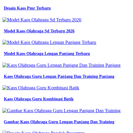
taktikal
baju
Desain Kaos Pmr Terbaru
pdh
putih
kemeja
kerja
Model Kaos Olahraga Sd Terbaru 2026
pria
seragam
kantor
putih
Model Kaos Olahraga Lengan Panjang Terbaru
model
baju
seragam
kerja
terbaru
Kaos Olahraga Guru Lengan Panjang Dan Training Panjang
dan
terbaik
ozza
konveksi
Kaos Olahraga Guru Kombinasi Batik
jual
baju
seragam
kerja
Gambar Kaos Olahraga Guru Lengan Panjang Dan Training
pria
dan