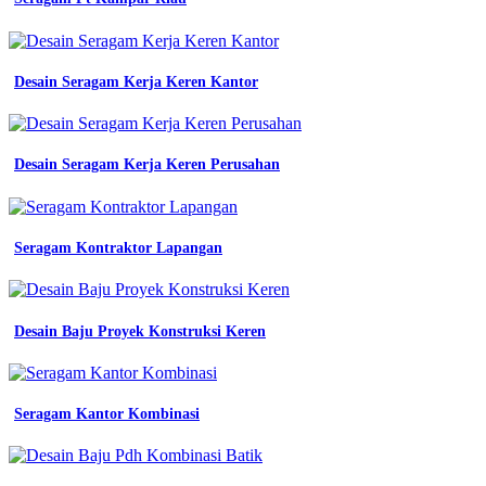
dinas
kerja
kemeja
pdh
Desain Seragam Kerja Keren Kantor
seragam
baju
bumn
untuk
indonesia
Desain Seragam Kerja Keren Perusahan
warna
putih
navy
Seragam Kontraktor Lapangan
Desain
Olahraga
biru
jual
Desain Baju Proyek Konstruksi Keren
seragam
kerja
pria
eco
atasan
Seragam Kantor Kombinasi
kemeja
putih
lengan