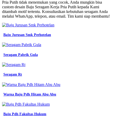
Seragam
Pria Putih tidak menemukan yang cocok, Anda mungkin bisa
Kerja
custom desain Baju Seragam Kerja Pria Putih kepada Kami
Pramugari
ditambah motif tertentu. Konsultasikan kebutuhan seragam Anda
Citilink
melalui WhatsApp, telepon, atau email. Tim kami siap membantu!
putih
lengan
panjang
baju
Baju Jurusan Smk Perhotelan
seragam
kantoran
seragam
pria
Seragam Pabrik Gula
seragam
kerja
baju
smk
Seragam Rt
warna
apa
baju
seragam
Warna Baju Pdh Hitam Abu Abu
kerja
pramugara
atasan
seragam
jual
Baju Pdh Fakultas Hukum