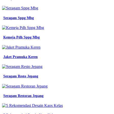
kerja
lapangan
keren
seragam
Seragam Sppg Mbg
pria
kemeja
pria
kemeja
Kemeja Pdh Sppg Mbg
jual
seragam
kerja
seragam
Jaket Pramuka Keren
kerja
pria
model
atasan
Seragam Resto Jepang
pdh
seragam
kerja
pria
pdh
Seragam Restoran Jepang
atasan
lengan
model
baju