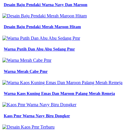
seragam
Desain Baju Pendaki Warna Navy Dan Maroon
kerja
drill
baju
bengkel
biru
Desain Baju Pendaki Merah Maroon Hitam
dongker
lis
putih
shopee
Warna Putih Dan Abu Abu Sedang Pmr
indonesia
baju
seragam
kerja
Warna Merah Cabe Pmr
pria
dan
wanita
model
Warna Kaos Kuning Emas Dan Maroon Palang Merah Remeja
terbaru
desain
keren
free
kaos
Kaos Pmr Warna Navy Biru Dongker
oblong
kemeja