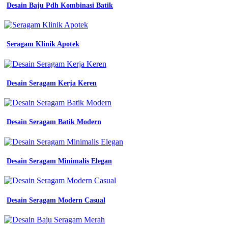
panjang
Desain Baju Pdh Kombinasi Batik
dinas
asn
pns
pdh
Seragam Klinik Apotek
pdl
satpam
jual
seragam
Desain Seragam Kerja Keren
kerja
pria
eco
atasan
kemeja
Desain Seragam Batik Modern
putih
lengan
panjang
dinas
Desain Seragam Minimalis Elegan
asn
pns
pdh
pdl
Desain Seragam Modern Casual
satpam
kemeja
putih