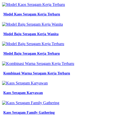
seragam
karyawan
kantor
Model Kaos Seragam Kerja Terbaru
baju
pria
wanita
contoh
Model Baju Seragam Kerja Wanita
baju
seragam
Bahan
Model Baju Seragam Kerja Terbaru
Baju
Olahraga
Sekolah
kerja
dalchaebi
Kombinasi Warna Seragam Kerja Terbaru
kuning
desain
kaos
polos
Kaos Seragam Karyawan
putih
lengan
panjang
depan
Kaos Seragam Family Gathering
belakang