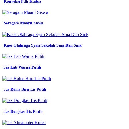
Konveksi Pdh Kudus
kerja
atasan
Baju
Seragam Maarif Siswa
Seragam
Kerja
Pria
Kaos Olahraga Syari Sekolah Sma Dan Smk
Baju
Seragam
Kerja
Jas Lab Warna Putih
Pria
Putih
Jas Rohis Biru Lis Putih
pdh
l
di
seller
Jas Dongker Lis Putih
zati
shop
jual