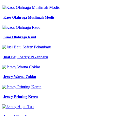
kaos
polo
berkerah
Kaos Olahraga Muslimah Modis
putih
polos
jual
baju
kerja
Kaos Olahraga Rsud
seragam
Baju
seragam
kerja
Jual Baju Safety Pekanbaru
pramugara
cowok
sriwijaya
baju
Jersey Warna Coklat
seragam
kerja
pns
kerja
Jersey Printing Keren
baju
pdh
biru
list