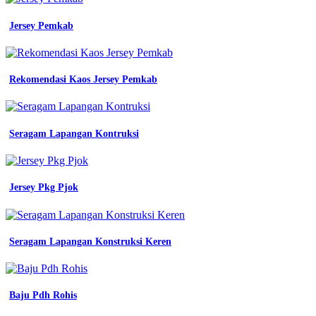
Mentahan
Almet
Jersey Pemkab
Polos
Merah
Rekomendasi Kaos Jersey Pemkab
baju
seragam
kerja
pramugara
dan
Seragam Lapangan Kontruksi
wanita
seragam
kerja
pria
Jersey Pkg Pjok
wanita
kemeja
kayawan
kemeja
Seragam Lapangan Konstruksi Keren
pt
seragam
ob
jual
Baju Pdh Rohis
rpm
kemeja