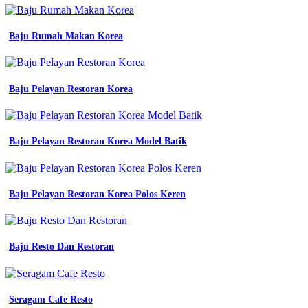
banjarbaru
baju
seragam
Baju Rumah Makan Korea
kerja
polos
pria
putih
baju
Baju Pelayan Restoran Korea
kerja
atasan
pdh
seragam
Baju Pelayan Restoran Korea Model Batik
pria
kab
bandung
jual
Baju Pelayan Restoran Korea Polos Keren
seragam
kerja
pria
eco
Baju Resto Dan Restoran
atasan
kemeja
putih
lengan
panjang
Seragam Cafe Resto