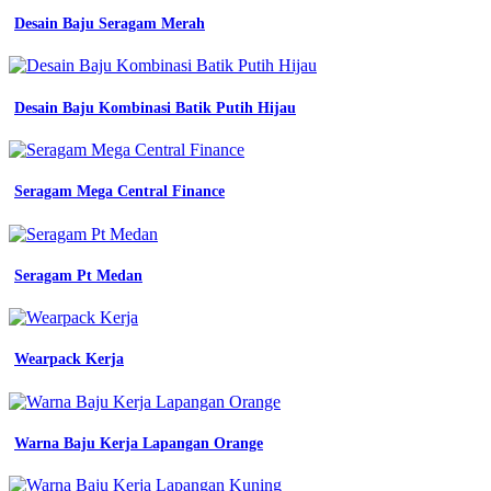
polos
Desain Baju Seragam Merah
dengan
dasi
hitam
dan
papan
Desain Baju Kombinasi Batik Putih Hijau
nama
baju
putih
kemeja
Seragam Mega Central Finance
pria
seragam
putih
foto
Seragam Pt Medan
full
Baju
Seragam
Wearpack Kerja
Kerja
Pramugara
Sriwijaya
Warna Baju Kerja Lapangan Orange
Baju