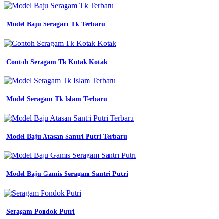
asn
pns
pdh
Model Baju Seragam Tk Terbaru
lengan
panjang
shopee
indonesia
Contoh Seragam Tk Kotak Kotak
jual
baju
pdh
pria
Model Seragam Tk Islam Terbaru
terbaru
seragam
putih
pdh
Model Baju Atasan Santri Putri Terbaru
pria
terbaru
baju
pdh
pendek
Model Baju Gamis Seragam Santri Putri
pria
kemeja
pdh
putih
Seragam Pondok Putri
jual