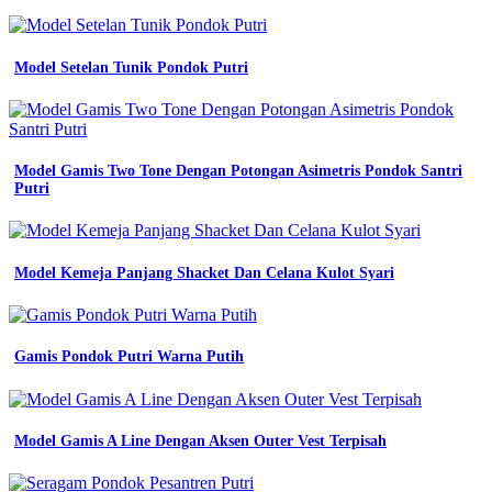
Gambar
Batik
Model Setelan Tunik Pondok Putri
Sd
Yang
Mudah
pria
putih
Model Gamis Two Tone Dengan Potongan Asimetris Pondok Santri
s
Putri
outdoor
kerja
kemeja
seragam
hitam
Model Kemeja Panjang Shacket Dan Celana Kulot Syari
kantor
baju
Baju
seragam
Gamis Pondok Putri Warna Putih
kerja
pramugari
berhijab
baju
Model Gamis A Line Dengan Aksen Outer Vest Terpisah
seragam
kerja
pramugara