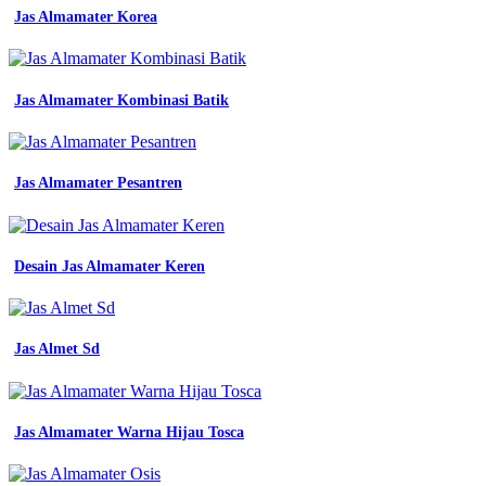
baju
Jas Almamater Korea
putih
seragam
Baju
seragam
Jas Almamater Kombinasi Batik
kerja
pramugari
berhijab
baju
Jas Almamater Pesantren
batik
smp
negeri
1
pontianak
Desain Jas Almamater Keren
pria
resmi
kantor
asn
Jas Almet Sd
guru
ppl
pdh
mbg
Jas Almamater Warna Hijau Tosca
karyawan
pabrik
satpam