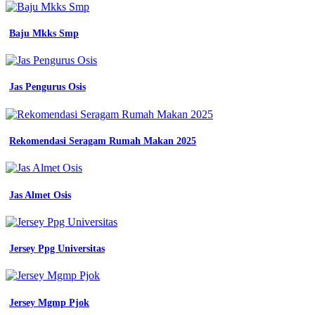
kerja
seragam
pns
Baju Mkks Smp
pria
putih
baju
kerja
Jas Pengurus Osis
atasan
pdh
l
di
Rekomendasi Seragam Rumah Makan 2025
seller
zati
shop
jual
Jas Almet Osis
baju
seragam
kerja
pria
lengan
Jersey Ppg Universitas
pendek
imj
wearpack
safety
Jersey Mgmp Pjok
atasan