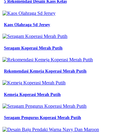
5 Rekomendasi Desain Kaos Kelas
seragam
kerja
terbaru
dan
Kaos Olahraga Sd Jersey
terbaik
ozza
konveksi
jual
Seragam Koperasi Merah Putih
kemeja
pria
lengan
panjang
custom
Rekomendasi Kemeja Koperasi Merah Putih
bordir
seragam
kantor
pdl
Kemeja Koperasi Merah Putih
lapangan
baju
kerja
bahan
Seragam Pengurus Koperasi Merah Putih
drill
jual
baju