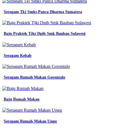
Pramugari
kerja
Seragam Tkj Smks Panca Dharma Sumatera
pria
eco
atasan
kemeja
Baju Praktek Tjkt Dpib Smk Baubau Sulawesi
putih
lengan
panjang
dinas
Seragam Kebab
asn
pns
pdh
pdl
satpam
Seragam Rumah Makan Gorontalo
jual
kemeja
kerja
seragam
Baju Rumah Makan
pns
pria
toko
baju
Seragam Rumah Makan Ungu
olahraga