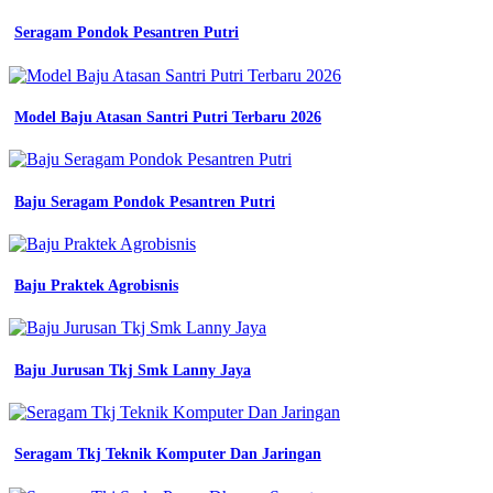
sriwijaya
Seragam Pondok Pesantren Putri
lis
seragam
diskon
unik
jual
Model Baju Atasan Santri Putri Terbaru 2026
baju
kemeja
pdl
lengan
Baju Seragam Pondok Pesantren Putri
panjang
pria
seragam
pakaian
Baju Praktek Agrobisnis
kerja
lapangan
outdoor
custom
Baju Jurusan Tkj Smk Lanny Jaya
design
jual
seragam
Baju
Seragam
Seragam Tkj Teknik Komputer Dan Jaringan
Kerja