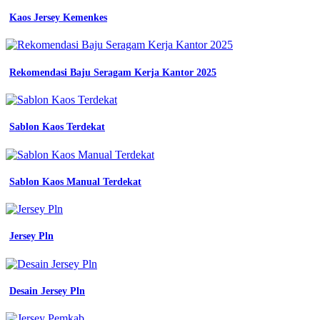
jual
Kaos Jersey Kemenkes
seragam
dinas
kerja
kemeja
pdh
Rekomendasi Baju Seragam Kerja Kantor 2025
seragam
baju
bumn
untuk
Sablon Kaos Terdekat
indonesia
warna
navy
biru
Sablon Kaos Manual Terdekat
dongker
baju
kemeja
kerja
Jersey Pln
pria
baju
seragam
kerja
pilot
Desain Jersey Pln
pria