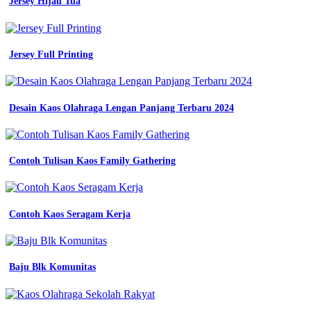
putih
Jersey Hijau Tua
01
kemeja
seragam
kerja
Jersey Full Printing
kombinasi
seragam
jual
seragam
Desain Kaos Olahraga Lengan Panjang Terbaru 2024
dinas
pdh
kantor
seragam
Contoh Tulisan Kaos Family Gathering
kerja
pria
murah
tambah
bordir
Contoh Kaos Seragam Kerja
custom
seragam
karyawan
jual
Baju Blk Komunitas
seragam
pdh
pria