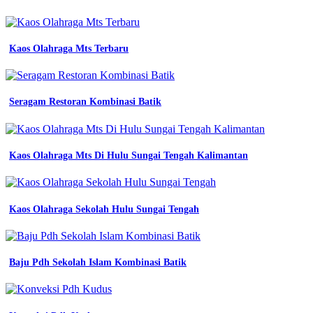
tictac
kemeja
kerja
seragam
Kaos Olahraga Mts Terbaru
pns
pria
putih
baju
Seragam Restoran Kombinasi Batik
kerja
atasan
pdh
xxl
Kaos Olahraga Mts Di Hulu Sungai Tengah Kalimantan
di
seller
zati
shop
jual
Kaos Olahraga Sekolah Hulu Sungai Tengah
rpm
kemeja
kerja
seragam
Baju Pdh Sekolah Islam Kombinasi Batik
pns
pria
putih
baju