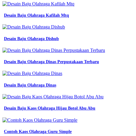
kemeja
wearpack
safety
Desain Baju Olahraga Kafilah Mtq
proyek
baju
seragam
kerja
Desain Baju Olahraga Dishub
pria
kab
bandung
ass
Desain Baju Olahraga Dinas Perpustakaan Terbaru
konveksi
tokopedia
contoh
baju
seragam
Desain Baju Olahraga Dinas
kerja
yang
nyaman
dan
Desain Baju Kaos Olahraga Hijau Botol Abu Abu
keren
konveksi
semarang
23
Contoh Kaos Olahraga Guru Simple
desain