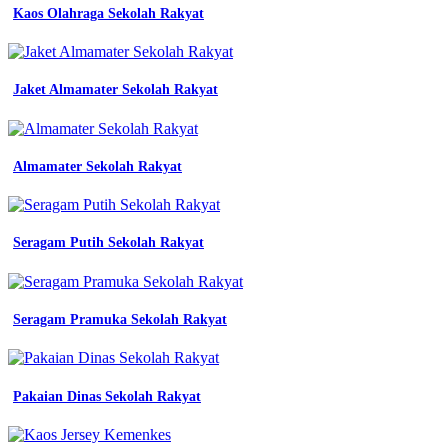
Kaos Olahraga Sekolah Rakyat
Jersey
Sekolah
Smp
Jaket Almamater Sekolah Rakyat
Baju
Seragam
Kerja
Almamater Sekolah Rakyat
Pria
Putih
Seragam Putih Sekolah Rakyat
seragam
asn
hitam
putih
Seragam Pramuka Sekolah Rakyat
seragam
pdh
putih
seragam
Pakaian Dinas Sekolah Rakyat
kerja
pria
shopee