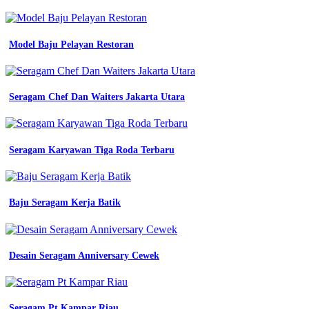
dinas
Baju
Seragam
Kerja
Model Baju Pelayan Restoran
Pramugara
Cowok
Sriwijaya
asn
Seragam Chef Dan Waiters Jakarta Utara
pns
pdh
pdl
satpam
Seragam Karyawan Tiga Roda Terbaru
jual
baju
kerja
asn
model
Baju Seragam Kerja Batik
terbaru
harga
promo
mei
Desain Seragam Anniversary Cewek
2024
blibli
jual
seragam
Seragam Pt Kampar Riau