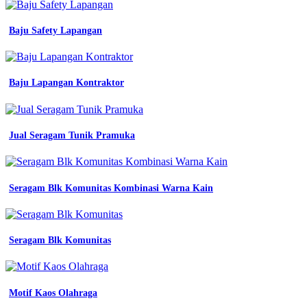
pdh
pdl
Baju Safety Lapangan
satpam
jual
seragam
kerja
Baju Lapangan Kontraktor
pria
baju
atasan
kemeja
seragam
Jual Seragam Tunik Pramuka
kantor
kemeja
outdoor
putih
Seragam Blk Komunitas Kombinasi Warna Kain
s
jakarta
jual
seragam
Seragam Blk Komunitas
kerja
pria
murah
tambah
Motif Kaos Olahraga
bordir
custom