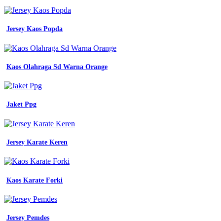
lengan
pendek
shopee
Jersey Kaos Popda
kombinasi
warna
seragam
kerja
Kaos Olahraga Sd Warna Orange
konveksi
seragam
jual
seragam
dinas
Jaket Ppg
kerja
kemeja
pdh
seragam
Jersey Karate Keren
baju
bumn
warna
navy
Kaos Karate Forki
biru
dongker
putih
lengan
Jersey Pemdes
seragam