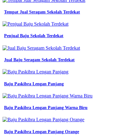
Baju
Seragam
Tempat Jual Seragam Sekolah Terdekat
Kerja
Pramugari
Penjual Baju Sekolah Terdekat
bahan
baju
olahraga
sekolah
Jual Baju Seragam Sekolah Terdekat
atasan
pdh
pns
putih
kemeja
Baju Paskibra Lengan Panjang
kerja
baju
dinas
pns
Baju Paskibra Lengan Panjang Warna Biru
pria
jual
seragam
kerja
Baju Paskibra Lengan Panjang Orange
putih
pria