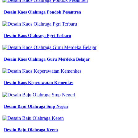
wanita
warna
Desain Kaos Olahraga Pondok Pesantren
biru
dongker
navy
baju
karyawan
Desain Kaos Olahraga Pgri Terbaru
kementrian
kemeja
putih
pns
Desain Kaos Olahraga Guru Merdeka Belajar
wanita
baju
pdh
putih
Desain Kaos Keperawatan Kemenkes
v
neck
wanita
kemeja
Desain Baju Olahraga Smp Negeri
kerja
wanita
seragam
putih
wanita
Desain Baju Olahraga Keren
jual