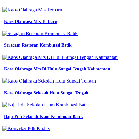
keren
konveksi
semarang
contoh
Kaos Olahraga Mts Terbaru
desain
baju
kerja
seragam
Seragam Restoran Kombinasi Batik
kantor
seragam
kantor
keren
Kaos Olahraga Mts Di Hulu Sungai Tengah Kalimantan
seragam
kombinasi
warna
seragam
kerja
Kaos Olahraga Sekolah Hulu Sungai Tengah
konveksi
seragam
41
desain
Baju Pdh Sekolah Islam Kombinasi Batik
baju
seragam
kantor
inspirasi