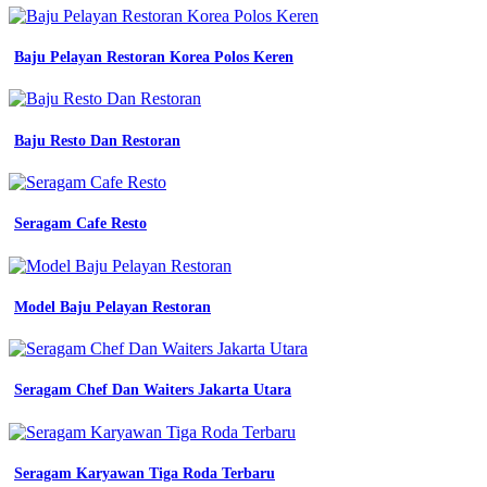
yang
stylish
konveksi
Baju Pelayan Restoran Korea Polos Keren
semarang
desain
baju
seragam
Baju Resto Dan Restoran
custom
model
bikin
sendiri
Seragam Cafe Resto
sesuai
keinginan
jual
Desain
Baju
Model Baju Pelayan Restoran
Seragam
Kerja
Wanita
custom
Seragam Chef Dan Waiters Jakarta Utara
seragam
kerja
kantor
pabrik
Seragam Karyawan Tiga Roda Terbaru
shopee