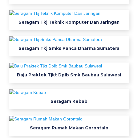
w
e
a
Seragam Tkj Teknik Komputer Dan Jaringan
r
w
e
a
Seragam Tkj Smks Panca Dharma Sumatera
r
p
a
Baju Praktek Tjkt Dpib Smk Baubau Sulawesi
c
k
y
e
Seragam Kebab
l
l
o
Seragam Rumah Makan Gorontalo
w
n