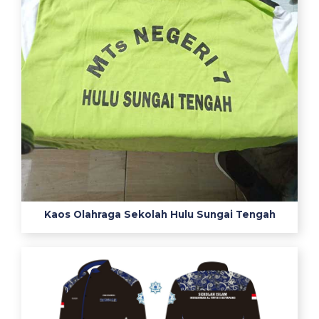
a
m
l
i
n
m
a
s
t
e
r
b
a
Kaos Olahraga Sekolah Hulu Sungai Tengah
r
u
2
0
2
4