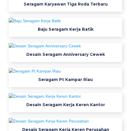
e
Seragam Karyawan Tiga Roda Terbaru
n
i
s
Baju Seragam Kerja Batik
k
a
i
n
Desain Seragam Anniversary Cewek
u
n
t
Seragam Pt Kampar Riau
u
k
s
e
Desain Seragam Kerja Keren Kantor
r
a
g
Desain Seragam Kerja Keren Perusahan
a