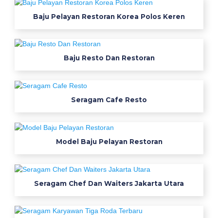
e
r
Baju Pelayan Restoran Korea Polos Keren
j
a
t
Baju Resto Dan Restoran
a
m
b
a
Seragam Cafe Resto
n
g
s
Model Baju Pelayan Restoran
e
r
a
g
Seragam Chef Dan Waiters Jakarta Utara
a
m
J