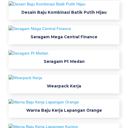
j
u
Desain Baju Kombinasi Batik Putih Hijau
a
l
m
Seragam Mega Central Finance
o
k
o
w
Seragam Pt Medan
o
r
k
Wearpack Kerja
w
e
a
r
Warna Baju Kerja Lapangan Orange
w
e
a