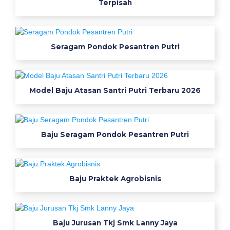
a
Terpisah
E
c
Seragam Pondok Pesantren Putri
e
r
Model Baju Atasan Santri Putri Terbaru 2026
a
n
Baju Seragam Pondok Pesantren Putri
m
o
k
o
Baju Praktek Agrobisnis
w
o
r
Baju Jurusan Tkj Smk Lanny Jaya
k