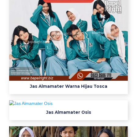
p
u
t
i
h
a
b
u
b
a
j
Jas Almamater Warna Hijau Tosca
u
s
a
f
Jas Almamater Osis
e
t
y