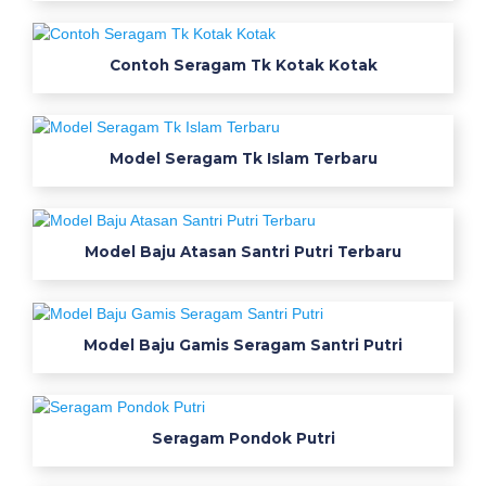
e
d
Contoh Seragam Tk Kotak Kotak
a
n
Model Seragam Tk Islam Terbaru
J
u
Model Baju Atasan Santri Putri Terbaru
a
l
B
Model Baju Gamis Seragam Santri Putri
a
j
Seragam Pondok Putri
u