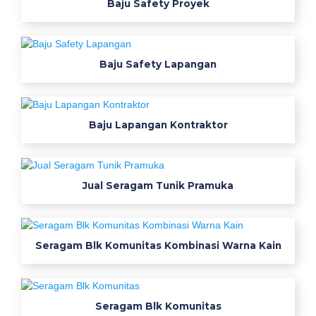
j
Baju Safety Proyek
u
s
a
Baju Safety Lapangan
f
e
t
y
Baju Lapangan Kontraktor
b
a
j
Jual Seragam Tunik Pramuka
u
k
e
r
Seragam Blk Komunitas Kombinasi Warna Kain
j
a
t
Seragam Blk Komunitas
a