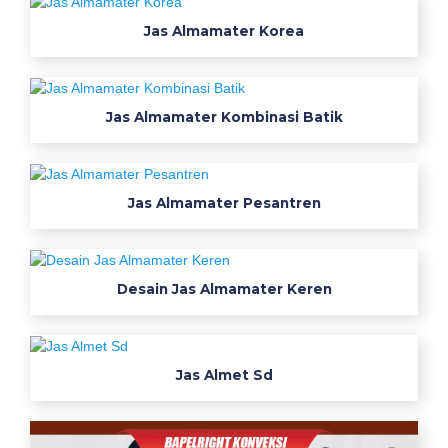
l
Jas Almamater Korea
m
o
k
o
Jas Almamater Kombinasi Batik
w
o
r
Jas Almamater Pesantren
k
w
e
a
Desain Jas Almamater Keren
r
k
e
m
Jas Almet Sd
e
j
a