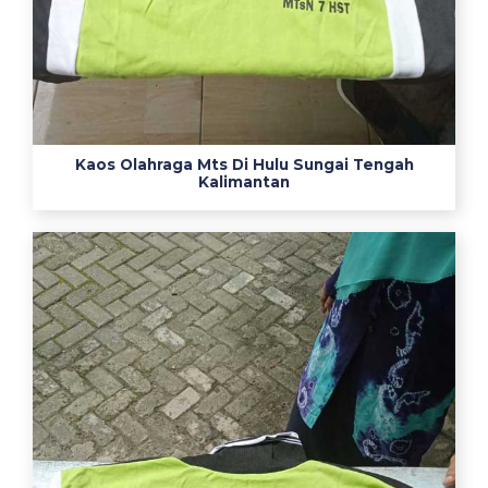
a
h
p
r
e
m
Kaos Olahraga Mts Di Hulu Sungai Tengah
i
Kalimantan
u
m
j
u
a
l
s
e
r
a
g