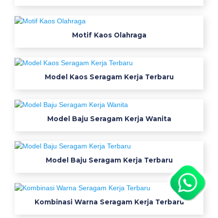
m
b
a
Motif Kaos Olahraga
n
g
s
e
Model Kaos Seragam Kerja Terbaru
r
a
g
Model Baju Seragam Kerja Wanita
a
m
p
r
Model Baju Seragam Kerja Terbaru
e
m
i
Kombinasi Warna Seragam Kerja Terbaru
u
m