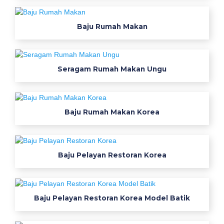
a
v
Baju Rumah Makan
y
b
a
Seragam Rumah Makan Ungu
j
u
s
a
Baju Rumah Makan Korea
f
e
t
y
Baju Pelayan Restoran Korea
b
a
j
Baju Pelayan Restoran Korea Model Batik
u
k