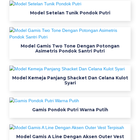
S
Model Setelan Tunik Pondok Putri
e
r
a
Model Gamis Two Tone Dengan Potongan
Asimetris Pondok Santri Putri
g
a
m
Model Kemeja Panjang Shacket Dan Celana Kulot
Syari
K
e
Gamis Pondok Putri Warna Putih
r
j
Model Gamis A Line Dengan Aksen Outer Vest