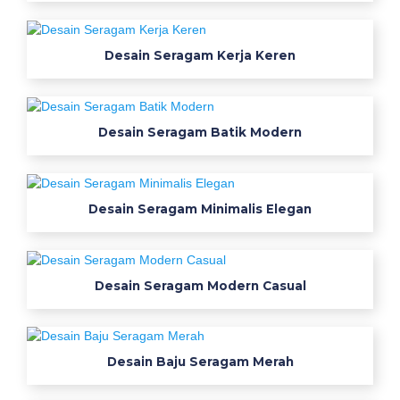
s
m
k
Desain Seragam Kerja Keren
a
k
u
Desain Seragam Batik Modern
n
t
a
n
Desain Seragam Minimalis Elegan
s
i
p
r
Desain Seragam Modern Casual
e
m
i
Desain Baju Seragam Merah
u
m