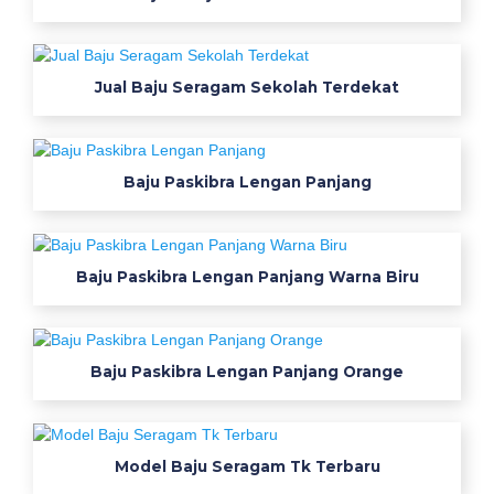
a
g
a
Jual Baju Seragam Sekolah Terdekat
m
K
Baju Paskibra Lengan Panjang
e
r
Baju Paskibra Lengan Panjang Warna Biru
j
a
Baju Paskibra Lengan Panjang Orange
D
i
M
Model Baju Seragam Tk Terbaru