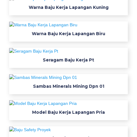
r
Warna Baju Kerja Lapangan Kuning
p
a
c
Warna Baju Kerja Lapangan Biru
k
s
t
o
Seragam Baju Kerja Pt
n
e
y
Sambas Minerals Mining Dpn 01
e
l
l
o
Model Baju Kerja Lapangan Pria
w
b
a