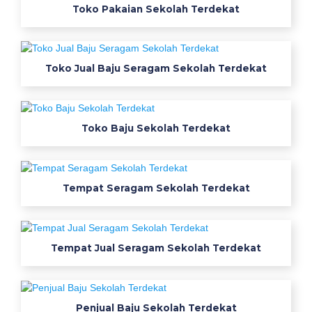
Toko Pakaian Sekolah Terdekat
J
u
Toko Jual Baju Seragam Sekolah Terdekat
a
l
Toko Baju Sekolah Terdekat
B
a
j
Tempat Seragam Sekolah Terdekat
u
S
Tempat Jual Seragam Sekolah Terdekat
e
r
Penjual Baju Sekolah Terdekat