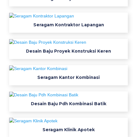
m
k
e
Seragam Kontraktor Lapangan
r
j
a
b
Desain Baju Proyek Konstruksi Keren
a
j
u
Seragam Kantor Kombinasi
k
e
j
u
Desain Baju Pdh Kombinasi Batik
r
u
a
Seragam Klinik Apotek
n