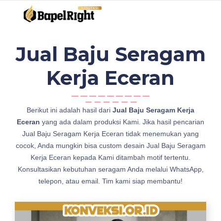
Jual Baju Seragam
Kerja Eceran
j
Berikut ini adalah hasil dari
Jual Baju Seragam Kerja
u
Eceran
yang ada dalam produksi Kami. Jika hasil pencarian
a
Jual Baju Seragam Kerja Eceran tidak menemukan yang
l
cocok, Anda mungkin bisa custom desain Jual Baju Seragam
J
Kerja Eceran kepada Kami ditambah motif tertentu.
u
Konsultasikan kebutuhan seragam Anda melalui WhatsApp,
a
telepon, atau email. Tim kami siap membantu!
l
B
a