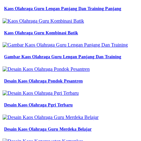
seragam
Kaos Olahraga Guru Lengan Panjang Dan Training Panjang
kerja
di
medan
produsen
Kaos Olahraga Guru Kombinasi Batik
baju
seragam
kerja
medium
kemeja
Gambar Kaos Olahraga Guru Lengan Panjang Dan Training
seragam
kerja
cara
membuat
Desain Kaos Olahraga Pondok Pesantren
desain
baju
di
photoshop
Desain Kaos Olahraga Pgri Terbaru
Isi
Almet
-
Desain Kaos Olahraga Guru Merdeka Belajar
Batik
Seragam
Kerja