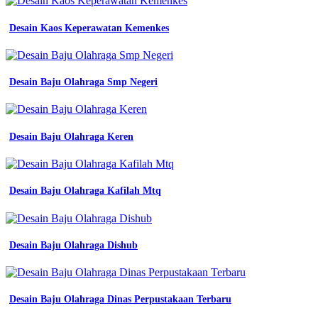
Bidan
-
Desain Kaos Keperawatan Kemenkes
Model
Baju
Olahraga
Smp
Desain Baju Olahraga Smp Negeri
-
Seragam
Kerja
Wanita
Desain Baju Olahraga Keren
Hijab
-
Kaos
Dalaman
Jas
Desain Baju Olahraga Kafilah Mtq
-
Warna
Kain
Pdh
Desain Baju Olahraga Dishub
-
Baju
Seragam
Kerja
Desain Baju Olahraga Dinas Perpustakaan Terbaru
Wanita