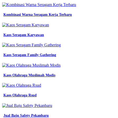
lapangan
seragam
seragam
Kombinasi Warna Seragam Kerja Terbaru
baju
kerja
Seragam
almamater
Kaos Seragam Karyawan
sma
model
seragam
kerja
wanita
Kaos Seragam Family Gathering
bank
kantor
wanita
simple
Kaos Olahraga Muslimah Modis
outer
bolero
wanita
batik
Kaos Olahraga Rsud
cardigan
jumbo
lazada
template
Jual Baju Safety Pekanbaru
siap