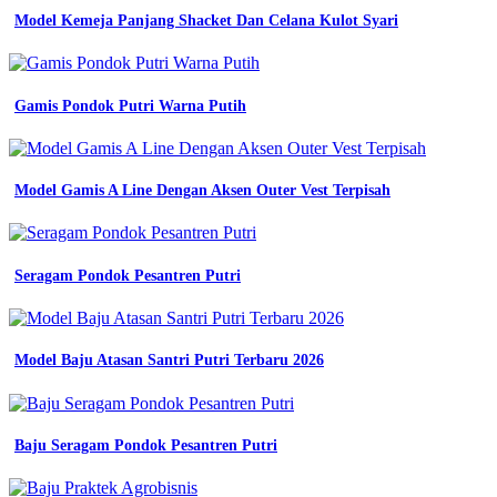
pengadaan
Model Kemeja Panjang Shacket Dan Celana Kulot Syari
seragam
kerja
seragam
lapangan
Gamis Pondok Putri Warna Putih
kemeja
putih
kantor
kerja
pdh
Model Gamis A Line Dengan Aksen Outer Vest Terpisah
pns
contoh
baju
seragam
Seragam Pondok Pesantren Putri
kerja
lengkap
dengan
gambar
Model Baju Atasan Santri Putri Terbaru 2026
desain
baju
seragam
kerja
Baju Seragam Pondok Pesantren Putri
berdasarkan
Seragam
Almamater