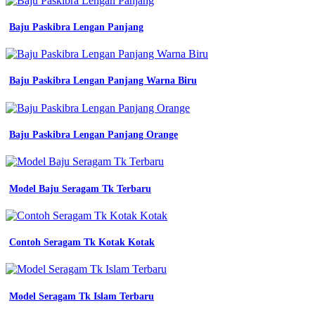
ready
stock
Baju Paskibra Lengan Panjang
shopee
indonesia
baju
seragam
Baju Paskibra Lengan Panjang Warna Biru
kerja
lapangan
dalchaebi
jual
baju
Baju Paskibra Lengan Panjang Orange
kerja
safety
seragam
wearpack
Model Baju Seragam Tk Terbaru
lapangan
wearpack
coverall
safety
Contoh Seragam Tk Kotak Kotak
baju
seragam
jual
baju
Model Seragam Tk Islam Terbaru
seragam
kerja