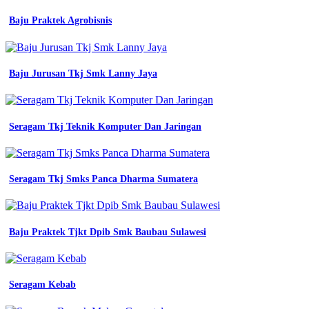
Smp
Baju Praktek Agrobisnis
fungsinya
konveksi
semarang
seragam
Baju Jurusan Tkj Smk Lanny Jaya
baju
kerja
pt
rbs
Seragam Tkj Teknik Komputer Dan Jaringan
kalimantan
bapelright
konveksi
jual
Seragam Tkj Smks Panca Dharma Sumatera
seragam
dinas
kerja
kemeja
pdh
Baju Praktek Tjkt Dpib Smk Baubau Sulawesi
seragam
baju
bumn
desain
Seragam Kebab
baju
pdh