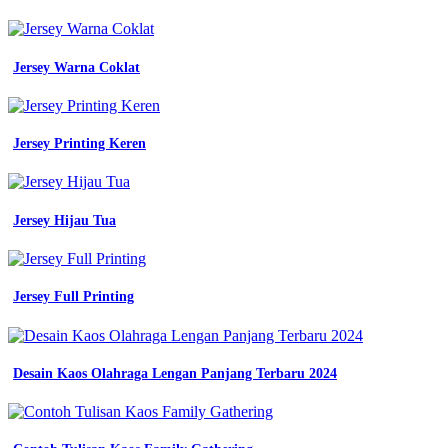
pakai
contoh
desain
baju
Jersey Warna Coklat
seragam
kerja
wanita
inilah
Jersey Printing Keren
baju
kantor
yang
simple
Jersey Hijau Tua
lengkap
seragam
5
desain
Jersey Full Printing
seragam
kerja
Buat
Desain Kaos Olahraga Lengan Panjang Terbaru 2024
Jersey
Satuan
Seragam