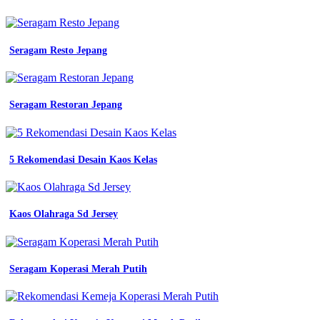
promo
promo
wearpack
safety
Seragam Resto Jepang
baju
kerja
seragam
kerja
Seragam Restoran Jepang
imj
full
cotton
scot
5 Rekomendasi Desain Kaos Kelas
3m
biru
benhur
konveksi
baju
Kaos Olahraga Sd Jersey
batik
kerja
konveksi
seragam
Seragam Koperasi Merah Putih
batik
mitra
pengadaan
seragam