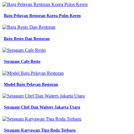
seragam
baju
Motif
Baju Pelayan Restoran Korea Polos Keren
Seragam
Kerja
kerja
terbaik
Baju Resto Dan Restoran
di
surabaya
tribun
jualbeli
Seragam Cafe Resto
jual
seragam
dinas
kerja
Model Baju Pelayan Restoran
kemeja
pdh
seragam
baju
bumn
Seragam Chef Dan Waiters Jakarta Utara
untuk
indonesia
warna
navy
Seragam Karyawan Tiga Roda Terbaru
biru