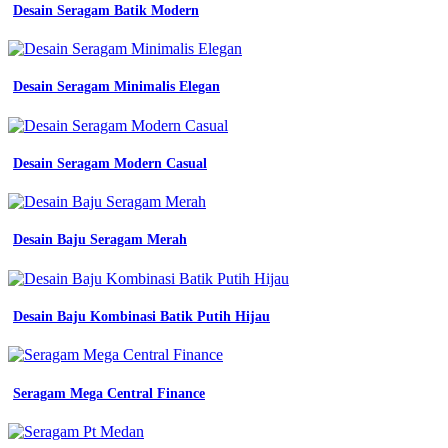
katalog
Desain Seragam Batik Modern
desain
seragam
kerja
keren
Desain Seragam Minimalis Elegan
terbaru
dan
kekinian
baju
seragam
Desain Seragam Modern Casual
kerja
seragam
jual
baju
Desain Baju Seragam Merah
Seragam
Almamater
Desain Baju Kombinasi Batik Putih Hijau
Smk
Seragam
Baju
Seragam Mega Central Finance
Kerja