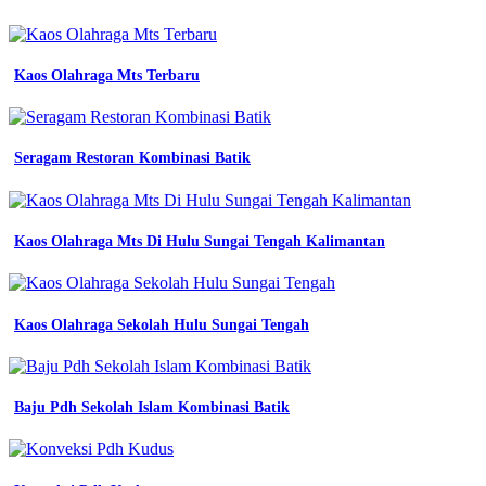
dengan
harga
kompetitif
sejarah
Kaos Olahraga Mts Terbaru
seragam
pekerja
pabrik
dari
Seragam Restoran Kombinasi Batik
baju
kerja
kasar
ke
Kaos Olahraga Mts Di Hulu Sungai Tengah Kalimantan
smart
workwear
kombinasi
warna
seragam
Kaos Olahraga Sekolah Hulu Sungai Tengah
kerja
konveksi
seragam
jual
Baju Pdh Sekolah Islam Kombinasi Batik
baju
mitsubishi
kemeja
kantor