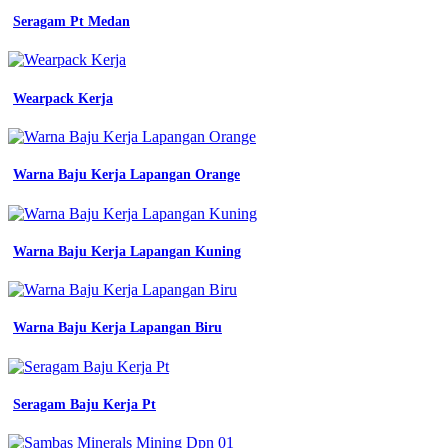
seragam
Seragam Pt Medan
kerja
terbaru
dan
harga
murah
Wearpack Kerja
100
kumpulan
seragam
kerja
Warna Baju Kerja Lapangan Orange
jas
laboratorium
berfungsi
untuk
Warna Baju Kerja Lapangan Kuning
lapangan
keren
terbaru
bisa
Warna Baju Kerja Lapangan Biru
untuk
referensi
artofit
contoh
baju
Seragam Baju Kerja Pt
seragam
kerja