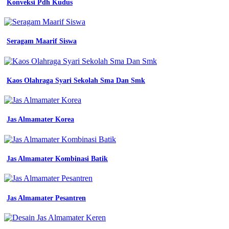
Konveksi Pdh Kudus
Seragam
Apa
Seragam Maarif Siswa
Seragam
Baju
Kerja
Kaos Olahraga Syari Sekolah Sma Dan Smk
formal
casual
kemeja
Jas Almamater Korea
seragam
kerja
mitsubishi
dealer
Jas Almamater Kombinasi Batik
showroom
wearpack
kerja
Pesan
seragam
Jas Almamater Pesantren
kerja
bahan
jas