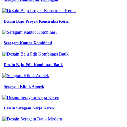
keren
dan
kekinian
jual
Desain Baju Proyek Konstruksi Keren
baju
seragam
kerja
terbaru
Seragam Kantor Kombinasi
dan
harga
murah
tips
Desain Baju Pdh Kombinasi Batik
membuat
baju
kerja
tambang
supplier
Seragam Klinik Apotek
seragam
tambang
seragam
kerja
Desain Seragam Kerja Keren
seragam
kerja
150