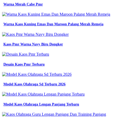
pria
Warna Merah Cabe Pmr
lengan
pendek
drill
baju
Warna Kaos Kuning Emas Dan Maroon Palang Merah Remeja
atasan
seragam
pdh
kemeja
Kaos Pmr Warna Navy Biru Dongker
jual
baju
kemeja
pdl
Desain Kaos Pmr Terbaru
pdh
lapangan
lengan
panjang
pakaian
Model Kaos Olahraga Sd Terbaru 2026
atasan
seragam
pria
wanita
Model Kaos Olahraga Lengan Panjang Terbaru
premium
produsen
baju