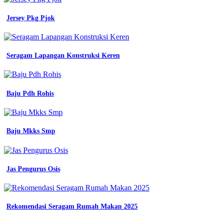
kantor
modern
Jersey Pkg Pjok
perusahaan
kemeja
kerja
panjang
Seragam Lapangan Konstruksi Keren
resmi
kontemporer
jual
baju
batik
Baju Pdh Rohis
untuk
seragam
kantor
seragam
Baju Mkks Smp
kerja
perusahaan
motif
modern
Jas Pengurus Osis
warna
merah
harga
baju
seragam
Rekomendasi Seragam Rumah Makan 2025
kerja