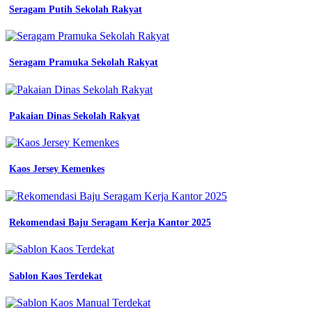
kemeja
Seragam Putih Sekolah Rakyat
perusahaan
mitra
pengadaan
seragam
Seragam Pramuka Sekolah Rakyat
no
1
di
indonesia
katalog
Pakaian Dinas Sekolah Rakyat
model
seragam
kerja
terbaru
Kaos Jersey Kemenkes
Baju
Lengan
Panjang
Rekomendasi Baju Seragam Kerja Kantor 2025
Lapangan
seragam
Sablon Kaos Terdekat
almamater
sd
seragam