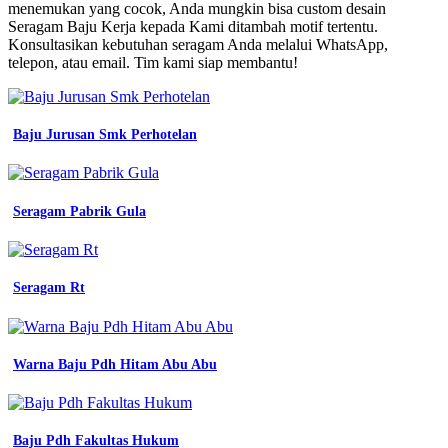
Pengajuan
menemukan yang cocok, Anda mungkin bisa custom desain
Seragam
Seragam Baju Kerja kepada Kami ditambah motif tertentu.
Kerja
Konsultasikan kebutuhan seragam Anda melalui WhatsApp,
baju
telepon, atau email. Tim kami siap membantu!
seragam
kerja
yang
nyaman
Baju Jurusan Smk Perhotelan
dan
keren
konveksi
semarang
Seragam Pabrik Gula
konveksi
mentahan
jersey
printing
Seragam Rt
motif
baju
seragam
kerja
Warna Baju Pdh Hitam Abu Abu
baju
seragam
kerja
berkualitas
tinggi
Baju Pdh Fakultas Hukum