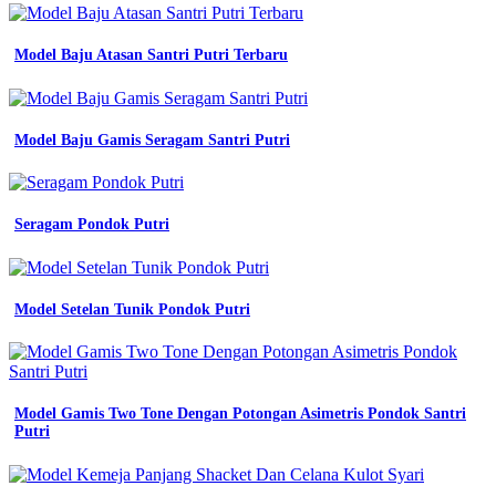
terbaru
dan
harga
Model Baju Atasan Santri Putri Terbaru
murah
baju
seragam
kerja
Model Baju Gamis Seragam Santri Putri
lapangan
dalchaebi
Baju
Seragam Pondok Putri
Pdl
Lapangan
konveksi
seragam
baju
Model Setelan Tunik Pondok Putri
kerja
jual
kemeja
seragam
kantor
Model Gamis Two Tone Dengan Potongan Asimetris Pondok Santri
seragam
Putri
kerja
Seragam
almet