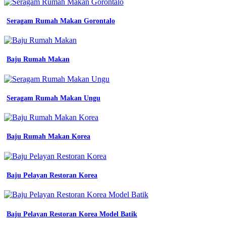
merah
maroon
Seragam Rumah Makan Gorontalo
model
seragam
kerja
wanita
Baju Rumah Makan
berjilbab
warna
navy
biru
dongker
Seragam Rumah Makan Ungu
putih
lengan
baju
kerja
Baju Rumah Makan Korea
pria
proyek
konveksi
seragam
Baju Pelayan Restoran Korea
41
desain
baju
seragam
Baju Pelayan Restoran Korea Model Batik
hadroh
konveksi