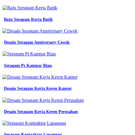
dongker
contoh
baju
Baju Seragam Kerja Batik
seragam
kerja
yang
nyaman
Desain Seragam Anniversary Cewek
dan
keren
konveksi
Baju
Seragam Pt Kampar Riau
Pdh
Bagus
semarang
23
Desain Seragam Kerja Keren Kantor
desain
kemeja
seragam
baju
Desain Seragam Kerja Keren Perusahan
kerja
pdh
kantor
komunitas
organisasi
Seragam Kontraktor Lapangan