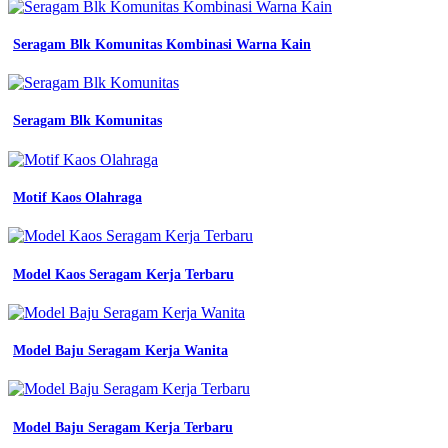
baju
seragam
Seragam Blk Komunitas Kombinasi Warna Kain
kerja
lapangan
Jersey
Futsal
Seragam Blk Komunitas
Printing
Warna
Biru
3
Motif Kaos Olahraga
model
terbaru
bapelright
baju
Model Kaos Seragam Kerja Terbaru
seragam
kerja
kemeja
seragam
kerja
Model Baju Seragam Kerja Wanita
seragam
kantor
seragam
lapangan
Model Baju Seragam Kerja Terbaru
kemeja