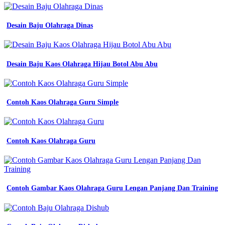
Lengan
Panjang
-
Desain Baju Olahraga Dinas
Pramuka
Pdh
Lengkap
-
Konveksi
Desain Baju Kaos Olahraga Hijau Botol Abu Abu
Baju
Olahraga
Jakarta
-
Contoh Kaos Olahraga Guru Simple
Toko
Alat-
alat
Olahraga
Contoh Kaos Olahraga Guru
Lob
Kota
Salatiga,
Jawa
Tengah
Contoh Gambar Kaos Olahraga Guru Lengan Panjang Dan Training
-
Desain
Kaos
Olahraga