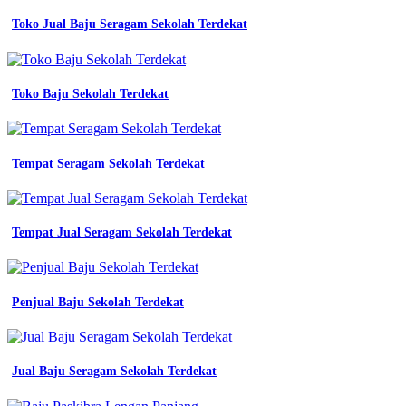
seragam
Toko Jual Baju Seragam Sekolah Terdekat
kerja
dalchaebi
jual
baju
seragam
Toko Baju Sekolah Terdekat
seragam
anak
smk
Tempat Seragam Sekolah Terdekat
Peraturan
Seragam
Kerja
Tempat Jual Seragam Sekolah Terdekat
jersey
futsal
printing
warna
Penjual Baju Sekolah Terdekat
biru
kerja
kantor
organisasi
Jual Baju Seragam Sekolah Terdekat
bengkel
premium