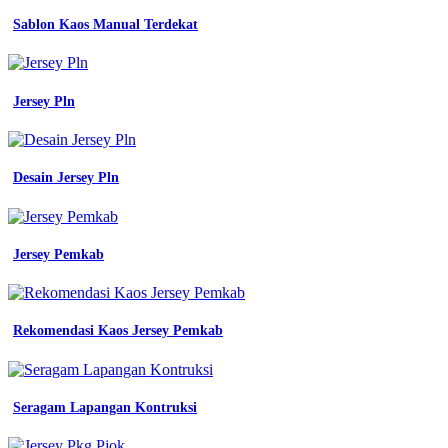
kerja
lapangan
Sablon Kaos Manual Terdekat
archives
seragam
kerja
kantor
Jersey Pln
terbaru
jual
baju
batik
Desain Jersey Pln
seragam
untuk
pria
wanita
Jersey Pemkab
modern
kerja
di
kantor
perusahaan
Rekomendasi Kaos Jersey Pemkab
kemeja
blouse
jual
baju
Seragam Lapangan Kontruksi
seragam
batik