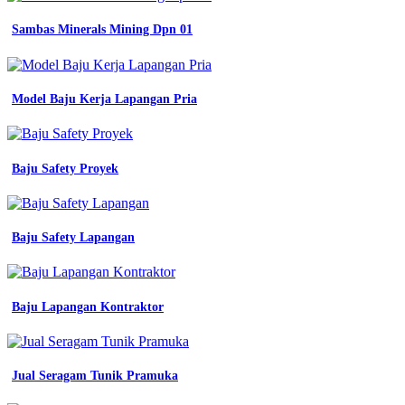
lengkap
dengan
Sambas Minerals Mining Dpn 01
gambar
jual
baju
seragam
Model Baju Kerja Lapangan Pria
kerja
terbaru
dan
harga
Baju Safety Proyek
murah
41
desain
baju
seragam
Baju Safety Lapangan
kantor
inspirasi
baru
43
Baju Lapangan Kontraktor
baju
seragam
batik
kerja
Jual Seragam Tunik Pramuka
inspirasi
terkini