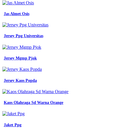
konveksi
toko
abi
Jas Almet Osis
jual
wearpack
safety
atasan
Jersey Ppg Universitas
seragam
kerja
proyek
kemeja
Jersey Mgmp Pjok
safety
warna
biru
dongker
polos
Jersey Kaos Popda
baju
50
contoh
seragam
Kaos Olahraga Sd Warna Orange
baznas
kemeja
kerja
lapangan
Jaket Ppg
perusahaan