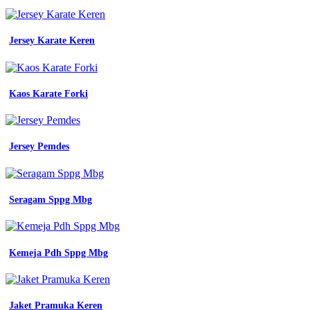
baju
seragam
kerja
Jersey Karate Keren
desain
seragam
kerja
zenex
konveksi
Kaos Karate Forki
19
info
penting
desain
Jersey Pemdes
baju
kemeja
kerja
baju
Seragam Sppg Mbg
seragam
kerja
pria
dan
Kemeja Pdh Sppg Mbg
wanita
model
terbaru
desain
keren
Jaket Pramuka Keren