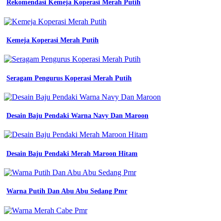
Rekomendasi Kemeja Koperasi Merah Putih
no
1
di
indonesia
Kemeja Koperasi Merah Putih
pesan
batik
seragam
kantor
di
Seragam Pengurus Koperasi Merah Putih
rumahjahit
baju
batik
kerja
Desain Baju Pendaki Warna Navy Dan Maroon
mitra
pengadaan
seragam
no
Desain Baju Pendaki Merah Maroon Hitam
1
di
jual
seragam
Warna Putih Dan Abu Abu Sedang Pmr
baju
kerja
hitam
kemeja