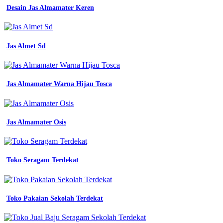
almamater
Desain Jas Almamater Keren
atasan
kemeja
safety
k3
Jas Almet Sd
baju
proyek
seragam
kerja
Jas Almamater Warna Hijau Tosca
pria
warna
merah
polos
jual
Jas Almamater Osis
baju
seragam
kerja
lapangan
Toko Seragam Terdekat
costum
logo
modern
shopee
Toko Pakaian Sekolah Terdekat
indonesia
contoh
baju