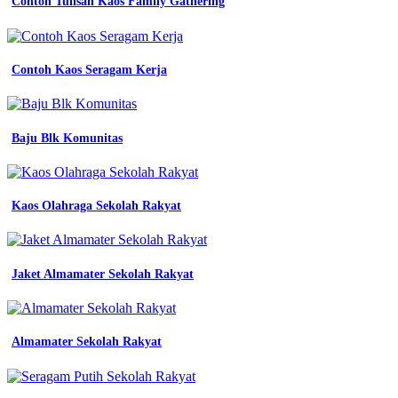
Contoh Tulisan Kaos Family Gathering
Baju
Kerja
Contoh Kaos Seragam Kerja
keren
captain
konveksi
seragam
Baju Blk Komunitas
kerja
baju
kerja
mekanik
Kaos Olahraga Sekolah Rakyat
wearpack
safety
terusan
werpak
size
Jaket Almamater Sekolah Rakyat
4xl
orange
biru
konveksi
Almamater Sekolah Rakyat
seragam
pegawai
konveksi