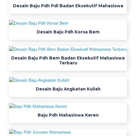
Desain Baju Pdh Pdl Badan Eksekutif Mahasiswa
a
n
p
a
Desain Baju Pdh Korsa Bem
n
j
a
n
Desain Baju Pdh Bem Badan Eksekutif Mahasiswa
Terbaru
g
b
a
j
Desain Baju Angkatan Kuliah
u
k
e
Baju Pdh Mahasiswa Keren
r
a
h