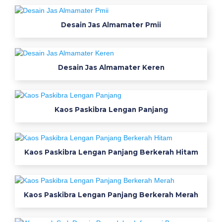
n
v
Desain Jas Almamater Pmii
e
k
s
i
Desain Jas Almamater Keren
d
e
s
Kaos Paskibra Lengan Panjang
a
i
n
k
Kaos Paskibra Lengan Panjang Berkerah Hitam
a
o
s
k
Kaos Paskibra Lengan Panjang Berkerah Merah
e
r