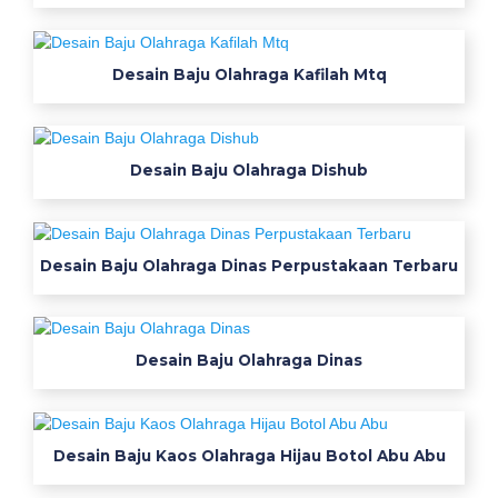
c
o
n
Desain Baju Olahraga Kafilah Mtq
t
o
h
d
Desain Baju Olahraga Dishub
e
s
a
Desain Baju Olahraga Dinas Perpustakaan Terbaru
i
n
k
a
Desain Baju Olahraga Dinas
o
s
D
Desain Baju Kaos Olahraga Hijau Botol Abu Abu
e
s