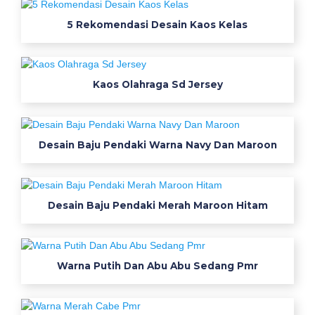
a
s
5 Rekomendasi Desain Kaos Kelas
S
m
Kaos Olahraga Sd Jersey
k
D
Desain Baju Pendaki Warna Navy Dan Maroon
e
s
Desain Baju Pendaki Merah Maroon Hitam
a
i
n
Warna Putih Dan Abu Abu Sedang Pmr
K