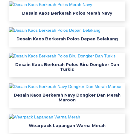
a
Desain Kaos Berkerah Polos Merah Navy
i
n
k
a
Desain Kaos Berkerah Polos Depan Belakang
o
s
l
e
Desain Kaos Berkerah Polos Biru Dongker Dan
Turkis
n
g
a
n
Desain Kaos Berkerah Navy Dongker Dan Merah
p
Maroon
a
n
j
Wearpack Lapangan Warna Merah
a