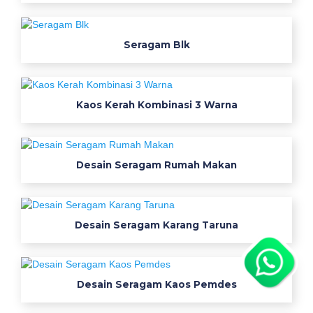
o
s
Seragam Blk
k
e
l
a
Kaos Kerah Kombinasi 3 Warna
s
s
d
Desain Seragam Rumah Makan
D
e
s
Desain Seragam Karang Taruna
a
i
Desain Seragam Kaos Pemdes
n