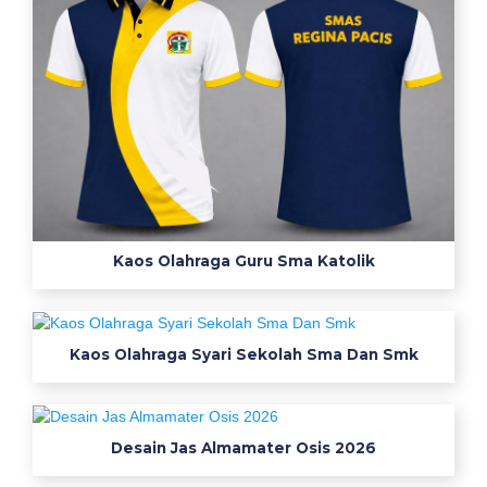
u
k
s
e
r
a
g
a
m
s
Kaos Olahraga Guru Sma Katolik
a
r
j
Kaos Olahraga Syari Sekolah Sma Dan Smk
a
n
a
k
Desain Jas Almamater Osis 2026
o