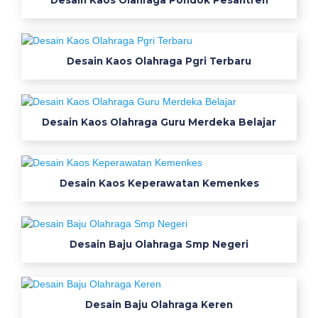
Desain Kaos Olahraga Pondok Pesantren
e
n
g
Desain Kaos Olahraga Pgri Terbaru
a
n
p
a
Desain Kaos Olahraga Guru Merdeka Belajar
n
j
a
Desain Kaos Keperawatan Kemenkes
n
g
p
e
Desain Baju Olahraga Smp Negeri
n
d
e
k
Desain Baju Olahraga Keren