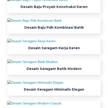
m
Desain Baju Proyek Konstruksi Keren
b
a
r
Desain Baju Pdh Kombinasi Batik
1
0
d
e
Desain Seragam Kerja Keren
s
a
i
Desain Seragam Batik Modern
n
k
a
o
Desain Seragam Minimalis Elegan
s
k
e