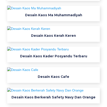
a
k
a
Desain Kaos Ma Muhammadiyah
o
s
i
Desain Kaos Kerah Keren
d
k
a
o
Desain Kaos Kader Posyandu Terbaru
s
k
e
Desain Kaos Cafe
r
a
h
d
Desain Kaos Berkerah Safety Navy Dan Orange
e
s