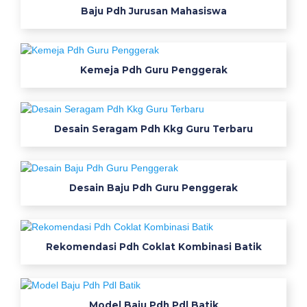
p
Baju Pdh Jurusan Mahasiswa
o
l
o
s
Kemeja Pdh Guru Penggerak
h
i
r
Desain Seragam Pdh Kkg Guru Terbaru
t
p
r
e
Desain Baju Pdh Guru Penggerak
m
i
u
Rekomendasi Pdh Coklat Kombinasi Batik
m
g
r
a
Model Baju Pdh Pdl Batik