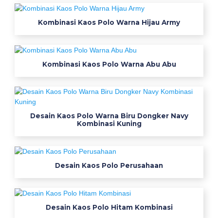
e
n
Kombinasi Kaos Polo Warna Hijau Army
d
i
d
a
Kombinasi Kaos Polo Warna Abu Abu
n
s
t
y
Desain Kaos Polo Warna Biru Dongker Navy
l
Kombinasi Kuning
i
s
h
Desain Kaos Polo Perusahaan
d
i
t
o
Desain Kaos Polo Hitam Kombinasi
w