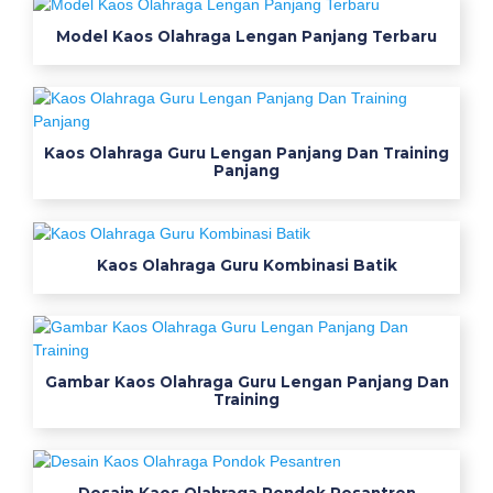
n
Model Kaos Olahraga Lengan Panjang Terbaru
t
u
k
s
e
Kaos Olahraga Guru Lengan Panjang Dan Training
Panjang
r
a
g
a
Kaos Olahraga Guru Kombinasi Batik
m
t
e
r
Gambar Kaos Olahraga Guru Lengan Panjang Dan
b
Training
a
r
u
l