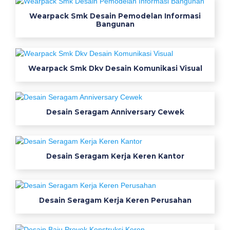
a
Wearpack Smk Desain Pemodelan Informasi
h
Bangunan
v
e
c
Wearpack Smk Dkv Desain Komunikasi Visual
t
o
r
5
Desain Seragam Anniversary Cewek
7
k
o
l
Desain Seragam Kerja Keren Kantor
e
k
s
Desain Seragam Kerja Keren Perusahan
i
g
a