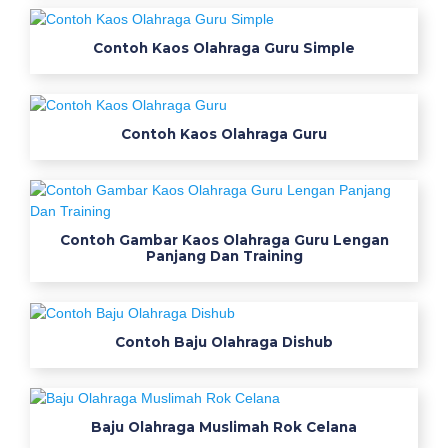
a
i
Contoh Kaos Olahraga Guru Simple
n
k
a
o
Contoh Kaos Olahraga Guru
s
f
a
m
Contoh Gambar Kaos Olahraga Guru Lengan
g
Panjang Dan Training
a
t
h
Contoh Baju Olahraga Dishub
b
a
j
u
Baju Olahraga Muslimah Rok Celana
p