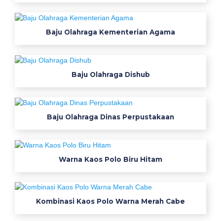
d
h
Baju Olahraga Kementerian Agama
w
a
r
n
Baju Olahraga Dishub
a
k
e
r
Baju Olahraga Dinas Perpustakaan
a
h
y
Warna Kaos Polo Biru Hitam
a
n
g
t
Kombinasi Kaos Polo Warna Merah Cabe
r