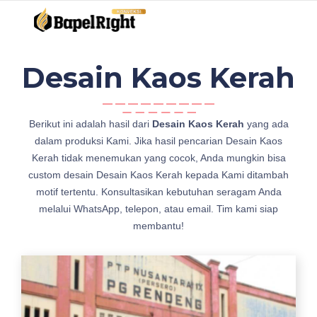
Desain Kaos Kerah
h
Berikut ini adalah hasil dari
Desain Kaos Kerah
yang ada
a
dalam produksi Kami. Jika hasil pencarian Desain Kaos
l
Kerah tidak menemukan yang cocok, Anda mungkin bisa
a
custom desain Desain Kaos Kerah kepada Kami ditambah
m
motif tertentu. Konsultasikan kebutuhan seragam Anda
a
melalui WhatsApp, telepon, atau email. Tim kami siap
n
membantu!
D
e
s
a
i