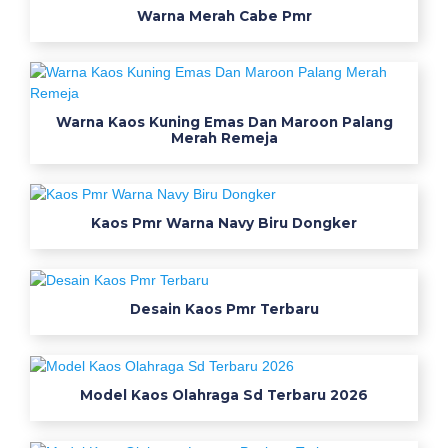
a
Warna Merah Cabe Pmr
o
s
K
Warna Kaos Kuning Emas Dan Maroon Palang
Merah Remeja
e
r
Kaos Pmr Warna Navy Biru Dongker
a
h
Desain Kaos Pmr Terbaru
k
e
r
a
Model Kaos Olahraga Sd Terbaru 2026
h
u