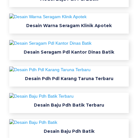
t
i
s
Desain Warna Seragam Klinik Apotek
c
u
s
t
Desain Seragam Pdl Kantor Dinas Batik
o
m
3
0
Desain Pdh Pdl Karang Taruna Terbaru
d
e
s
Desain Baju Pdh Batik Terbaru
a
i
n
k
Desain Baju Pdh Batik
a