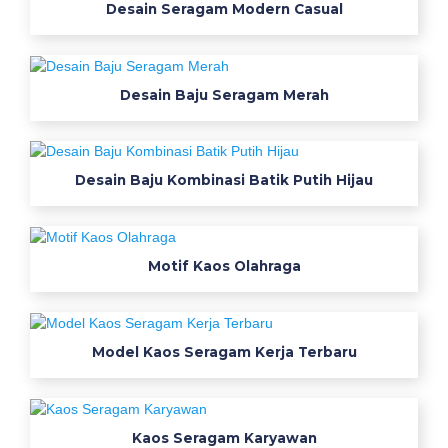
r
Desain Seragam Modern Casual
a
h
u
Desain Baju Seragam Merah
n
t
u
k
Desain Baju Kombinasi Batik Putih Hijau
s
e
r
Motif Kaos Olahraga
a
g
a
m
Model Kaos Seragam Kerja Terbaru
t
e
r
b
Kaos Seragam Karyawan