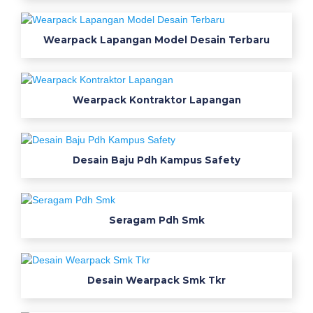
n
g
b
Wearpack Lapangan Model Desain Terbaru
e
r
k
Wearpack Kontraktor Lapangan
e
r
a
h
Desain Baju Pdh Kampus Safety
5
8
k
Seragam Pdh Smk
o
l
e
k
Desain Wearpack Smk Tkr
s
i