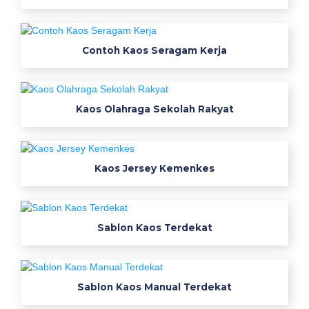
d
e
k
Contoh Kaos Seragam Kerja
1
0
d
Kaos Olahraga Sekolah Rakyat
e
s
a
i
Kaos Jersey Kemenkes
n
k
a
Sablon Kaos Terdekat
o
s
D
Sablon Kaos Manual Terdekat
e