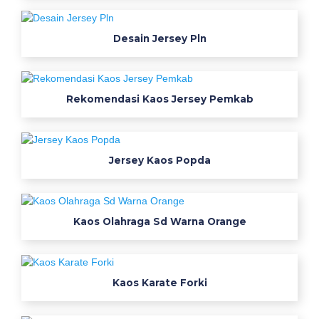
s
Desain Jersey Pln
a
i
n
Rekomendasi Kaos Jersey Pemkab
K
a
Jersey Kaos Popda
o
s
Kaos Olahraga Sd Warna Orange
K
e
Kaos Karate Forki
l