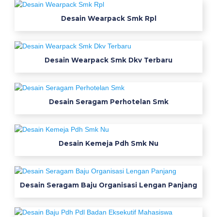
g
a
Desain Wearpack Smk Rpl
m
b
a
Desain Wearpack Smk Dkv Terbaru
r
k
a
o
Desain Seragam Perhotelan Smk
s
k
e
Desain Kemeja Pdh Smk Nu
r
a
h
l
Desain Seragam Baju Organisasi Lengan Panjang
e
n
g