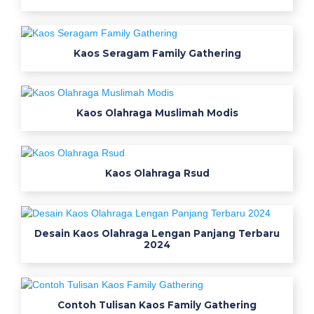
a
r
u
Kaos Seragam Family Gathering
l
e
n
g
Kaos Olahraga Muslimah Modis
a
n
p
Kaos Olahraga Rsud
a
n
j
a
Desain Kaos Olahraga Lengan Panjang Terbaru
2024
n
g
p
e
Contoh Tulisan Kaos Family Gathering
n