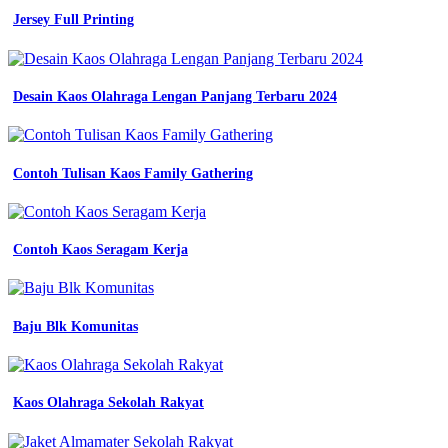
medium
jual
Jersey Full Printing
baju
seragam
kerja
terbaru
Desain Kaos Olahraga Lengan Panjang Terbaru 2024
dan
harga
murah
jual
Contoh Tulisan Kaos Family Gathering
baju
seragam
kerja
terbaru
Contoh Kaos Seragam Kerja
dan
harga
Gambar
Baju Blk Komunitas
Seragam
Batik
Sd
Kaos Olahraga Sekolah Rakyat
Jual
Baju