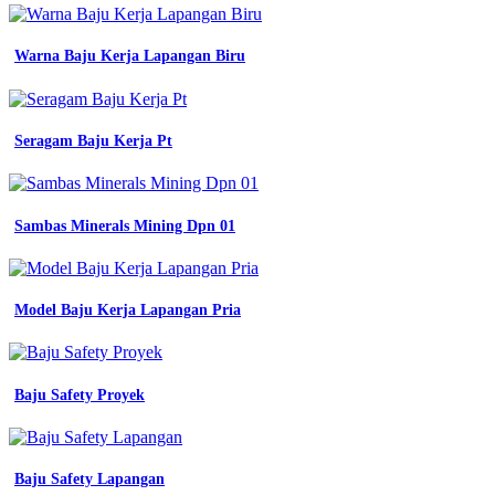
seragam
perawat
xl
Warna Baju Kerja Lapangan Biru
kota
medan
dentisia
tokopedia
Seragam Baju Kerja Pt
jual
baju
baju
seragam
Sambas Minerals Mining Dpn 01
kerja
pns
seragam
kerja
Model Baju Kerja Lapangan Pria
terbaru
dan
harga
murah
jual
Baju Safety Proyek
baju
seragam
kerja
terbaru
Baju Safety Lapangan
dan