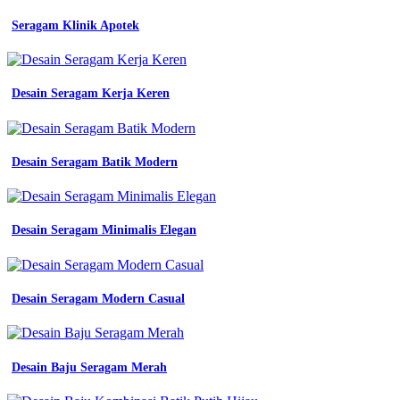
m
Seragam Klinik Apotek
l
xl
xxl
biru
bca
Desain Seragam Kerja Keren
kota
medan
jual
baju
Desain Seragam Batik Modern
seragam
kerja
kemeja
kerta
Desain Seragam Minimalis Elegan
seragam
karyawan
seragam
ob
Desain Seragam Modern Casual
pt
shopee
indonesia
contoh
baju
Desain Baju Seragam Merah
seragam
kerja