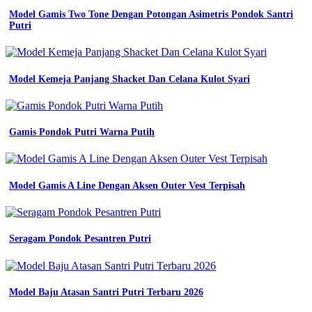
Siswa
Model Gamis Two Tone Dengan Potongan Asimetris Pondok Santri
jual
Putri
baju
seragam
kerja
lapangan
costum
Model Kemeja Panjang Shacket Dan Celana Kulot Syari
logo
modern
shopee
indonesia
Gamis Pondok Putri Warna Putih
Jual
baju
pdh
terdekat
Model Gamis A Line Dengan Aksen Outer Vest Terpisah
jaket
seragam
kerja
bahan
Seragam Pondok Pesantren Putri
tebal
wa
0815
3317
6886
Model Baju Atasan Santri Putri Terbaru 2026
konveksi