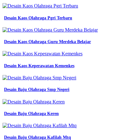
0822
4541
3332
Desain Kaos Olahraga Pgri Terbaru
terlaris
jual
seragam
kantor
Desain Kaos Olahraga Guru Merdeka Belajar
jakarta
jual
baju
seragam
Desain Kaos Keperawatan Kemenkes
kerja
safety
merah
baju
atasan
Desain Baju Olahraga Smp Negeri
kerja
safety
logo
k3
Desain Baju Olahraga Keren
biru
dongker
m
spesialis
Desain Baju Olahraga Kafilah Mtq
seragam