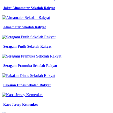
Seragam
Jaket Almamater Sekolah Rakyat
Kerja
Di
Medan
Almamater Sekolah Rakyat
murah
jual
Seragam Putih Sekolah Rakyat
baju
seragam
kerja
terbaru
dan
Seragam Pramuka Sekolah Rakyat
harga
murah
konveksi
seragam
Pakaian Dinas Sekolah Rakyat
kerja
lapangan
di
sidoarjo
Kaos Jersey Kemenkes
tribun
jualbeli