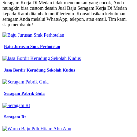
Kain
Seragam Kerja Di Medan tidak menemukan yang cocok, Anda
Untuk
mungkin bisa custom desain Jual Baju Seragam Kerja Di Medan
Seragam
kepada Kami ditambah motif tertentu. Konsultasikan kebutuhan
Kerja
seragam Anda melalui WhatsApp, telepon, atau email. Tim kami
baju
siap membantu!
seragam
kerja
di
medan
Baju Jurusan Smk Perhotelan
tribun
jualbeli
toko
seragam
Jasa Bordir Kerudung Sekolah Kudus
kerja
jasket
santri
putri
Seragam Pabrik Gula
jahit
seragam
kerja
di
Seragam Rt
medan
wa
62
822