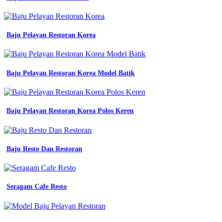
drill
pabrik
jasa
jahit
Baju Pelayan Restoran Korea
wa
0811
6228
110
Baju Pelayan Restoran Korea Model Batik
jasa
jahit
baju
seragam
Baju Pelayan Restoran Korea Polos Keren
dinas
di
medan
Jahit
Seragam
Baju Resto Dan Restoran
Kerja
Murah
gaharu
hsb
Seragam Cafe Resto
yatim
kombinasi
warna
seragam