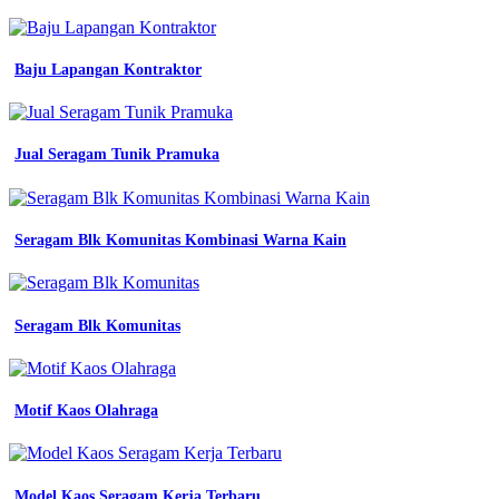
harga
murah
jual
Baju Lapangan Kontraktor
baju
seragam
kerja
terbaru
Jual Seragam Tunik Pramuka
dan
harga
murah
jual
baju
Seragam Blk Komunitas Kombinasi Warna Kain
seragam
kerja
terbaru
dan
Seragam Blk Komunitas
harga
murah
jual
seragam
Motif Kaos Olahraga
kerja
kantor
terbaik
wonogiri
Model Kaos Seragam Kerja Terbaru
16