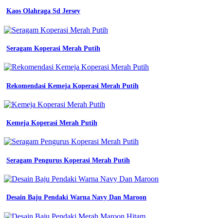
zenex
Kaos Olahraga Sd Jersey
konveksi
jual
baju
seragam
kerja
Seragam Koperasi Merah Putih
terbaru
dan
harga
murah
Rekomendasi Kemeja Koperasi Merah Putih
dingin
wa
0815
3317
Kemeja Koperasi Merah Putih
6886
baju
seragam
sekolah
Seragam Pengurus Koperasi Merah Putih
cv
zulfi
by
jual
baju
Desain Baju Pendaki Warna Navy Dan Maroon
pdh
medan