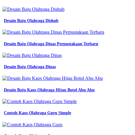
kerja
di
tangerang
Desain Baju Olahraga Dishub
kotabi
085771062589
baju
seragam
kerja
Desain Baju Olahraga Dinas Perpustakaan Terbaru
kemeja
seragam
kerja
seragam
Desain Baju Olahraga Dinas
kantor
seragam
lapangan
kemeja
Desain Baju Kaos Olahraga Hijau Botol Abu Abu
lapangan
seragam
jual
baju
Contoh Kaos Olahraga Guru Simple
seragam
kerja
merah
tyt