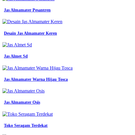
seragam
kerja
Jas Almamater Pesantren
terbaru
Jelaskan
aturan
pakaian
seragam
Desain Jas Almamater Keren
kerja
brainly
jersey
printing
Jas Almet Sd
depok
dan
harga
murah
Jas Almamater Warna Hijau Tosca
jual
baju
seragam
kerja
Jas Almamater Osis
pria
dan
wanita
warna
biru
Toko Seragam Terdekat
dongker