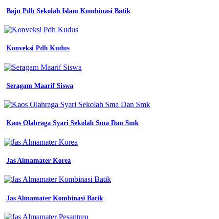
Baju Pdh Sekolah Islam Kombinasi Batik
Jual
Baju
Seragam
Konveksi Pdh Kudus
Kerja
Jual
Baju
Seragam Maarif Siswa
Seragam
Kerja
Di
Kaos Olahraga Syari Sekolah Sma Dan Smk
Medan
proyek
Jas Almamater Korea
kota
medan
link
teknik
Jas Almamater Kombinasi Batik
jual
baju