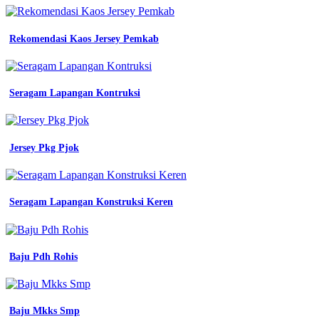
medan
dan
melayani
Rekomendasi Kaos Jersey Pemkab
kota
kota
provinsi
di
indonesia
Seragam Lapangan Kontruksi
jual
wearpack
murah
telp
Jersey Pkg Pjok
hp
jasa
pembuatan
baju
Seragam Lapangan Konstruksi Keren
kerja
kantor
murah
cari
Baju Pdh Rohis
konveksi
baju
seragam
kantor
di
Baju Mkks Smp