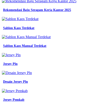
jual
baju
Rekomendasi Baju Seragam Kerja Kantor 2025
seragam
kerja
lapangan
pdl
jakarta
Sablon Kaos Terdekat
utara
pramesti
kirana
garmindo
Sablon Kaos Manual Terdekat
seragam
kerja
harga
seragam
Jersey Pln
kerja
pabrik
Seragam
Desain Jersey Pln
Blk
jual
baju
Jersey Pemkab
olahraga