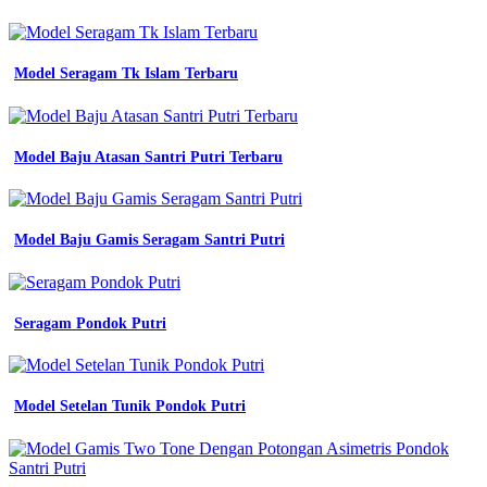
langsung
dari
konveksi
di
Model Seragam Tk Islam Terbaru
cari
agen
jual
baju
Model Baju Atasan Santri Putri Terbaru
seragam
sekolah
sd
smp
sma
Model Baju Gamis Seragam Santri Putri
konveksi
seragam
kerja
di
Seragam Pondok Putri
kota
medan
intan
bordir
Model Setelan Tunik Pondok Putri
medan
Kaos
Olahraga