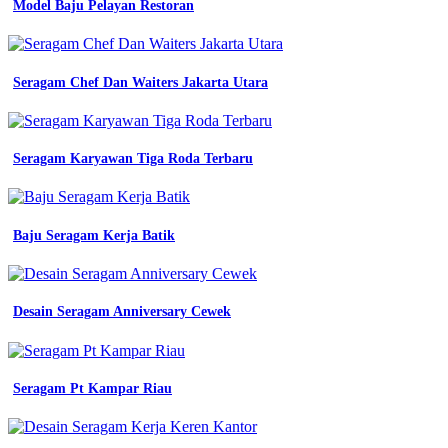
Model Baju Pelayan Restoran
kerja
konveksi
seragam
jual
Seragam Chef Dan Waiters Jakarta Utara
baju
seragam
kerja
konveksi
toko
Seragam Karyawan Tiga Roda Terbaru
abi
jual
baju
seragam
Baju Seragam Kerja Batik
kerja
safety
k3
kota
Desain Seragam Anniversary Cewek
medan
ajdal
tokopedia
jual
Seragam Pt Kampar Riau
baju
seragam
kerja