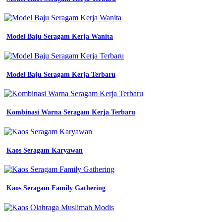
inspirasi
populer
seragam
Model Baju Seragam Kerja Wanita
Baju
Seragam
Kerja
Kantor
Model Baju Seragam Kerja Terbaru
lengan
panjang
kerja
aluminium
Kombinasi Warna Seragam Kerja Terbaru
jual
seragam
pns
wanita
putih
Kaos Seragam Karyawan
hitam
seragam
pns
wanita
Kaos Seragam Family Gathering
putih
putih
seragam
asn