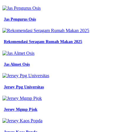
jakarta
jual
kemeja
putih
Jas Pengurus Osis
lengan
pendek
polos
baju
Rekomendasi Seragam Rumah Makan 2025
seragam
sekolah
sd
smp
Jas Almet Osis
sma
seragam
kerja
kota
medan
Jersey Ppg Universitas
jual
seragam
kemeja
hem
Jersey Mgmp Pjok
seragam
kerja
khusus
wanita