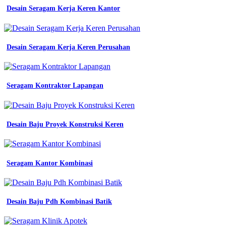
Batik
Desain Seragam Kerja Keren Kantor
Untuk
Perpisahan
Sekolah
Smp
Desain Seragam Kerja Keren Perusahan
kemeja
lengan
pendek
baju
Seragam Kontraktor Lapangan
pdh
hitam
list
02
kuning
Desain Baju Proyek Konstruksi Keren
seragam
kantor
kemeja
jual
Seragam Kantor Kombinasi
wearpack
terusan
baju
seragam
Desain Baju Pdh Kombinasi Batik
kerja
safety
terusan