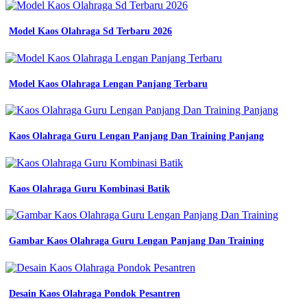
busana
kerja
Model Kaos Olahraga Sd Terbaru 2026
karyawan
konveksi
jual
baju
seragam
Model Kaos Olahraga Lengan Panjang Terbaru
kerja
bengkel
di
tangerang
Kaos Olahraga Guru Lengan Panjang Dan Training Panjang
jual
baju
seragam
bank
Kaos Olahraga Guru Kombinasi Batik
terbaru
dan
harga
murah
Gambar Kaos Olahraga Guru Lengan Panjang Dan Training
toko
seragam
kerja
di
bandung
Desain Kaos Olahraga Pondok Pesantren
wa