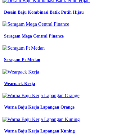
dalchaebi
jual
Desain Baju Kombinasi Batik Putih Hijau
baju
kerja
seragam
Seragam Mega Central Finance
Jual
Baju
Olahraga
Seragam Pt Medan
Wanita
Branded
Jual
Wearpack Kerja
Baju
Seragam
Kerja
Warna Baju Kerja Lapangan Orange
Di
Medan
Warna Baju Kerja Lapangan Kuning
dokter