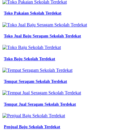
navy
baju
karyawan
Toko Pakaian Sekolah Terdekat
kementrian
konveksi
seragam
kerja
Toko Jual Baju Seragam Sekolah Terdekat
di
kota
medan
intan
Toko Baju Sekolah Terdekat
bordir
medan
jual
baju
seragam
Tempat Seragam Sekolah Terdekat
setelan
jual
baju
sekolah
Tempat Jual Seragam Sekolah Terdekat
terdekat
Jasa
Pembuatan
Penjual Baju Sekolah Terdekat
Seragam