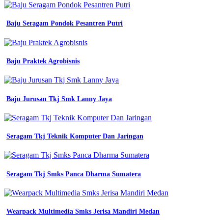
baju
seragam
di
Baju Seragam Pondok Pesantren Putri
medan
cv
zulfi
by
Baju Praktek Agrobisnis
jual
baju
pdh
jual
Baju Jurusan Tkj Smk Lanny Jaya
baju
seragam
Jual
Baju
Olahraga
Seragam Tkj Teknik Komputer Dan Jaringan
Wanita
Terdekat
kerja
Seragam Tkj Smks Panca Dharma Sumatera
safety
clothes
model
terusan
Wearpack Multimedia Smks Jerisa Mandiri Medan
wearpack