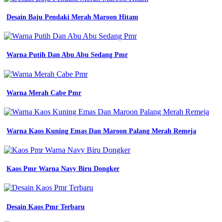
nov
2023
Desain Baju Pendaki Merah Maroon Hitam
baju
kerja
pria
proyek
Warna Putih Dan Abu Abu Sedang Pmr
konveksi
seragam
dingin
wa
Warna Merah Cabe Pmr
0815
3317
6886
baju
seragam
Warna Kaos Kuning Emas Dan Maroon Palang Merah Remeja
sekolah
cv
zulfi
by
Kaos Pmr Warna Navy Biru Dongker
jual
baju
pdh
medan
Desain Kaos Pmr Terbaru
medium
konveksi