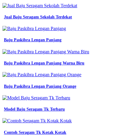
Kerja
Jual Baju Seragam Sekolah Terdekat
baju
seragam
kerja
kantor
safety
Baju Paskibra Lengan Panjang
kombinasi
hijau
stabillo
navy
Baju Paskibra Lengan Panjang Warna Biru
wearpack
kota
medan
ajdal
Baju Paskibra Lengan Panjang Orange
produsen
baju
seragam
kerja
on
Model Baju Seragam Tk Terbaru
behance
0882
2009
01671
Contoh Seragam Tk Kotak Kotak