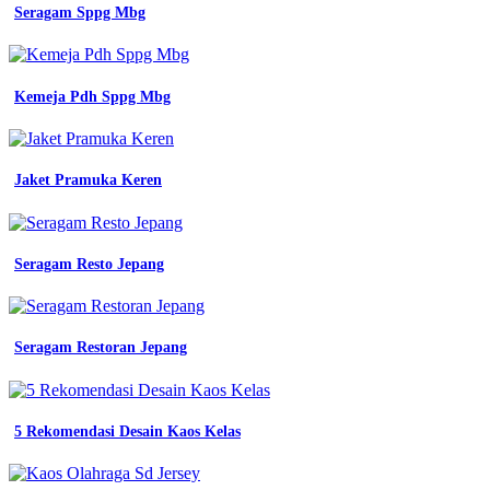
seragam
Seragam Sppg Mbg
kerja
di
seller
hattiee
Kemeja Pdh Sppg Mbg
shop
wanasari
jual
seragam
Jaket Pramuka Keren
lolani
putih
seragam
dinas
putih
Seragam Resto Jepang
kantong
dada
baju
pemda
Seragam Restoran Jepang
putih
wanita
baju
seragam
5 Rekomendasi Desain Kaos Kelas
kerja
lapangan
keren