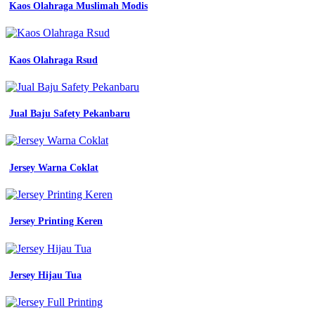
Kaos Olahraga Muslimah Modis
wanita
putih
dingin
Jual
Kaos Olahraga Rsud
baju
olahraga
terdekat
hem
seragam
Jual Baju Safety Pekanbaru
kerja
wa
0815
3317
Jersey Warna Coklat
6886
baju
seragam
sekolah
Jersey Printing Keren
cv
zulfi
by
jual
Jersey Hijau Tua
baju
pdh
medan