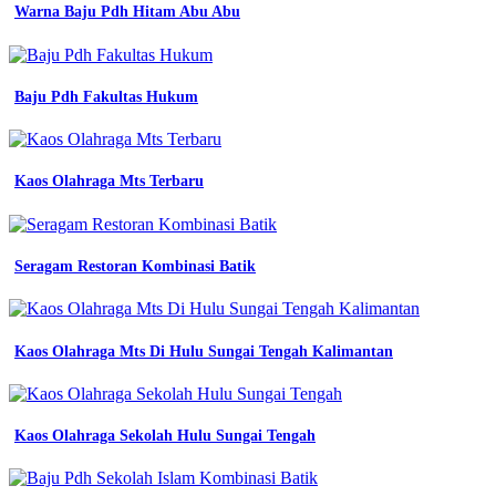
4541
Warna Baju Pdh Hitam Abu Abu
3332
berkualitas
jual
baju
Baju Pdh Fakultas Hukum
safety
proyek
kombinasi
abu
Kaos Olahraga Mts Terbaru
merah
seragam
kerja
safety
Seragam Restoran Kombinasi Batik
terbaru
kota
medan
ajdal
jual
Kaos Olahraga Mts Di Hulu Sungai Tengah Kalimantan
wearpack
safety
seragam
kerja
Kaos Olahraga Sekolah Hulu Sungai Tengah
baju
kerja
coverall