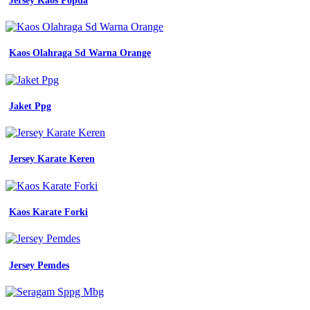
Jersey Kaos Popda
warna
putih
coklat
wanita
lengan
Kaos Olahraga Sd Warna Orange
pendek
jual
baju
kerja
Jaket Ppg
safety
seragam
wearpack
lapangan
Jersey Karate Keren
wearpack
coverall
safety
baju
Kaos Karate Forki
seragam
jual
baju
seragam
safety
Jersey Pemdes
lengan
panjang
baju