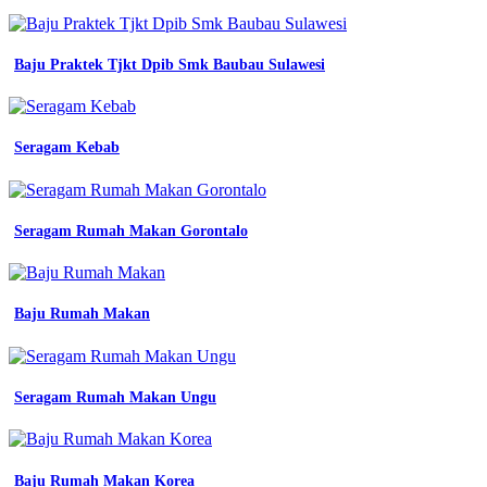
wear
pack
kota
Baju Praktek Tjkt Dpib Smk Baubau Sulawesi
medan
semangat
jual
baju
kemeja
Seragam Kebab
pdl
lengan
panjang
seragam
Seragam Rumah Makan Gorontalo
kerja
pdl
batik
bentenan
Baju Rumah Makan
sd
inspirasi
seragam
kerja
Seragam Rumah Makan Ungu
pdh
lapangan
harian
bahan
american
Baju Rumah Makan Korea