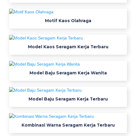
k
s
i
Motif Kaos Olahraga
b
a
j
u
Model Kaos Seragam Kerja Terbaru
s
e
r
Model Baju Seragam Kerja Wanita
a
g
a
m
Model Baju Seragam Kerja Terbaru
k
e
r
Kombinasi Warna Seragam Kerja Terbaru
j
a