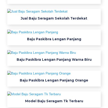
a
b
i
Jual Baju Seragam Sekolah Terdekat
K
o
Baju Paskibra Lengan Panjang
n
v
Baju Paskibra Lengan Panjang Warna Biru
e
k
s
Baju Paskibra Lengan Panjang Orange
i
B
Model Baju Seragam Tk Terbaru