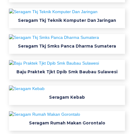
r
j
Seragam Tkj Teknik Komputer Dan Jaringan
a
k
Seragam Tkj Smks Panca Dharma Sumatera
o
n
v
Baju Praktek Tjkt Dpib Smk Baubau Sulawesi
e
k
s
i
Seragam Kebab
s
e
r
Seragam Rumah Makan Gorontalo
a
g