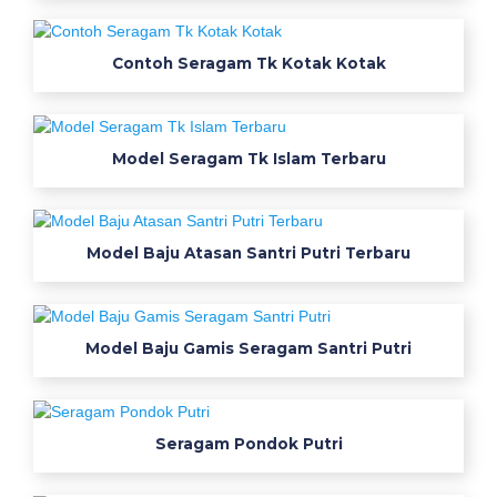
a
j
Contoh Seragam Tk Kotak Kotak
u
P
Model Seragam Tk Islam Terbaru
d
h
W
Model Baju Atasan Santri Putri Terbaru
a
r
Model Baju Gamis Seragam Santri Putri
n
a
Seragam Pondok Putri
U