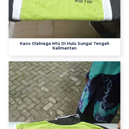
t
a
n
s
e
r
Kaos Olahraga Mts Di Hulu Sungai Tengah
a
Kalimantan
g
a
m
k
e
m
e
j
a
k
e