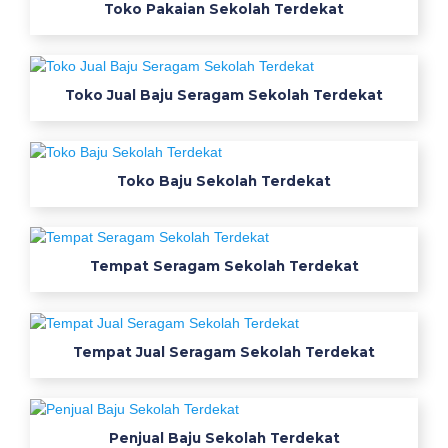
Toko Pakaian Sekolah Terdekat
a
m
k
e
Toko Jual Baju Seragam Sekolah Terdekat
r
j
a
Toko Baju Sekolah Terdekat
k
o
n
v
Tempat Seragam Sekolah Terdekat
e
k
s
i
Tempat Jual Seragam Sekolah Terdekat
t
o
k
Penjual Baju Sekolah Terdekat
o