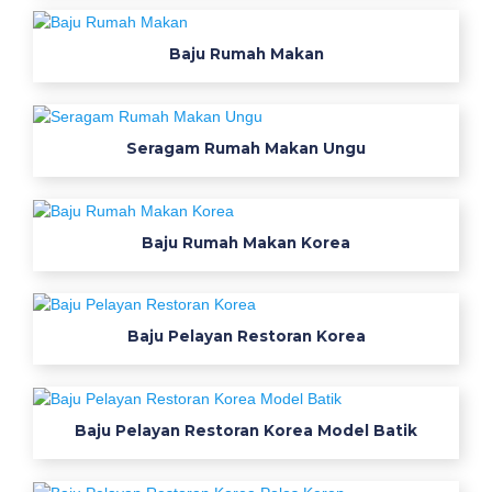
a
m
Baju Rumah Makan
b
i
k
i
Seragam Rumah Makan Ungu
n
b
a
Baju Rumah Makan Korea
j
u
s
e
Baju Pelayan Restoran Korea
r
a
g
Baju Pelayan Restoran Korea Model Batik
a
m
k