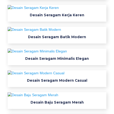
n
j
Desain Seragam Kerja Keren
a
n
g
b
Desain Seragam Batik Modern
a
j
u
Desain Seragam Minimalis Elegan
o
l
a
h
Desain Seragam Modern Casual
r
a
g
Desain Baju Seragam Merah
a
o