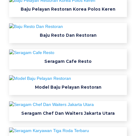
e
Baju Pelayan Restoran Korea Polos Keren
r
j
a
Baju Resto Dan Restoran
k
a
n
t
Seragam Cafe Resto
o
r
m
u
Model Baju Pelayan Restoran
r
a
h
Seragam Chef Dan Waiters Jakarta Utara
b
a
n