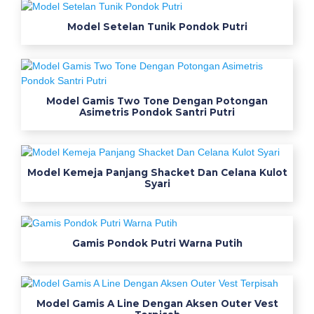
n
Model Setelan Tunik Pondok Putri
g
u
K
Model Gamis Two Tone Dengan Potongan
o
Asimetris Pondok Santri Putri
n
v
Model Kemeja Panjang Shacket Dan Celana Kulot
Syari
e
k
Gamis Pondok Putri Warna Putih
s
i
B
Model Gamis A Line Dengan Aksen Outer Vest