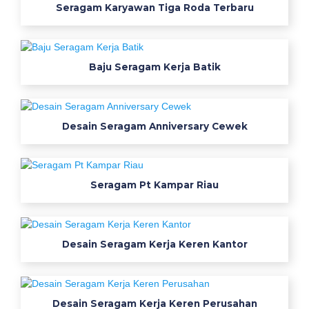
d
Seragam Karyawan Tiga Roda Terbaru
u
n
g
Baju Seragam Kerja Batik
k
o
n
v
Desain Seragam Anniversary Cewek
e
k
s
Seragam Pt Kampar Riau
i
K
e
m
Desain Seragam Kerja Keren Kantor
e
j
a
s
Desain Seragam Kerja Keren Perusahan