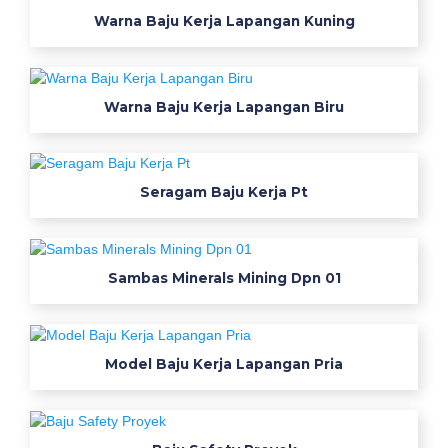
k
Warna Baju Kerja Lapangan Kuning
e
r
j
Warna Baju Kerja Lapangan Biru
a
d
a
n
Seragam Baju Kerja Pt
s
e
k
Sambas Minerals Mining Dpn 01
o
l
a
h
Model Baju Kerja Lapangan Pria
m
u
r
a