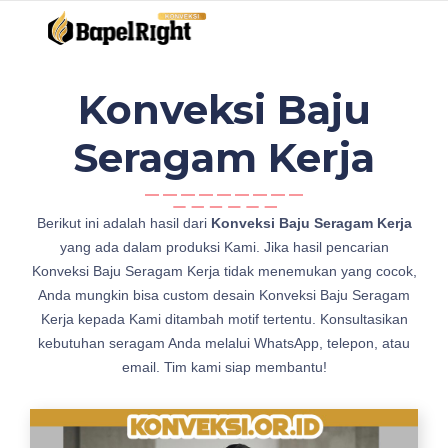
Konveksi Baju
Seragam Kerja
k
Berikut ini adalah hasil dari
Konveksi Baju Seragam Kerja
o
yang ada dalam produksi Kami. Jika hasil pencarian
n
Konveksi Baju Seragam Kerja tidak menemukan yang cocok,
v
Anda mungkin bisa custom desain Konveksi Baju Seragam
e
Kerja kepada Kami ditambah motif tertentu. Konsultasikan
k
kebutuhan seragam Anda melalui WhatsApp, telepon, atau
s
email. Tim kami siap membantu!
i
K
e