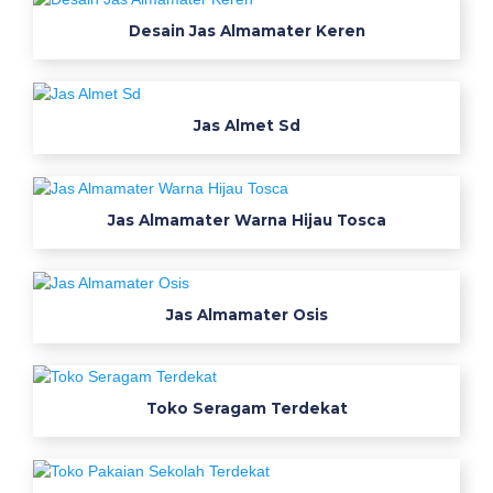
n
Desain Jas Almamater Keren
v
e
k
s
Jas Almet Sd
i
b
u
a
Jas Almamater Warna Hijau Tosca
t
b
a
Jas Almamater Osis
j
u
s
e
Toko Seragam Terdekat
r
a
g