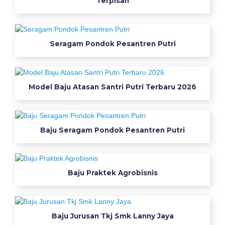
Terpisah
a
j
Seragam Pondok Pesantren Putri
u
S
e
Model Baju Atasan Santri Putri Terbaru 2026
r
a
Baju Seragam Pondok Pesantren Putri
g
a
Baju Praktek Agrobisnis
m
K
Baju Jurusan Tkj Smk Lanny Jaya
e