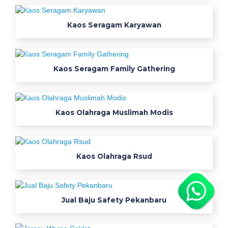
r
i
Kaos Seragam Karyawan
r
a
c
l
Kaos Seragam Family Gathering
o
t
h
Kaos Olahraga Muslimah Modis
i
n
g
k
Kaos Olahraga Rsud
o
n
v
Jual Baju Safety Pekanbaru
e
k
s