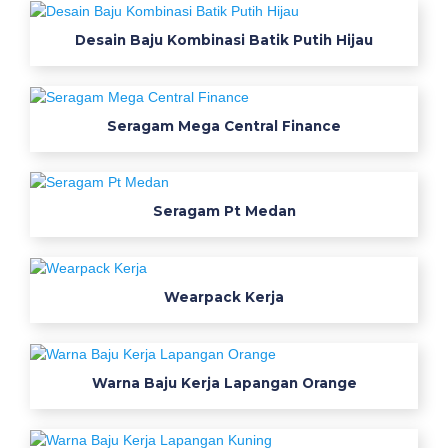
r
e
Desain Baju Kombinasi Batik Putih Hijau
n
v
i
Seragam Mega Central Finance
r
a
l
b
Seragam Pt Medan
a
j
u
s
Wearpack Kerja
e
r
a
Warna Baju Kerja Lapangan Orange
g
a
m