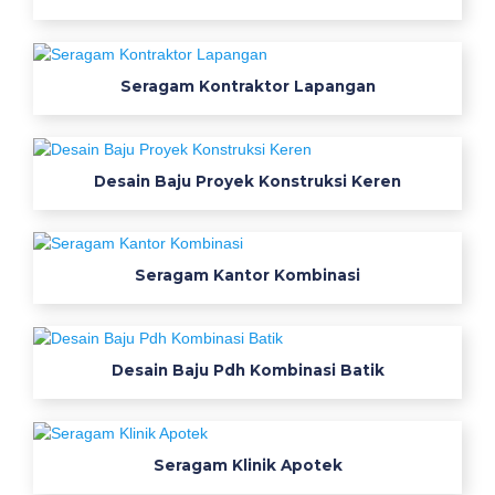
e
r
a
Seragam Kontraktor Lapangan
g
a
m
k
Desain Baju Proyek Konstruksi Keren
e
r
j
Seragam Kantor Kombinasi
a
l
e
n
Desain Baju Pdh Kombinasi Batik
g
a
n
Seragam Klinik Apotek
p
a