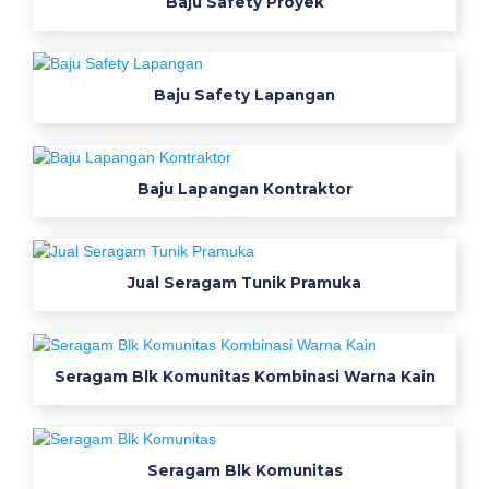
Baju Safety Proyek
h
o
z
Baju Safety Lapangan
z
a
k
o
Baju Lapangan Kontraktor
n
v
e
Jual Seragam Tunik Pramuka
k
s
i
k
Seragam Blk Komunitas Kombinasi Warna Kain
o
n
v
Seragam Blk Komunitas
e