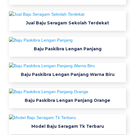
a
M
Jual Baju Seragam Sekolah Terdekat
u
r
a
Baju Paskibra Lengan Panjang
h
D
Baju Paskibra Lengan Panjang Warna Biru
i
J
Baju Paskibra Lengan Panjang Orange
a
k
Model Baju Seragam Tk Terbaru
a