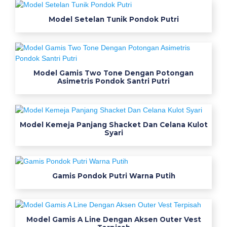
a
Model Setelan Tunik Pondok Putri
m
K
e
Model Gamis Two Tone Dengan Potongan
Asimetris Pondok Santri Putri
r
j
Model Kemeja Panjang Shacket Dan Celana Kulot
a
Syari
N
e
Gamis Pondok Putri Warna Putih
t
u
Model Gamis A Line Dengan Aksen Outer Vest
n