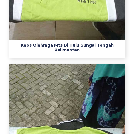
j
a
k
e
r
j
Kaos Olahraga Mts Di Hulu Sungai Tengah
a
Kalimantan
b
a
j
u
s
e
r
a
g
a
m