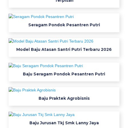
Terpisah
t
u
k
i
Seragam Pondok Pesantren Putri
n
s
p
Model Baju Atasan Santri Putri Terbaru 2026
i
r
a
s
Baju Seragam Pondok Pesantren Putri
i
a
n
Baju Praktek Agrobisnis
d
a
5
d
Baju Jurusan Tkj Smk Lanny Jaya
e