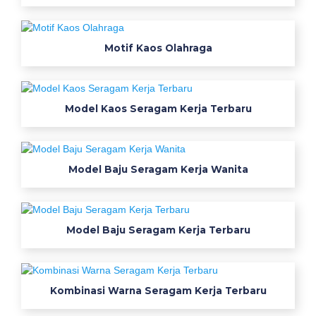
e
m
Motif Kaos Olahraga
p
a
t
b
Model Kaos Seragam Kerja Terbaru
i
k
i
n
Model Baju Seragam Kerja Wanita
b
a
j
Model Baju Seragam Kerja Terbaru
u
b
a
j
Kombinasi Warna Seragam Kerja Terbaru
u