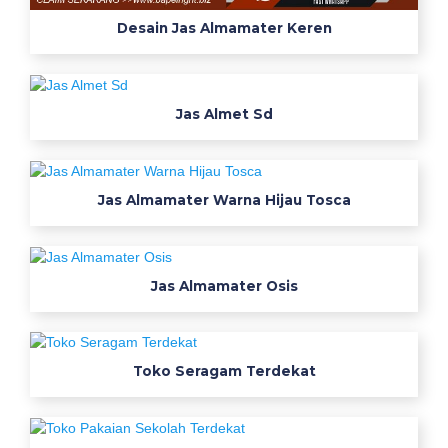
l
Desain Jas Almamater Keren
e
k
e
r
Jas Almet Sd
e
n
e
l
Jas Almamater Warna Hijau Tosca
e
g
a
Jas Almamater Osis
n
B
a
Toko Seragam Terdekat
j