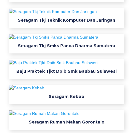
s
a
Seragam Tkj Teknik Komputer Dan Jaringan
i
n
s
e
Seragam Tkj Smks Panca Dharma Sumatera
r
a
g
a
Baju Praktek Tjkt Dpib Smk Baubau Sulawesi
m
k
e
Seragam Kebab
r
j
a
k
Seragam Rumah Makan Gorontalo
e