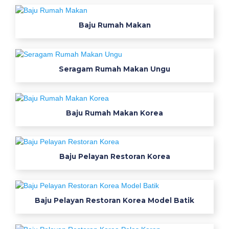
r
e
Baju Rumah Makan
n
c
a
p
Seragam Rumah Makan Ungu
t
a
i
Baju Rumah Makan Korea
n
k
o
n
Baju Pelayan Restoran Korea
v
e
k
s
Baju Pelayan Restoran Korea Model Batik
i
B