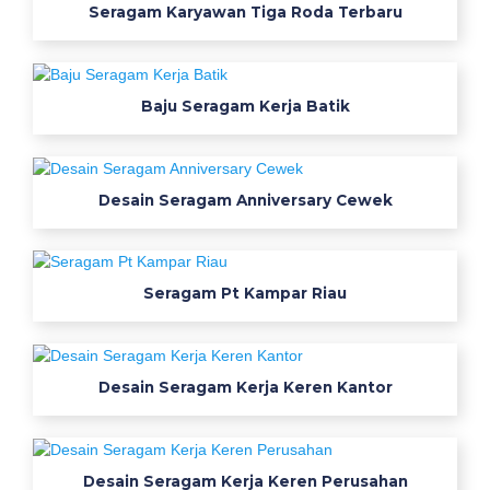
Seragam Karyawan Tiga Roda Terbaru
r
n
p
d
Baju Seragam Kerja Batik
h
j
u
Desain Seragam Anniversary Cewek
a
l
b
a
Seragam Pt Kampar Riau
j
u
s
Desain Seragam Kerja Keren Kantor
e
r
a
g
Desain Seragam Kerja Keren Perusahan