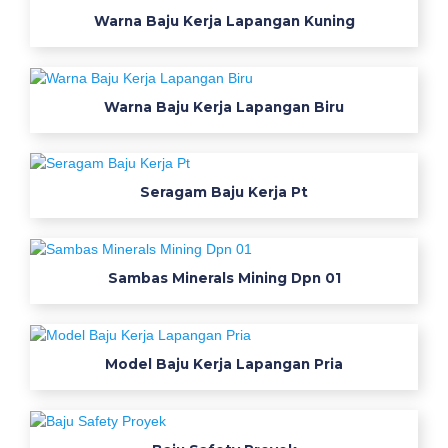
b
Warna Baju Kerja Lapangan Kuning
a
j
u
n
Warna Baju Kerja Lapangan Biru
e
t
t
Seragam Baju Kerja Pt
v
p
d
h
Sambas Minerals Mining Dpn 01
n
e
t
Model Baju Kerja Lapangan Pria
t
v
p
d