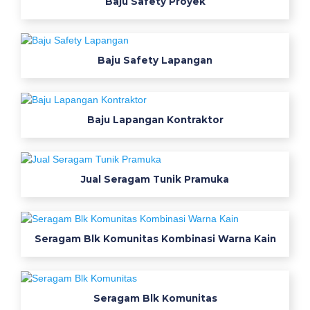
Baju Safety Proyek
l
n
e
t
Baju Safety Lapangan
t
v
b
Baju Lapangan Kontraktor
a
j
u
k
Jual Seragam Tunik Pramuka
e
r
j
Seragam Blk Komunitas Kombinasi Warna Kain
a
n
e
t
Seragam Blk Komunitas
t