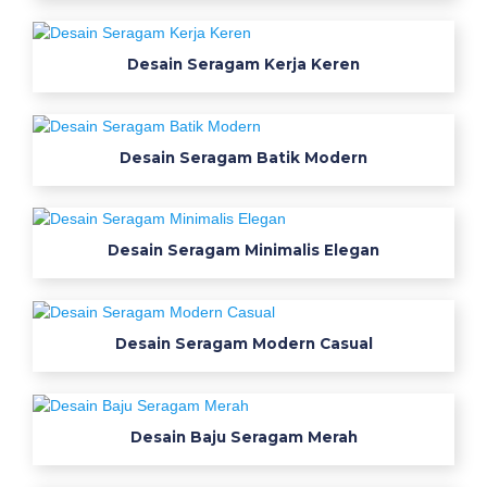
d
h
Desain Seragam Kerja Keren
o
r
g
a
Desain Seragam Batik Modern
n
i
s
a
Desain Seragam Minimalis Elegan
s
i
p
Desain Seragam Modern Casual
o
l
o
s
Desain Baju Seragam Merah
b
a