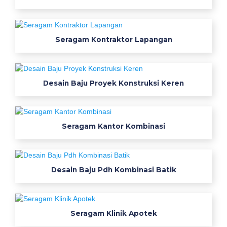
a
m
k
e
Seragam Kontraktor Lapangan
r
j
a
Desain Baju Proyek Konstruksi Keren
n
e
t
t
Seragam Kantor Kombinasi
v
k
e
Desain Baju Pdh Kombinasi Batik
m
e
j
a
Seragam Klinik Apotek
p