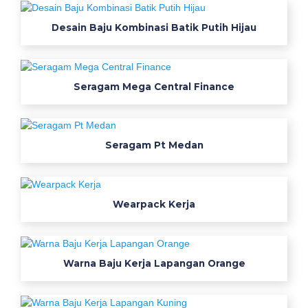
h
Desain Baju Kombinasi Batik Putih Hijau
a
n
j
u
Seragam Mega Central Finance
a
l
k
Seragam Pt Medan
e
m
e
j
Wearpack Kerja
a
n
e
t
Warna Baju Kerja Lapangan Orange
t
v