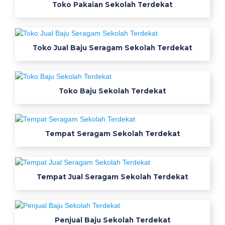
u
Toko Pakaian Sekolah Terdekat
S
e
Toko Jual Baju Seragam Sekolah Terdekat
r
a
Toko Baju Sekolah Terdekat
g
a
m
Tempat Seragam Sekolah Terdekat
K
e
Tempat Jual Seragam Sekolah Terdekat
r
j
Penjual Baju Sekolah Terdekat