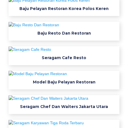
a
Baju Pelayan Restoran Korea Polos Keren
j
u
s
e
Baju Resto Dan Restoran
r
a
g
Seragam Cafe Resto
a
m
k
e
Model Baju Pelayan Restoran
r
j
a
m
Seragam Chef Dan Waiters Jakarta Utara
o
d
e