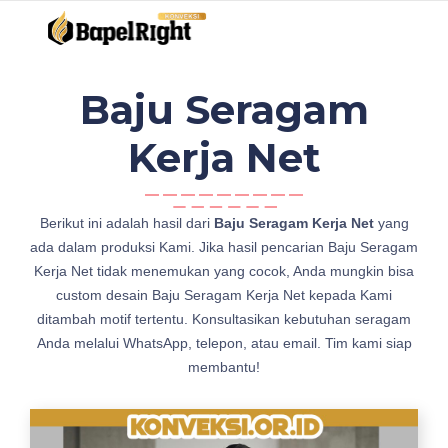
Baju Seragam
Kerja Net
c
Berikut ini adalah hasil dari
Baju Seragam Kerja Net
yang
o
ada dalam produksi Kami. Jika hasil pencarian Baju Seragam
n
Kerja Net tidak menemukan yang cocok, Anda mungkin bisa
t
custom desain Baju Seragam Kerja Net kepada Kami
o
ditambah motif tertentu. Konsultasikan kebutuhan seragam
h
Anda melalui WhatsApp, telepon, atau email. Tim kami siap
B
membantu!
a
j
u