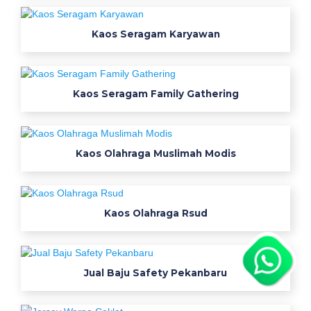
s
e
Kaos Seragam Karyawan
r
a
g
a
Kaos Seragam Family Gathering
m
k
e
r
Kaos Olahraga Muslimah Modis
j
a
m
Kaos Olahraga Rsud
u
r
a
h
Jual Baju Safety Pekanbaru
B