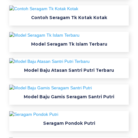
r
t
Contoh Seragam Tk Kotak Kotak
a
B
Model Seragam Tk Islam Terbaru
a
j
Model Baju Atasan Santri Putri Terbaru
u
S
Model Baju Gamis Seragam Santri Putri
e
r
a
Seragam Pondok Putri
g