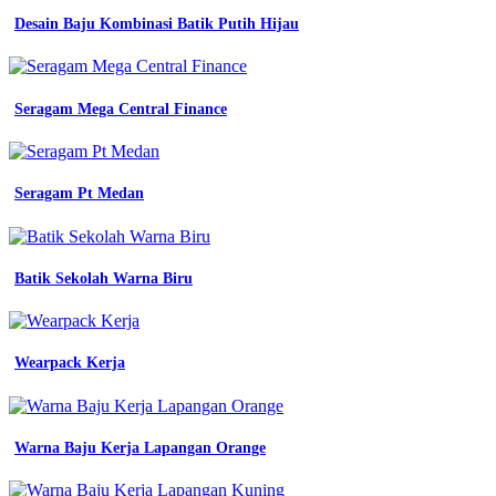
seragam
Desain Baju Kombinasi Batik Putih Hijau
kerja
baju
8
rekomendasi
model
Seragam Mega Central Finance
baju
seragam
kerja
paling
Seragam Pt Medan
keren
Baju
Seragam
Batik Sekolah Warna Biru
Kerja
Apotek
Wearpack Kerja
Baju
Seragam
Kerja
Warna Baju Kerja Lapangan Orange
Biru