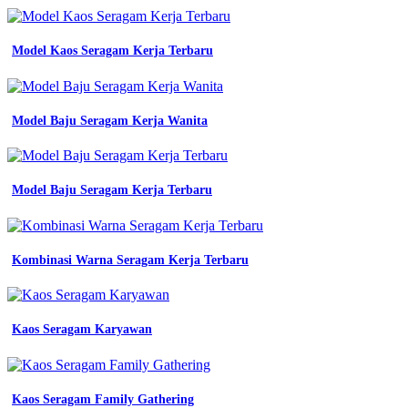
jual
baju
kemeja
Model Kaos Seragam Kerja Terbaru
safety
Batik
Untuk
Model Baju Seragam Kerja Wanita
Sd
wearpack
warna
biru
Model Baju Seragam Kerja Terbaru
benhur
seragam
kerja
proyek
jual
Kombinasi Warna Seragam Kerja Terbaru
seragam
dinas
kerja
kemeja
Kaos Seragam Karyawan
pdh
seragam
baju
bumn
Kaos Seragam Family Gathering
untuk