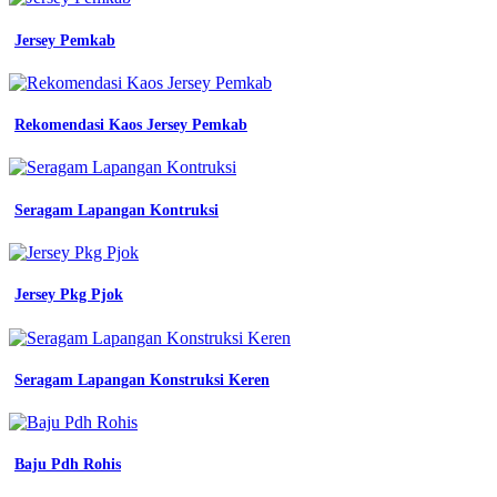
Batik
Smp
Jersey Pemkab
Batang
-
Gambar
Sd
Rekomendasi Kaos Jersey Pemkab
Batik
-
Jasa
Bordir
Seragam Lapangan Kontruksi
Logo
-
Jersey
Printing
Pangkal
Jersey Pkg Pjok
Pinang
-
Warna
Baju
Seragam Lapangan Konstruksi Keren
Pdh
Guru
-
Rekomendasi
Baju Pdh Rohis
Pdh
-