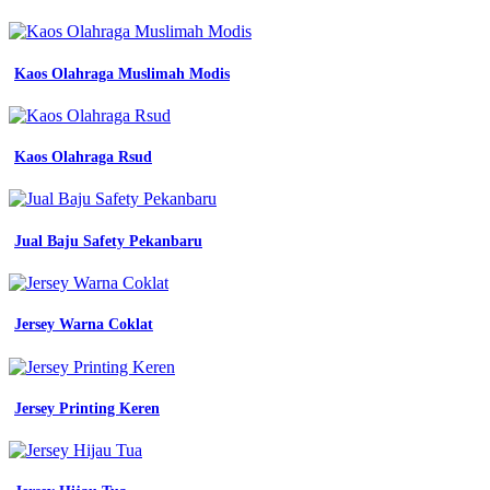
indonesia
jual
twbc
Kaos Olahraga Muslimah Modis
Baju
seragam
kerja
abu
abu
Kaos Olahraga Rsud
baju
putih
seragam
kerja
Jual Baju Safety Pekanbaru
teamwork
setelan
baju
celana
Jersey Warna Coklat
seragam
kerja
pabrik
proyek
Jersey Printing Keren
biru
baju
kerja
putih