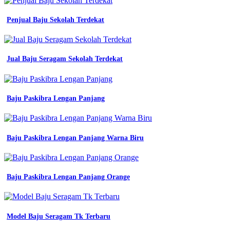
Kerja
Bank
Penjual Baju Sekolah Terdekat
batik
untuk
sd
Jual Baju Seragam Sekolah Terdekat
pabrik
hwi
pria
baju
Baju Paskibra Lengan Panjang
kerja
warna
biru
seragam
kerja
Baju Paskibra Lengan Panjang Warna Biru
jual
baju
seragam
kerja
Baju Paskibra Lengan Panjang Orange
baju
safety
proyek
warna
Model Baju Seragam Tk Terbaru
biru
bca