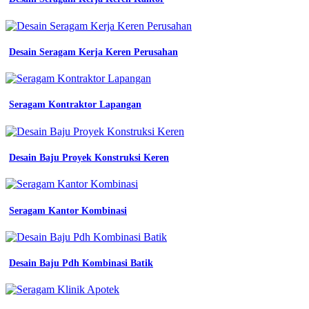
kerja
kemeja
safety
lengan
Desain Seragam Kerja Keren Perusahan
panjang
seragam
proyek
Baju
Seragam Kontraktor Lapangan
Olahraga
Muslimeah
jual
baju
Desain Baju Proyek Konstruksi Keren
kerja
safety
baju
proyek
Seragam Kantor Kombinasi
seragam
safety
seragam
kerja
jual
Desain Baju Pdh Kombinasi Batik
baju
kerja
safety