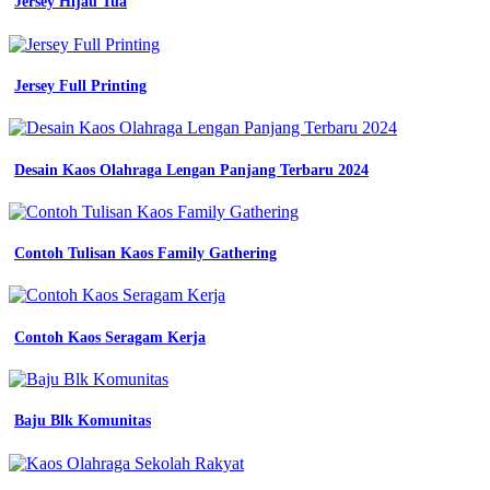
list
Jersey Hijau Tua
biru
kemeja
seragam
pria
Jersey Full Printing
kemeja
wanita
kerja
contoh
Desain Kaos Olahraga Lengan Panjang Terbaru 2024
baju
seragam
kerja
yang
Contoh Tulisan Kaos Family Gathering
nyaman
dan
keren
konveksi
semarang
Contoh Kaos Seragam Kerja
Baju
Batik
Baju Blk Komunitas
Sd
Hijau