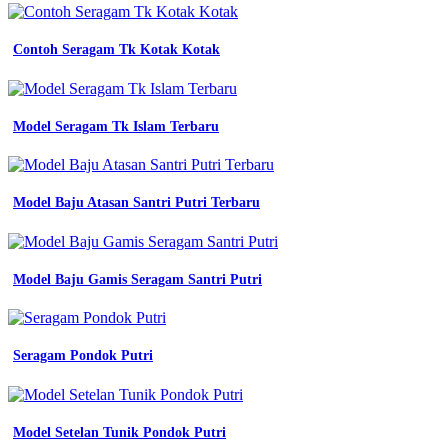
xxl
di
jual
Contoh Seragam Tk Kotak Kotak
baju
kerja
pria
biru
Model Seragam Tk Islam Terbaru
lis
putih
seragam
kerja
Model Baju Atasan Santri Putri Terbaru
pria
biru
strip
putih
Model Baju Gamis Seragam Santri Putri
jual
baju
seragam
kerja
imj
Seragam Pondok Putri
baju
Download
Mockup
Model Setelan Tunik Pondok Putri
Jersey