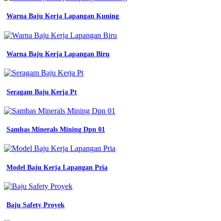
kombinasi
warna
Warna Baju Kerja Lapangan Kuning
seragam
kerja
konveksi
seragam
Warna Baju Kerja Lapangan Biru
jual
baju
kerja
pria
Seragam Baju Kerja Pt
seragam
kerja
wanita
berjilbab
Sambas Minerals Mining Dpn 01
biru
hitam
seragam
kerja
pria
Model Baju Kerja Lapangan Pria
merah
hitam
biru
101
Baju Safety Proyek
contoh
desain