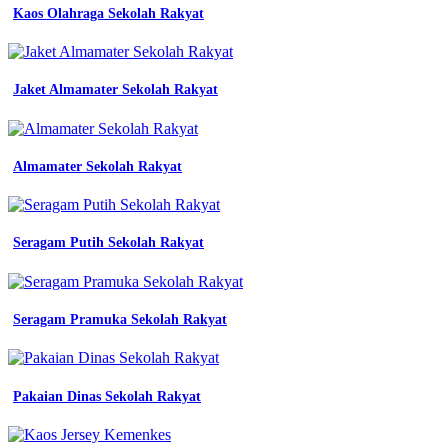
Baju
Kaos Olahraga Sekolah Rakyat
Seragam
Kerja
Biru
Jaket Almamater Sekolah Rakyat
Jas
Almamater
Almamater Sekolah Rakyat
Osis
Smp
-
Warna
Kejaksaan
Seragam Putih Sekolah Rakyat
-
Baju
Batik
Smp
Seragam Pramuka Sekolah Rakyat
Negeri
1
Palembang
-
Pakaian Dinas Sekolah Rakyat
Kaos
Seragam
Kerja