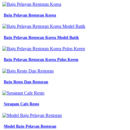
amerika
drill
baju
Baju Pelayan Restoran Korea
seragam
kerja
lapangan
warna
biru
Baju Pelayan Restoran Korea Model Batik
dengan
reflektor
jual
wearpack
Baju Pelayan Restoran Korea Polos Keren
kerja
baju
proyek
seragam
Baju Resto Dan Restoran
kerja
warna
biru
benhur
Seragam Cafe Resto
jual
kemeja
Baju
Seragam
Kerja
Model Baju Pelayan Restoran