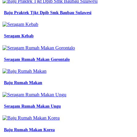
pabrik
01
Baju Praktek Tjkt Dpib Smk Baubau Sulawesi
jual
baju
kerja
biru
Seragam Kebab
abu
abu
seragam
kerja
Seragam Rumah Makan Gorontalo
pria
biru
abu
abu
kemeja
Baju Rumah Makan
aneka
warna
abu
abu
Seragam Rumah Makan Ungu
baju
putih
seragam
kerja
Baju Rumah Makan Korea
bahan