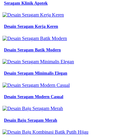
baju
Seragam Klinik Apotek
proyek
seragam
safety
seragam
Desain Seragam Kerja Keren
kerja
jual
seragam
kerja
Desain Seragam Batik Modern
baju
kerja
wearpack
biru
kombinasi
Desain Seragam Minimalis Elegan
hitam
biru
komb
jual
Desain Seragam Modern Casual
seragam
kerja
kombinasi
batik
Desain Baju Seragam Merah
warna
biru
muda