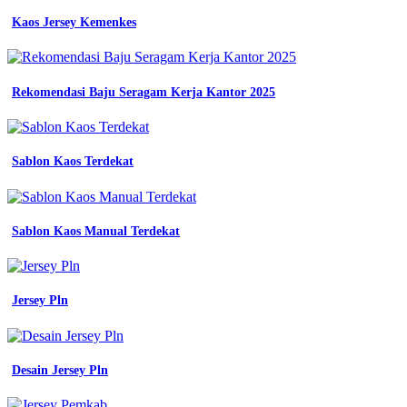
Lapangan
Kaos Jersey Kemenkes
Warna
Kera
Merah
Dan
Baju
Rekomendasi Baju Seragam Kerja Kantor 2025
Biru
-
Toko
Olahraga
Sablon Kaos Terdekat
-
Jahit
Seragam
Sekolah
Sablon Kaos Manual Terdekat
Terdekat
-
Harga
Almamater
Jersey Pln
Osis
-
Contoh
Seragam
Kerja
Desain Jersey Pln
Kantor
-