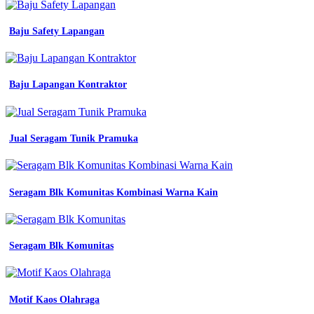
seragam
baju
Baju Safety Lapangan
batik
polo
untuk
kerja
Baju Lapangan Kontraktor
elegan
baju
seragam
kerja
lapangan
Jual Seragam Tunik Pramuka
warna
biru
dengan
reflektor
Seragam Blk Komunitas Kombinasi Warna Kain
101
contoh
desain
seragam
Seragam Blk Komunitas
baju
batik
polo
untuk
Motif Kaos Olahraga
kerja
elegan