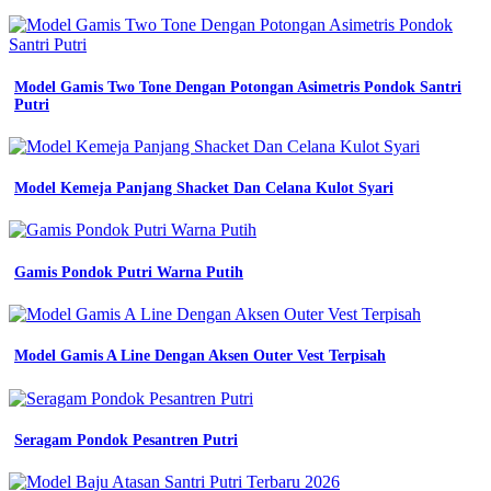
Cdr
X7
proyek
baju
Model Gamis Two Tone Dengan Potongan Asimetris Pondok Santri
seragam
Putri
lengan
panjang
jual
baju
Model Kemeja Panjang Shacket Dan Celana Kulot Syari
kerja
seragam
kerja
Baju
seragam
Gamis Pondok Putri Warna Putih
kerja
batik
baju
seragam
Model Gamis A Line Dengan Aksen Outer Vest Terpisah
kerja
apotek
baju
pdh
Seragam Pondok Pesantren Putri
biru
list
putih