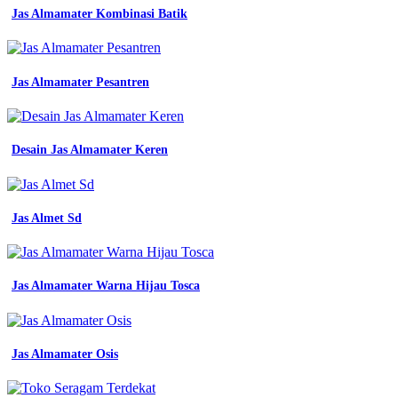
safety
Jas Almamater Kombinasi Batik
biru
Baju
seragam
kerja
Jas Almamater Pesantren
batik
muslimah
detail
baju
Desain Jas Almamater Keren
ibi
lapangan
bca
size
xxl
Jas Almet Sd
di
seller
celestee
baju
Jas Almamater Warna Hijau Tosca
kerja
lengan
panjang
atasan
Jas Almamater Osis
seragam
proyek
pakaian