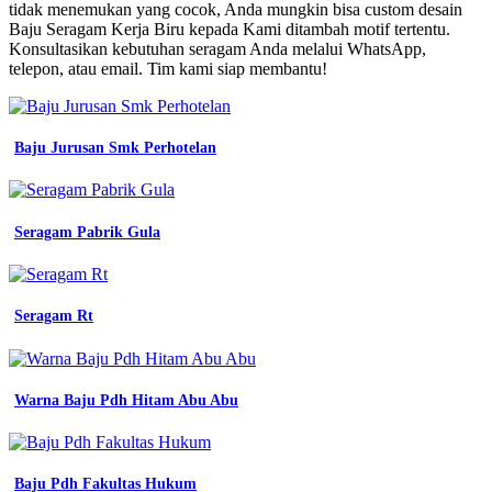
Seragam
tidak menemukan yang cocok, Anda mungkin bisa custom desain
Kerja
Baju Seragam Kerja Biru kepada Kami ditambah motif tertentu.
Bengkel
Konsultasikan kebutuhan seragam Anda melalui WhatsApp,
Hijau
telepon, atau email. Tim kami siap membantu!
baju
seragam
kerja
pria
Baju Jurusan Smk Perhotelan
dan
wanita
warna
biru
Seragam Pabrik Gula
dongker
navy
rekomendasi
warna
Seragam Rt
biru
baju
seragam
keren
Warna Baju Pdh Hitam Abu Abu
kerja
baju
jual
baju
kemeja
Baju Pdh Fakultas Hukum