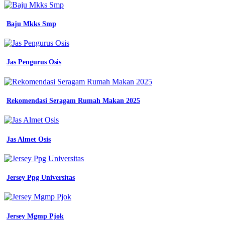
Jersey
Printing
Satuan
Baju Mkks Smp
-
Baju
Lapangan
Security
Jas Pengurus Osis
Lengan
Panjang
-
Aneka
Rekomendasi Seragam Rumah Makan 2025
Warna
Abu
Abu
-
Jas Almet Osis
Baju
Pdh
Mahasiswa
-
Desain
Jersey Ppg Universitas
Jersey
Baseball
Keren
-
Jersey Mgmp Pjok
Jersey