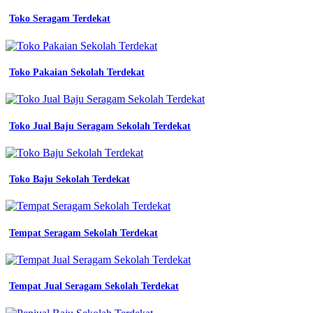
kerja
Toko Seragam Terdekat
atasan
jual
seragam
kerja
baju
Toko Pakaian Sekolah Terdekat
kerja
seragam
kantor
biru
Toko Jual Baju Seragam Sekolah Terdekat
kombinasi
putih
bisa
jual
Toko Baju Sekolah Terdekat
baju
seragam
baju
seragam
Tempat Seragam Sekolah Terdekat
kerja
batik
muslimah
Baju
Tempat Jual Seragam Sekolah Terdekat
Seragam