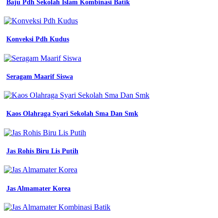
Baju Pdh Sekolah Islam Kombinasi Batik
warna
Baju
Seragam
Konveksi Pdh Kudus
Kerja
Bengkel
Hijau
Seragam Maarif Siswa
Baju
Seragam
Kaos Olahraga Syari Sekolah Sma Dan Smk
Kerja
Biru
Jas Rohis Biru Lis Putih
biru
bca
di
seller
jual
Jas Almamater Korea
baju
seragam
kerja