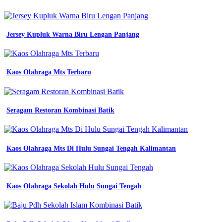
safety
wearpack
warna
biru
Jersey Kupluk Warna Biru Lengan Panjang
navy
seragam
kerja
proyek
Kaos Olahraga Mts Terbaru
promo
baju
seragam
kerja
Seragam Restoran Kombinasi Batik
kemeja
safety
lengan
panjang
seragam
Kaos Olahraga Mts Di Hulu Sungai Tengah Kalimantan
proyek
jual
baju
seragam
Kaos Olahraga Sekolah Hulu Sungai Tengah
kerja
baju
safety
proyek