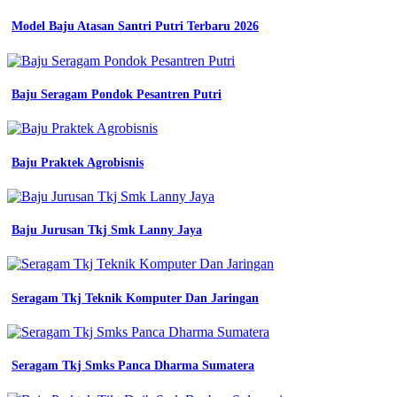
01
Model Baju Atasan Santri Putri Terbaru 2026
kemeja
jual
seragam
kerja
biru
Baju Seragam Pondok Pesantren Putri
kombinasi
putih
baju
karyawan
Baju Praktek Agrobisnis
putih
kombinasi
jual
seragam
Baju Jurusan Tkj Smk Lanny Jaya
kerja
Baju
Seragam
Kerja
Seragam Tkj Teknik Komputer Dan Jaringan
Bank
baju
kerja
seragam
Seragam Tkj Smks Panca Dharma Sumatera
community
seragam