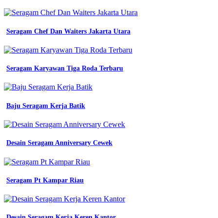
Abu
Abu
kerja
seragam
Seragam Chef Dan Waiters Jakarta Utara
kerja
baju
kerja
biru
Seragam Karyawan Tiga Roda Terbaru
biru
abu
m
jual
Baju Seragam Kerja Batik
baju
seragam
kerja
safety
biru
Desain Seragam Anniversary Cewek
bca
jakarta
barat
istana
Seragam Pt Kampar Riau
safety
jual
baju
seragam
Desain Seragam Kerja Keren Kantor