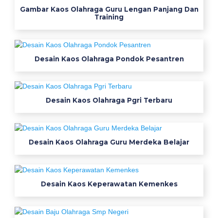
図
Gambar Kaos Olahraga Guru Lengan Panjang Dan
Training
貼
り
方
簡
Desain Kaos Olahraga Pondok Pesantren
単
t
x
Desain Kaos Olahraga Pgri Terbaru
u
q
i
o
Desain Kaos Olahraga Guru Merdeka Belajar
1
2
誘
導
Desain Kaos Keperawatan Kemenkes
心
電
図