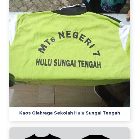
説
ス
ー
パ
ー
ナ
ー
ス
1
2
誘
導
心
電
図
Kaos Olahraga Sekolah Hulu Sungai Tengah
右
側
誘