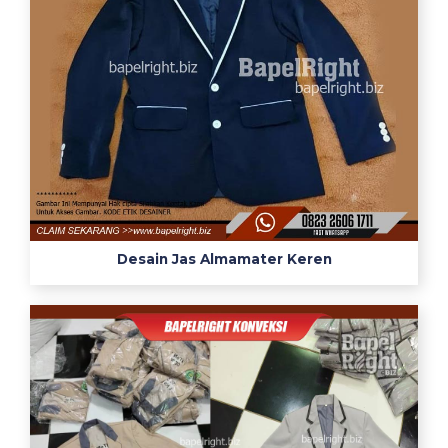
心
電
図
と
は
手
順
や
装
着
部
Desain Jas Almamater Keren
位
貼
り
方
検
査
の
目