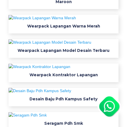
Maroon
誘
導
心
Wearpack Lapangan Warna Merah
電
図
装
着
Wearpack Lapangan Model Desain Terbaru
部
位
の
見
Wearpack Kontraktor Lapangan
つ
け
方
Desain Baju Pdh Kampus Safety
の
コ
ツ
蓮
Seragam Pdh Smk