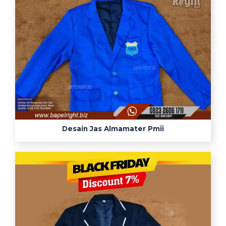
心
電
図
電
極
の
つ
け
方
m
Desain Jas Almamater Pmii
i
c
j
t
1
2
誘
導