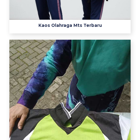
や
す
く
m
Kaos Olahraga Mts Terbaru
i
z
q
l
v
o
l
7
1
マ
ン
ガ
1
2
誘