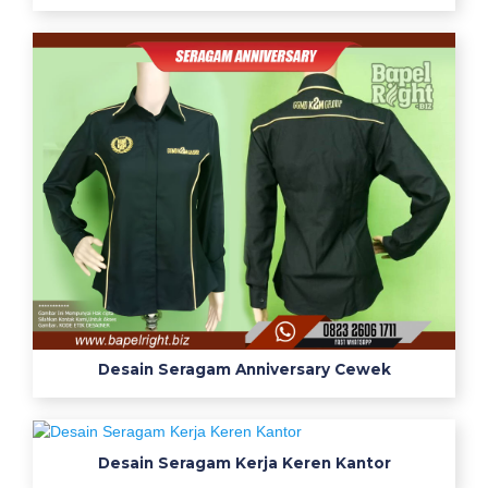
心
電
図
装
着
部
位
の
見
つ
け
方
の
コ
Desain Seragam Anniversary Cewek
ツ
蓮
花
の
Desain Seragam Kerja Keren Kantor
看