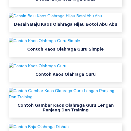
n
k
a
o
Desain Baju Kaos Olahraga Hijau Botol Abu Abu
s
s
e
Contoh Kaos Olahraga Guru Simple
r
a
g
a
Contoh Kaos Olahraga Guru
m
s
e
r
Contoh Gambar Kaos Olahraga Guru Lengan
a
Panjang Dan Training
g
a
m