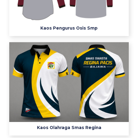
s
e
r
v
Kaos Pengurus Osis Smp
i
c
e
d
e
s
a
i
n
k
a
o
s
Kaos Olahraga Smas Regina
p
o