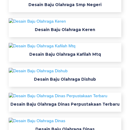
Desain Baju Olahraga Smp Negeri
貼
り
方
コ
Desain Baju Olahraga Keren
ツ
電
極
Desain Baju Olahraga Kafilah Mtq
装
着
ポ
イ
Desain Baju Olahraga Dishub
ン
ト
D
e
Desain Baju Olahraga Dinas Perpustakaan Terbaru
s
a
i
Desain Baju Olahraga Dinas