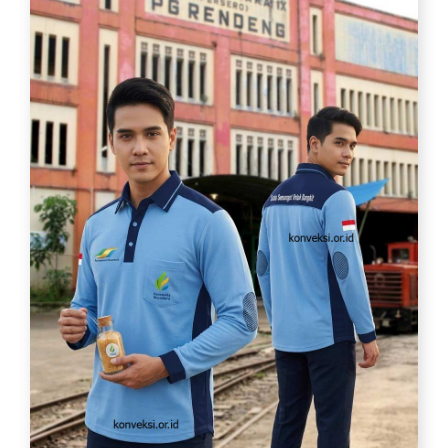
種
類
D
e
s
a
i
n
K
a
o
s
S
e
r
a
g
a
m