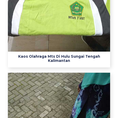
導
心
電
図
の
電
極
の
貼
Kaos Olahraga Mts Di Hulu Sungai Tengah
り
Kalimantan
方
を
わ
か
り
や
す
く
解