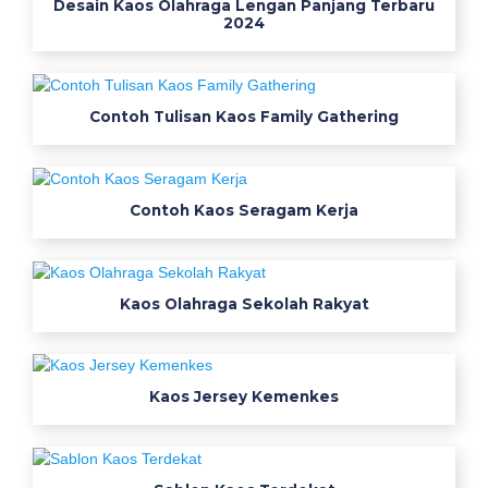
Desain Kaos Olahraga Lengan Panjang Terbaru
図
2024
貼
り
方
Contoh Tulisan Kaos Family Gathering
D
e
Contoh Kaos Seragam Kerja
s
a
i
Kaos Olahraga Sekolah Rakyat
n
K
Kaos Jersey Kemenkes
a
o