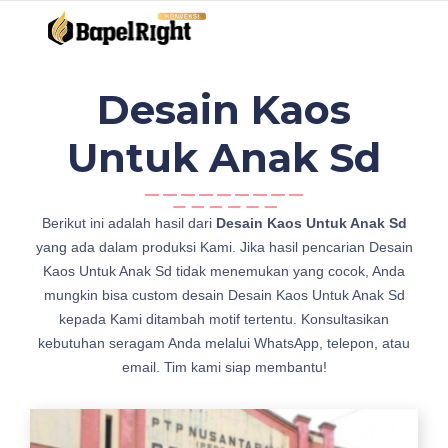
Desain Kaos
Untuk Anak Sd
1
Berikut ini adalah hasil dari
Desain Kaos Untuk Anak Sd
2
yang ada dalam produksi Kami. Jika hasil pencarian Desain
誘
Kaos Untuk Anak Sd tidak menemukan yang cocok, Anda
導
mungkin bisa custom desain Desain Kaos Untuk Anak Sd
心
kepada Kami ditambah motif tertentu. Konsultasikan
電
kebutuhan seragam Anda melalui WhatsApp, telepon, atau
図
email. Tim kami siap membantu!
電
極
の