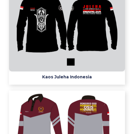
導
貼
り
方
s
e
r
a
g
a
m
Kaos Juleha Indonesia
c
l
e
a
n
i
n
g