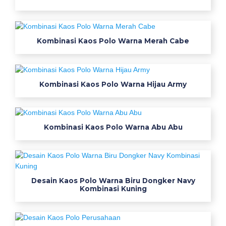
図
電
極
Kombinasi Kaos Polo Warna Merah Cabe
の
つ
け
Kombinasi Kaos Polo Warna Hijau Army
方
m
i
c
Kombinasi Kaos Polo Warna Abu Abu
j
t
1
2
Desain Kaos Polo Warna Biru Dongker Navy
誘
Kombinasi Kuning
導
心
電