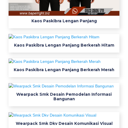
図
の
正
Kaos Paskibra Lengan Panjang
し
い
貼
Kaos Paskibra Lengan Panjang Berkerah Hitam
り
方
と
手
Kaos Paskibra Lengan Panjang Berkerah Merah
順
ガ
イ
Wearpack Smk Desain Pemodelan Informasi
ド
Bangunan
1
2
誘
導
Wearpack Smk Dkv Desain Komunikasi Visual