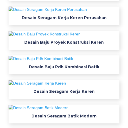
護
師
日
Desain Seragam Kerja Keren Perusahan
記
f
r
Desain Baju Proyek Konstruksi Keren
o
m
看
護
Desain Baju Pdh Kombinasi Batik
学
生
1
Desain Seragam Kerja Keren
2
誘
導
心
Desain Seragam Batik Modern
電
図