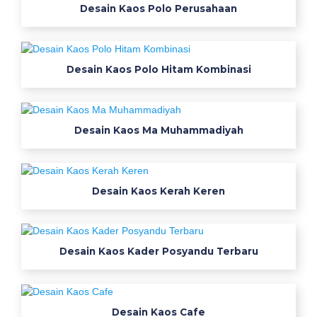
図
Desain Kaos Polo Perusahaan
の
電
極
Desain Kaos Polo Hitam Kombinasi
を
装
着
す
Desain Kaos Ma Muhammadiyah
る
位
置
Desain Kaos Kerah Keren
を
表
し
た
Desain Kaos Kader Posyandu Terbaru
イ
ラ
ス
ト
Desain Kaos Cafe