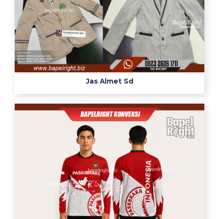
的
な
ど
を
解
説
ナ
Jas Almet Sd
ー
ス
の
ヒ
ン
ト
1
2
誘
導
心
電