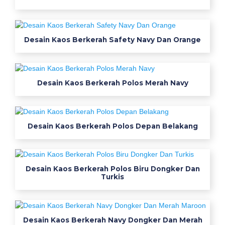
四
肢
フ
Desain Kaos Berkerah Safety Navy Dan Orange
リ
ー
素
材
Desain Kaos Berkerah Polos Merah Navy
看
護
r
Desain Kaos Berkerah Polos Depan Belakang
o
o
カ
ン
Desain Kaos Berkerah Polos Biru Dongker Dan
ゴ
Turkis
ル
ー
1
Desain Kaos Berkerah Navy Dongker Dan Merah
2