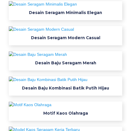
貼
Desain Seragam Minimalis Elegan
る
位
置
1
Desain Seragam Modern Casual
2
誘
導
心
Desain Baju Seragam Merah
電
図
貼
Desain Baju Kombinasi Batik Putih Hijau
り
方
位
置
Motif Kaos Olahraga
図
解