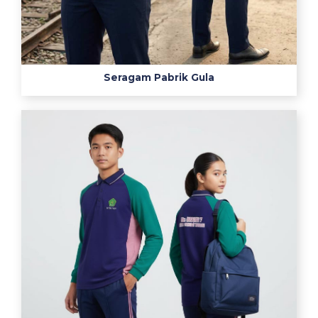
K
e
r
e
Seragam Pabrik Gula
n
1
2
誘
導
心
電
図
貼
り
方
わ
か
り