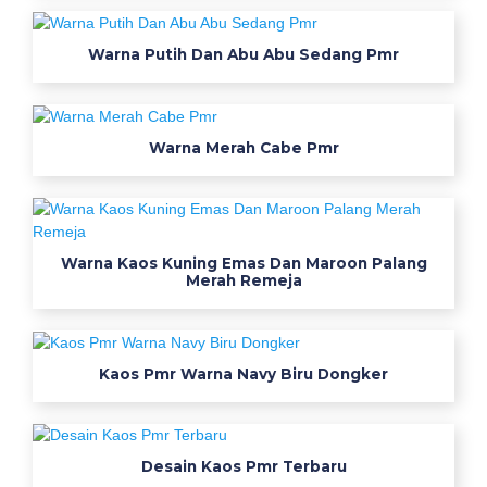
u
k
Warna Putih Dan Abu Abu Sedang Pmr
A
n
Warna Merah Cabe Pmr
a
k
S
Warna Kaos Kuning Emas Dan Maroon Palang
Merah Remeja
d
位
置
Kaos Pmr Warna Navy Biru Dongker
図
解
o
Desain Kaos Pmr Terbaru
d