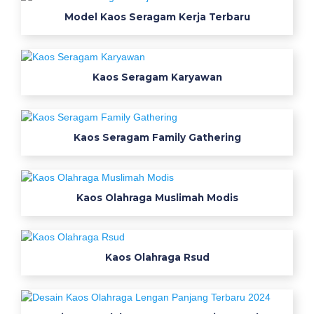
w
Model Kaos Seragam Kerja Terbaru
e
t
e
心
Kaos Seragam Karyawan
電
図
十
Kaos Seragam Family Gathering
二
誘
導
位
Kaos Olahraga Muslimah Modis
置
1
2
誘
Kaos Olahraga Rsud
導
心
電