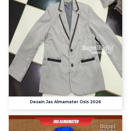
電
図
貼
り
方
コ
ツ
電
極
装
着
ポ
イ
ン
Desain Jas Almamater Osis 2026
ト
1
2
誘
導