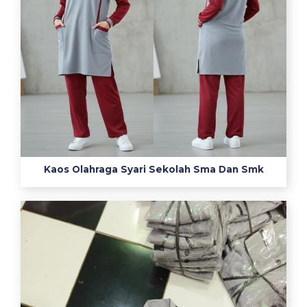
所
y
o
u
r
h
o
p
e
r
a
Kaos Olahraga Syari Sekolah Sma Dan Smk
d
i
o
1
2
誘
導
心