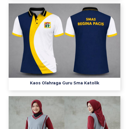
s
y
a
n
d
u
1
2
誘
導
心
電
Kaos Olahraga Guru Sma Katolik
図
見
て
い
る
場