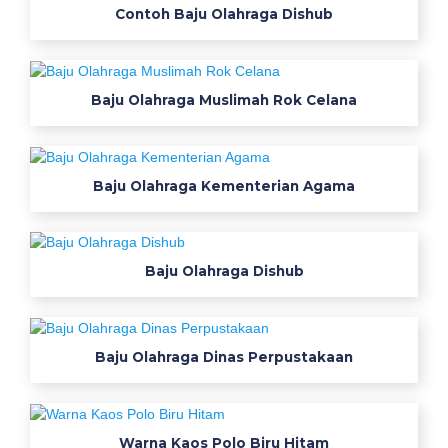
Contoh Baju Olahraga Dishub
o
l
a
h
Baju Olahraga Muslimah Rok Celana
r
a
g
a
Baju Olahraga Kementerian Agama
k
o
r
Baju Olahraga Dishub
e
a
1
2
Baju Olahraga Dinas Perpustakaan
誘
導
心
Warna Kaos Polo Biru Hitam
電