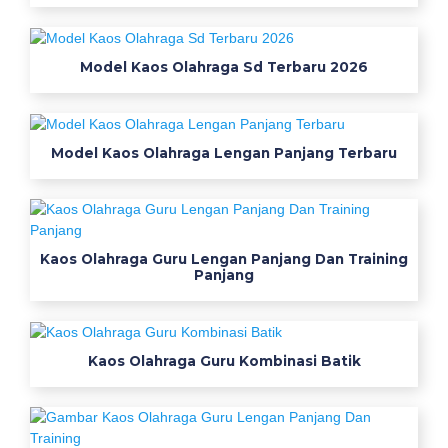
u
s
d
Model Kaos Olahraga Sd Terbaru 2026
十
二
誘
導
Model Kaos Olahraga Lengan Panjang Terbaru
心
電
図
貼
Kaos Olahraga Guru Lengan Panjang Dan Training
り
Panjang
方
十
二
Kaos Olahraga Guru Kombinasi Batik
誘
導
心
電