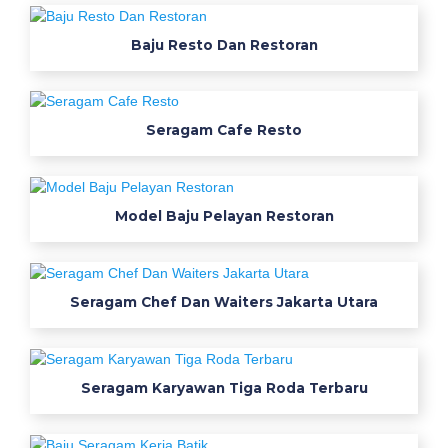
i
Baju Resto Dan Restoran
m
e
n
j
Seragam Cafe Resto
a
d
i
s
Model Baju Pelayan Restoran
e
r
a
Seragam Chef Dan Waiters Jakarta Utara
g
a
m
y
Seragam Karyawan Tiga Roda Terbaru
a
n