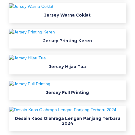
a
g
Jersey Warna Coklat
a
m
k
e
Jersey Printing Keren
r
j
a
Jersey Hijau Tua
p
n
s
d
Jersey Full Printing
e
s
a
Desain Kaos Olahraga Lengan Panjang Terbaru
i
2024
n
b