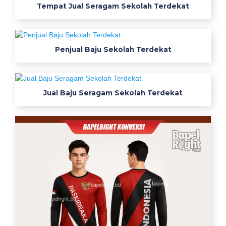
Tempat Jual Seragam Sekolah Terdekat
e
b
u
n
Penjual Baju Sekolah Terdekat
a
n
l
a
Jual Baju Seragam Sekolah Terdekat
k
i
-
l
a
k
i
p
e
n
g