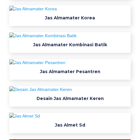
r
j
Jas Almamater Korea
a
p
r
a
Jas Almamater Kombinasi Batik
m
u
g
Jas Almamater Pesantren
a
r
i
k
Desain Jas Almamater Keren
e
r
e
t
Jas Almet Sd
a
a