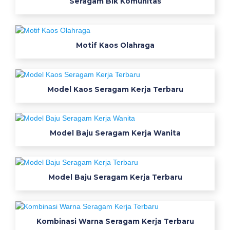
Seragam Blk Komunitas
a
m
u
Motif Kaos Olahraga
g
a
r
i
Model Kaos Seragam Kerja Terbaru
m
e
n
j
Model Baju Seragam Kerja Wanita
a
d
i
Model Baju Seragam Kerja Terbaru
s
e
r
a
Kombinasi Warna Seragam Kerja Terbaru