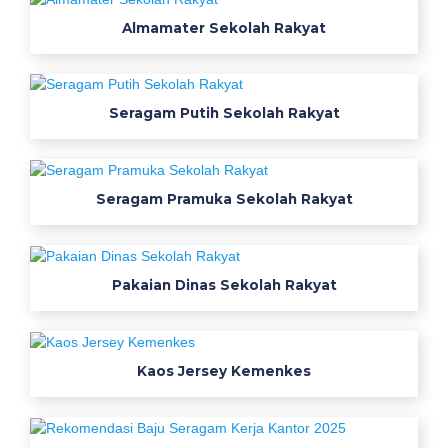
h
a
Almamater Sekolah Rakyat
i
u
n
Seragam Putih Sekolah Rakyat
i
f
o
r
Seragam Pramuka Sekolah Rakyat
m
s
p
Pakaian Dinas Sekolah Rakyat
e
s
i
a
Kaos Jersey Kemenkes
l
i
s