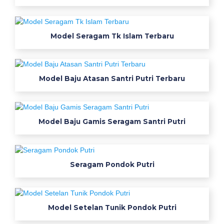
a
t
b
Model Seragam Tk Islam Terbaru
a
j
u
k
Model Baju Atasan Santri Putri Terbaru
e
r
j
Model Baju Gamis Seragam Santri Putri
a
p
r
a
Seragam Pondok Putri
m
u
g
a
Model Setelan Tunik Pondok Putri
r