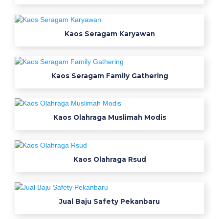
g
a
m
Kaos Seragam Karyawan
y
a
n
g
Kaos Seragam Family Gathering
i
d
e
Kaos Olahraga Muslimah Modis
a
l
B
a
Kaos Olahraga Rsud
j
u
s
e
Jual Baju Safety Pekanbaru
r