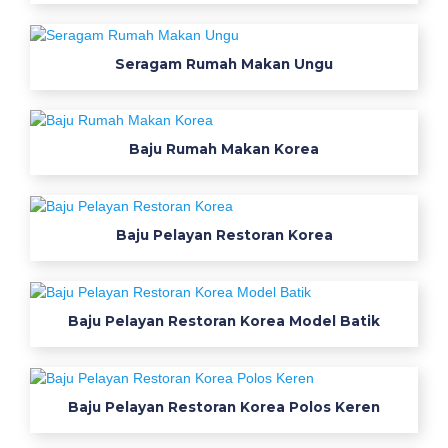
a
t
b
Seragam Rumah Makan Ungu
a
j
u
Baju Rumah Makan Korea
k
e
r
j
Baju Pelayan Restoran Korea
a
p
r
Baju Pelayan Restoran Korea Model Batik
a
m
u
g
Baju Pelayan Restoran Korea Polos Keren
a
r