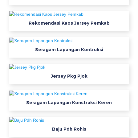
k
e
r
Rekomendasi Kaos Jersey Pemkab
j
a
p
Seragam Lapangan Kontruksi
r
a
m
u
Jersey Pkg Pjok
g
a
r
i
Seragam Lapangan Konstruksi Keren
m
e
n
Baju Pdh Rohis
j