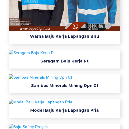
r
a
m
u
Warna Baju Kerja Lapangan Biru
g
a
Seragam Baju Kerja Pt
r
a
Sambas Minerals Mining Dpn 01
h
a
l
Model Baju Kerja Lapangan Pria
y
a
n