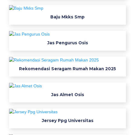
a
d
i
Baju Mkks Smp
s
e
r
Jas Pengurus Osis
a
g
a
m
Rekomendasi Seragam Rumah Makan 2025
y
a
n
Jas Almet Osis
g
i
d
e
Jersey Ppg Universitas
a
l