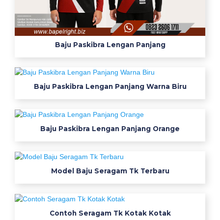
a
d
a
Baju Paskibra Lengan Panjang
a
n
5
h
Baju Paskibra Lengan Panjang Warna Biru
a
l
y
a
Baju Paskibra Lengan Panjang Orange
n
g
m
Model Baju Seragam Tk Terbaru
e
m
b
u
Contoh Seragam Tk Kotak Kotak