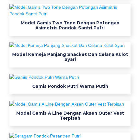
i
m
e
Model Gamis Two Tone Dengan Potongan
n
Asimetris Pondok Santri Putri
j
a
d
Model Kemeja Panjang Shacket Dan Celana Kulot
i
Syari
s
e
r
Gamis Pondok Putri Warna Putih
a
g
a
m
Model Gamis A Line Dengan Aksen Outer Vest
y
Terpisah
a
n
g