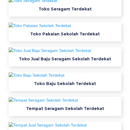
a
j
Toko Seragam Terdekat
u
s
e
Toko Pakaian Sekolah Terdekat
r
a
g
a
Toko Jual Baju Seragam Sekolah Terdekat
m
k
e
Toko Baju Sekolah Terdekat
r
j
a
p
Tempat Seragam Sekolah Terdekat
e
r
k