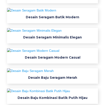
a
g
Desain Seragam Batik Modern
a
m
Desain Seragam Minimalis Elegan
K
e
r
Desain Seragam Modern Casual
j
a
Desain Baju Seragam Merah
P
o
Desain Baju Kombinasi Batik Putih Hijau
l