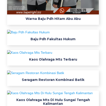
e
n
g
Warna Baju Pdh Hitam Abu Abu
e
n
a
Baju Pdh Fakultas Hukum
l
r
a
n
Kaos Olahraga Mts Terbaru
g
k
a
i
Seragam Restoran Kombinasi Batik
a
n
l
Kaos Olahraga Mts Di Hulu Sungai Tengah
e
Kalimantan