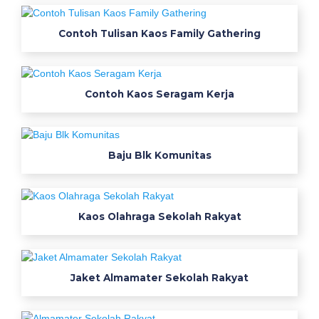
a
j
Contoh Tulisan Kaos Family Gathering
u
b
o
Contoh Kaos Seragam Kerja
l
a
w
a
Baju Blk Komunitas
r
n
a
Kaos Olahraga Sekolah Rakyat
k
u
n
i
Jaket Almamater Sekolah Rakyat
n
g