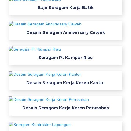
g
Baju Seragam Kerja Batik
i
d
e
a
Desain Seragam Anniversary Cewek
l
h
a
Seragam Pt Kampar Riau
i
u
n
i
Desain Seragam Kerja Keren Kantor
f
o
r
m
Desain Seragam Kerja Keren Perusahan
s
p
e