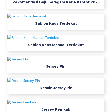
Rekomendasi Baju Seragam Kerja Kantor 2025
5
h
a
l
Sablon Kaos Terdekat
y
a
n
g
Sablon Kaos Manual Terdekat
m
e
m
Jersey Pln
b
u
a
t
Desain Jersey Pln
b
a
j
Jersey Pemkab
u