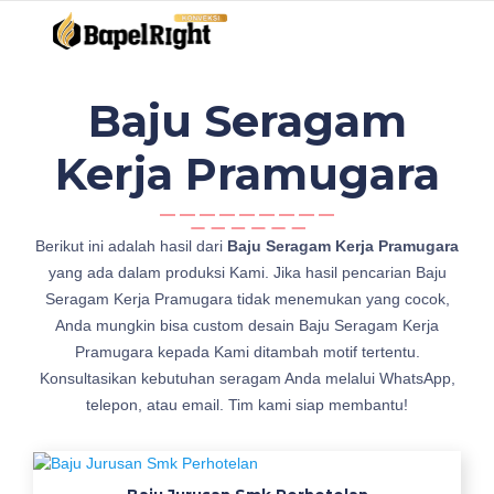
Baju Seragam
Kerja Pramugara
y
Berikut ini adalah hasil dari
Baju Seragam Kerja Pramugara
u
yang ada dalam produksi Kami. Jika hasil pencarian Baju
k
Seragam Kerja Pramugara tidak menemukan yang cocok,
B
Anda mungkin bisa custom desain Baju Seragam Kerja
a
Pramugara kepada Kami ditambah motif tertentu.
j
Konsultasikan kebutuhan seragam Anda melalui WhatsApp,
u
telepon, atau email. Tim kami siap membantu!
S
e
r