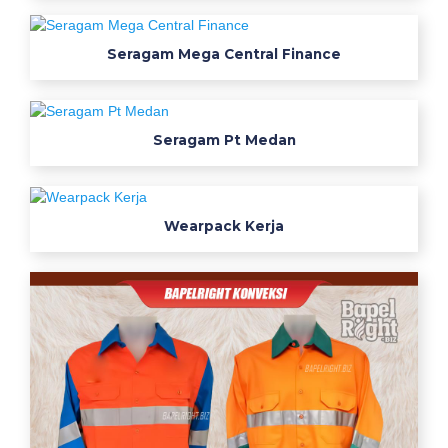
o
Seragam Mega Central Finance
s
P
r
Seragam Pt Medan
i
a
Wearpack Kerja
B
a
j
u
S