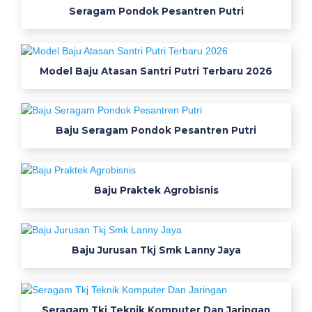
Seragam Pondok Pesantren Putri
i
d
e
a
Model Baju Atasan Santri Putri Terbaru 2026
l
h
a
Baju Seragam Pondok Pesantren Putri
i
u
n
i
Baju Praktek Agrobisnis
f
o
r
m
Baju Jurusan Tkj Smk Lanny Jaya
s
p
e
Seragam Tkj Teknik Komputer Dan Jaringan