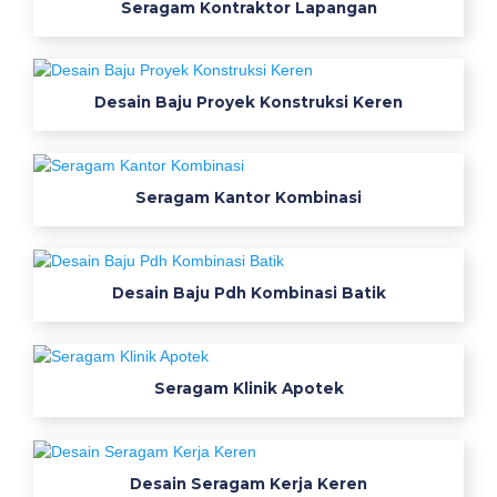
Seragam Kontraktor Lapangan
s
i
a
l
Desain Baju Proyek Konstruksi Keren
i
s
5
Seragam Kantor Kombinasi
B
a
Desain Baju Pdh Kombinasi Batik
j
u
S
Seragam Klinik Apotek
e
r
Desain Seragam Kerja Keren