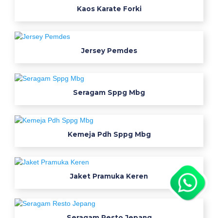
Kaos Karate Forki
5
2
i
n
Jersey Pemdes
f
o
b
a
Seragam Sppg Mbg
r
u
s
Kemeja Pdh Sppg Mbg
e
r
a
g
Jaket Pramuka Keren
a
m
k
Seragam Resto Jepang