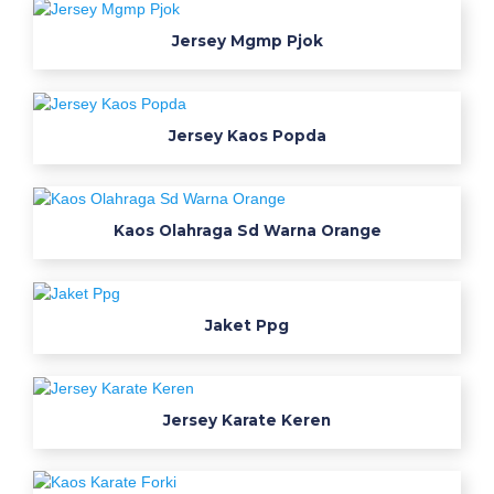
h
a
Jersey Mgmp Pjok
i
u
n
Jersey Kaos Popda
i
f
o
r
Kaos Olahraga Sd Warna Orange
m
s
p
Jaket Ppg
e
s
i
a
Jersey Karate Keren
l
i
s