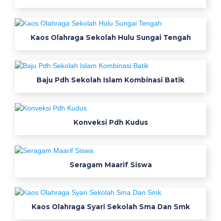
n
g
k
Kaos Olahraga Sekolah Hulu Sungai Tengah
a
p
d
a
Baju Pdh Sekolah Islam Kombinasi Batik
l
a
m
s
Konveksi Pdh Kudus
e
r
a
Seragam Maarif Siswa
g
a
m
k
Kaos Olahraga Syari Sekolah Sma Dan Smk
e