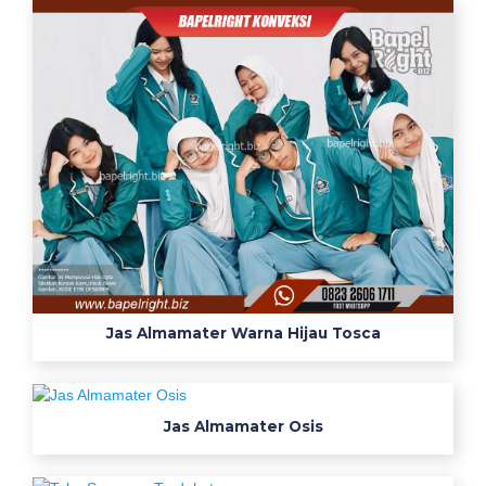
p
i
m
i
t
r
a
p
d
h
d
o
Jas Almamater Warna Hijau Tosca
n
g
k
e
Jas Almamater Osis
r
b