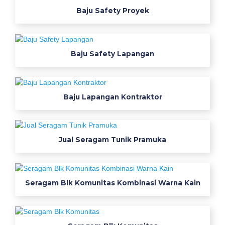
g
Baju Safety Proyek
m
e
m
Baju Safety Lapangan
b
u
a
t
Baju Lapangan Kontraktor
b
a
j
u
Jual Seragam Tunik Pramuka
k
e
r
Seragam Blk Komunitas Kombinasi Warna Kain
j
a
p
r