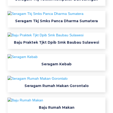
s
i
a
l
Seragam Tkj Smks Panca Dharma Sumatera
i
s
5
Baju Praktek Tjkt Dpib Smk Baubau Sulawesi
h
a
l
y
Seragam Kebab
a
n
g
Seragam Rumah Makan Gorontalo
m
e
m
b
Baju Rumah Makan
u