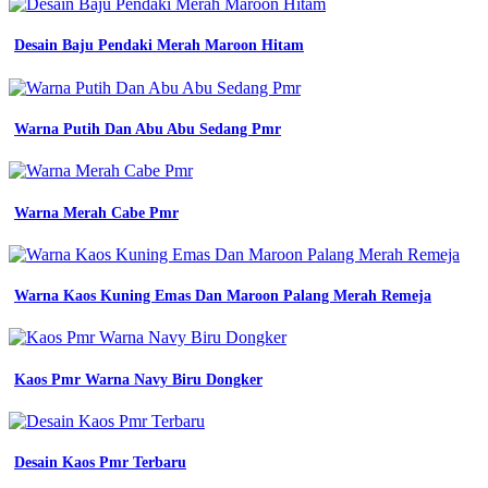
dan
warna
Desain Baju Pendaki Merah Maroon Hitam
sintesa
12
contoh
desain
Warna Putih Dan Abu Abu Sedang Pmr
kaos
Warna
Jas
Osis
Warna Merah Cabe Pmr
Yang
Bagus
komunitas
super
Warna Kaos Kuning Emas Dan Maroon Palang Merah Remeja
keren
denga
berbagai
warna
Kaos Pmr Warna Navy Biru Dongker
10
contoh
desain
kaos
Desain Kaos Pmr Terbaru
komunitas
yang