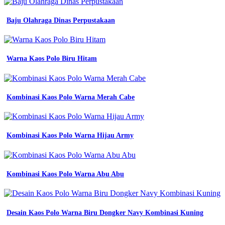
3
contoh
desain
Baju Olahraga Dinas Perpustakaan
kaos
komunitas
desain
baju
Warna Kaos Polo Biru Hitam
komunitas
keren
Contoh
Kombinasi Kaos Polo Warna Merah Cabe
Baju
Seragam
Kerja
Lapangan
Lengan
Kombinasi Kaos Polo Warna Hijau Army
Panjang
10
contoh
desain
Kombinasi Kaos Polo Warna Abu Abu
kaos
komunitas
keren
trend
Desain Kaos Polo Warna Biru Dongker Navy Kombinasi Kuning
2023