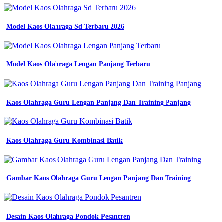
simple
dan
elegan
Model Kaos Olahraga Sd Terbaru 2026
contoh
desain
kaos
komunitas
Model Kaos Olahraga Lengan Panjang Terbaru
simple
pemuda
keren
motor
Kaos Olahraga Guru Lengan Panjang Dan Training Panjang
desa
6
contoh
desain
Kaos Olahraga Guru Kombinasi Batik
kaos
komunitas
yang
simple
dan
Gambar Kaos Olahraga Guru Lengan Panjang Dan Training
keren
tren
masa
kini
Desain Kaos Olahraga Pondok Pesantren