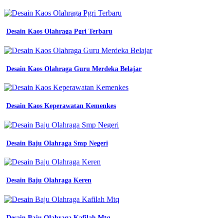
6
contoh
desain
kaos
Desain Kaos Olahraga Pgri Terbaru
komunitas
yang
simple
dan
Desain Kaos Olahraga Guru Merdeka Belajar
keren
tren
masa
kini
6
Desain Kaos Keperawatan Kemenkes
contoh
Contoh
Desain Baju Olahraga Smp Negeri
Desain
Kaos
Jersey
Desain Baju Olahraga Keren
Contoh
Desain
Kaos
Desain Baju Olahraga Kafilah Mtq