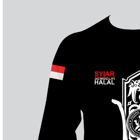
koleksi
nomer
31
detail
contoh
desain
kaos
komunitas
pemuda
koleksi
nomer
12
12
contoh
desain
kaos
komunitas
super
keren
denga
berbagai
warna
contoh
desain
kaos