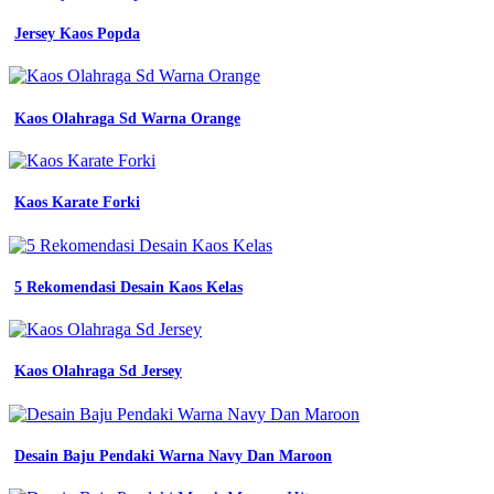
Baju
Jersey Kaos Popda
Organisasi
kaos
komunitas
yang
simple
Kaos Olahraga Sd Warna Orange
dan
elegan
12
contoh
Kaos Karate Forki
desain
kaos
komunitas
super
5 Rekomendasi Desain Kaos Kelas
keren
denga
berbagai
warna
Kaos Olahraga Sd Jersey
10
contoh
desain
kaos
komunitas
Desain Baju Pendaki Warna Navy Dan Maroon
berbagai
model