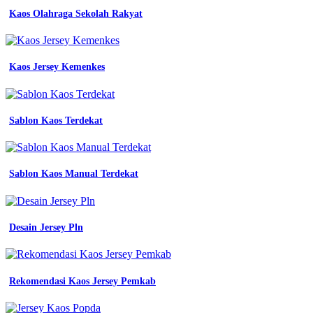
contoh
Kaos Olahraga Sekolah Rakyat
warna
coklat
susu
desain
Kaos Jersey Kemenkes
kaos
komunitas
super
keren
Sablon Kaos Terdekat
denga
berbagai
warna
kumpulan
desain
Sablon Kaos Manual Terdekat
kaos
komunitas
keren
dan
Desain Jersey Pln
simple
berkaos
com
10
Rekomendasi Kaos Jersey Pemkab
contoh
desain
Contoh