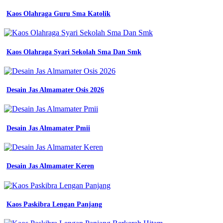
detail
contoh
Kaos Olahraga Guru Sma Katolik
desain
kaos
komunitas
pemuda
Kaos Olahraga Syari Sekolah Sma Dan Smk
koleksi
nomer
13
pilihan
Desain Jas Almamater Osis 2026
contoh
desain
kaos
komunitas
yang
Desain Jas Almamater Pmii
kreatif
contoh
desain
kaos
Desain Jas Almamater Keren
komunitas
Contoh
Desain
Kaos Paskibra Lengan Panjang
Kaos