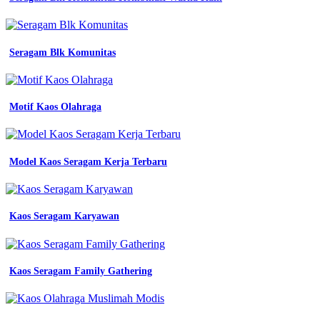
desain
kaos
komunitas
simple
Seragam Blk Komunitas
pemuda
keren
motor
desa
Motif Kaos Olahraga
detail
contoh
desain
kaos
Model Kaos Seragam Kerja Terbaru
komunitas
pemuda
koleksi
nomer
5
Kaos Seragam Karyawan
12
contoh
Contoh
Desain
Kaos Seragam Family Gathering
Kaos
Jersey
Keren