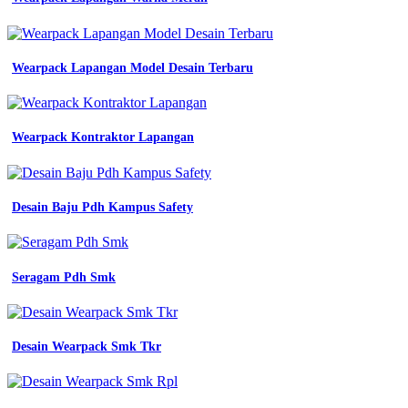
Baju
Lapangan
Kehutanan
-
Wearpack Lapangan Model Desain Terbaru
Variasi
Warna
Biru
-
Desain
Wearpack Kontraktor Lapangan
Baju
Lapangan
Hitam
Polos
Desain Baju Pdh Kampus Safety
Tampak
Depan
Dan
Belakang
Seragam Pdh Smk
-
Jersey
Custom
Murah
Desain Wearpack Smk Tkr
Sidoarjo
-
Seragam
Kerja