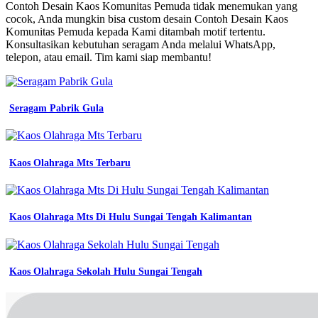
Desain
Contoh Desain Kaos Komunitas Pemuda tidak menemukan yang
Kaos
cocok, Anda mungkin bisa custom desain Contoh Desain Kaos
Komunitas
Komunitas Pemuda kepada Kami ditambah motif tertentu.
Keren
Konsultasikan kebutuhan seragam Anda melalui WhatsApp,
contoh
telepon, atau email. Tim kami siap membantu!
desain
kaos
komunitas
pemuda
Seragam Pabrik Gula
koleksi
nomer
4
detail
Kaos Olahraga Mts Terbaru
contoh
baju
pdh
kesmas
Kaos Olahraga Mts Di Hulu Sungai Tengah Kalimantan
contoh
baju
cleaning
service
Kaos Olahraga Sekolah Hulu Sungai Tengah
desain
kaos
komunitas
pemuda