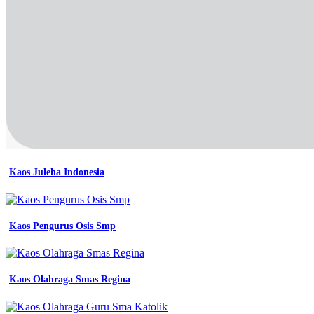
contoh
desain
kaos
komunitas
Contoh
desain
kaos
angkatan
sekolah
gudang
jas
keren
trend
2023
Kaos Juleha Indonesia
sribu
10
contoh
desain
Kaos Pengurus Osis Smp
kaos
komunitas
berbagai
model
dan
Kaos Olahraga Smas Regina
warna
sintesa