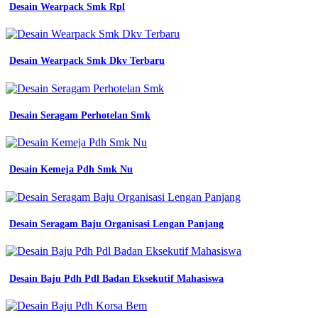
Batik
Desain Wearpack Smk Rpl
Modern
-
Toko
Seragam
Desain Wearpack Smk Dkv Terbaru
Kerja
Di
Jogja
-
Desain Seragam Perhotelan Smk
Berbeda
Jurusan
Tapi
Model
Desain Kemeja Pdh Smk Nu
Baju
Jersey
Mereka
Itu
Sama.
Desain Seragam Baju Organisasi Lengan Panjang
Jersey
Tersebut
-
Desain
Desain Baju Pdh Pdl Badan Eksekutif Mahasiswa
Almamater
Depan
Belakang