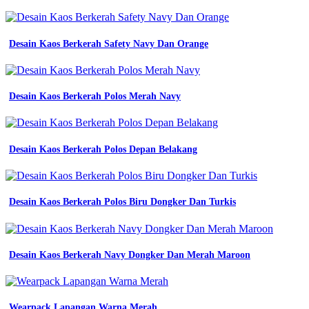
Al
Azhar
-
Baju
Desain Kaos Berkerah Safety Navy Dan Orange
Pdh
Kampus
Adalah
-
Desain Kaos Berkerah Polos Merah Navy
Baju
Jasko
-
Jas
Desain Kaos Berkerah Polos Depan Belakang
Sekolah
-
Jersey
Futsal
Printing
Desain Kaos Berkerah Polos Biru Dongker Dan Turkis
Terbaru
-
Warna
Almamater
Desain Kaos Berkerah Navy Dongker Dan Merah Maroon
Osis
Yang
Bagus
-
Wearpack Lapangan Warna Merah