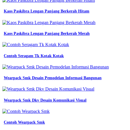
Anak
Sd
Kaos Paskibra Lengan Panjang Berkerah Hitam
contoh
baju
seragam
kerja
Kaos Paskibra Lengan Panjang Berkerah Merah
lapangan
lengan
panjang
weva
Contoh Seragam Tk Kotak Kotak
garment
detail
contoh
desain
Wearpack Smk Desain Pemodelan Informasi Bangunan
kaos
komunitas
pemuda
koleksi
Wearpack Smk Dkv Desain Komunikasi Visual
nomer
28
12
contoh
desain
Contoh Wearpack Smk
kaos