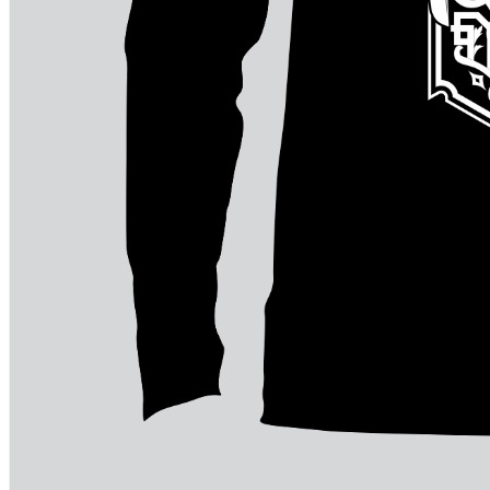
komunitas
Contoh
Desain
Kaos
Komunitas
Keren
Contoh
Desain
Kaos
Komunitas
Pemuda
simple
pemuda
keren
motor
desa
10