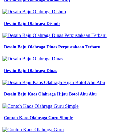
Komunitas
Pemuda
Desain Baju Olahraga Dishub
desain
kaos
komunitas
yang
Desain Baju Olahraga Dinas Perpustakaan Terbaru
simple
dan
keren
tren
Desain Baju Olahraga Dinas
masa
kini
batik
sd
tahun
Desain Baju Kaos Olahraga Hijau Botol Abu Abu
90an
6
contoh
desain
Contoh Kaos Olahraga Guru Simple
kaos
komunitas
yang