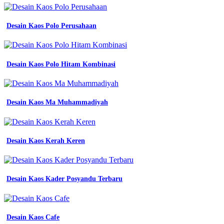
sribu
10
contoh
Desain Kaos Polo Perusahaan
desain
kaos
komunitas
keren
trend
Desain Kaos Polo Hitam Kombinasi
2023
sribu
Referensi
Desain Kaos Ma Muhammadiyah
Kaos
Olahraga
-
Atasan
Desain Kaos Kerah Keren
Olahraga
Anak
-
Desain
Desain Kaos Kader Posyandu Terbaru
Jersey
Aesthetic
-
Batik
Sekolah
Desain Kaos Cafe