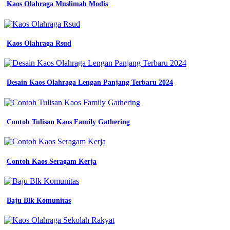
Kaos Olahraga Muslimah Modis
desain
kaos
komunitas
super
keren
Kaos Olahraga Rsud
denga
berbagai
warna
12
Desain Kaos Olahraga Lengan Panjang Terbaru 2024
contoh
desain
kaos
komunitas
Contoh Tulisan Kaos Family Gathering
super
keren
denga
berbagai
Contoh Kaos Seragam Kerja
warna
12
contoh
seragam
batik
Baju Blk Komunitas
perpisahan
sekolah
coksu