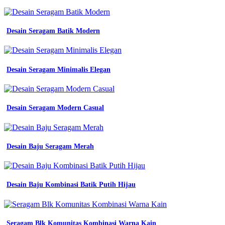
Baju
Batik
Desain Seragam Batik Modern
Smp
Warna
Merah
simple
10
Desain Seragam Minimalis Elegan
contoh
desain
kaos
komunitas
Desain Seragam Modern Casual
yang
simple
dan
elegan
Desain Baju Seragam Merah
Contoh
desain
kaos
keren
Desain Baju Kombinasi Batik Putih Hijau
contoh
desain
jaket
organisasi
contoh
Seragam Blk Komunitas Kombinasi Warna Kain