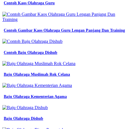
simple
Contoh Kaos Olahraga Guru
dan
keren
tren
masa
kini
Contoh Gambar Kaos Olahraga Guru Lengan Panjang Dan Training
12
contoh
desain
kaos
komunitas
Contoh Baju Olahraga Dishub
super
keren
denga
berbagai
Baju Olahraga Muslimah Rok Celana
warna
10
contoh
desain
Baju Olahraga Kementerian Agama
kaos
komunitas
yang
simple
Baju Olahraga Dishub
dan
elegan