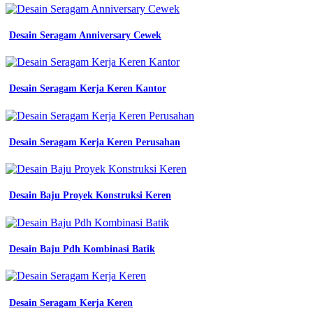
komunitas
super
keren
Desain Seragam Anniversary Cewek
denga
berbagai
warna
12
Desain Seragam Kerja Keren Kantor
contoh
desain
kaos
komunitas
Desain Seragam Kerja Keren Perusahan
super
keren
denga
berbagai
warna
Desain Baju Proyek Konstruksi Keren
contoh
desain
kaos
komunitas
Desain Baju Pdh Kombinasi Batik
pemuda
contoh
desain
kaos
Desain Seragam Kerja Keren
komunitas