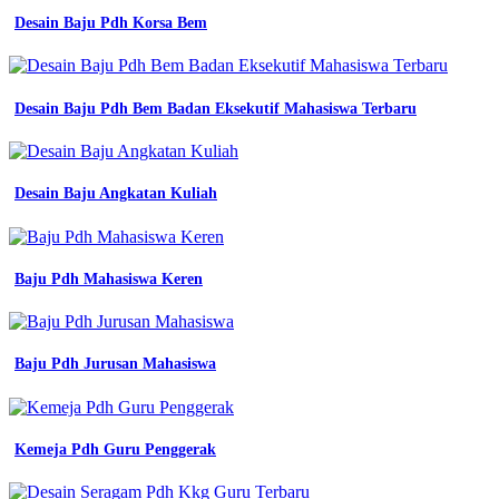
-
Desain Baju Pdh Korsa Bem
Wearpack
Smk
Akuntansi
-
Desain Baju Pdh Bem Badan Eksekutif Mahasiswa Terbaru
Seragam
Batik
Sd
Muhammadiyah
-
Desain Baju Angkatan Kuliah
Batik
Sd
Cianjur
Jawa
Baju Pdh Mahasiswa Keren
Barat
Baju Pdh Jurusan Mahasiswa
Kemeja Pdh Guru Penggerak