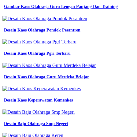
-
Gambar Kaos Olahraga Guru Lengan Panjang Dan Training
Apa
Itu
Almamater
Osis
Desain Kaos Olahraga Pondok Pesantren
-
Warna
Almamater
Ut
Desain Kaos Olahraga Pgri Terbaru
-
Jurusan
Listrik
Smk
Kerja
Desain Kaos Olahraga Guru Merdeka Belajar
Apa
-
Gambar
Pdh
Desain Kaos Keperawatan Kemenkes
Polos
-
Jersey
Polos
Desain Baju Olahraga Smp Negeri
Merah
-
Jersey