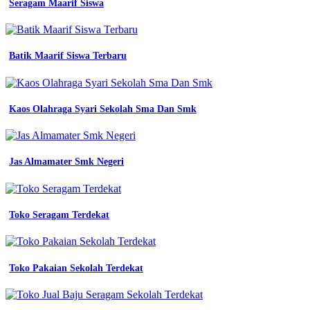
Seragam Maarif Siswa
seragam
wearpack
Baju
Batik Maarif Siswa Terbaru
Wearpack
Baju
Wearpack
Kaos Olahraga Syari Sekolah Sma Dan Smk
Sekolah
Smk
Jas Almamater Smk Negeri
smk
konveksi
seragam
wearpack
Toko Seragam Terdekat
smk
tkr
desain
seragam
Toko Pakaian Sekolah Terdekat
baju
jurusan
Wearpack