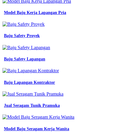
sekolah
seragam
Model Baju Kerja Lapangan Pria
olahraga
grosir
kain
seragam
Baju Safety Proyek
batik
seragam
batik
sekolah
seragam
Baju Safety Lapangan
olahraga
grosir
kain
seragam
Baju Lapangan Kontraktor
batik
seragam
batik
sekolah
Jual Seragam Tunik Pramuka
seragam
olahraga
grosir
kain
Model Baju Seragam Kerja Wanita
seragam
batik