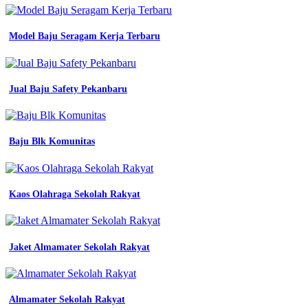
wearpack
smk
baju
Model Baju Seragam Kerja Terbaru
praktek
seragam
jurusan
smk
Jual Baju Safety Pekanbaru
promo
jual
seragam
wearpack
Baju Blk Komunitas
werpak
wearpak
terusan
sekolah
Kaos Olahraga Sekolah Rakyat
smk
stm
desain
pesan
kaos
Jaket Almamater Sekolah Rakyat
Baju
Training
Almamater Sekolah Rakyat