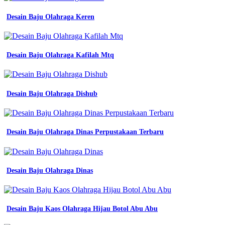
Real
Desain Baju Olahraga Keren
Madrid
Hijau
Tosca
-
Batik
Desain Baju Olahraga Kafilah Mtq
Smp
2
Tegal
-
Desain Baju Olahraga Dishub
Logo
Smkn
1
Parindu
Desain Baju Olahraga Dinas Perpustakaan Terbaru
-
Aplikasi
Desain
Baju
Desain Baju Olahraga Dinas
Lapangan
-
Smk
Jurusan
Otomotif
Desain Baju Kaos Olahraga Hijau Botol Abu Abu
Terdekat