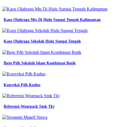
seragam
jurusan
smk
promo
Kaos Olahraga Mts Di Hulu Sungai Tengah Kalimantan
wearpack
smk
baju
praktek
Kaos Olahraga Sekolah Hulu Sungai Tengah
seragam
jurusan
smk
promo
Baju Pdh Sekolah Islam Kombinasi Batik
jual
kemeja
wearpack
sekolah
smk
Konveksi Pdh Kudus
pesantren
shopee
indonesia
seragam
Referensi Wearpack Smk Tkj
wearpack
smk
konveksi
wijaya