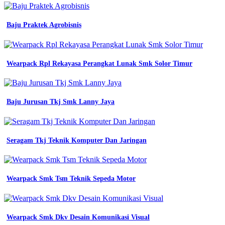
praktek
seragam
jurusan
Baju Praktek Agrobisnis
smk
promo
wearpack
smk
Wearpack Rpl Rekayasa Perangkat Lunak Smk Solor Timur
baju
praktek
seragam
jurusan
smk
Baju Jurusan Tkj Smk Lanny Jaya
promo
wearpack
Bikin
Seragam Tkj Teknik Komputer Dan Jaringan
Seragam
Kerja
Entertainment
smk
Wearpack Smk Tsm Teknik Sepeda Motor
tkr
desain
seragam
baju
Wearpack Smk Dkv Desain Komunikasi Visual
jurusan