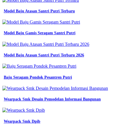
baju
praktek
Model Baju Atasan Santri Putri Terbaru
seragam
jurusan
smk
promo
wearpack
Model Baju Gamis Seragam Santri Putri
smk
tkr
desain
seragam
Model Baju Atasan Santri Putri Terbaru 2026
baju
jurusan
terbaru
konveksi
Baju Seragam Pondok Pesantren Putri
wearpack
smk
di
banjarmasin
kalimantan
Wearpack Smk Desain Pemodelan Informasi Bangunan
selatan
nusantara
wearpack
smk
Wearpack Smk Dpib
baju