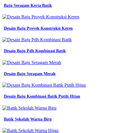
promo
Baju Seragam Kerja Batik
jual
custom
baju
seragam
Desain Baju Proyek Konstruksi Keren
sekolah
smk
Wearpack
Smk
2
Desain Baju Pdh Kombinasi Batik
Surakarta
pdh
wearpack
atasan
Desain Baju Seragam Merah
murah
bordir
jual
seragam
Desain Baju Kombinasi Batik Putih Hijau
sekolah
wearpack
sekolah
smk
Batik Sekolah Warna Biru
atasan
po
shopee