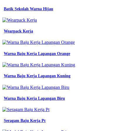
sablon
kaos
Batik Sekolah Warna Hijau
kediri
sablon
kaos
pare
Wearpack Kerja
kediri
tempat
sablon
kaos
Warna Baju Kerja Lapangan Orange
murah
wearpack
smk
tkr
Warna Baju Kerja Lapangan Kuning
desain
seragam
Model
Jersey
Warna Baju Kerja Lapangan Biru
Terbaik
baju
jurusan
terbaru
Seragam Baju Kerja Pt
seragam
batik