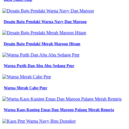
putih
panjang
siswa
siswi
Desain Baju Pendaki Warna Navy Dan Maroon
katun
baju
wearpack
smk
Desain Baju Pendaki Merah Maroon Hitam
baju
praktek
seragam
jurusan
smk
Warna Putih Dan Abu Abu Sedang Pmr
promo
Pdh
Dan
Warna Merah Cabe Pmr
Pdl
Apa
Bedanya
-
Warna Kaos Kuning Emas Dan Maroon Palang Merah Remeja
Download
Desain
Baju
Lapangan