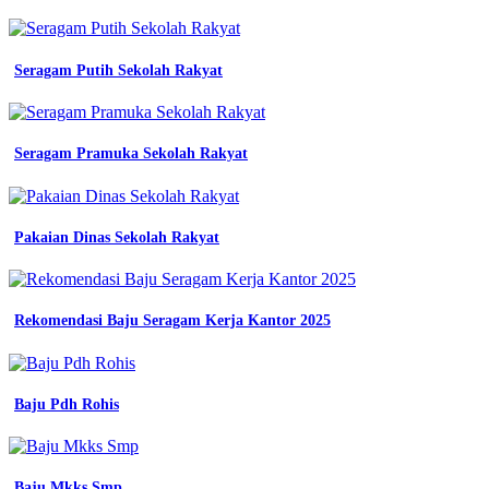
Olahraga
Baju
Wearpack
Seragam Putih Sekolah Rakyat
Sekolah
Smk
Seragam Pramuka Sekolah Rakyat
promosi
murah
vendor
kaos
Pakaian Dinas Sekolah Rakyat
promosi
kaos
olahraga
pusat
Rekomendasi Baju Seragam Kerja Kantor 2025
jual
amel
baju
lapang
garuda
Baju Pdh Rohis
seragam
sma
smk
oxford
Baju Mkks Smp