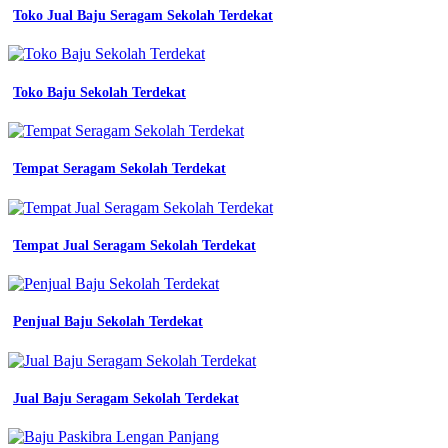
smk
Toko Jual Baju Seragam Sekolah Terdekat
2
sragen
jersey
aesthetic
design
Toko Baju Sekolah Terdekat
terbaru
wearpack
smk
rpl
Tempat Seragam Sekolah Terdekat
baju
jurusan
kemeja
rpl
Tempat Jual Seragam Sekolah Terdekat
terbaru
bapelright
jual
baju
Penjual Baju Sekolah Terdekat
seragam
smk
pdh
wearpack
sekolah
Jual Baju Seragam Sekolah Terdekat
custom
bordir