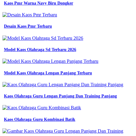
Kaos Pmr Warna Navy Biru Dongker
-
Warna
Biru
Navy
-
Desain Kaos Pmr Terbaru
Motif
Jersey
Merpati
Keren
Model Kaos Olahraga Sd Terbaru 2026
-
Baju
Mentahan
Lapangan
Model Kaos Olahraga Lengan Panjang Terbaru
-
Almamater
Ut
Palembang
Kaos Olahraga Guru Lengan Panjang Dan Training Panjang
-
Model
Almet
-
Gambar
Kaos Olahraga Guru Kombinasi Batik
Baju
Kaos
Berkerah