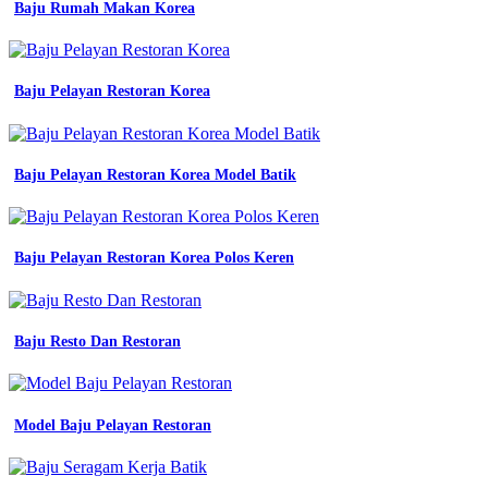
terpercaya
Baju Rumah Makan Korea
baju
kejuruan
smk
baju
Baju Pelayan Restoran Korea
jurusan
dkv
smk
wearpack
Baju Pelayan Restoran Korea Model Batik
smk
3
salatiga
pusat
Baju Pelayan Restoran Korea Polos Keren
konveksi
baju
wearpack
langsung
konveksi
Baju Resto Dan Restoran
wearpack
smk
baju
praktek
Model Baju Pelayan Restoran
seragam
jurusan
smk