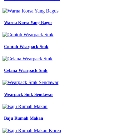
kemeja
kemeja
custom
kemeja
Warna Korsa Yang Bagus
jual
Baju
Tsm
Smk
Contoh Wearpack Smk
seragam
wearpack
werpak
wearpak
Celana Wearpack Smk
terusan
sekolah
smk
stm
Wearpack Smk Sendawar
desain
baju
jurusan
wearpack
Baju Rumah Makan
smk
bisnis
pemasaran
082326061711