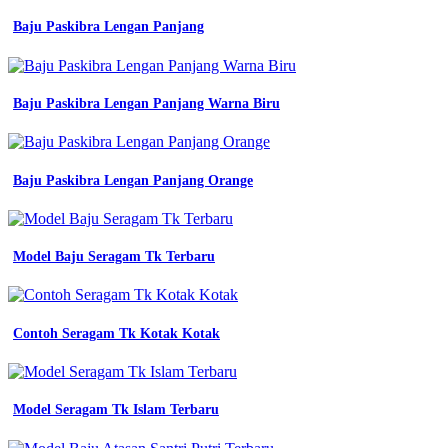
murah
jual
Baju Paskibra Lengan Panjang
kemeja
wearpack
sekolah
smk
Baju Paskibra Lengan Panjang Warna Biru
seragam
komunitas
seragam
tkj
Baju Paskibra Lengan Panjang Orange
wearpack
baju
untuk
olahraga
Model Baju Seragam Tk Terbaru
Wearpack
Smk
7
Contoh Seragam Tk Kotak Kotak
Semarang
ukuran
pdh
Model Seragam Tk Islam Terbaru
xl
smk