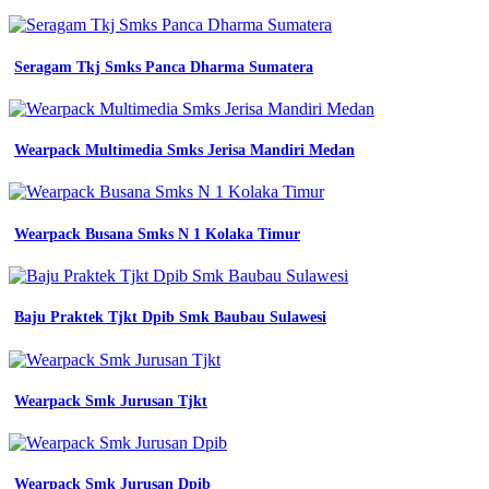
terbaru
seragam
wearpack
smk
Seragam Tkj Smks Panca Dharma Sumatera
Baju
tunik
wearpack
smk
Wearpack Multimedia Smks Jerisa Mandiri Medan
2
salatiga
konveksi
wijaya
Wearpack Busana Smks N 1 Kolaka Timur
baju
jurusan
wearpack
baju
Baju Praktek Tjkt Dpib Smk Baubau Sulawesi
praktek
zenex
co
id
jual
Wearpack Smk Jurusan Tjkt
baju
kemeja
wearpack
seragam
Wearpack Smk Jurusan Dpib