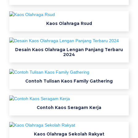
s
T
Kaos Olahraga Rsud
e
r
d
Desain Kaos Olahraga Lengan Panjang Terbaru
2024
e
k
Contoh Tulisan Kaos Family Gathering
a
t
Contoh Kaos Seragam Kerja
c
o
m
b
Kaos Olahraga Sekolah Rakyat