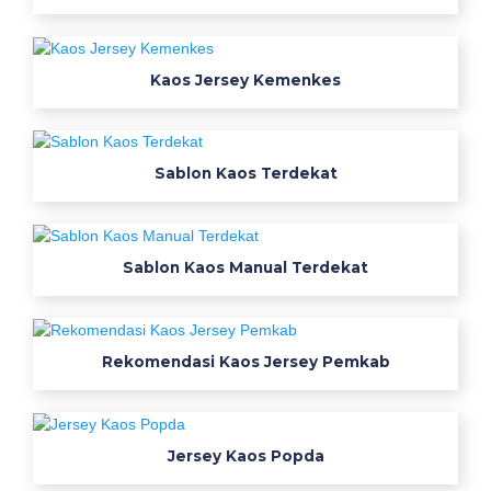
e
d
3
Kaos Jersey Kemenkes
0
s
u
n
Sablon Kaos Terdekat
i
s
e
Sablon Kaos Manual Terdekat
x
k
a
o
Rekomendasi Kaos Jersey Pemkab
s
4
t
o
Jersey Kaos Popda
k