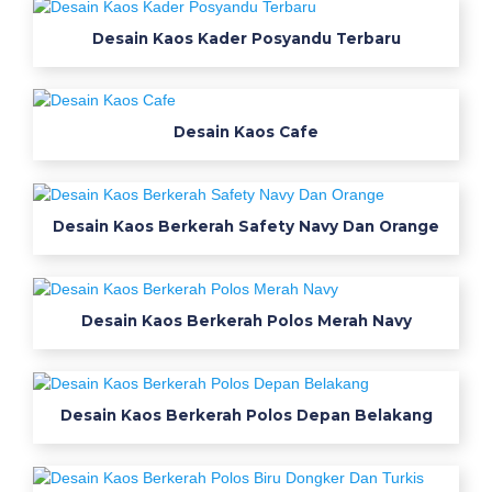
i
Desain Kaos Kader Posyandu Terbaru
a
4
t
o
Desain Kaos Cafe
k
o
b
a
Desain Kaos Berkerah Safety Navy Dan Orange
h
a
n
Desain Kaos Berkerah Polos Merah Navy
k
a
o
s
Desain Kaos Berkerah Polos Depan Belakang
t
e
r