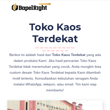
Toko Kaos
Terdekat
s
Berikut ini adalah hasil dari
Toko Kaos Terdekat
yang ada
u
dalam produksi Kami. Jika hasil pencarian Toko Kaos
p
Terdekat tidak menemukan yang cocok, Anda mungkin bisa
p
custom desain Toko Kaos Terdekat kepada Kami ditambah
l
motif tertentu. Konsultasikan kebutuhan seragam Anda
i
melalui WhatsApp, telepon, atau email. Tim kami siap
e
membantu!
r
T
o