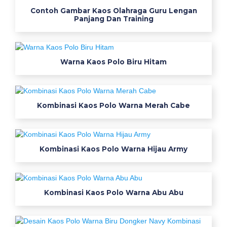
Contoh Gambar Kaos Olahraga Guru Lengan
i
Panjang Dan Training
l
e
t
o
Warna Kaos Polo Biru Hitam
k
o
p
Kombinasi Kaos Polo Warna Merah Cabe
r
o
d
u
Kombinasi Kaos Polo Warna Hijau Army
k
t
o
Kombinasi Kaos Polo Warna Abu Abu
k
o
k