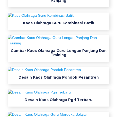
Panjang
k
a
t
j
Kaos Olahraga Guru Kombinasi Batik
e
r
s
e
Gambar Kaos Olahraga Guru Lengan Panjang Dan
y
Training
p
u
s
k
Desain Kaos Olahraga Pondok Pesantren
e
s
m
Desain Kaos Olahraga Pgri Terbaru
a
s
j