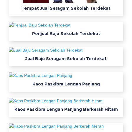
a
Tempat Jual Seragam Sekolah Terdekat
o
s
Penjual Baju Sekolah Terdekat
P
o
Jual Baju Seragam Sekolah Terdekat
l
o
Kaos Paskibra Lengan Panjang
s
T
e
Kaos Paskibra Lengan Panjang Berkerah Hitam
r