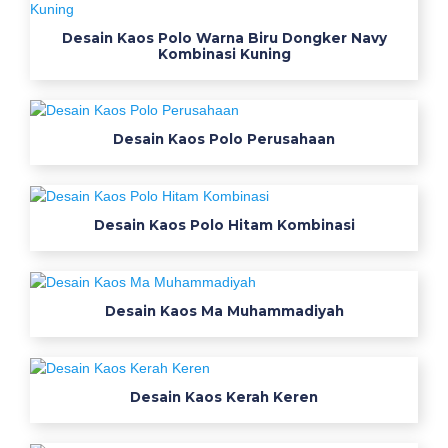
a
o
Desain Kaos Polo Warna Biru Dongker Navy
s
Kombinasi Kuning
n
a
i
Desain Kaos Polo Perusahaan
s
h
o
p
Desain Kaos Polo Hitam Kombinasi
e
e
i
Desain Kaos Ma Muhammadiyah
n
d
o
n
Desain Kaos Kerah Keren
e
s