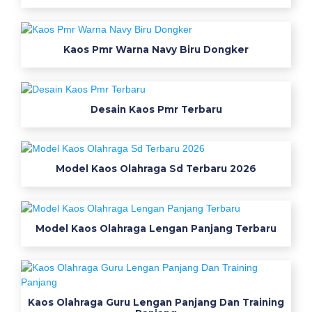
a
n
d
Kaos Pmr Warna Navy Biru Dongker
u
n
g
Desain Kaos Pmr Terbaru
J
u
a
l
Model Kaos Olahraga Sd Terbaru 2026
h
e
m
Model Kaos Olahraga Lengan Panjang Terbaru
t
e
r
d
e
Kaos Olahraga Guru Lengan Panjang Dan Training