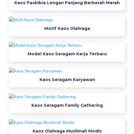
d
Kaos Paskibra Lengan Panjang Berkerah Merah
e
k
Motif Kaos Olahraga
a
t
Model Kaos Seragam Kerja Terbaru
T
o
k
Kaos Seragam Karyawan
o
K
Kaos Seragam Family Gathering
a
o
Kaos Olahraga Muslimah Modis