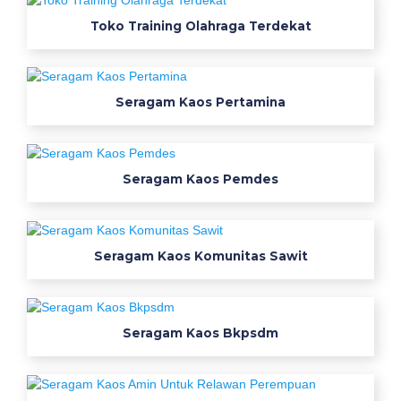
a
Toko Training Olahraga Terdekat
l
i
n
i
Seragam Kaos Pertamina
r
w
a
n
Seragam Kaos Pemdes
a
t
e
Seragam Kaos Komunitas Sawit
x
t
i
l
Seragam Kaos Bkpsdm
e
t
o