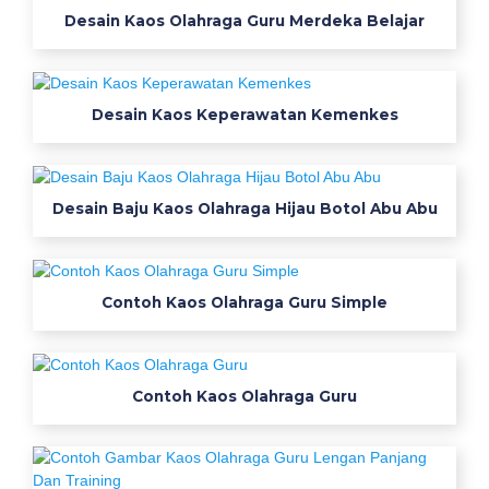
o
Desain Kaos Olahraga Guru Merdeka Belajar
g
j
a
Desain Kaos Keperawatan Kemenkes
b
a
l
i
Desain Baju Kaos Olahraga Hijau Botol Abu Abu
n
i
r
Contoh Kaos Olahraga Guru Simple
w
a
n
a
Contoh Kaos Olahraga Guru
t
e
x
t