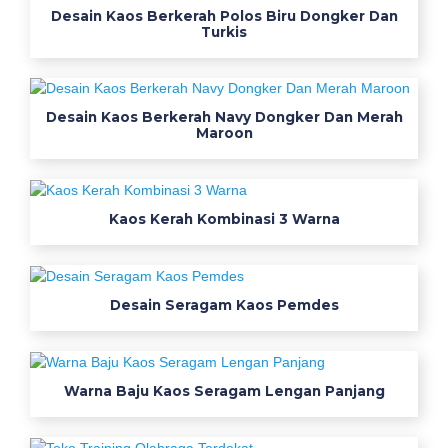
Desain Kaos Berkerah Polos Biru Dongker Dan
d
Turkis
e
k
a
t
Desain Kaos Berkerah Navy Dongker Dan Merah
Maroon
b
a
n
d
Kaos Kerah Kombinasi 3 Warna
u
n
g
Desain Seragam Kaos Pemdes
j
o
g
j
Warna Baju Kaos Seragam Lengan Panjang
a
b