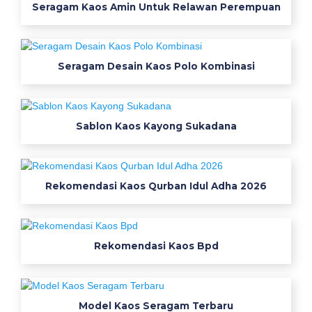
Seragam Kaos Amin Untuk Relawan Perempuan
k
o
0
8
Seragam Desain Kaos Polo Kombinasi
5
6
4
6
Sablon Kaos Kayong Sukadana
6
8
4
Rekomendasi Kaos Qurban Idul Adha 2026
1
0
2
j
Rekomendasi Kaos Bpd
u
a
l
Model Kaos Seragam Terbaru
k