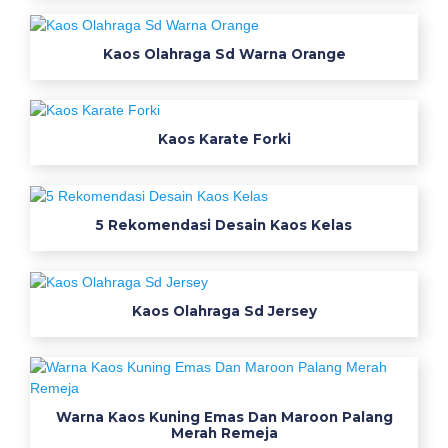
o
b
Kaos Olahraga Sd Warna Orange
a
h
a
n
Kaos Karate Forki
k
a
o
5 Rekomendasi Desain Kaos Kelas
s
t
e
r
Kaos Olahraga Sd Jersey
d
e
k
a
Warna Kaos Kuning Emas Dan Maroon Palang
t
Merah Remeja
b