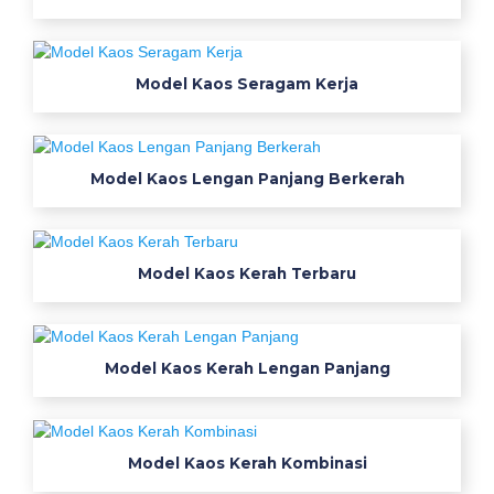
a
o
s
Model Kaos Seragam Kerja
d
i
s
Model Kaos Lengan Panjang Berkerah
t
r
o
c
Model Kaos Kerah Terbaru
u
s
t
o
Model Kaos Kerah Lengan Panjang
m
0
8
Model Kaos Kerah Kombinasi
5