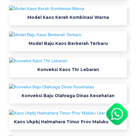
6
t
o
Model Kaos Kerah Kombinasi Warna
k
o
k
Model Baju Kaos Berkerah Terbaru
a
o
s
o
Konveksi Kaos Thr Lebaran
l
a
h
Konveksi Baju Olahraga Dinas Kesehatan
r
a
g
a
Kaos Ukpbj Halmahera Timur Prov Maluku Utara
t
u