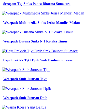
Desain
Seragam Tkj Smks Panca Dharma Sumatera
rompi
lapangan
template
kaos
Wearpack Multimedia Smks Jerisa Mandiri Medan
olahraga
mekanik
hitam
lengan
Wearpack Busana Smks N 1 Kolaka Timur
panjang
katelpak
polos
wearpack
safety
Baju Praktek Tjkt Dpib Smk Baubau Sulawesi
atasan
lengan
panjang
warna
Wearpack Smk Jurusan Tjkt
hitam
polos
shop
tokopedia
Wearpack Smk Jurusan Dpib
baju
praktek
design