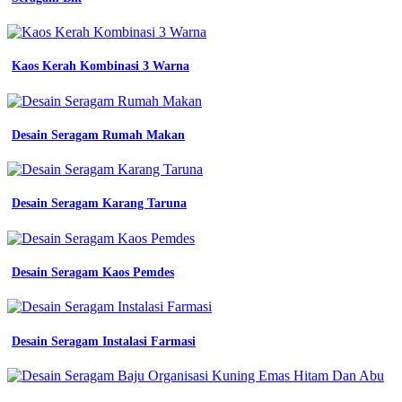
-
Almet
Hitam
-
Kaos Kerah Kombinasi 3 Warna
Pdh
Ut
-
Model
Jas
Desain Seragam Rumah Makan
Pondok
Pesantren
-
Baju
Desain Seragam Karang Taruna
Almet
Desain Seragam Kaos Pemdes
Desain Seragam Instalasi Farmasi