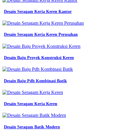
kerja
warna
Desain Seragam Kerja Keren Kantor
hitam
polos
desain
wearpack
Desain Seragam Kerja Keren Perusahan
kerja
57
koleksi
gambar
jual
Desain Baju Proyek Konstruksi Keren
wearpack
hitam
hoodie
safety
Desain Baju Pdh Kombinasi Batik
baju
kerja
seragam
kerja
Desain Seragam Kerja Keren
overall
14
desain
wearpack
Desain Seragam Batik Modern
untuk
kerja