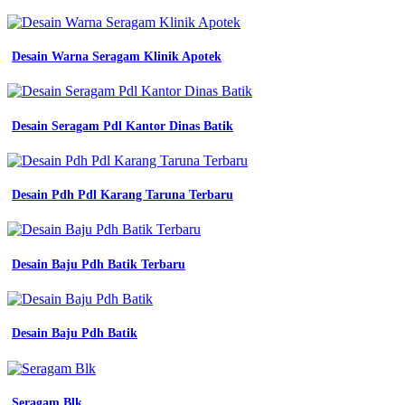
Jersey
Oversize
Cdr
-
Desain Warna Seragam Klinik Apotek
Desain
Baju
Lapangan
-
Desain Seragam Pdl Kantor Dinas Batik
Jersey
Futsal
Manado
-
Desain Pdh Pdl Karang Taruna Terbaru
Nama
Baju
Lapangan
-
Baju
Desain Baju Pdh Batik Terbaru
Batik
Sd
Lengan
Pendek
Desain Baju Pdh Batik
-
Batik
Sd
Magetan
Seragam Blk