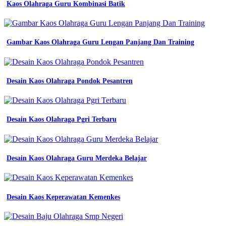
Kaos Olahraga Guru Kombinasi Batik
wearpack
hitam
polos
lengan
panjang
Gambar Kaos Olahraga Guru Lengan Panjang Dan Training
sleting
jual
batik
sekolah
Desain Kaos Olahraga Pondok Pesantren
pasundan
desain
kaos
untuk
Desain Kaos Olahraga Pgri Terbaru
anak
sd
wearpack
seragam
Desain Kaos Olahraga Guru Merdeka Belajar
lapangan
polos
overall
hitam
m
Desain Kaos Keperawatan Kemenkes
kab
bandung
wearpack