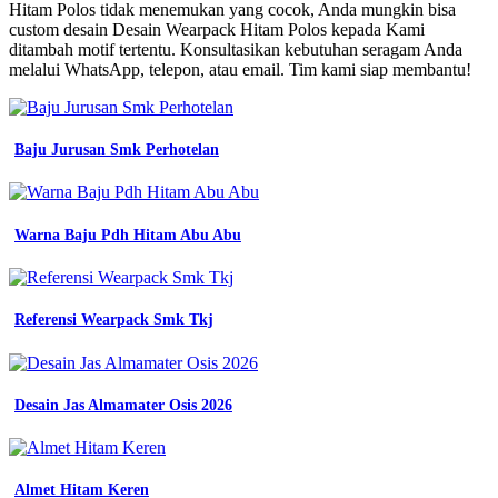
Tulisan
Hitam Polos tidak menemukan yang cocok, Anda mungkin bisa
Kaos
custom desain Desain Wearpack Hitam Polos kepada Kami
Depan
ditambah motif tertentu. Konsultasikan kebutuhan seragam Anda
werpack
melalui WhatsApp, telepon, atau email. Tim kami siap membantu!
safety
polos
wearpack
bengkel
Baju Jurusan Smk Perhotelan
baju
bengkel
seragam
jual
Warna Baju Pdh Hitam Abu Abu
wearpack
baju
jasko
desain
Referensi Wearpack Smk Tkj
kaos
warung
kopi
setelan
Desain Jas Almamater Osis 2026
lengan
panjang
hitam
polos
shopee
Almet Hitam Keren