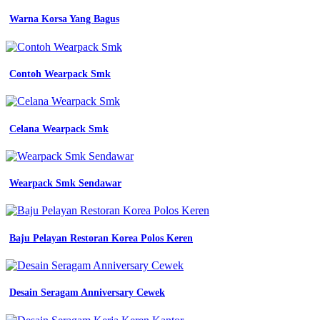
baju
Warna Korsa Yang Bagus
futsal
mentahan
kaos
polos
hitam
Contoh Wearpack Smk
depan
jual
wearpack
atasan
Celana Wearpack Smk
baju
desain
tulisan
kaos
Wearpack Smk Sendawar
olahraga
Desain
Rompi
Baju Pelayan Restoran Korea Polos Keren
Keren
almet
teknokrat
Desain Seragam Anniversary Cewek
proyek
seragam