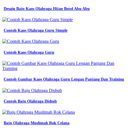
panjang
Desain Baju Kaos Olahraga Hijau Botol Abu Abu
depan
belakang
untuk
desain
kaos
Contoh Kaos Olahraga Guru Simple
template
vector
desain
baju
Contoh Kaos Olahraga Guru
pdh
polos
gratis
cdr
x7
Contoh Gambar Kaos Olahraga Guru Lengan Panjang Dan Training
ozza
konveksi
jogja
desain
Contoh Baju Olahraga Dishub
Model
Baju
Batik
Seragam
Baju Olahraga Muslimah Rok Celana
Kerja