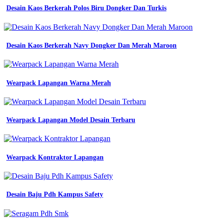
coklat
Desain Kaos Berkerah Polos Biru Dongker Dan Turkis
kerja
wearpack
safety
atasan
Desain Kaos Berkerah Navy Dongker Dan Merah Maroon
lengan
panjang
hitam
polos
Wearpack Lapangan Warna Merah
jual
wearpack
safety
atasan
Wearpack Lapangan Model Desain Terbaru
seragam
kerja
proyek
warna
hitam
Wearpack Kontraktor Lapangan
polos
jual
baju
seragam
Desain Baju Pdh Kampus Safety
wearpack
safety