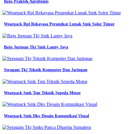
Baju Praktek Agrobisnis
Desain
Warna
Baju
Wearpack Rpl Rekayasa Perangkat Lunak Smk Solor Timur
Pdh
Keren
Desain
Baju Jurusan Tkj Smk Lanny Jaya
Wearpack
Hitam
Polos
Seragam Tkj Teknik Komputer Dan Jaringan
proyek
pdl
Wearpack Smk Tsm Teknik Sepeda Motor
warna
hitam
polos
lazada
indonesia
Wearpack Smk Dkv Desain Komunikasi Visual
jual
wearpack
scotligth