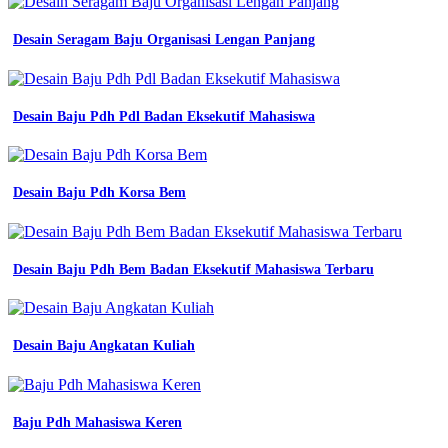
Lengan
Panjang
Desain Seragam Baju Organisasi Lengan Panjang
-
Kemeja
Pdh
Osis
Desain Baju Pdh Pdl Badan Eksekutif Mahasiswa
-
Kemeja
Pdh
Biru
Desain Baju Pdh Korsa Bem
Dongker
-
Warna
Khaki
Dan
Desain Baju Pdh Bem Badan Eksekutif Mahasiswa Terbaru
Coksu
-
Desain
Almamater
Desain Baju Angkatan Kuliah
Depan
Belakang
-
Design
Baju Pdh Mahasiswa Keren
Baju