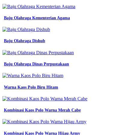
baju
polos
51
Baju Olahraga Kementerian Agama
koleksi
gambar
desain
kaos
Baju Olahraga Dishub
polo
polos
hitam
depan
Baju Olahraga Dinas Perpustakaan
belakang
54
koleksi
gambar
jual
Warna Kaos Polo Biru Hitam
hepta
creative
wearpack
polos
Kombinasi Kaos Polo Warna Merah Cabe
hitam
baju
coverall
mekanik
Kombinasi Kaos Polo Warna Hijau Army