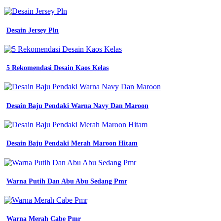
atasan
wearpack
lengan
Desain Jersey Pln
panjang
Desain
tulisan
kaos
depan
5 Rekomendasi Desain Kaos Kelas
desain
kostum
bola
keren
Desain Baju Pendaki Warna Navy Dan Maroon
seragam
jual
gudang
wearpack
Desain Baju Pendaki Merah Maroon Hitam
baju
safety
hitam
polos
Warna Putih Dan Abu Abu Sedang Pmr
shopee
indonesia
jual
gudang
wearpack
Warna Merah Cabe Pmr