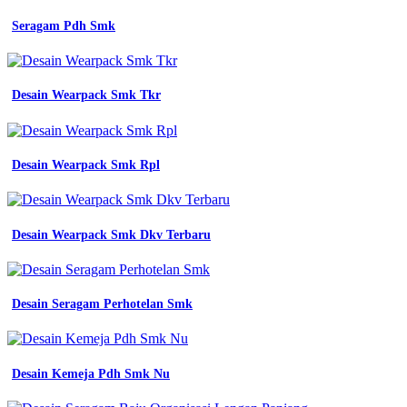
seragam
kerja
Seragam Pdh Smk
proyek
resleting
lengan
desain
Desain Wearpack Smk Tkr
baju
pusat
konveksi
jual
wearpack
Desain Wearpack Smk Rpl
atasan
seragam
kerja
lengan
Desain Wearpack Smk Dkv Terbaru
panjang
warna
Almet
Desain Seragam Perhotelan Smk
Teknokrat
hitam
polos
Size
Desain Kemeja Pdh Smk Nu
Chart
Pdh