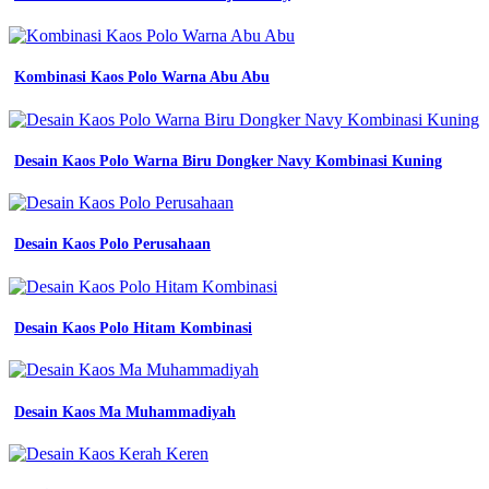
katelpak
detail
kaos
polos
Kombinasi Kaos Polo Warna Abu Abu
hitam
depan
belakang
untuk
desain
Desain Kaos Polo Warna Biru Dongker Navy Kombinasi Kuning
hd
lengan
panjang
desain
Desain Kaos Polo Perusahaan
wearpack
balap
polos
desain
Desain Kaos Polo Hitam Kombinasi
baju
wearpack
gambar
png
Desain Kaos Ma Muhammadiyah
file
vektor
dan
psd