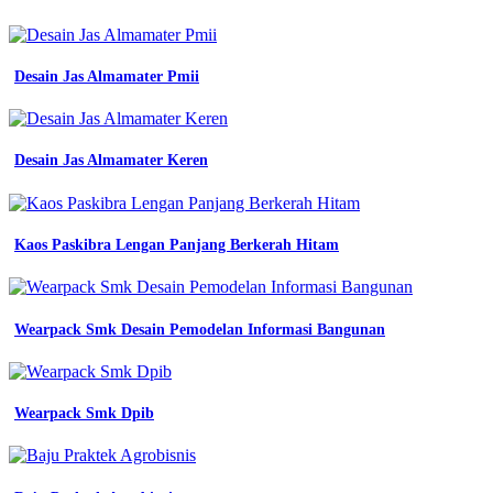
indonesia
jual
wearpack
polos
Desain Jas Almamater Pmii
safety
coverall
baju
kerja
Desain Jas Almamater Keren
proyek
mechanic
hitam
jual
Kaos Paskibra Lengan Panjang Berkerah Hitam
baju
safety
wearpack
safety
kemeja
Wearpack Smk Desain Pemodelan Informasi Bangunan
proyek
katelpak
atasan
wearpack
Wearpack Smk Dpib
safety
baju
kerja