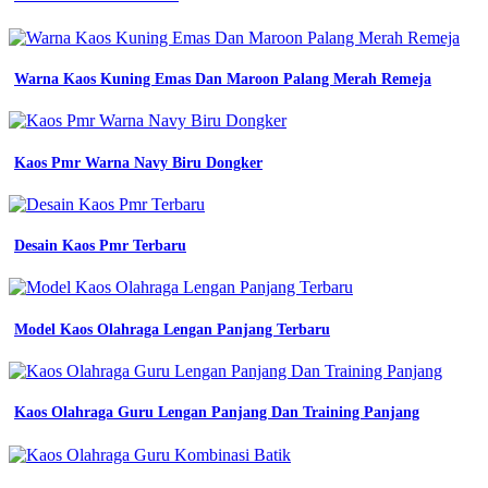
baju
kerja
seragam
proyek
Warna Kaos Kuning Emas Dan Maroon Palang Merah Remeja
warna
hitam
polos
Desain
Kaos Pmr Warna Navy Biru Dongker
Training
Olahraga
Cdr
jual
Desain Kaos Pmr Terbaru
wearpack
safety
atasan
wearpack
Model Kaos Olahraga Lengan Panjang Terbaru
kerja
safety
proyek
atasan
Kaos Olahraga Guru Lengan Panjang Dan Training Panjang
warna
jual
wearpack
setelan