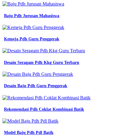
Lapangan
Kpu
-
Baju Pdh Jurusan Mahasiswa
Contoh
Desain
Kaos
Seragam
Kerja
Kemeja Pdh Guru Penggerak
-
Batik
Sd
Jadul
Desain Seragam Pdh Kkg Guru Terbaru
-
Baju
Lapangan
Pmr
Desain Baju Pdh Guru Penggerak
Wira
-
Baju
Seragam
Rekomendasi Pdh Coklat Kombinasi Batik
Kerja
Polos
Pria
-
Mockup
Model Baju Pdh Pdl Batik