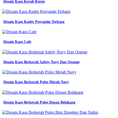
unduh
Desain Kaos Kerah Keren
Desain
Training
Desain Kaos Kader Posyandu Terbaru
Olahraga
Desain
Wearpack
Desain Kaos Cafe
Hitam
Polos
Desain Kaos Berkerah Safety Navy Dan Orange
gratis
di
inspirasi
modis
Desain Kaos Berkerah Polos Merah Navy
wearpack
abu
abu
tua
Desain Kaos Berkerah Polos Depan Belakang
jual
baju
baju
pdh