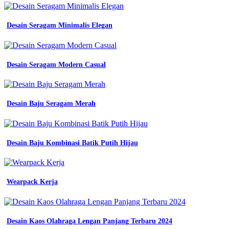
dan
balap
keren
Desain Seragam Minimalis Elegan
gratis
cdr
jual
wearpack
Desain Seragam Modern Casual
safety
setelan
seragam
kerja
Desain Baju Seragam Merah
hitam
polos
Contoh
Kaos
Desain Baju Kombinasi Batik Putih Hijau
Olahraga
Anak
Sd
shopee
Wearpack Kerja
indonesia
wearpack
safety
hitam
Desain Kaos Olahraga Lengan Panjang Terbaru 2024
polos