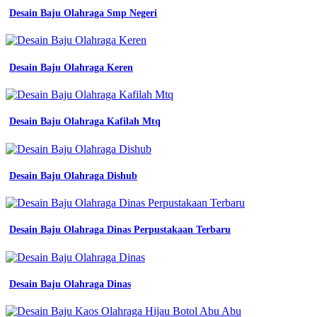
safety
Desain Baju Olahraga Smp Negeri
kemeja
atasan
warna
hitam
Desain Baju Olahraga Keren
polos
lazada
indonesia
wearpack
Desain Baju Olahraga Kafilah Mtq
atasan
Desain
Kemeja
Komunitas
Keren
Desain Baju Olahraga Dishub
kemeja
safety
warna
hitam
Desain Baju Olahraga Dinas Perpustakaan Terbaru
polos
sleting
lengan
kaos
Desain Baju Olahraga Dinas
polos
hitam
lengan