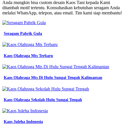
Sd
Anda mungkin bisa custom desain Kaos Tani kepada Kami
kaos
ditambah motif tertentu. Konsultasikan kebutuhan seragam Anda
petani
melalui WhatsApp, telepon, atau email. Tim kami siap membantu!
siap
kirim
kaos
sawah
Seragam Pabrik Gula
kaos
basahan
kaos
lengan
Kaos Olahraga Mts Terbaru
bahan
jersey
terbaik
kaos
Kaos Olahraga Mts Di Hulu Sungai Tengah Kalimantan
polos
hitam
depan
belakang
Kaos Olahraga Sekolah Hulu Sungai Tengah
png
jual
paket
15
pcs
Kaos Juleha Indonesia
kaos