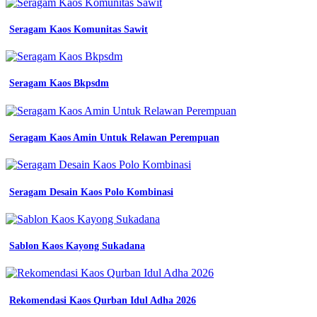
lengan
panjang
kaos
Seragam Kaos Komunitas Sawit
Gambar
Baju
Kemeja
Seragam Kaos Bkpsdm
Lapangan
Blachawk
tani
kaos
Seragam Kaos Amin Untuk Relawan Perempuan
kata
jual
kaos
basahan
sawah
Seragam Desain Kaos Polo Kombinasi
tani
kaos
kerja
polos
Sablon Kaos Kayong Sukadana
kaos
proyek
kuli
lengan
Rekomendasi Kaos Qurban Idul Adha 2026
jual