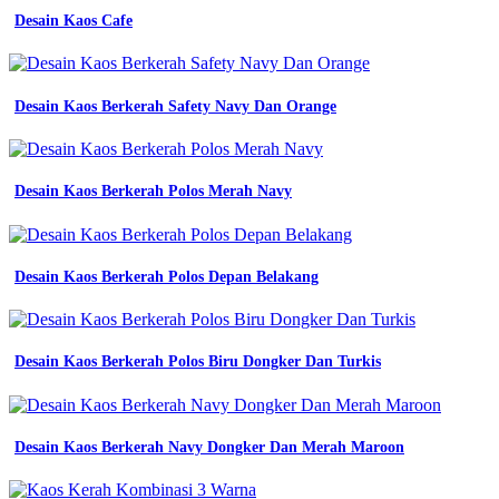
paket
Desain Kaos Cafe
3
kaos
tani
baju
Desain Kaos Berkerah Safety Navy Dan Orange
basahan
kerja
sawah
ladang
Desain Kaos Berkerah Polos Merah Navy
baju
proyek
jual
kaos
Desain Kaos Berkerah Polos Depan Belakang
Kaos
Polos
Hitam
Depan
Belakang
Desain Kaos Berkerah Polos Biru Dongker Dan Turkis
Untuk
Desain
Hd
Png
Desain Kaos Berkerah Navy Dongker Dan Merah Maroon
tani
basahan