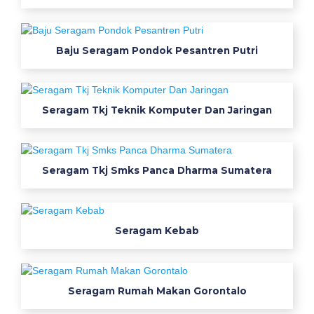
a
m
o
Baju Seragam Pondok Pesantren Putri
d
e
l
j
Seragam Tkj Teknik Komputer Dan Jaringan
a
k
e
t
Seragam Tkj Smks Panca Dharma Sumatera
j
a
k
Seragam Kebab
e
t
j
u
Seragam Rumah Makan Gorontalo
a