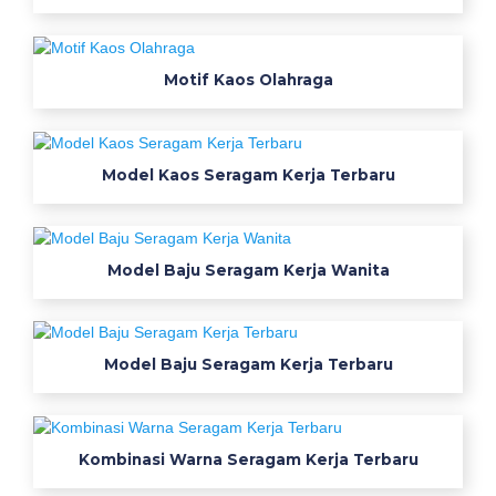
n
g
b
Motif Kaos Olahraga
a
j
u
s
Model Kaos Seragam Kerja Terbaru
e
r
a
g
Model Baju Seragam Kerja Wanita
a
m
k
Model Baju Seragam Kerja Terbaru
e
r
j
a
Kombinasi Warna Seragam Kerja Terbaru
k