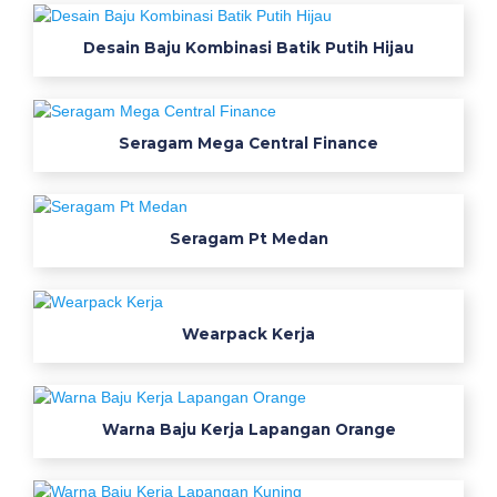
r
a
Desain Baju Kombinasi Batik Putih Hijau
n
s
h
i
Seragam Mega Central Finance
t
a
m
Seragam Pt Medan
x
l
j
a
Wearpack Kerja
k
a
r
t
Warna Baju Kerja Lapangan Orange
a
c