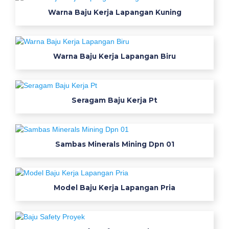
e
Warna Baju Kerja Lapangan Kuning
k
a
j
a
Warna Baju Kerja Lapangan Biru
w
a
0
Seragam Baju Kerja Pt
8
1
3
1
Sambas Minerals Mining Dpn 01
6
0
6
Model Baju Kerja Lapangan Pria
1
1
1
8