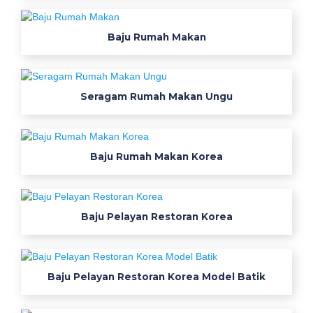
l
s
Baju Rumah Makan
e
r
a
g
Seragam Rumah Makan Ungu
a
m
k
Baju Rumah Makan Korea
e
r
j
a
Baju Pelayan Restoran Korea
S
e
r
a
Baju Pelayan Restoran Korea Model Batik
g
a