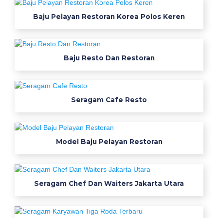
m
Baju Pelayan Restoran Korea Polos Keren
k
e
r
j
Baju Resto Dan Restoran
a
k
a
Seragam Cafe Resto
o
s
d
e
Model Baju Pelayan Restoran
s
a
i
Seragam Chef Dan Waiters Jakarta Utara
n
b
a