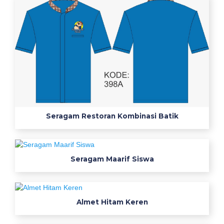
l
e
g
a
n
1
2
b
a
j
Seragam Restoran Kombinasi Batik
u
k
e
Seragam Maarif Siswa
m
e
j
a
Almet Hitam Keren
l
a