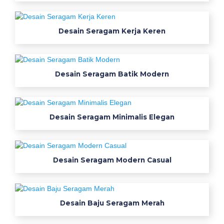
s
e
Desain Seragam Kerja Keren
r
a
g
a
Desain Seragam Batik Modern
m
k
e
r
Desain Seragam Minimalis Elegan
j
a
m
Desain Seragam Modern Casual
o
d
e
l
Desain Baju Seragam Merah
t