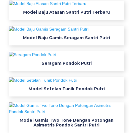
K
e
Model Baju Atasan Santri Putri Terbaru
r
e
Model Baju Gamis Seragam Santri Putri
n
H
Seragam Pondok Putri
i
t
Model Setelan Tunik Pondok Putri
a
m
b
Model Gamis Two Tone Dengan Potongan
a
Asimetris Pondok Santri Putri
j