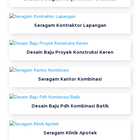
e
k
s
e
Seragam Kontraktor Lapangan
r
a
g
Desain Baju Proyek Konstruksi Keren
a
m
k
e
Seragam Kantor Kombinasi
r
j
a
Desain Baju Pdh Kombinasi Batik
k
e
r
e
Seragam Klinik Apotek
n