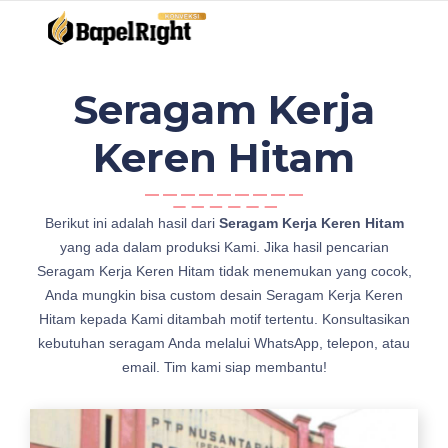
Seragam Kerja
Keren Hitam
1
Berikut ini adalah hasil dari
Seragam Kerja Keren Hitam
0
yang ada dalam produksi Kami. Jika hasil pencarian
1
Seragam Kerja Keren Hitam tidak menemukan yang cocok,
S
Anda mungkin bisa custom desain Seragam Kerja Keren
e
Hitam kepada Kami ditambah motif tertentu. Konsultasikan
r
kebutuhan seragam Anda melalui WhatsApp, telepon, atau
a
email. Tim kami siap membantu!
g
a
m