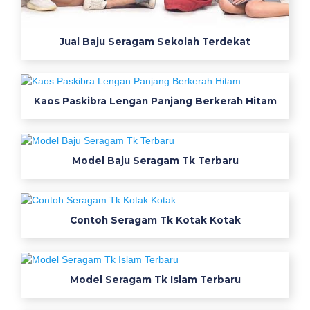
S
e
Jual Baju Seragam Sekolah Terdekat
r
a
g
Kaos Paskibra Lengan Panjang Berkerah Hitam
a
m
Model Baju Seragam Tk Terbaru
K
e
Contoh Seragam Tk Kotak Kotak
r
j
Model Seragam Tk Islam Terbaru
a