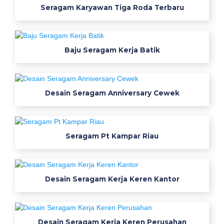
j
Seragam Karyawan Tiga Roda Terbaru
u
o
l
a
Baju Seragam Kerja Batik
h
r
a
Desain Seragam Anniversary Cewek
g
a
k
e
Seragam Pt Kampar Riau
r
e
n
Desain Seragam Kerja Keren Kantor
a
p
o
t
Desain Seragam Kerja Keren Perusahan