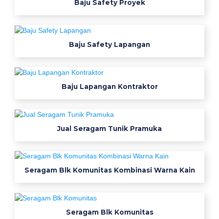
Baju Safety Proyek
b
a
j
u
Baju Safety Lapangan
p
d
h
Baju Lapangan Kontraktor
p
d
l
b
Jual Seragam Tunik Pramuka
e
n
g
Seragam Blk Komunitas Kombinasi Warna Kain
k
a
y
a
Seragam Blk Komunitas