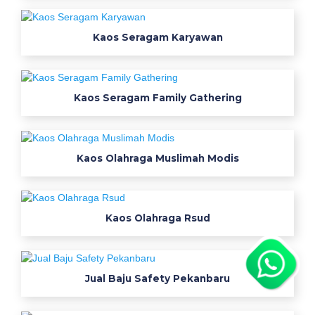
e
r
Kaos Seragam Karyawan
e
n
p
u
Kaos Seragam Family Gathering
t
u
s
Kaos Olahraga Muslimah Modis
s
i
b
a
Kaos Olahraga Rsud
u
5
0
c
Jual Baju Safety Pekanbaru
o
n