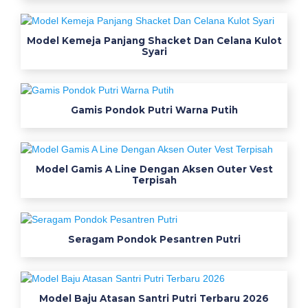
u
s
Model Kemeja Panjang Shacket Dan Celana Kulot
a
Syari
f
e
t
Gamis Pondok Putri Warna Putih
y
w
e
r
Model Gamis A Line Dengan Aksen Outer Vest
p
Terpisah
a
c
k
Seragam Pondok Pesantren Putri
k
e
r
j
Model Baju Atasan Santri Putri Terbaru 2026