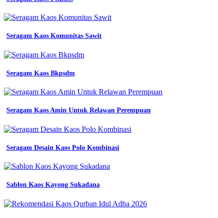
keren
di
indonesia
2022
jual
Seragam Kaos Komunitas Sawit
baju
kaos
lengan
panjang
Seragam Kaos Bkpsdm
kaos
pria
kaos
keren
Seragam Kaos Amin Untuk Relawan Perempuan
Kaos
kombinasi
3
warna
Seragam Desain Kaos Polo Kombinasi
kaler
biru
pria
pakaian
27
Sablon Kaos Kayong Sukadana
desain
kaos
keren