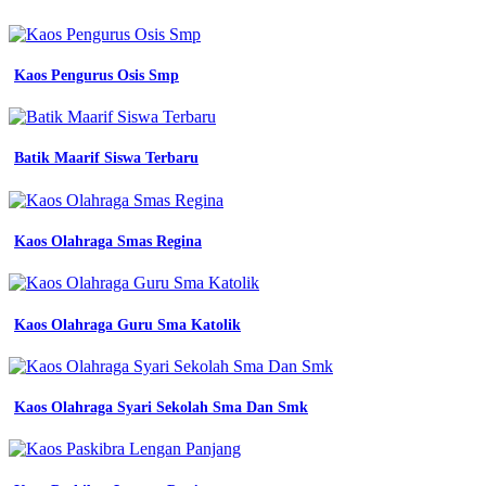
pria
model
terbaru
baju
Kaos Pengurus Osis Smp
trendy
model
kaos
kombinasi
Batik Maarif Siswa Terbaru
terbaru
konveksi
seragam
jual
Kaos Olahraga Smas Regina
kaos
pria
lengan
panjang
kaos
Kaos Olahraga Guru Sma Katolik
cowok
model
terbaru
korea
Kaos Olahraga Syari Sekolah Sma Dan Smk
kaos
Kaos