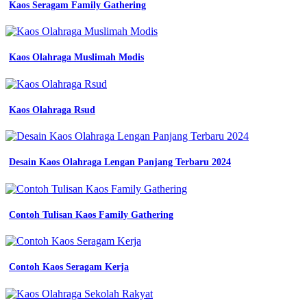
panjang
Kaos Seragam Family Gathering
model
kancing
terbaru
kombinasi
Kaos Olahraga Muslimah Modis
bahan
11
rekomendasi
kaos
Kaos Olahraga Rsud
pria
terbaik
terbaru
2025
Desain Kaos Olahraga Lengan Panjang Terbaru 2024
Batik
Smp
Kartika
jual
Contoh Tulisan Kaos Family Gathering
kaos
pria
model
baru
Contoh Kaos Seragam Kerja
baju
kaos
distro