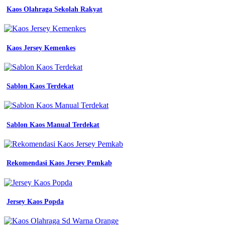
pria
Kaos Olahraga Sekolah Rakyat
masa
Kaos
lengan
panjang
kombinasi
Kaos Jersey Kemenkes
2
warna
kaos
kombinasi
Sablon Kaos Terdekat
3
warna
kini
kaos
Sablon Kaos Manual Terdekat
pria
model
kaos
olahraga
terbaru
Rekomendasi Kaos Jersey Pemkab
2023
lengan
pendek
panjang
Jersey Kaos Popda
jual
kaos