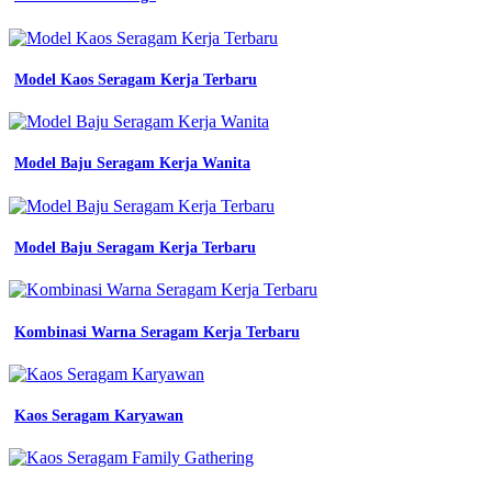
jual
kaos
polos
pakaian
Model Kaos Seragam Kerja Terbaru
pria
baju
kaos
terbaru
Model Baju Seragam Kerja Wanita
kaos
kekinian
model
model
Model Baju Seragam Kerja Terbaru
desain
baju
kaos
pria
Kombinasi Warna Seragam Kerja Terbaru
lengan
panjang
elegan
terbaru
jual
Kaos Seragam Karyawan
kaos
pria
lengan