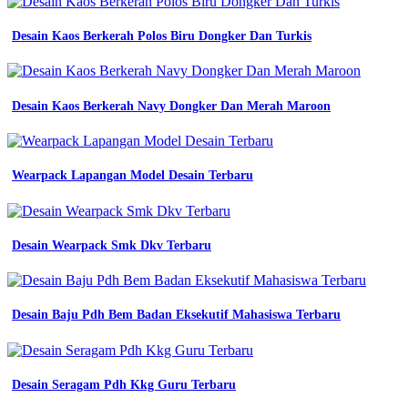
Komunitas
Desain Kaos Berkerah Polos Biru Dongker Dan Turkis
Pemuda
Kaos
Model
Desain Kaos Berkerah Navy Dongker Dan Merah Maroon
Terbaru
kaos
Wearpack Lapangan Model Desain Terbaru
pria
lengan
panjang
elegan
terbaru
Desain Wearpack Smk Dkv Terbaru
27
kaos
pria
model
Desain Baju Pdh Bem Badan Eksekutif Mahasiswa Terbaru
wearpack
keren
terbaru
2020
Desain Seragam Pdh Kkg Guru Terbaru
paling
trend