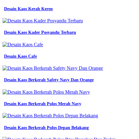
kaos
lengan
Desain Kaos Kerah Keren
panjang
model
desain
baju
Desain Kaos Kader Posyandu Terbaru
kaos
pria
lengan
panjang
Desain Kaos Cafe
elegan
terbaru
27
kaos
Desain Kaos Berkerah Safety Navy Dan Orange
pria
model
terbaru
2020
paling
Desain Kaos Berkerah Polos Merah Navy
trend
model
desain
baju
Desain Kaos Berkerah Polos Depan Belakang
Kaos