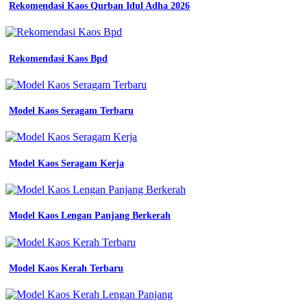
aesthetic
Rekomendasi Kaos Qurban Idul Adha 2026
dan
kekinian
terbaru
2023
Rekomendasi Kaos Bpd
Seragam
Batik
Hijau
Model Kaos Seragam Terbaru
Sd
Muhammadiyah
-
Batik
Sekolah
Model Kaos Seragam Kerja
Maitreyawira
Batam
-
Almet
Model Kaos Lengan Panjang Berkerah
Sekolah
Smk
-
Toko
Model Kaos Kerah Terbaru
Jersey
Terdekat
Dari