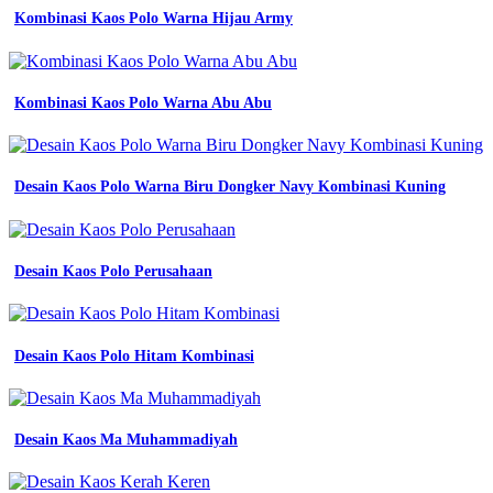
model
Kombinasi Kaos Polo Warna Hijau Army
desain
baju
kaos
pria
Kombinasi Kaos Polo Warna Abu Abu
lengan
panjang
elegan
terbaru
model
Desain Kaos Polo Warna Biru Dongker Navy Kombinasi Kuning
desain
baju
kaos
pria
Desain Kaos Polo Perusahaan
lengan
panjang
elegan
terbaru
Desain Kaos Polo Hitam Kombinasi
model
kaos
olahraga
terbaru
Desain Kaos Ma Muhammadiyah
2021
ide
desain