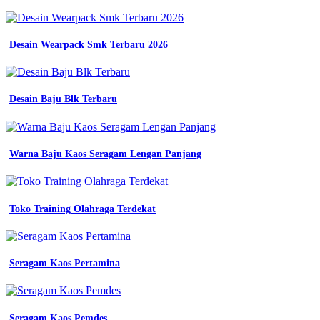
lengan
panjang
elegan
terbaru
Desain Wearpack Smk Terbaru 2026
inspirasi
terbaru
15
model
Desain Baju Blk Terbaru
kaos
cowok
terbaru
2022
Warna Baju Kaos Seragam Lengan Panjang
Warna
Baju
Olahraga
Yang
Toko Training Olahraga Terdekat
Bagus
10
aneka
kaos
Seragam Kaos Pertamina
pria
terbaik
terbaru
yang
Seragam Kaos Pemdes