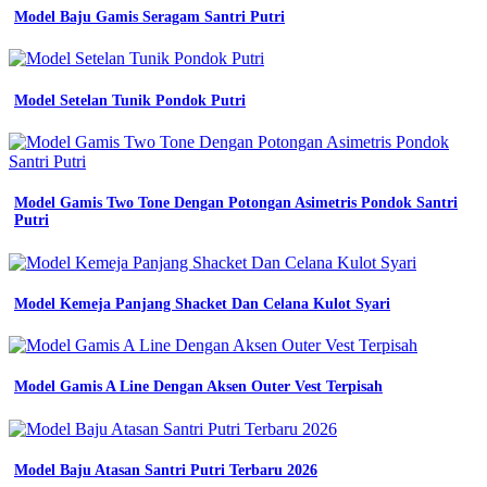
warna
Model Baju Gamis Seragam Santri Putri
almet
ut
terbaru
inspirasi
terbaru
Model Setelan Tunik Pondok Putri
15
model
kaos
cowok
terbaru
Model Gamis Two Tone Dengan Potongan Asimetris Pondok Santri
2022
Putri
30
model
kaos
pria
Model Kemeja Panjang Shacket Dan Celana Kulot Syari
wanita
model
baju
terbaru
Model Gamis A Line Dengan Aksen Outer Vest Terpisah
dan
update
2019
2020
jual
Model Baju Atasan Santri Putri Terbaru 2026