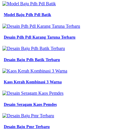
27
kaos
Model Baju Pdh Pdl Batik
pria
model
terbaru
2020
paling
Desain Pdh Pdl Karang Taruna Terbaru
trend
jual
kaos
custom
Desain Baju Pdh Batik Terbaru
sablon
premium
kaos
sablon
Kaos Kerah Kombinasi 3 Warna
custom
foto
shopee
indonesia
Desain Seragam Kaos Pemdes
model
desain
baju
kaos
pria
Desain Baju Pmr Terbaru