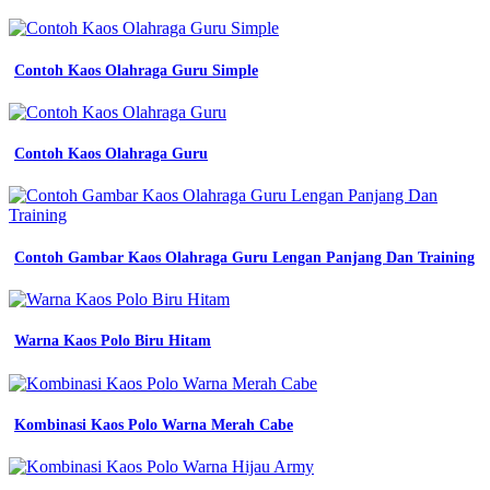
kaos
pria
kaos
model
Contoh Kaos Olahraga Guru Simple
terbaru
kaos
pria
distro
Contoh Kaos Olahraga Guru
jual
4
pcs
100
ribu
Contoh Gambar Kaos Olahraga Guru Lengan Panjang Dan Training
kaos
pria
kaos
wanita
Warna Kaos Polo Biru Hitam
kaos
distro
Batik
Identitas
Kombinasi Kaos Polo Warna Merah Cabe
Smp
kaos
model