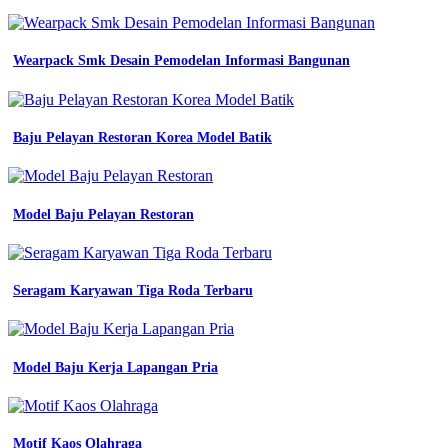
kaos
pria
distro
simpel
Wearpack Smk Desain Pemodelan Informasi Bangunan
terbaru
2025
kaos
distro
Baju Pelayan Restoran Korea Model Batik
kaos
lengan
panjang
olahraga
Model Baju Pelayan Restoran
Kaos
Komunitas
Pemuda
Seragam Karyawan Tiga Roda Terbaru
warna
baju
olahraga
Model Baju Kerja Lapangan Pria
yang
bagus
pria
motif
Motif Kaos Olahraga
simpel