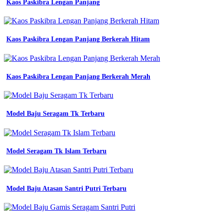
Lpk
Kaos Paskibra Lengan Panjang
Jepang
Kaos
Kaos Paskibra Lengan Panjang Berkerah Hitam
Model
Terbaru
Kaos Paskibra Lengan Panjang Berkerah Merah
jual
kaos
pria
kaos
pria
Model Baju Seragam Tk Terbaru
lengan
panjang
kaos
cowok
Model Seragam Tk Islam Terbaru
model
Kaos
lengan
panjang
Model Baju Atasan Santri Putri Terbaru
kombinasi
2
warna