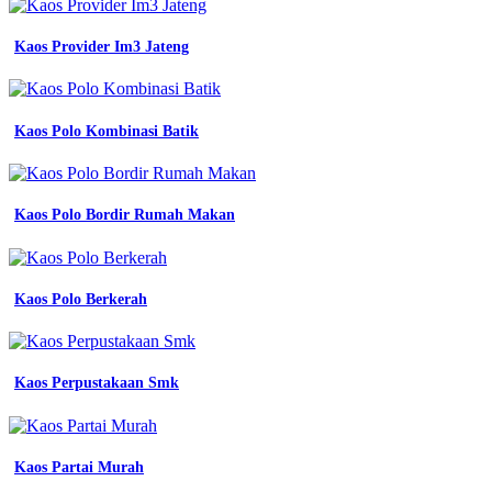
N
1
Lubuklinggau
Kaos Provider Im3 Jateng
-
Seragam
Safety
K3
Kaos Polo Kombinasi Batik
-
Jasa
Pembuatan
Jersey
Kaos Polo Bordir Rumah Makan
Terdekat
-
Model
Seragam
Kaos Polo Berkerah
Olahraga
-
Batik
Smp
Karawang
Kaos Perpustakaan Smk
-
Jersey
Manado
-
Kaos Partai Murah
Pdh