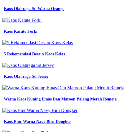
pria
kaos
Kaos Olahraga Sd Warna Orange
distro
kerah
v
neck
Kaos Karate Forki
model
Kaos
Lapangan
Pramuka
5 Rekomendasi Desain Kaos Kelas
terbaru
kaos
kombinasi
model
Kaos Olahraga Sd Jersey
desain
baju
kaos
pria
Warna Kaos Kuning Emas Dan Maroon Palang Merah Remeja
lengan
panjang
elegan
terbaru
Kaos Pmr Warna Navy Biru Dongker
jual
kaos