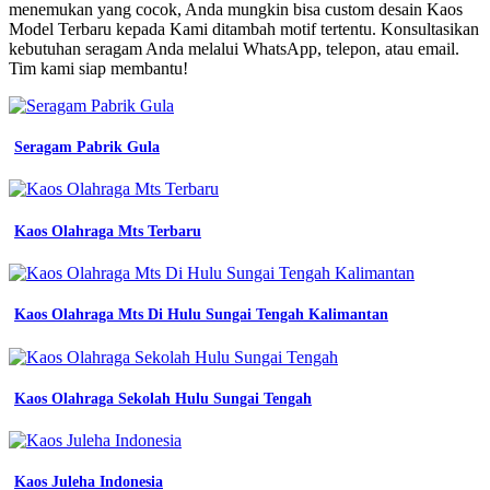
Lpk
menemukan yang cocok, Anda mungkin bisa custom desain Kaos
Jepang
Model Terbaru kepada Kami ditambah motif tertentu. Konsultasikan
bisa
kebutuhan seragam Anda melalui WhatsApp, telepon, atau email.
cod
Tim kami siap membantu!
9seven
kaos
motif
batik
Seragam Pabrik Gula
real
pict
baju
kaos
Kaos Olahraga Mts Terbaru
kaos
polos
terdekat
kaos
Kaos Olahraga Mts Di Hulu Sungai Tengah Kalimantan
catering
model
jual
baju
Kaos Olahraga Sekolah Hulu Sungai Tengah
kaos
pria
fobos
kaos
krah
Kaos Juleha Indonesia