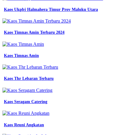
-
Cara
Kaos Ukpbj Halmahera Timur Prov Maluku Utara
Mengukur
Almamater
-
Gambar
Kaos Timnas Amin Terbaru 2024
Baju
Kemeja
Lapangan
Blachawk
-
Kaos Timnas Amin
Gambar
Baju
Seragam
Lapangan
Kaos Thr Lebaran Terbaru
Sma
-
Model
Baju
Kaos Seragam Catering
Kaos
Lapangan
Pramuka
Png
Kaos Reuni Angkatan
-
Smk