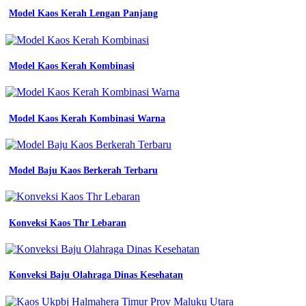
Lokasi
Model Kaos Kerah Lengan Panjang
Saya
-
Harga
Wearpack
Sekolah
Model Kaos Kerah Kombinasi
Smk
-
Baju
Seragam
Model Kaos Kerah Kombinasi Warna
Batik
Sekolah
-
Mockup
Model Baju Kaos Berkerah Terbaru
Jersey
Oversize
Cdr
-
Konveksi Kaos Thr Lebaran
Biru
Keunguan
Namanya
-
Jas
Konveksi Baju Olahraga Dinas Kesehatan
Almamater
Smk