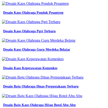
kaos
terbaru
kaos
Desain Kaos Olahraga Pondok Pesantren
kekinian
model
jual
kaos
Desain Kaos Olahraga Pgri Terbaru
kerah
pria
distro
Kaos
Kerah
Desain Kaos Olahraga Guru Merdeka Belajar
Keren
Terbaru
kombinasi
mangset
Desain Kaos Keperawatan Kemenkes
lengan
pendek
baju
kaos
Desain Baju Olahraga Dinas Perpustakaan Terbaru
jual
4
pcs
100
Desain Baju Kaos Olahraga Hijau Botol Abu Abu
ribu