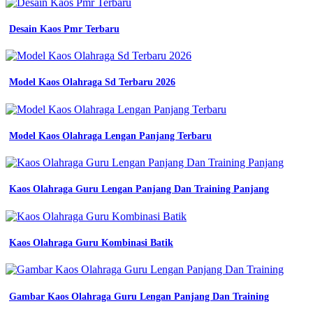
kerah
pria
model
Desain Kaos Pmr Terbaru
hanan
kaos
polos
sabuk
Model Kaos Olahraga Sd Terbaru 2026
smk
warna
apa
kaos
Model Kaos Olahraga Lengan Panjang Terbaru
2
warna
lengan
panjang
Kaos Olahraga Guru Lengan Panjang Dan Training Panjang
kaos
resleting
kaos
dewasa
jual
Kaos Olahraga Guru Kombinasi Batik
kaos
polos
pakaian
pria
Gambar Kaos Olahraga Guru Lengan Panjang Dan Training
baju