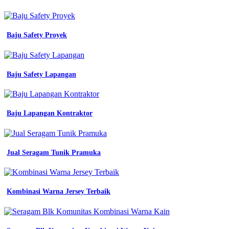
polyester
Biru
Baju Safety Proyek
Warna
Blazer
Seragam
Baju Safety Lapangan
Kerja
Wanita
Warna
Baju Lapangan Kontraktor
premium
jual
seragam
Jual Seragam Tunik Pramuka
kerja
wanita
blazer
wanita
Kombinasi Warna Jersey Terbaik
pns
terbaru
krah
almet