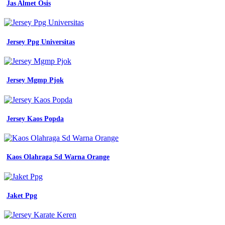
Bahan
Jas Almet Osis
Baju
Lapangan
Yang
Bagus
Jersey Ppg Universitas
-
Warna
Biru
Macam
Jersey Mgmp Pjok
Macam
-
Jersey
Printing
Terdekat
Jersey Kaos Popda
-
Baju
Olahraga
Kejaksaan
Kaos Olahraga Sd Warna Orange
-
Desain
Kaos
Jersey
Jaket Ppg
Keren
-
Jasko