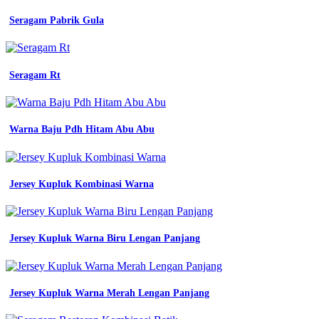
setelan
baju
Seragam Pabrik Gula
seragam
blazer
wanita
warna
Seragam Rt
gambar
baju
olahraga
bikin
Warna Baju Pdh Hitam Abu Abu
seragam
kerja
pondok
gede
Jersey Kupluk Kombinasi Warna
navy
jual
blazer
wanita
terbaru
Jersey Kupluk Warna Biru Lengan Panjang
warna
tosca
seragam
kerja
Jersey Kupluk Warna Merah Lengan Panjang
wanita
guru