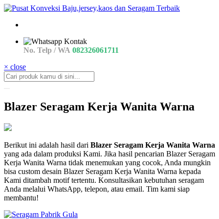
No. Telp / WA
082326061711
× close
Blazer Seragam Kerja Wanita Warna
jual
Berikut ini adalah hasil dari
Blazer Seragam Kerja Wanita Warna
Blazer
yang ada dalam produksi Kami. Jika hasil pencarian Blazer Seragam
Seragam
Kerja Wanita Warna tidak menemukan yang cocok, Anda mungkin
Kerja
bisa custom desain Blazer Seragam Kerja Wanita Warna kepada
Wanita
Kami ditambah motif tertentu. Konsultasikan kebutuhan seragam
08
Anda melalui WhatsApp, telepon, atau email. Tim kami siap
a
membantu!
y
blazer