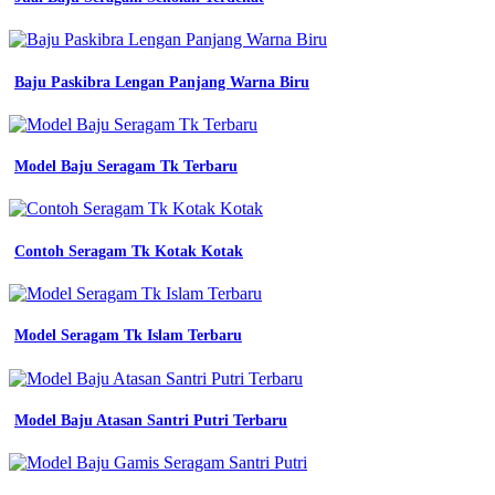
original
seragam
pns
jual
Baju Paskibra Lengan Panjang Warna Biru
blazer
wanita
baju
kerja
Model Baju Seragam Tk Terbaru
blazer
sama
jas
apa
Contoh Seragam Tk Kotak Kotak
bedanya
Bikin
Seragam
Model Seragam Tk Islam Terbaru
Kerja
Wanita
seragam
Model Baju Atasan Santri Putri Terbaru
kerja
kombinasi
batik
wanita