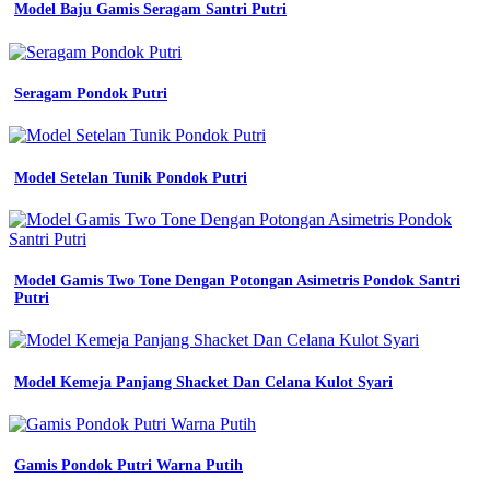
Model Baju Gamis Seragam Santri Putri
kantor
seragam
pdh
pns
Seragam Pondok Putri
pemda
dinas
guru
jual
blazer
Model Setelan Tunik Pondok Putri
wanita
seragam
kantor
seragam
koperasi
Model Gamis Two Tone Dengan Potongan Asimetris Pondok Santri
seragam
Putri
bank
bolero
jual
blazer
Model Kemeja Panjang Shacket Dan Celana Kulot Syari
wanita
baju
kerja
kantor
Gamis Pondok Putri Warna Putih
seragam
pdh