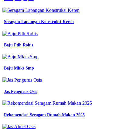
-
Pdh
Dalam
Pramuka
Seragam Lapangan Konstruksi Keren
-
Baju
Pdh
2
Baju Pdh Rohis
Warna
-
Mentahan
Kemeja
Baju Mkks Smp
Pdh
-
Jersey
Sidoarjo
Jas Pengurus Osis
-
Almet
Apa
-
Toko
Rekomendasi Seragam Rumah Makan 2025
Baju
Pdh
-