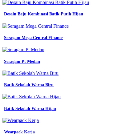
Apa
wanita
marun
Desain Baju Kombinasi Batik Putih Hijau
seragam
kerja
kantor
blazer
Seragam Mega Central Finance
kode
c
shopee
jual
Seragam Pt Medan
seragam
kerja
wanita
terbaru
blazer
Batik Sekolah Warna Biru
pns
kheki
tua
pemda
Batik Sekolah Warna Hijau
903
jual
azkia
blazer
Wearpack Kerja
seragam