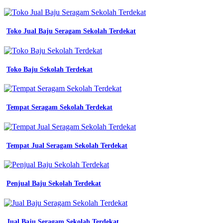
jersey
desain
keren
Toko Jual Baju Seragam Sekolah Terdekat
abu
kombinasi
batik
model
dasi
Toko Baju Sekolah Terdekat
jual
premium
blazer
hitam
Tempat Seragam Sekolah Terdekat
merah
wanita
kerja
kantor
Tempat Jual Seragam Sekolah Terdekat
furing
baju
jual
blazer
Penjual Baju Sekolah Terdekat
kerja
wanita
warna
cream
lichandra
Jual Baju Seragam Sekolah Terdekat