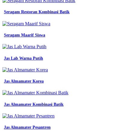
dan
jual
Seragam Restoran Kombinasi Batik
setelan
blazer
wanita
warna
Seragam Maarif Siswa
benhur
biru
elektrik
seragam
jual
Jas Lab Warna Putih
03
a
y
blazer
Jas Almamater Korea
baju
seragam
pdh
guru
Jas Almamater Kombinasi Batik
Blazer
Seragam
Jas Almamater Pesantren
Kerja