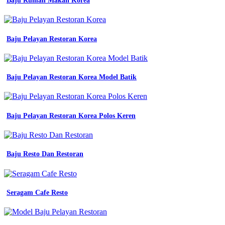
kerja
Baju Rumah Makan Korea
seragam
kantor
jas
premium
Baju Pelayan Restoran Korea
blazer
seragam
kerja
Bisa
Baju Pelayan Restoran Korea Model Batik
Kasih
Contoh
Gambarnya
Baju Pelayan Restoran Korea Polos Keren
kantor
wanita
formal
semi
modern
Baju Resto Dan Restoran
korea
jual
seragam
kerja
Seragam Cafe Resto
blazer
blazer
fashion