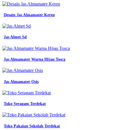
Wanita
Blazer
Desain Jas Almamater Keren
Seragam
Kerja
Wanita
Jas Almet Sd
Warna
pns
Jas Almamater Warna Hijau Tosca
wanita
warna
khaki
tua
seragam
Jas Almamater Osis
blazer
seragam
kerja
wanita
Toko Seragam Terdekat
Bikon
baju
seragam
kerja
Toko Pakaian Sekolah Terdekat
surabaya