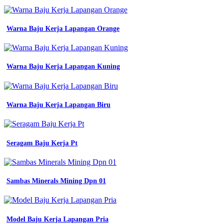
kerja
wanita
baju
Warna Baju Kerja Lapangan Orange
kantor
warna
biru
benhur
seragam
Warna Baju Kerja Lapangan Kuning
kerja
blazer
wanita
seragam
Warna Baju Kerja Lapangan Biru
kantor
wanita
seragam
pemda
Seragam Baju Kerja Pt
wanita
jual
seragam
baju
Sambas Minerals Mining Dpn 01
kerja
wanita
blazer
wanita
terbaru
Model Baju Kerja Lapangan Pria