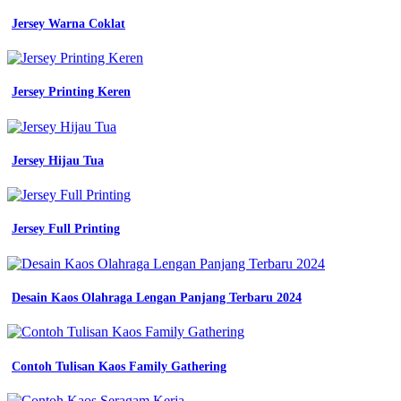
blazer
warna
Jersey Warna Coklat
putih
bahan
twill
high
Jersey Printing Keren
jual
seragam
kantor
blazer
Jersey Hijau Tua
kerja
cs
outer
wanita
Jersey Full Printing
import
shopee
indonesia
jual
Biru
Desain Kaos Olahraga Lengan Panjang Terbaru 2024
tua
warna
bikin
seragam
Contoh Tulisan Kaos Family Gathering
kerja
entertainment