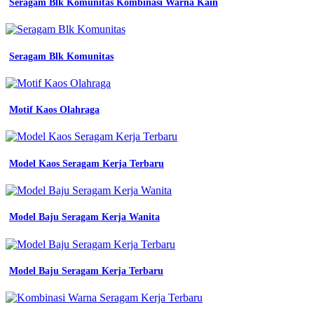
Seragam Blk Komunitas Kombinasi Warna Kain
pgri
palembang
jas
formal
jual
Seragam Blk Komunitas
seragam
blazer
kerja
wanita
Motif Kaos Olahraga
warna
kuning
st
celana
Model Kaos Seragam Kerja Terbaru
dan
st
rok
jual
Model Baju Seragam Kerja Wanita
seragam
blazer
kerja
wanita
putih
Model Baju Seragam Kerja Terbaru
pppk
seragam
kerja