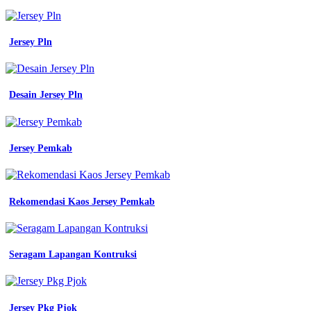
terbaru
hitam
ready
Jersey Pln
steln
celana
dan
Desain Jersey Pln
Smk
2
Bulik
-
Jas
Jersey Pemkab
Lab
Warna
-
Batik
Rekomendasi Kaos Jersey Pemkab
Smp
Kabupaten
Malang
-
Seragam Lapangan Kontruksi
Bahan
Jersey
Panas
Atau
Jersey Pkg Pjok
Tidak