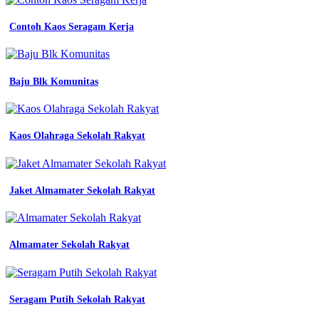
set
blazer
Contoh Kaos Seragam Kerja
wanita
hijau
igra
merek
Baju Blk Komunitas
azkia
blazer
seragam
kerja
jual
Kaos Olahraga Sekolah Rakyat
blazer
kerja
seragam
kantor
Jaket Almamater Sekolah Rakyat
outer
hijaber
import
wanita
Almamater Sekolah Rakyat
kode
jual
seragam
kerja
Seragam Putih Sekolah Rakyat
wanita
kantor