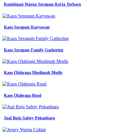
pns
Kombinasi Warna Seragam Kerja Terbaru
wanita
jual
baju
seragam
Kaos Seragam Karyawan
dinas
wanita
biru
dongker
Kaos Seragam Family Gathering
set
rok
a
kombinasi
batik
Kaos Olahraga Muslimah Modis
jual
seragam
kerja
Kaos Olahraga Rsud
Seragam
Kerja
Kombinasi
Batik
Jual Baju Safety Pekanbaru
Wanita
baju
wanita