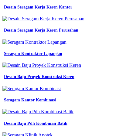
baju
kerja
Desain Seragam Kerja Keren Kantor
wanita
kantor
blazer
wanita
Desain Seragam Kerja Keren Perusahan
terbaru
polyester
jual
blazer
Seragam Kontraktor Lapangan
warna
Bikin
Seragam
Kerja
Desain Baju Proyek Konstruksi Keren
Produksi
Di
Krian
cream
seragam
Seragam Kantor Kombinasi
kerja
wanita
seragam
kantor
Desain Baju Pdh Kombinasi Batik
blazer
jual