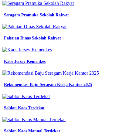
blazer
seragam
kerja
Seragam Pramuka Sekolah Rakyat
pns
wanita
Warna
Pakaian Dinas Sekolah Rakyat
Jersey
Esport
Blazer
Kaos Jersey Kemenkes
Seragam
Kerja
Rekomendasi Baju Seragam Kerja Kantor 2025
Wanita
Warna
Sablon Kaos Terdekat
pemda
jual
blazer
seragam
wanita
Sablon Kaos Manual Terdekat
kerja