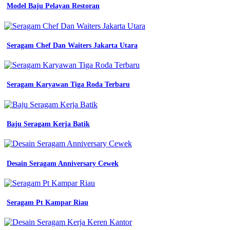
blazer
Model Baju Pelayan Restoran
warna
warni
seragam
jual
Seragam Chef Dan Waiters Jakarta Utara
blazer
kerja
wanita
harga
pdh
Seragam Karyawan Tiga Roda Terbaru
organisasi
bikin
seragam
kerja
Baju Seragam Kerja Batik
kemeja
net
warna
ungu
Desain Seragam Anniversary Cewek
muda
seragam
kerja
setelan
Seragam Pt Kampar Riau
tok
jual
seragam