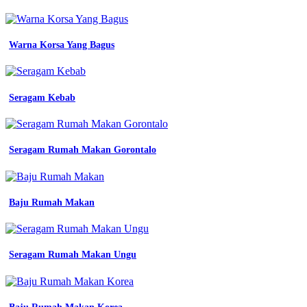
baju
seragam
pdh
Warna Korsa Yang Bagus
guru
Bju
pdh
bikin
seragam
Seragam Kebab
kerja
satuan
cikupa
tangerang
Seragam Rumah Makan Gorontalo
pns
wanita
warna
khaki
Baju Rumah Makan
tua
jual
blazer
list
Seragam Rumah Makan Ungu
batik
banyak
warna
seragam