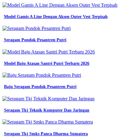
pns
pemda
dinas
Model Gamis A Line Dengan Aksen Outer Vest Terpisah
guru
jual
seragam
kerja
Seragam Pondok Pesantren Putri
kantor
blazer
kerja
warna
Model Baju Atasan Santri Putri Terbaru 2026
hijau
tosca
blazer
kode
Baju Seragam Pondok Pesantren Putri
Toko
Jersey
Denpasar
c
Seragam Tkj Teknik Komputer Dan Jaringan
jual
01
a
y
Seragam Tkj Smks Panca Dharma Sumatera
blazer