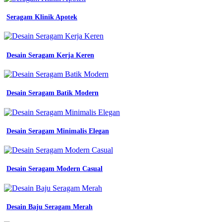
baju
kerja
Seragam Klinik Apotek
casual
blazer
kantor
formal
Desain Seragam Kerja Keren
seragam
atasan
wanita
jual
blazer
Desain Seragam Batik Modern
wanita
marun
seragam
kerja
Desain Seragam Minimalis Elegan
kantor
blazer
kode
c
Desain Seragam Modern Casual
shopee
jual
blazer
Pdh
Desain Baju Seragam Merah
Singkatan