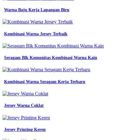
futsal
warna
Warna Baju Kerja Lapangan Biru
putih
jersey
printing
bikin
Kombinasi Warna Jersey Terbaik
jersey
desain
jersey
futsal
warna
Seragam Blk Komunitas Kombinasi Warna Kain
putih
jersey
jersey
printing
Kombinasi Warna Seragam Kerja Terbaru
warna
orange
Jersey
Jersey Warna Coklat
Printing
Warna
Merah
Jersey Printing Keren
seragam