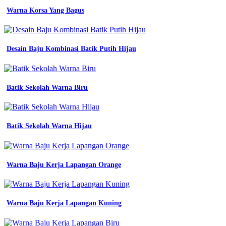
3
Jersey
Warna Korsa Yang Bagus
printing
warna
hitam
seragam
Desain Baju Kombinasi Batik Putih Hijau
safety
lapangan
jersey
printing
Batik Sekolah Warna Biru
bikin
jersey
satuan
murah
Batik Sekolah Warna Hijau
desain
jersey
futsal
warna
putih
Warna Baju Kerja Lapangan Orange
jersey
printing
bikin
jersey
Warna Baju Kerja Lapangan Kuning
desain
jersey