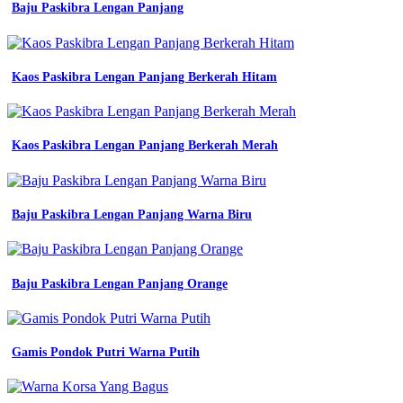
Baju Paskibra Lengan Panjang
abu
Jersey
Printing
Kaos Paskibra Lengan Panjang Berkerah Hitam
Warna
Pink
Jersey
Kaos Paskibra Lengan Panjang Berkerah Merah
Printing
Warna
Putih
Baju Paskibra Lengan Panjang Warna Biru
warna
putih
Baju Paskibra Lengan Panjang Orange
2
jersey
printing
bikin
Gamis Pondok Putri Warna Putih
desain
jersey
putih