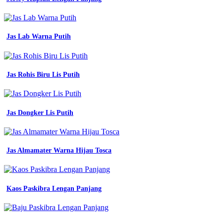
putih
free
deisgn
desain
Jas Lab Warna Putih
jersey
futsal
warna
putih
Jas Rohis Biru Lis Putih
jersey
printing
bikin
jersey
desain
Jas Dongker Lis Putih
jersey
futsal
warna
putih
Jas Almamater Warna Hijau Tosca
jersey
printing
bikin
jersey
Kaos Paskibra Lengan Panjang
desain
jersey
putih
abu