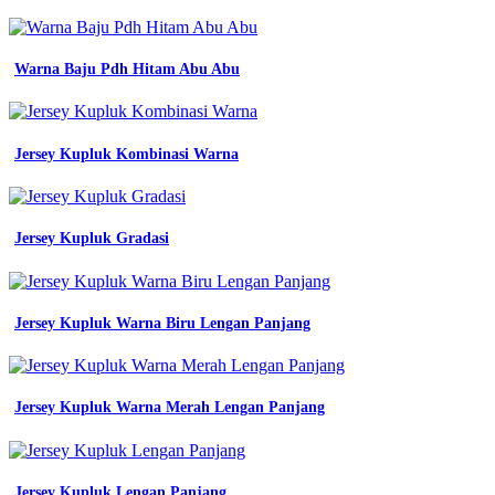
Printing
Warna
Kuning
printing
Warna Baju Pdh Hitam Abu Abu
bikin
jersey
satuan
murah
Jersey Kupluk Kombinasi Warna
full
print
jual
jersey
Jersey Kupluk Gradasi
custom
batik
sd
negeri
Jersey Kupluk Warna Biru Lengan Panjang
jakarta
jersey
printing
warna
pink
Jersey Kupluk Warna Merah Lengan Panjang
full
printing
terbaru
warna
Jersey Kupluk Lengan Panjang