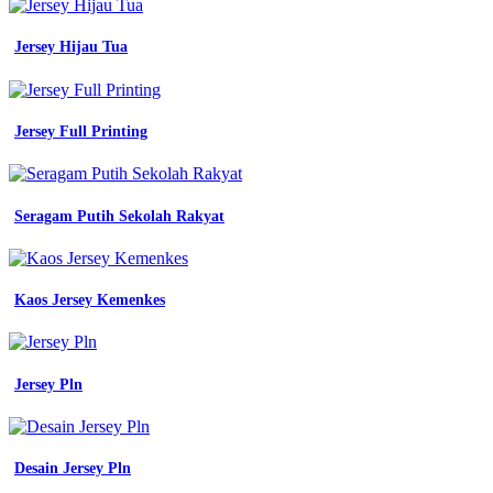
batik
hijau
sd
Jersey Hijau Tua
muhammadiyah
printing
bikin
jersey
Jersey Full Printing
desain
jersey
futsal
warna
Seragam Putih Sekolah Rakyat
putih
6
jersey
printing
bikin
Kaos Jersey Kemenkes
jersey
desain
jersey
futsal
Jersey Pln
warna
putih
jersey
printing
Desain Jersey Pln
bikin