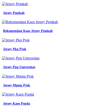
jersey
desain
jersey
Jersey Pemkab
putih
10
jersey
printing
bikin
Rekomendasi Kaos Jersey Pemkab
jersey
satuan
murah
desain
Jersey Pkg Pjok
jersey
lari
warna
putih
Jersey Ppg Universitas
jersey
printing
bikin
Jersey Mgmp Pjok
Templet
Baju
Lapangan
jersey
satuan
Jersey Kaos Popda